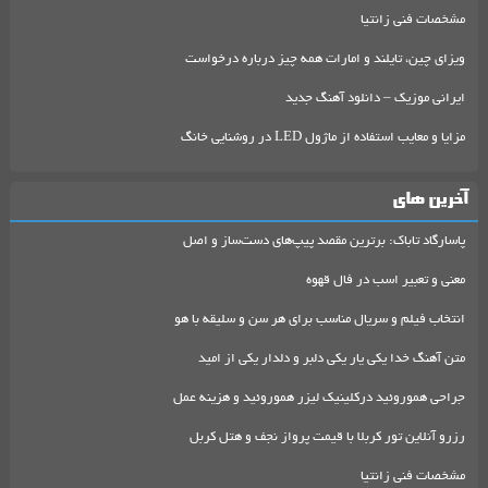
مشخصات فنی زانتیا
ویزای چین، تایلند و امارات همه چیز درباره درخواست
ایرانی موزیک – دانلود آهنگ جدید
مزایا و معایب استفاده از ماژول LED در روشنایی خانگ
آخرین های
پاسارگاد تاباک: برترین مقصد پیپ‌های دست‌ساز و اصل
معنی و تعبیر اسب در فال قهوه
انتخاب فیلم و سریال مناسب برای هر سن و سلیقه با هو
متن آهنگ خدا یکی یار یکی دلبر و دلدار یکی از امید
جراحی هموروئید درکلینیک لیزر هموروئید و هزینه عمل
رزرو آنلاین تور کربلا با قیمت پرواز نجف و هتل کربل
مشخصات فنی زانتیا