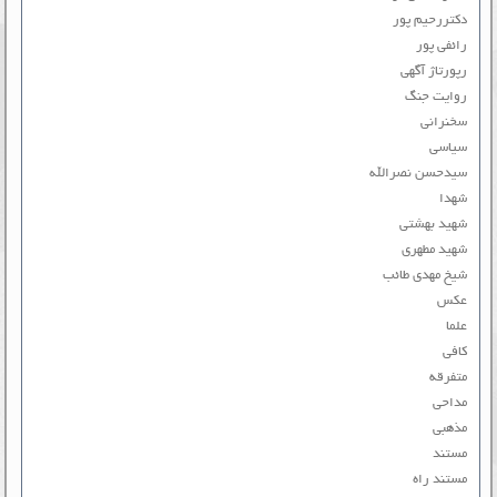
دکتررحیم پور
رائفی پور
رپورتاژ آگهی
روایت جنگ
سخنرانی
سیاسی
سیدحسن نصرالله
شهدا
شهید بهشتی
شهید مطهری
شیخ مهدی طائب
عکس
علما
کافی
متفرقه
مداحی
مذهبی
مستند
مستند راه