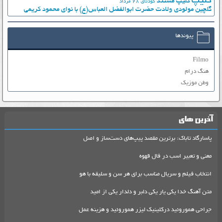
کلیپ
کلیپ مستند
کودتای 28 مرداد
گلچین مولودی ولادت حضرت ابوالفضل العباس(ع) با نوای محمود کریمی
پیوندها
Filmo
هنگ درام
وطن موزیک
آخرین های
پاسارگاد تاباک: برترین مقصد پیپ‌های دست‌ساز و اصل
معنی و تعبیر اسب در فال قهوه
انتخاب فیلم و سریال مناسب برای هر سن و سلیقه با هو
متن آهنگ خدا یکی یار یکی دلبر و دلدار یکی از امید
جراحی هموروئید درکلینیک لیزر هموروئید و هزینه عمل