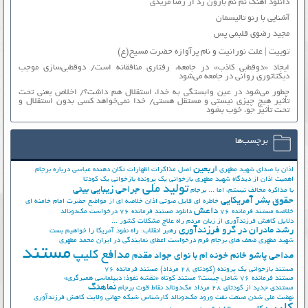
دانلود آهنگ نم نم بارون زد از رضا مریدی
آشنایی با رنو تالیسمان
مجید رضوی قلبمی پس
توییت | علت نورانیت و نام پرآوازه حضرت مسیح(ع)
ایجاد «دوقطبی کاذب» در جامعه، رفتاری منافقانه است/ دوقطبی‌سازی موجب
دیکتاتوری روانی در جامعه می‌شود
چطور می‌شود در عین وابستگی به خدا، استقلال هم داشت؟/ اخلاص یعنی تحت
تأثیر هیچ چیزی نیستی و مستقل هستی/ خدا نمی‌خواهد کسی بدون استقلال و
تحت تأثیر جوّ، خوب بشود
برچسب‌ها
اربعین
اذان با صدای شهید مطهری
اصل مذاکرات
اظهارات تکان دهنده عباسی درباره برجام
اهمیت اذان از دیدگاه شهید مطهری
بازخوانی یک پرونده
بازخوانی یک کودتا
تولید ملی
جراحی زیبایی بینی
با مذاکره مخالف نیستم، اما ...
برجام
حقوق بشر آمریکایی
خاطره ای فایل صوتی اذان
خلاصه ای از مواضع حضرت امام خامنه ای
داعش
خلاصه مستند فرمانده 76
دانلود مستند فرمانده 76
درخواست مک‌دونالد
دلایل کاهش فرزندآوری از زبان مردم
راه علاج مشکلات کشور ...
رشد مادران در گرو فرزندآوری
رهبر انقلاب: راه نفوذ آمریکا را خواهیم بست
شهید مطهری
ضعف های برجام
فرم درخواست اعطای نمایندگی در ایران
محمد مطهری
مستند
مدافع کلیپ
مداحی پاشو خانم خونه ام با نوای جواد مقدم
مستند بازخوانی یک پرونده (کودتای 28 مرداد)
مستند فرمانده 76
مستند فرمانده 76 شامل چیست؟
مستند کوتاه «نقشه نفوذ؛ دیپلماسی همبرگری»
نماهنگ
مستندی جدید از کودتای 28 مرداد
مک‌دونالد
نقاط قوت برجام
نهضت ملي شدن صنعت نفت
ورود مک‌دونالد
کارشناس شبکه جهانی ولایت
کاهش فرزندآوری