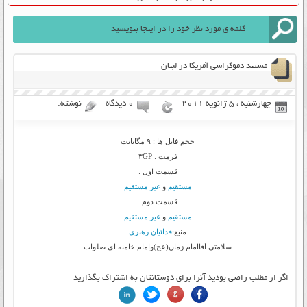
مستند دموکراسی آمریکا در لبنان
چهارشنبه ، 5 ژانویه 2011
۰ دیدگاه
نوشته:
حجم فایل ها : ۹ مگابایت
فرمت : ۳GP
قسمت اول :
مستقیم
و
غیر مستقیم
قسمت دوم :
مستقیم
و
غیر مستقیم
منبع:
فدائیان رهبری
سلامتی آقاامام زمان(عج)وامام خامنه ای صلوات
اگر از مطلب راضی بودید آنرا برای دوستانتان به اشتراک بگذارید