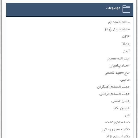
موضوعات
-امام خامنه ای
-امام خمینی(ره)
۵۲۴
Blog
آوینی
آیت الله مصباح
استاد پناهیان
حاج سعید قاسمی
حاجتی
حجت الاسلام آهنگران
حجت الاسلام قرائتی
حسن عباسی
حسین یکتا
خبر
دسته‌بندی نشده
دکتر حسن روحانی
دکتراحمدی نژاد