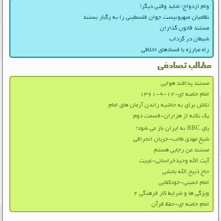
وام ازدواج؛ شاید وقتی دیگر!
نظامیان صهیونیست جوان فلسطینی را به رگبار بستند
مستند قانون گذاران
شیطان در گرداب
راه مبارزه با فسادهای اخلاقی
مطالب تصادفی
مستند پدافند هوایی
امام خامنه ای-۱۲-۹-۱۳۶۱
تلاش برای به حاشیه راندن آرمان های امام
یک نکته از هزاران-قسمت دوم
پای BBC به ایران باز می شود!
شیخ مهدی طائب-جریان انحرافی
مستند من رجایی هستم
آیت الله وحیدخراسانی-غیبت
حاج ذبیح الله بخشی
امام خمینی-خودکفایی
ویژگی‌ ها و شرایط کار فرهنگی ۲
امام خامنه ای-حفظ قرآن