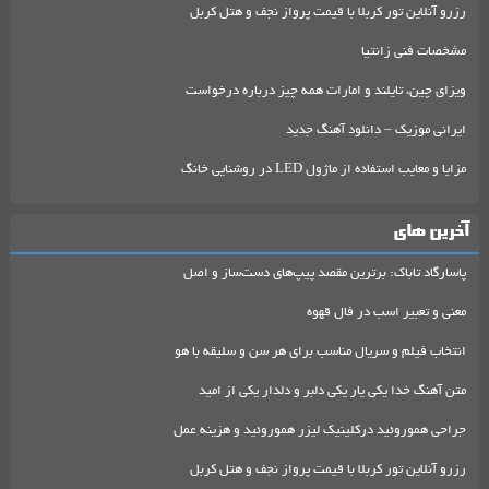
رزرو آنلاین تور کربلا با قیمت پرواز نجف و هتل کربل
مشخصات فنی زانتیا
ویزای چین، تایلند و امارات همه چیز درباره درخواست
ایرانی موزیک – دانلود آهنگ جدید
مزایا و معایب استفاده از ماژول LED در روشنایی خانگ
آخرین های
پاسارگاد تاباک: برترین مقصد پیپ‌های دست‌ساز و اصل
معنی و تعبیر اسب در فال قهوه
انتخاب فیلم و سریال مناسب برای هر سن و سلیقه با هو
متن آهنگ خدا یکی یار یکی دلبر و دلدار یکی از امید
جراحی هموروئید درکلینیک لیزر هموروئید و هزینه عمل
رزرو آنلاین تور کربلا با قیمت پرواز نجف و هتل کربل