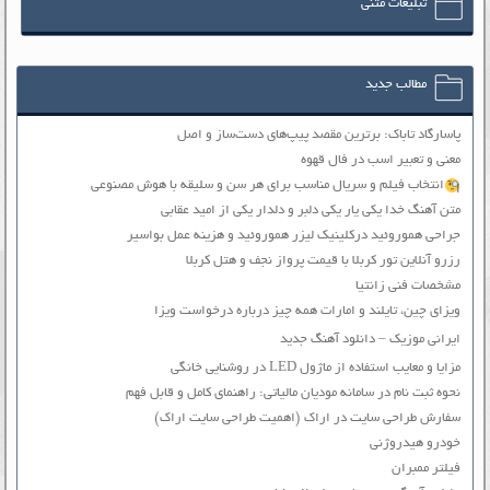
تبلیغات متنی
مطالب جدید
پاسارگاد تاباک: برترین مقصد پیپ‌های دست‌ساز و اصل
معنی و تعبیر اسب در فال قهوه
انتخاب فیلم و سریال مناسب برای هر سن و سلیقه با هوش مصنوعی
متن آهنگ خدا یکی یار یکی دلبر و دلدار یکی از امید عقابی
جراحی هموروئید درکلینیک لیزر هموروئید و هزینه عمل بواسیر
رزرو آنلاین تور کربلا با قیمت پرواز نجف و هتل کربلا
مشخصات فنی زانتیا
ویزای چین، تایلند و امارات همه چیز درباره درخواست ویزا
ایرانی موزیک – دانلود آهنگ جدید
مزایا و معایب استفاده از ماژول LED در روشنایی خانگی
نحوه ثبت نام در سامانه مودیان مالیاتی: راهنمای کامل و قابل فهم
سفارش طراحی سایت در اراک (اهمیت طراحی سایت اراک)
خودرو هیدروژنی
فیلتر ممبران