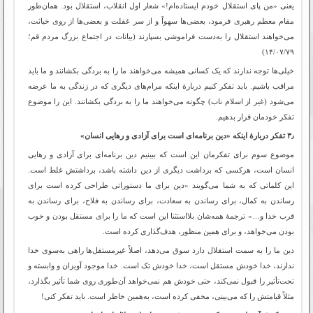
یعنی «من پای استقلال خودم ایستاده‌ام!» شعار اول انقلاب، استقلال بود. همان‌طور
مقام معظم رهبری فرمود، بعضی‌ها سهواً و از سر غفلت و بعضی‌ها از روی خباثت،
می‌خواهند استقلال را به‌دست فراموشی بسپارند (بیانات در اجتماع بزرگ مردم قم‌؛
۱۴/۰۷/۷۹)
خیلی‌ها توجه ندارند که یک کسانی همیشه می‌خواهند ما را به بردگی بکشانند و ما باید
مراقب باشیم. باید تفکر کنیم دربارۀ اینکه مرام‌های دیگری که در زندگی به ما عرضه
می‌شود (غیر از اسلام ناب) چگونه می‌خواهند ما را به بردگی بکشانند. این را موضوع
تفکر خودمان قرار بدهیم.
۳٫ تفکر دربارۀ اینکه «دین برنامه‌ای است برای آزادی و رهایی انسان»
موضوع سوم برای تفکرمان این است که ببینیم دین برنامه‌ای برای آزادی و رهایی
انسان است، هرکسی که برداشت دیگری از دین داشته باشد، برداشتش غلط است.
این کلماتی که به شما می‌گویند «دین برای ما دستوراتی طراحی کرده است برای
رساندن به کمال، برای رساندن به سعادت، برای رساندن به فلاح، برای رساندن به
قرب خدا و…» ترجمۀ همه‌شان بلااستثنا این است که ما را برای مستقل بودن و خوب
بودن می‌خواهد، و برای همین منظور، هدف‌گذاری کرده است.
دین ما را به سمت استقلال دارد سوق می‌دهد، اصلاً غیرمستقل‌ها راهی به‌سوی خدا
ندارند، خدا خودش مستقل است، خدا خودش تک است. خدا موجود آویزان و وابسته و
تحت‌تأثیر را قبول نمی‌کند، حتی خودش هم نمی‌خواهد آن‌طوری روی شما تأثیر بگذارد،
مثلاً قیامتش را که می‌بینی، مخفی کرده است، به‌همین خاطر است. باید تفکر کنی!