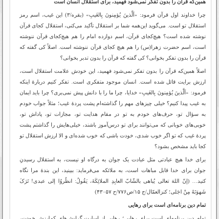
همین‌که قرآن را بدون تفکر نمی‌شود فهمید، برای استقلال انسان است
چرا خداوند اول قرآن فرمود: «اَلَّذینَ یُؤمِنونَ بِالغَیبِ» (بقره/۳) این غیب، اسم رمز
استقلال تو است. می‌گوید این‌همه شما بر استقلال تأکید می‌کنی، استقلال کجای قرآن
نوشته شده است؟ هیچ‌کجای قرآن، اسم دوازده امام را هم هیچ‌کجای قرآن ننوشته
است، اسم حضرت زهرا(س) را هم هیچ کجای قرآن ننوشته است. اصلاً کی گفته که
قرآن را بدون تفکر بخوانی؟ کی گفته که قرآن را بدون تدبر بخوانی؟
اصلاً همین‌که قرآن را بدون تفکر نمی‌شود فهمید، این خودش علامت استقلال است،
ارزش برایت قائل شده است. انسان موجود متفکری است. تفکر کنیم دربارۀ اینکه
فرمود: «اَلَّذینَ یُؤمِنونَ بِالغَیبِ» خدایا، چرا ما را با دانش پیش نمی‌بری؟ چرا باید ایمان
به غیب پیدا کنیم؟ خیلی چیزهای مهم را گذاشته‌ام پشت پردۀ غیب؛ مثلاً جواب خودم
به سؤال تو، حرف‌های خودم به تو در مقام هدایت تو، مجازات تو، پاداش تو،
خوبی‌های خوبانی که می‌توانند برای تو درس‌آموز باشند، خیلی‌هایش را گذاشتم پشت
پردۀ غیب که تو اگر خوب شدی، خودت باشی که خوب شده‌ای و الا ارزش استقلال تو
کجا باید مشخص بشود؟
برای خدا هیچ عبادتی مثل عبادت یک جوان به درگاه او نیست، به استقلال رسیدنِ
جوان برای خدا قابل مباهات است، به ملائکه می‌فرماید: ببینید، این بندۀ مرا نگاه
کنید… (إنّ اللهَ تعالى یُباهى بالشّابّ العابِدِ الملائِکَةَ، یَقُولُ: انظُروُا إلى عبدى! تَرَکَ
شَهوَتَهُ مِنْ اجَلی‏؛ کنزالعمّال/ج ۱۵/ص۷۷۶/ح ۴۳۰۵۷)
تمام دین برنامه‌ای است برای رهایی
تمام دین برنامه‌ای است برای رهایی؛ رهایی از اسارت گرایش‌های کم‌ارزش خودت،