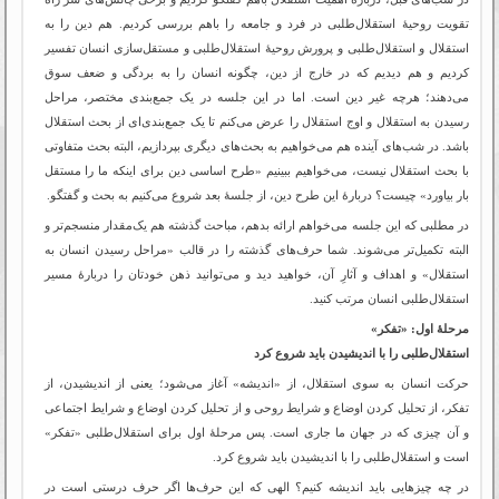
تقویت روحیۀ استقلال‌طلبی در فرد و جامعه را باهم بررسی کردیم. هم دین را به
استقلال و استقلال‌طلبی و پرورش روحیۀ استقلال‌طلبی و مستقل‌سازی انسان تفسیر
کردیم و هم دیدیم که در خارج از دین، چگونه انسان را به بردگی و ضعف سوق
می‌دهند؛ هرچه غیر دین است. اما در این جلسه در یک جمع‌بندی مختصر، مراحل
رسیدن به استقلال و اوج استقلال را عرض می‌کنم تا یک جمع‌بندی‌ای از بحث استقلال
باشد. در شب‌های آینده هم می‌خواهیم به بحث‌های دیگری بپردازیم، البته بحث متفاوتی
با بحث استقلال نیست، می‌خواهیم ببینیم «طرح اساسی دین برای اینکه ما را مستقل
بار بیاورد» چیست؟ دربارۀ این طرح دین، از جلسۀ بعد شروع می‌کنیم به بحث و گفتگو.
در مطلبی که این جلسه می‌خواهم ارائه بدهم، مباحث گذشته هم یک‌مقدار منسجم‌تر و
البته تکمیل‌تر می‌شوند. شما حرف‌های گذشته را در قالب «مراحل رسیدن انسان به
استقلال» و اهداف و آثارِ آن، خواهید دید و می‌توانید ذهن خودتان را دربارۀ مسیر
استقلال‌طلبی انسان مرتب کنید.
مرحلۀ اول: «تفکر»
استقلال‌طلبی را با اندیشیدن باید شروع کرد
حرکت انسان به سوی استقلال، از «اندیشه» آغاز می‌شود؛ یعنی از اندیشیدن، از
تفکر، از تحلیل کردن اوضاع و شرایط روحی و از تحلیل کردن اوضاع و شرایط اجتماعی
و آن چیزی که در جهان ما جاری است. پس مرحلۀ اول برای استقلال‌طلبی «تفکر»
است و استقلال‌طلبی را با اندیشیدن باید شروع کرد.
در چه چیزهایی باید اندیشه کنیم؟ الهی که این حرف‌ها اگر حرف درستی است در