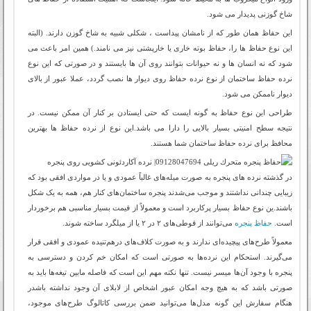
شاخ گوزنی پدیدار می شود.
این حفاظ همان طور که از نامشان پیداست ، شکلی شبیه به شاخ گوزن دارند. (البته
این نوع حفاظ ها را، حفاظ بوته خاری یا خارپشتی نیز می نامند.) همین امر باعث می
شود که نه انسان ها و نه حیوانات بتوانند روی آن ها بایستند و در صورتی که این نوع
نرده حفاظ ساختمان از نوع نرده حفاظ روی دیوار ها نصب گردد، عملا عبور از بالای
دیوار ناممکن می شود.
طراحی این نوع حفاظ به گونه ایست که حتی ایستادن بر کنار آن ممکن نیست. در
نتیجه سطح امنیتی بسیار بالایی را دارا می باشد.این نوع از نرده حفاظ ها بهترین
محافظ برای نرده حفاظ ساختمان شما هستند.
در گذشته نرده های پنجره به صورت میله‌های غالباً عمودی و یا در مواردی افقی بود که
زیبایی چندانی نداشتند و موجب می‌شدند پنجره ساختمان‌های کنار هم، همه به یک شکل
باشند.ین نوع حفاظ بسیار پرکاربرد است و معمولاً از قیمت بسیار مناسبی هم برخوردار
است.
حفاظ پنجره
می‌توانند از قوطی‌های ۲ در ۲ یا از میلگرد ساخته شوند.
معمولاً طرح‌های پیچیده‌ای ندارند و به صورت کلاف‌های درهم‌تنیده عمودی و افقی قرار
می‌گیرند. استحکام این نرده‌ها به صورتی است که امکان خم کردن و دسترسی به
پنجره با وجود آن‌ها میسر نیست. تنها نکته مهم این است که فاصله مابین تیغه‌ها باید به
صورتی باشد که به هیچ وجه امکان عبور اشخاص از لابلای آن وجود نداشته باشدر
هنگام سفارش این گونه مدل‌ها می‌توانید ضمن بررسی کاتالوگ طرح‌های موجود،