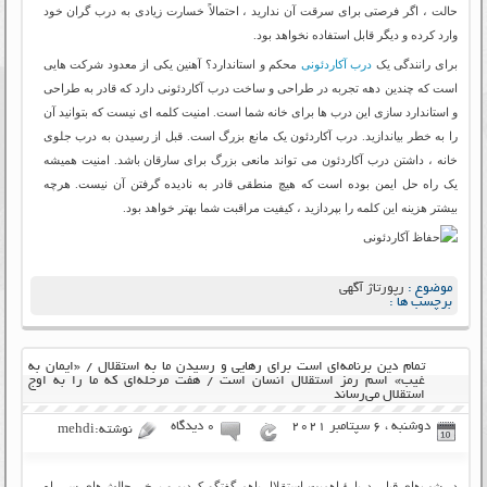
حالت ، اگر فرصتی برای سرقت آن ندارید ، احتمالاً خسارت زیادی به درب گران خود
وارد کرده و دیگر قابل استفاده نخواهد بود.
برای رانندگی یک
درب آکاردئونی
محکم و استاندارد؟ آهنین یکی از معدود شرکت هایی
است که چندین دهه تجربه در طراحی و ساخت درب آکاردئونی دارد که قادر به طراحی
و استاندارد سازی این درب ها برای خانه شما است. امنیت کلمه ای نیست که بتوانید آن
را به خطر بیاندازید. درب آکاردئون یک مانع بزرگ است. قبل از رسیدن به درب جلوی
خانه ، داشتن درب آکاردئون می تواند مانعی بزرگ برای سارقان باشد. امنیت همیشه
یک راه حل ایمن بوده است که هیچ منطقی قادر به نادیده گرفتن آن نیست. هرچه
بیشتر هزینه این کلمه را بپردازید ، کیفیت مراقبت شما بهتر خواهد بود.
موضوع :
رپورتاژ آگهی
برچسب ها :
تمام دین برنامه‌ای است برای رهایی و رسیدن ما به استقلال / «ایمان به
غیب» اسم رمز استقلال انسان است / هفت مرحله‌ای که ما را به اوج
استقلال می‌رساند
دوشنبه ، 6 سپتامبر 2021
۰ دیدگاه
نوشته:mehdi
در شب‌های قبل، دربارۀ اهمیت استقلال باهم گفتگو کردیم و برخی چالش‌های سر راه