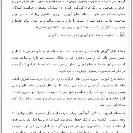
آزموده در کنار هم به صورت زنجیری جوش داده میشوند و به صورت متراکم در طول و
عرض و همچنین در رنگ های گوناگون کوره ای استاتیک توسط درخواست کنندگان
محترم ساخته می شود . حفاظ شاخ گوزنی با وجود ظاهری زیبا که به سر دیوار
ساختمان ها می دهد جنبه ی امنیت را دارد به دلیل تراکم و تیز بودن نوک حفاظ و
همچنین ساختار آن باعث شده تا عبور از روی این حفاظ غیر ممکن باشد.
حفاظ شاخ گوزنی
با ساختاری متفاوت نسبت به حفاظ نرده های قدیمی با شکل و
جنس بسیار عالی که از متریال فلزی که در اشکال مختلف خم کاری و ساخته شده
است. سر این حفاظ ها شاخ گوزنی بسیار تیز می باشند که توسط افرادی کار آزموده
در کنار هم به صورت زنجیری جوش داده می شوند.
حفاظ شاخ گوزنی امروزه کاربرد های فراوانی دارد. در ایران پرجمعیت امروز، اغلب
خانه ها به صورت آپارتمانی ساخته می شوند. با این حال همچنان خانه های ویلایی
بسیاری وجود دارند که برای حفاظت خود نیازمند تمهیدات پیشرفته و به روز هستند.
البته خانه های آپارتمانی هم به نوبه ی خود نیازمند مراقبت و نصب انواع ابزار آلات
محافظتی می باشند.
متاسفانه امروزه به دلایل گوناگون میزان سرقت از منازل خصوصا منازل ویلایی بالا
رفته و بیش از گذشته باید به فکر حفظ امنیت بود. البته سارقان تنها دلیل نیاز به مراقبت
از خانه ها نیستند. بلکه ورود حیواناتی همچون گربه به داخل منزل می تواند موجب
ورود انواع میکروب ها به محیط خانه شود. اینجاست که اهمیت استفاده از حفاظ های