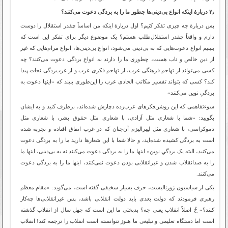
۲٫ دربارۀ اینکه انواع بی‌دینی‌ها چطور ما را به بردگی دعوت می‌کنند؟
پس دربارۀ چه چیزی تفکر کنیم؟ اول دربارۀ اینکه من اساساً چقدر استقلال را دوست
دارم و واقعاً چقدر استقلال‌طلب هستم؟ یک موضوع دیگر برای تفکر این است که
ببینیم انواع دعوت‌هایی که به بی‌دینی می‌شود، انواع بی‌دینی‌ها، انواع مرام‌هایی که غیر
از دین خالص و ناب هست، چطوری ما را دارند به انواع بردگی دعوت می‌کنند؟ چه
کسی می‌تواند از تهاجم فرهنگی غرب، از تهاجم فکری غرب و از غرب‌زدگی نجات پیدا
کند؟ کسی که بتواند تفسیر مکاتب الحادی غرب را این‌طوری ببیند که «اینها دعوت به
بردگیِ نوین می‌کنند»
سوءتفاهمی که این روشن‌فکرهای غرب‌زده دچارش شده‌اند، برطرف کنید و به ایشان
بگویید: «شما با شعاری مثل آزادی، با شعاری مثل حقوق بشر، با شعاری مثل
دموکراسی، با شعاری مثل لیبرالیزم آن‌چنان که در غرب اتفاق افتاده و تجربه شده
است به بردگی کشیده شده‌اید، و حالا شما با این شعارها دارید ما را به بردگی دعوت
می‌کنید، البته یک بردگیِ نوین» اینها ما را به بردگی دعوت می‌کنند نه به بی‌دینی، اینها ما
را به ضدانقلاب شدن و غیرانقلابی بودن دعوت نمی‌کنند، اینها ما را به بردگی دعوت
می‌کنند.
یکی از سیاسیون ژورنالیست، حرف بسیار سخیفی گفته است، می‌گوید: «مقام معظم
رهبری فرمودند که دولت بعدی باید دولت انقلابی باشد، پس غیرانقلابی‌ها چه‌کار
کنند؟» خُ اصلاً انقلاب یعنی چه؟ بدبختی ما این است که چهل سال از انقلاب گذشته
است اما دستگاه تعلیمی و تبلیغی ما هنوز نتوانسته است انقلاب را ترجمه کند! انقلاب