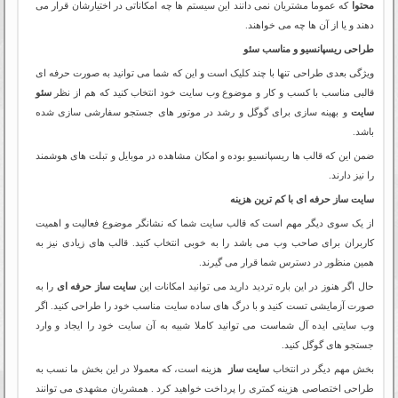
محتوا
که عموما مشتریان نمی دانند این سیستم ها چه امکاناتی در اختیارشان قرار می
دهند و یا از آن ها چه می خواهند.
طراحی ریسپانسیو و مناسب سئو
ویژگی بعدی طراحی تنها با چند کلیک است و این که شما می توانید به صورت حرفه ای
قالبی مناسب با کسب و کار و موضوع وب سایت خود انتخاب کنید که هم از نظر
سئو
سایت
و بهینه سازی برای گوگل و رشد در موتور های جستجو سفارشی سازی شده
باشد.
ضمن این که قالب ها ریسپانسیو بوده و امکان مشاهده در موبایل و تبلت های هوشمند
را نیز دارند.
سایت ساز حرفه ای با کم ترین هزینه
از یک سوی دیگر مهم است که قالب سایت شما که نشانگر موضوع فعالیت و اهمیت
کاربران برای صاحب وب می باشد را به خوبی انتخاب کنید. قالب های زیادی نیز به
همین منظور در دسترس شما قرار می گیرند.
حال اگر هنوز در این باره تردید دارید می توانید امکانات این
سایت ساز حرفه ای
را به
صورت آزمایشی تست کنید و با درگ های ساده سایت مناسب خود را طراحی کنید. اگر
وب سایتی ایده آل شماست می توانید کاملا شبیه به آن سایت خود را ایجاد و وارد
جستجو های گوگل کنید.
بخش مهم دیگر در انتخاب
سایت ساز
هزینه است، که معمولا در این بخش ما نسب به
طراحی اختصاصی هزینه کمتری را پرداخت خواهید کرد . همشریان مشهدی می توانند