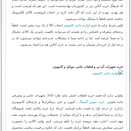
که فرهنگ خرید آنلاین نیز در کشورمان نهادینه‌شده است. این هم یک فرصت است و
هم تهدید. تهدید از این بابت که اگر دقت لازم در انتخاب فروشنده کالای الکترونیک
نداشته باشید قطعاً با مشکل مواجه می‌شوید.
اولین شرط برای ما خرید
لوازم جانبی کامپیوتر
انتخاب کالا از یک برند معتبر است. قطعاً
برندهای متفرقه و ناشناس زیادی هستند که می‌توانند باقیمت پایین‌تر یک کالای دیجیتال
را به شما عرضه کنند. اما در ادامه شما با مشکلات عدیده‌ای مواجه می‌شوید که در
درجه اول از خریدتان پشیمان و حتی نسبت به خرید آنلاین هم بی‌اعتماد می‌شوید.
خرید تجهیزات آی تی و قطعات جانبی موبایل و کامپیوتر
تفاوتی ندارد که قصد خرید قطعات اصلی مانند هارد SSD، تجهیزات جانبی و مصرفی
مانند ماوس،
خرید موس گیمینگ
, کیبورد و حتی نرم‌افزارها و بازی‌های کامپیوتری
رادارید. در درجه اول به قیمت دقت فرمایید. این‌که نرخ خرید رقابتی باشد. فروشگاه
درازای به شما امتیازاتی بدهد و یا این‌که بتوانید از تخفیفات روزانه بهره‌مند شوید، همه
مهم است. اجازه دهید پروسه خرید را باهم بررسی کنیم. وقتی کالایی را به‌صورت
اینترنتی سفارش می‌دهید. قطعاً برایتان اهمیت دارد که علاوه بر قیمت مناسب محصول