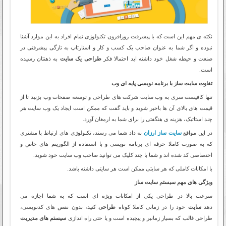
نکته ی مهم این است که با پیشرفت روزافزون تکنولوژی تمام افراد به این موارد آشنا
نبوده و اگر شما به عنوان صاحب یک کسب و کار و استارتاپ به تازگی پیشرفتی در
صنعت و حیطه شغل خود داشته اید احتمالا فکر
طراحی یک سایت
به ذهنتان رسیده
است.
تفاوت سایت ساز با برنامه نویسی پایه ای وب
تنها کافیست سری به وب سایت شرکت های طراحی و توسعه صفحات وب بزنید تا از
قیمت های بالای آن ها باخبر شوید و باید گفت که ممکن است ایجاد یک وب سایت هر
چند استاتیک، هزینه ی هنگفتی را برای شما به ارمغان آورد.
در این مواقع
سایت ساز ارزان
به داد شما می رسند، تکنولوژی های ارتباط با مشتری
که به صورت کاملا حرفه ای برنامه نویسی و با استفاده از الگوریتم های خاص و
اختصاصی کد شده اند و شما با چند کلیک می توانید صاحب وب سایت خود شوید.
با امکانات کاملی که هر سایتی ممکن است هر سایتی داشته باشد.
ویژگی های مهم سیستم سایت ساز
سرعت بالا در طراحی یکی از امکانات ویژه ای است که به شما اجازه می
دهد
سایت
خود را در زمانی کاملا کوتاه
طراحی
کنید، بدون نقص های کدنویسی،
طراحی قالب که بسیار زمانبر و پیچیده است و یا حتی راه اندازی
سیستم های مدیریت