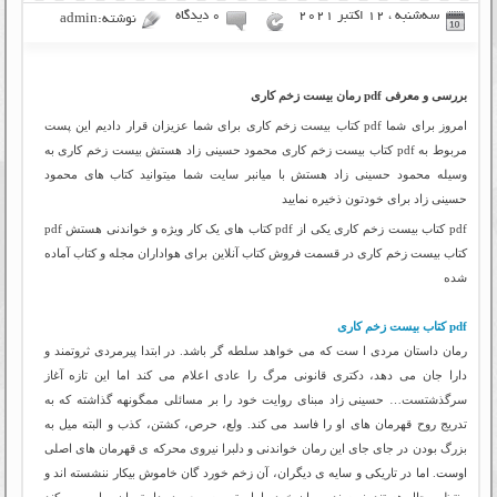
سه‌شنبه ، 12 اکتبر 2021
۰ دیدگاه
نوشته:admin
بررسی و معرفی pdf رمان بیست زخم کاری
امروز برای شما pdf کتاب بیست زخم کاری برای شما عزیزان قرار دادیم این پست
مربوط به pdf کتاب بیست زخم کاری محمود حسینی زاد هستش بیست زخم کاری به
وسیله محمود حسینی زاد هستش با میانبر سایت شما میتوانید کتاب های محمود
حسینی زاد برای خودتون ذخیره نمایید
pdf کتاب بیست زخم کاری یکی از pdf کتاب های یک کار ویژه و خواندنی هستش pdf
کتاب بیست زخم کاری در قسمت فروش کتاب آنلاین برای هواداران مجله و کتاب آماده
شده
pdf کتاب بیست زخم کاری
رمان داستان مردی ا ست که می خواهد سلطه گر باشد. در ابتدا پیرمردی ثروتمند و
دارا جان می دهد، دکتری قانونی مرگ را عادی اعلام می کند اما این تازه آغاز
سرگذشتست… حسینی زاد مبنای روایت خود را بر مسائلی ممگونهه گذاشته که به‏
تدریج روح قهرمان های او را فاسد می کند. ولع، حرص، کشتن، کذب و البته میل به
بزرگ بودن در جای‏ جای این رمان خواندنی و دلبرا نیروی محرکه‏ ی قهرمان های اصلی
اوست. اما در تاریکی و سایه ‏ی دیگران، آن زخم خورد گان خاموش بی‏کار ننشسته اند و
منتظر مجال هستند. نویسنده رمان خود را با ریتمی سریع و در دل تهران روایت می کند