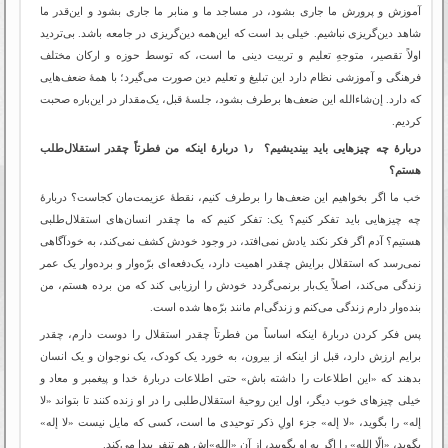
آموزش و پرورش ما جاری بشود، در مساجد ما و منابر ما جاری بشود و این‌قدر ما
شاهد دین‌گریزی نباشیم. خیلی بد است که این‌همه دین‌گریزی در جامعه باشد. بی‌تردید
اولاً تقصیر، متوجهِ تعلیم و تربیت دینی ما است، که توسط حوزه و ارکان مختلف
فرهنگی و آموزشی نظام دارد این تبلیغ و تعلیم دین صورت می‌گیرد؛ با همۀ ضعف‌هایی
که دارد. إن‌شاءالله این ضعف‌ها برطرف بشود، جلسۀ قبل، یک‌مقدار در این‌باره صحبت
کردیم.
دربارۀ چه چیزهایی باید بیندیشیم؟ ۱٫ دربارۀ اینکه من فطرتاً چقدر استقلال‌طلب
هستم؟
خب ما اگر بخواهیم این ضعف‌ها را برطرف کنیم، نقطۀ عزیمت‌مان کجاست؟ دربارۀ
چه چیزهایی باید تفکر کنیم؟ یک: تفکر کنیم که ما چقدر انسان‌های استقلال‌طلبی
هستیم؟ آدم اگر فکر نکند یادش نمی‌افتد، در وجود خودش کشف نمی‌کند، به خودآگاهی
نمی‌رسد که استقلال برایش چقدر اهمیت دارد، یک‌دفعه‌ای برّه‌وار و برده‌وار یک عمر
زندگی می‌کند، اصلاً یک‌بار برنمی‌گردد خودش را ارزیابی کند که من برده هستم، من
بنده‌وار دارم زندگی می‌کنم و زندگی‌ام مانند برّه‌ها شده است.
پس فکر کردن دربارۀ اینکه اساساً من فطرتاً چقدر استقلال را دوست دارم، چقدر
برایم ارزش دارد، قبل از اینکه از بیرون، به خورد یک کودک، یک نوجوان و یک انسان
بدهند که «این اطلاعات را داشته باش» حتی اطلاعات دربارۀ خدا و پیغمبر و معاد و
خیلی چیزهای خوب دیگر، اول این روحیۀ استقلال‌طلبی را در او زنده کنند تا بتواند «لا
إله» را بگوید، «لا إله» جزء اولِ ذکر توحیدی ما است، کسی که مایل نیست «لا إله»
بگوید، «إلّا الله» را اگر به او بگویید، از آن «الله»‌اش هم تنفر پیدا می‌کند.