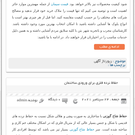
شود کیفیت محصولات نیز بالاتر خواهد بود.
قیمت سیمان
از جمله مهمترین موارد حائز
اهمیت است و توصیه می کنیم که تنها قیمت را ملاک خرید خود قرار ندهید و مصالح
شرکت های مختلف را بر حسب کیفیت مقایسه کنید. اما قبل از هر چیزی بهتر است با
انواع بلوک ها آشنایی داشته باشید تا امکان انتخاب بهترین مورد وجود داشته باشد.
کارشناسان مجرب و باتجربه شهر بتن با کلیه سلایق مردم آشنایی داشته و به همین دلیل
خدمات مناسب را در اختیارتان قرار خواهند داد. در ادامه با ما باشید:
ادامه ی مطلب
موضوع :
رپورتاژ آگهی
برچسب ها :
حفاظ نرده فلزی برای ورودی ساختمان
جمعه ، 24 سپتامبر 2021
۰ دیدگاه
نوشته:admin
حفاظ شاخ گوزنی
با ساختاری به صورت پیچی و هلالی شکل نسبت به حفاظ نرده های
قدیمی با شکل و جنس بسیار عالی که از متریال فلزی که در اشکال مختلف خم کاری و
ساخته شده است. سر
حفاظ شاخ گوزنی
بسیار تیز می باشد که توسط افرادی کار