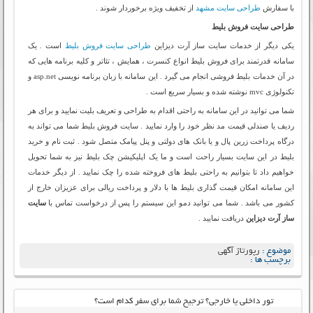
با سفارش
طراحی سایت مشهد
از تخفیف ویژه برخوردار شوند .
طراحی سایت فروش بلیط
یکی دیگر از خدمات سایت ساز آرت دیزاین
طراحی سایت فروش بلیط
است . یک
سامانه قدرتمند برای فروش بلیط انواع کنسرت ، همایش ، تئاتر و کلیه برنامه هایی که
در آن خدمات بلیط فروشی انجام می گیرد . این سامانه با زبان برنامه نویسی asp.net و
تکنولوژی mvc نوشته شده و بسیار سریع است .
شما می توانید در این سامانه به راحتی اقدام به طراحی و تعریف بلیت نمایید و برای هر
ردیف یا صندلی قیمت مد نظر خود را وارد نمایید . سایت فروش بلیط شما می تواند به
درگاه پرداخت زرین پال و یا بانک های دولتی و پنل پیامک متصل شود . ثبت نام و خرید
بلیط در این سایت بسیار راحت است و ما یک اپلیکیشن چک بلیط نیز به شما تحویل
خواهیم داد تا بتوانیم به راحتی بلیط های فروخته شده را چک نمایید . از دیگر خدمات
این سامانه امکان قیمت گذاری بلیط ها با دلار و پرداخت ریالی برای عزیزان خارج از
کشور می باشد . شما می توانید دمو این سیستم را پس از درخواست تماس با
سایت
ساز آرت دیزاین
دریافت نمایید .
موضوع :
رپورتاژ آگهی
برچسب ها :
تور داخلی یا خارجی؟ ترجیح شما برای سفر کدام است؟