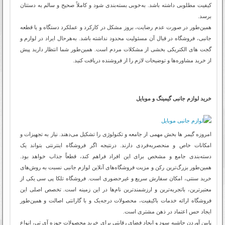
کیفیت مطلوبی داشته باشد. به‌خوبی بسته‌بندی شود و کاملاً صحیح و سالم به دستتان
برسد.
همین‌طور در صورت عدم رضایت، بروز مشکل در کارکرد و عملکرد دستگاه و یا قطعه
جانبی، فروشگاه در قبال آن مسئولیت محدود نداشته باشد. به‌هرحال ایراد در لوازم و
گجت های الکتریکی بخشی از مشکلات مردم است. همین‌طور شما انتظار دارید پیش
از خرید مشاوره‌ها و توضیحات لازم را از فروشنده دریافت کنید.
خرید لوازم جانبی گیمینگ و موبایل
امروزه گیمر ها بخش مهمی از جامعه و تکنولوژی را تشکیل می‌دهند. نیاز به تجهیزات و
امکانات خاص و منحصربه‌فردی دارند. درنتیجه اگر فروشگاه اینترنتی بتواند یک
دسته‌بندی جامع و مشخص برای این افراد فراهم کند، قطعاً جذاب خواهد بود.
همین‌طور بزرگ‌ترین رکن و مزیت فروشگاه‌های آنلاین لوازم جانبی نسبت به روش‌های
خرید سنتی، امکان سفارش سریع و غیرحضوری است. فروشگاه تلکا پی سی یکی از
معتبرترین، باتجربه‌ترین و ارزشمندترین نام‌ها در این زمینه است. تخصص اصلی این
فروشگاه ارائه خدمات باکیفیت، محصولات درجه‌یک و با گارانتی اصالت و همین‌طور
ایجاد حس اعتماد در ذهن مشتری است.
پایین آوردن حاشیه سود و ایجاد فضای رقابتی برای خرید محصولات حوزه آی تی، انواع