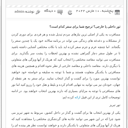
پنج‌شنبه ، 10 مارس 2022
۰ دیدگاه
نوشته:admin
تور داخلی یا خارجی؟ ترجیح شما برای سفر کدام است؟
مسافرت به یکی از اصلی ترین نیازهای مردم تبدیل شده و هر فردی برای دوری کردن
از مشکلات و دغدغه های زندگی می تواند در برنامه سالانه خود یک یا چندین سفر را
بگنجاند. اما چننچه عزم و جزم سفر کرده اید باید با نکات مختلفی آشنایی داشته باشید
تا در طول سفر دچار گمراهی نشده و بهترین لحظات را پشت سر بگذارید. برای
مسافرت می توانید مقاصد مختلفی را انتخاب کنید که هریک از آنها ویژگی های متفاوتی
با دیگری دارند. مقاصد داخلی و مقاصد خارجی از نظر نحوه اقدام و همچنین هزینه های
مسافرتی با یکدیگر متفاوت هستند و شما با توجه به سلیقه و خواسته خود خواهید
توانست بهترین مورد را برای گشت و گذار انتخاب نمایید. برای سفر به هر نقطه از
جهان، خودتان نیز می توانید به تنهایی اقدام کرده و بلیط و هتل خود را رزرو کنید اما تور
های مسافرتی با توجه به مزایای بسیاری که دارند بهترین انتخاب خواهند بود. در ادامه
توضیحات کامل تری از این قبیل
ارائه
کرده ایم:
تور تبریز
یکی از بهترین انتخاب ها برای گشت و گذار در داخل کشور، مربوط به شهر تبریز می
شود چرا که در این شهر می توانید جاذبه های گردشگری مختلفی را مشاهده کنید که
هریک از آنها ویژگی های متفاوتی با یکدیگر دارند و خواهند توانست نظر هر بیننده ای را