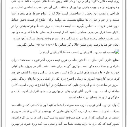
روی قیمت تأثیر گذارند و آن را زیاد و کم کننددر بین حفاظ های پنجره، حفاظ های آهنی
و فرفورژه از مجبوبیت بالایی برخوردار هستند. دلیل آن هم اهمیت اساسی امنیت در
طراحی و نصب این بخش از ساختمان است.حالا که با انواع حفاظ های پنجره آشنا
شدید و از چم و خم آن ها مطلع هستید، می‌توانید برای اطلاع از قیمت دقیق حفاظ
مورد نظر خود با ما تماس بگیرید. ما لیست قیمت به روز حفاظ و نرده پنجره را در
اختیار شما قرار می‌دهیم. مطمئن باشید که از لیست قیمت‌های ما شگفت‌زده خواهید
شد. نصب حفاظ پنجره شما نیز به سادگی و در اسرع وقت توسط شرکت آهن سازه
انجام خواهد پذیرفت. پس همین حالا با کار شناس ما ۰۹۱۲۸۰۴۷۶۹۴ تماس بگیرید..
صنایع فلزی آهن سازه با داشتن مناسب ترین قیمت درب آکاردئون ، سه هدف برای
طراحی و ساخت ممکن است بهترین گزینه برای شما باشد. اگر در پروژه های قبلی
خود به طرح ها و نمونه های قبلی ما نگاه کنید ، تجربه ما در این زمینه را کشف خواهید
کرد. درب آکاردئون امروز به زندگی احتیاج دارد یکی از اصلی ترین نیازهای زندگی بشر
امروز در ساختمان ها و آپارتمان هایی که همسایگان از آنها اطلاع نداریم ، امنیت کامل
ساختمان است. درب فلزی آکاردئونی یکی از بهترین راه های افزایش امنیت خانه و
جلوگیری از ورود متجاوزان به خانه است.
آیا باید از درب آکاردئونی با درب ضد سرقت استفاده کنید؟ برای کسانی که در خانه ضد
سرقت ندارند ، استفاده از درب آکاردئونی فلزی که پوشیده از کسی نباشد ضروری
است. برای کسانی که از درب ضد سرقت استفاده می کنند ، این درب نیز لازم است.
تصور کنید که یک دزد به درب پشت شما می آید و سعی می کند وارد شود. در بهترین