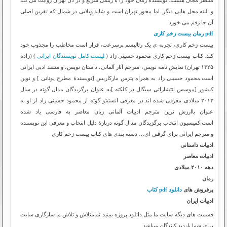
و البته محل هایی دیگر. اما محور تهران است و شاید ویلایی در شمال که نفرین اصلی
آن جا رقم می خورد.
pdf رمان بیست زخم کاری
بیست زخم کاری، تجربه ی یک رئالیسم پرسرعت، قرار است مخاطب را مجذوب خود
کند. کتاب بیست زخم کاری محمود حسینی زاد (
لیست کامل نویسندگان ایرانی
) (زاده
۱۳۲۵ تهران) نمایش نامه نویس، مترجم آثار آلمانی، داستان نویس، و منتقد ادبی ایرانی
است.محمود حسینی زاد به همراه پترس مارکاریس [نویسندهٔ مطرح یونانی ] و نوین
کیشور [موسس انتشاراتی سیگال در کلکته ]به عنوان برگزیدگان مدال گوته در سال
۲۰۱۳ میلادی معرفی شده اند.در معرفی انستیتو گوته از محمود حسینی زاد از او به
عنوان باارزش ترین مترجم ادبیات آلمانی زبان معاصر به فارسی یاد شده
است.کمیسیون انتخاب برگزیدگان مدال گوته دربارهٔ دلیل انتخاب و معرفی این نویسنده
و مترجم ایرانی برای گرفتن ای… دسته بندی های کتاب بیست زخم کاری
ادبیات داستانی
ادبیات معاصر
دهه ۲۰۱۰ میلادی
رمان
پرفروش های
دانلود pdf کتاب
ادبیات ایران
قسمت های دیگه سایت ما مثل دانلود پروژه ببینید تمامتلاش و تلاش ما سازگاری سایت
برای شما بازدید کنندگان میباشد