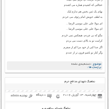
خجالتی که کشیدم هماره می کشدم
بهای یک ثمن بخس هم ندارم لیک
به لطف خویش امام رئوف می خردم
ای مولا علی علی موسی الرضا…
ای مولا علی علی موسی الرضا…
مگو که بی خِردم، هیچکس نمی خَردم
کرامت تو به بالای دست می بردم
اگر جدا کنی از خود مرا کم از صفرم
وگر کنار تو باشم فزون تر از عددم
موضوع :
دسته‌بندی نشده
برچسب ها :
نماهنگ شهدای مدافع حرم
چهارشنبه ، 13 آوریل 2016
۰ دیدگاه
نوشته:admin
نماهنگ شهدای مدافع حرم