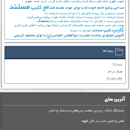
شهید مطهری
ضعف های برجام
فرم درخواست اعطای نمایندگی در ایران
محمد مطهری
مستند
مدافع کلیپ
مداحی پاشو خانم خونه ام با نوای جواد مقدم
مستند بازخوانی یک پرونده (کودتای 28 مرداد)
مستند فرمانده 76
مستند فرمانده 76 شامل چیست؟
مستند کوتاه «نقشه نفوذ؛ دیپلماسی همبرگری»
نماهنگ
مستندی جدید از کودتای 28 مرداد
مک‌دونالد
نقاط قوت برجام
نهضت ملي شدن صنعت نفت
ورود مک‌دونالد
کارشناس شبکه جهانی ولایت
کاهش فرزندآوری
کلیپ
کلیپ مستند
کودتای 28 مرداد
گلچین مولودی ولادت حضرت ابوالفضل العباس(ع) با نوای محمود کریمی
پیوندها
Filmo
هنگ درام
وطن موزیک
آخرین های
پاسارگاد تاباک: برترین مقصد پیپ‌های دست‌ساز و اصل
معنی و تعبیر اسب در فال قهوه