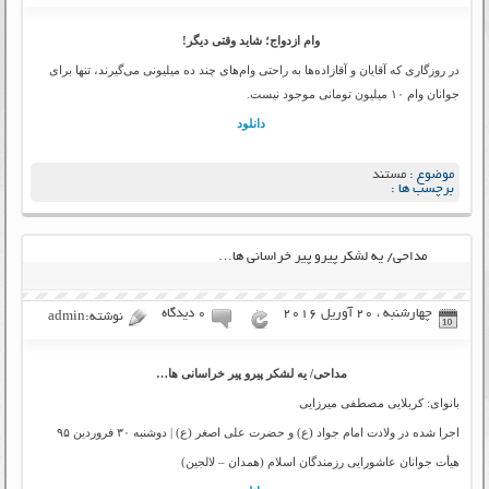
وام ازدواج؛ شاید وقتی دیگر!
در روزگاری که آقایان و آقازاده‌‌ها به راحتی وام‌های چند ده میلیونی می‌گیرند، تنها برای
جوانان وام ۱۰ میلیون تومانی موجود نیست.
دانلود
موضوع :
مستند
برچسب ها :
مداحی/ یه لشکر پیرو پیر خراسانی ها…
چهارشنبه ، 20 آوریل 2016
۰ دیدگاه
نوشته:admin
مداحی/ یه لشکر پیرو پیر خراسانی ها…
بانوای: کربلایی مصطفی میرزایی
اجرا شده در ولادت امام جواد (ع) و حضرت علی اصغر (ع) | دوشنبه ۳۰ فروردین ۹۵
هیأت جوانان عاشورایی رزمندگان اسلام (همدان – لالجین)