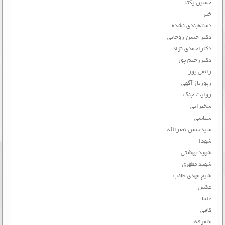
حسین یکتا
خبر
دسته‌بندی نشده
دکتر حسن روحانی
دکتراحمدی نژاد
دکتررحیم پور
رائفی پور
رپورتاژ آگهی
روایت جنگ
سخنرانی
سیاسی
سیدحسن نصرالله
شهدا
شهید بهشتی
شهید مطهری
شیخ مهدی طائب
عکس
علما
کافی
متفرقه