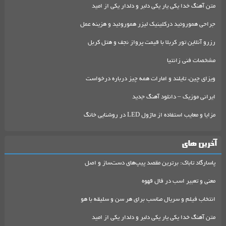
متن آهنگ خدا یکی یار یکی دلبر و دلدار یکی از امید
جراحی هموروئید درکلینیک لیزر هموروئید و هزینه عمل
رزرو آنلاین تور کربلا با قیمت پرواز نجف و هتل کربل
مشخصات فنی زانتیا
ویزای چین، تایلند و امارات همه چیز درباره درخواست
ایرانی موزیک – دانلود آهنگ جدید
مزایا و معایب استفاده از ماژول LED در روشنایی خانگ
آخرین های
پاسارگاد تاباک: برترین مقصد پیپ‌های دست‌ساز و اصل
معنی و تعبیر اسب در فال قهوه
انتخاب فیلم و سریال مناسب برای هر سن و سلیقه با هو
متن آهنگ خدا یکی یار یکی دلبر و دلدار یکی از امید