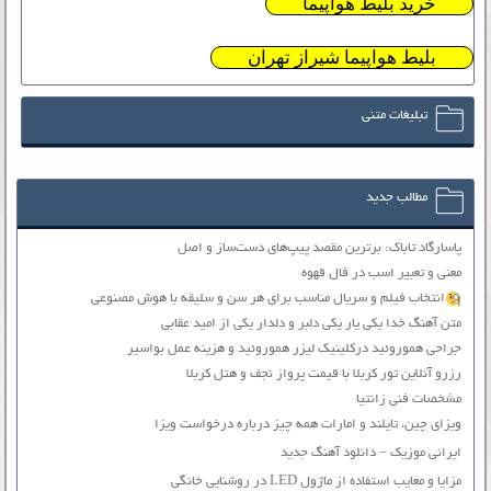
خرید بلیط هواپیما
بلیط هواپیما شیراز تهران
تبلیغات متنی
مطالب جدید
پاسارگاد تاباک: برترین مقصد پیپ‌های دست‌ساز و اصل
معنی و تعبیر اسب در فال قهوه
انتخاب فیلم و سریال مناسب برای هر سن و سلیقه با هوش مصنوعی
متن آهنگ خدا یکی یار یکی دلبر و دلدار یکی از امید عقابی
جراحی هموروئید درکلینیک لیزر هموروئید و هزینه عمل بواسیر
رزرو آنلاین تور کربلا با قیمت پرواز نجف و هتل کربلا
مشخصات فنی زانتیا
ویزای چین، تایلند و امارات همه چیز درباره درخواست ویزا
ایرانی موزیک – دانلود آهنگ جدید
مزایا و معایب استفاده از ماژول LED در روشنایی خانگی