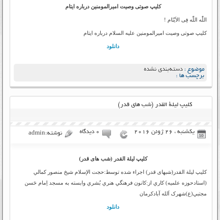
کلیپ صوتی وصیت امیرالمومنین درباره ایتام
اللّٰه اللّٰه فِی الاَیْتٰام !
کلیپ صوتی وصیت امیرالمومنین علیه السلام درباره ایتام
دانلود
موضوع :
دسته‌بندی نشده
برچسب ها :
کليپ ليلة القدر (شب های قدر)
یکشنبه ، 26 ژوئن 2016
۰ دیدگاه
نوشته:admin
کليپ ليلة القدر (شب های قدر)
کليپ ليلة القدر(شبهای قدر) اجراء شده توسط:حجت الإسلام شيخ منصور کمالي
(استادحوزه علميه) کاري از:کانون فرهنگي هنري بُشري وابسته به مسجد اِمام حَسن
مجتبي(ع)شهرک اَلله آبادکرمان
دانلود