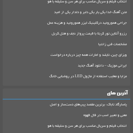
انتخاب فیلم و سریال مناسب برای هر سن و سلیقه با هو
متن آهنگ خدا یکی یار یکی دلبر و دلدار یکی از امید
جراحی هموروئید درکلینیک لیزر هموروئید و هزینه عمل
رزرو آنلاین تور کربلا با قیمت پرواز نجف و هتل کربل
مشخصات فنی زانتیا
ویزای چین، تایلند و امارات همه چیز درباره درخواست
ایرانی موزیک – دانلود آهنگ جدید
مزایا و معایب استفاده از ماژول LED در روشنایی خانگ
آخرین های
پاسارگاد تاباک: برترین مقصد پیپ‌های دست‌ساز و اصل
معنی و تعبیر اسب در فال قهوه
انتخاب فیلم و سریال مناسب برای هر سن و سلیقه با هو