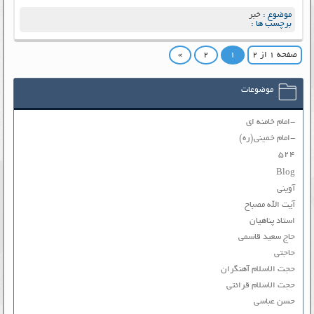
موضوع :
خبر
برچسب ها :
صفحه ۱ از ۲
۱
۲
»
موضوعات
-امام خامنه ای
-امام خمینی(ره)
۵۲۴
Blog
آوینی
آیت الله مصباح
استاد پناهیان
حاج سعید قاسمی
حاجتی
حجت الاسلام آهنگران
حجت الاسلام قرائتی
حسن عباسی