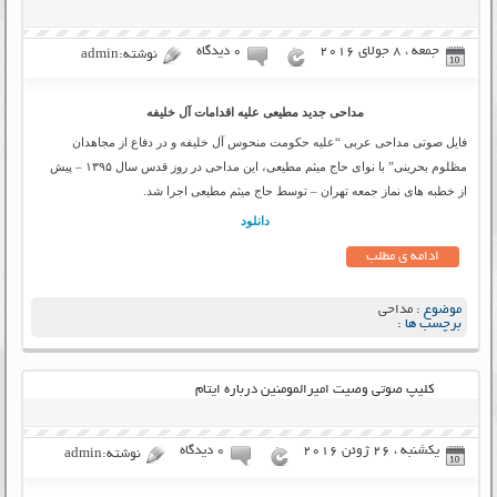
جمعه ، 8 جولای 2016
۰ دیدگاه
نوشته:admin
مداحی جدید مطیعی علیه اقدامات آل خلیفه
فایل صوتی مداحی عربی “علیه حکومت منحوس آل خلیفه و در دفاع از مجاهدان
مظلوم بحرینی” با نوای حاج میثم مطیعی، این مداحی در روز قدس سال ۱۳۹۵ – پیش
از خطبه های نماز جمعه تهران – توسط حاج میثم مطیعی اجرا شد.
دانلود
ادامه ی مطلب
موضوع :
مداحی
برچسب ها :
کلیپ صوتی وصیت امیرالمومنین درباره ایتام
یکشنبه ، 26 ژوئن 2016
۰ دیدگاه
نوشته:admin