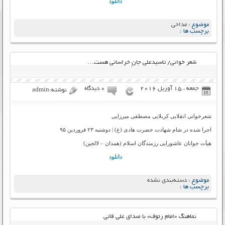
دانلود
موضوع :
مداحی
برچسب ها :
شعر خوانی/ تاسیدعلی جانِ خراسانی هست…
جمعه ، 15 آوریل 2016
۰ دیدگاه
نوشته:admin
شعرخوانی انقلابی کربلایی مصطفی میرزایی
اجرا شده در شام شهادت حضرت هادی (ع) | دوشنبه ۲۳ فروردین ۹۵
هیأت جوانان عاشورایی رزمندگان اسلام (همدان – لالجین)
دانلود
موضوع :
دسته‌بندی نشده
برچسب ها :
نماهنگ «امام رئوف» با صدای علی فانی