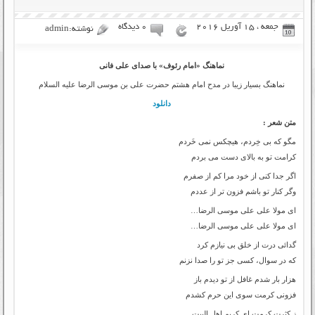
جمعه ، 15 آوریل 2016
۰ دیدگاه
نوشته:admin
نماهنگ «امام رئوف» با صدای علی فانی
نماهنگ بسیار زیبا در مدح امام هشتم حضرت علی بن موسی الرضا علیه السلام
دانلود
متن شعر :
مگو که بی خِردم، هیچکس نمی خَردم
کرامت تو به بالای دست می بردم
اگر جدا کنی از خود مرا کم از صفرم
وگر کنار تو باشم فزون تر از عددم
ای مولا علی علی موسی الرضا…
ای مولا علی علی موسی الرضا…
گدائی درت از خلق بی نیازم کرد
که در سوال، کسی جز تو را صدا نزنم
هزار بار شدم غافل از تو دیدم باز
فزونی کرمت سوی این حرم کشدم
ز کثرت کرمت ای کریم اهل البیت