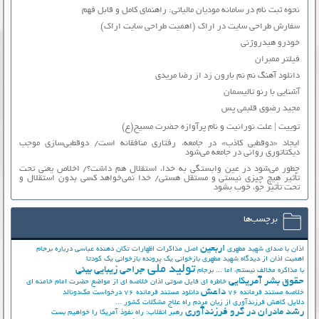
نحوه ثبت نام در سامانه مودیان مالیاتی: راهنمای کامل و قابل فهم
سفارش طراحی سایت در اراک (اهمیت طراحی سایت اراک)
خودرو هیدروژنی
فیلتر ممبران
دانلود آهنگ نم نم بارون زد از رضا مریدی
آشنایی با رنو تالیسمان
مجید رضوی قلبمی پس
توییت | علت نورانیت و نام پرآوازه حضرت مسیح(ع)
ایجاد «دوقطبی کاذب» در جامعه، رفتاری منافقانه است/ دوقطبی‌سازی موجب
دیکتاتوری روانی در جامعه می‌شود
چطور می‌شود در عین وابستگی به خدا، استقلال هم داشت؟/ اخلاص یعنی تحت
تأثیر هیچ چیزی نیستی و مستقل هستی/ خدا نمی‌خواهد کسی بدون استقلال و
تحت تأثیر جوّ، خوب بشود
برچسب‌ها
اربعین
اذان با صدای شهید مطهری
اصل مذاکرات
اظهارات تکان دهنده عباسی درباره برجام
اهمیت اذان از دیدگاه شهید مطهری
بازخوانی یک پرونده
بازخوانی یک کودتا
تولید ملی
جراحی زیبایی بینی
با مذاکره مخالف نیستم، اما ...
برجام
حقوق بشر آمریکایی
خاطره ای فایل صوتی اذان
خلاصه ای از مواضع حضرت امام خامنه ای
داعش
خلاصه مستند فرمانده 76
دانلود مستند فرمانده 76
درخواست مک‌دونالد
دلایل کاهش فرزندآوری از زبان مردم
راه علاج مشکلات کشور ...
رشد مادران در گرو فرزندآوری
رهبر انقلاب: راه نفوذ آمریکا را خواهیم بست