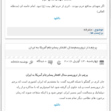
اگر شهدای مدافع حرم نبودند ، اثری از حرم اهل بیت (ع) نبود. امام خامنه ای (مدظله
العالی)
دانلود
موضوع :
متفرقه
برچسب ها :
پرچم دار تروریسم،مدال افتخار پسابرجام آمریکا به ایران
چهارشنبه ، 13 آوریل 2016
۰ دیدگاه
نوشته:admin
پرچم دار تروریسم،مدال افتخار پسابرجام آمریکا به ایران
جان كری در گفتگو با شبکه العربیه گفت: ما معتقدیم كه ایران كشوری است كه پرچم
دار تروریسم است و باید جلوی آن گرفته شود اما امیدواریم كه با مذاكره و از راه
دیپلماتیك و مسالمت آمیز مسیر ایران عوض شود و یا اینكه متقاعد شوند كه زمان
برخورد های نظامی دیگر تمام شده است.
دانلود