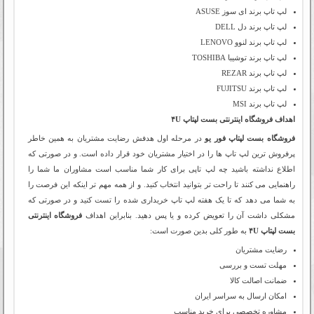
لپ تاپ برند ای سوز ASUSE
لپ تاپ برند دل DELL
لپ تاپ برند لنوو LENOVO
لپ تاپ برند توشیبا TOSHIBA
لپ تاپ برند REZAR
لپ تاپ برند FUJITSU
لپ تاپ برند MSI
اهداف فروشگاه اینترنتی بست لپتاپ ۴U
فروشگاه بست لپتاپ فور یو
در مرحله اول هدفش رضایت مشتریان به همین خاطر
پرفروش ترین لپ تاپ ها را در اختیار مشتریان خود قرار داده است. و در صورتی که
اطلاع نداشته باشید چه لپ تاپی برای کار شما مناسب است مشاوران ما شما را
راهنمایی می کنند تا راحت تر بتوانید انتخاب کنید. و از همه مهم تر اینکه این فرصت را
به شما می دهد که تا یک هفته لپ تاپ خریداری شده را تست کنید و در صورتی که
مشکلی داشت آن را تعویض کرده و یا پس دهید. بنابراین اهداف
فروشگاه اینترنتی
بست لپتاپ ۴U
به طور کلی بدین صورت است:
رضایت مشتریان
مهلت تست و بررسی
ضمانت اصالت کالا
امکان ارسال به سراسر ایران
مشاوره تخصصی برای خرید مناسب