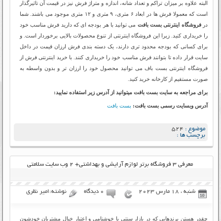
البته علاوه بر میزان تراکم و تعداد شانه، اندازه و متراژ فرش نیز در قیمت آن تاثیرگذار
است که معمولا فرش ها در ابعاد ۶ متری، ۹ متری و ۱۲ متری موجود می باشند. شما
در
فروشگاه اینترنتی بست بافت
می توانید با هر بودجه ای که دارید فرش مناسب خود
را خریداری کنید. زیرا این فروشگاه اینترنتی از تنوع محصولات بالایی برخوردار است. و
برای کسانی که بودجه محدود تری دارند، یک دسته بندی فرش ارزان قیمت در داخل
سایت قرار داده تا بتوانند فرش مناسب خود را خریداری کنند. با خرید اینترنتی فرش از
فروشگاه اینترنتی بست باف می توانید محصول خود را ارزان تر و بدون واسطه به
صورت مستقیم از کارخانه خرید کنید.
برای مراجعه به سایت بست بافت میتوانید از آدرس زیر استفاده نمایید:
آدرس وبسایت رسمی بست بافت:
بست بافت
موضوع :
524
برچسب ها :
معرفی ۳ فروشگاه برتر لوازم آرایشی و بهداشتی+ ۲ وب سایت سلامتی
شنبه ، 18 مارس 2023
۰ دیدگاه
نوشته:امیر نظری
چقدر هستن برندهایی که در بازار سنتی با خوشنامی و اعتبار خیال مشتریان خودشون