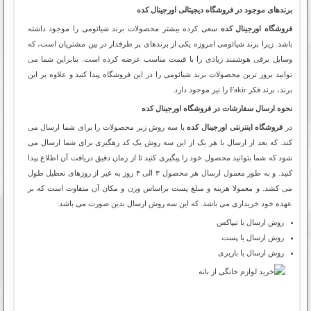
برندهای موجود در فروشگاه دیجیتالی اورجینال کده
فروشگاه اورجینال کده
سعی کرده بیشتر محصولات برند شیائومی را موجود داشته
باشد. زیرا برند شیائومی امروزه یکی از برندهای پر طرفدار در بین مشتریان است، که
وسایل برقی هوشمند زیادی را با قیمت مناسب عرضه کرده است. بنابراین شما می
توانید بروز ترین محصولات برند شیائومی را در این فروشگاه پیدا کنید و علاوه بر این
برند، برند فکر Fakir را نیز موجود دارد.
نحوه ارسال سفارشات در فروشگاه اورجینال کده
در
فروشگاه اینترنتی اورجینال کده
با سه روش زیر محصولات را برای شما ارسال می
کند. که بعد از ارسال با هر یک از این سه روش یک کد رهگیری برای شما ارسال می
شود که شما بتوانید محصول خود را پیگیری کنید تا از زمان دقیق دریافت آن اطلاع پیدا
کنید. و به طور معمول ارسال هر محصول ۳ الی ۴ روز به غیر از روزهای تعطیل طول
می کشد. و معمولا هزینه و مبلغ پست براساس وزن و مکان آن متفاوت است که بر
عهده خود خریداری می باشد. که این سه روش ارسال بدین صورت می باشد:
روش ارسال با تیپاکس
روش ارسال با پست
روش ارسال با باربری