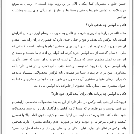
حسن خلق با مشتریان کما اینکه تا الان بر این رویه بوده است. ۳- ارسال به موقع
مرسولات به تمامی شهرها و حتی روستا ها از طریق نمایندگی های پست پیشتاز و
تیپاکس
✍️ بانه لوکس چه هدفی دارد؟
متاسفانه در بازارهای امروزی خریدهای ناامن به صورت سرسام اوری در حال افزایش
است. بانه لوکس یک هدف واضح و خیلی جدی دارد که قصوری در آن راه نمی دهد و
ان هم بدون شک و تردید امنیت در خرید برای مشتری توام با رضایت است. کسانی که
طی ۱۰ سال گذشته از بانه لوکس خرید کرده اند گواه این ادعای ما هستند و مصداق
این ضرب المثل مشهور است که مشک آن است که ببوید نه ان است که عطار بگوید.
بانه لوکس صرفا یک فروشنده نیست و فقط جنب مالی قضیه را در نظر ندارد بلکه
مشاوری امین برای خریدهای شما نیز هست . بانه لوکس محصولاتی پیشنهاد می‌دهد
که برای بارهای متوالی مشتری آن محصول می شوید و‌ بانه لوکس مشتری را فقط به
عنوان مشتری نمی پندارد بلکه عضوی از خانواده بانه لوکس می داند.
✍️ بانه لوکس چه برنامه های برای آینده کاری خود دارد؟
فروشگاه ارایشی بانه لوکس در نظر دارد از این به بعد محصولات تخصصی آرایشی و
مراقبتی پوست و مو فلودرم که منشا کاملا گیاهی و ارگانیک دارد را به سبد محصولات
خود اضافه کند .#فلودرم تحت لیسانس ایتالیا است و کیفیت فوق العاده بالا با تضمین
کیفیت و قبول مرجوعی و عودت وجه در صورت عدم رضایت مشتری؛ دارد. همچنین
بانه لوکس در نظر دارد وارد دنیای ادکلن از برندهای روز دنیا از جمله اجمل؛ رساسی؛