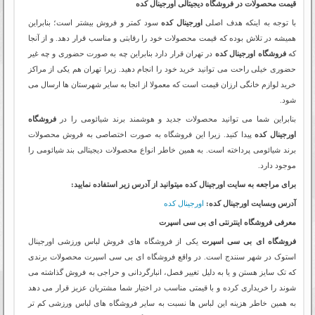
قیمت محصولات در فروشگاه دیجیتالی اورجینال کده
با توجه به اینکه هدف اصلی
اورجینال کده
سود کمتر و فروش بیشتر است؛ بنابراین
همیشه در تلاش بوده که قیمت محصولات خود را رقابتی و مناسب قرار دهد. و از آنجا
که
فروشگاه اورجینال کده
در تهران قرار دارد بنابراین چه به صورت حضوری و چه غیر
حضوری خیلی راحت می توانید خرید خود را انجام دهید. زیرا تهران هم یکی از مراکز
خرید لوازم خانگی ارزان قیمت است که معمولا از انجا به سایر شهرستان ها ارسال می
شود.
بنابراین شما می توانید محصولات جدید و هوشمند برند شیائومی را در
فروشگاه
اورجینال کده
پیدا کنید. زیرا این فروشگاه به صورت اختصاصی به فروش محصولات
برند شیائومی پرداخته است. به همین خاطر انواع محصولات دیجیتالی بند شیائومی را
موجود دارد.
برای مراجعه به سایت اورجینال کده میتوانید از آدرس زیر استفاده نمایید:
آدرس وبسایت اورجینال کده:
اورجینال کده
معرفی فروشگاه اینترنتی ای بی سی اسپرت
فروشگاه ای بی سی اسپرت
یکی از فروشگاه های فروش لباس ورزشی اورجینال
استوک در شهر سنندج است. در واقع فروشگاه ای بی سی اسپرت محصولات برندی
که تک سایز هستن و یا به دلیل تغییر فصل، انبارگردانی و حراجی به فروش گذاشته می
شوند را خریداری کرده و با قیمتی مناسب در اختیار شما مشتریان عزیز قرار می دهد
به همین خاطر هزینه این لباس ها نسبت به سایر فروشگاه های لباس ورزشی کم تر