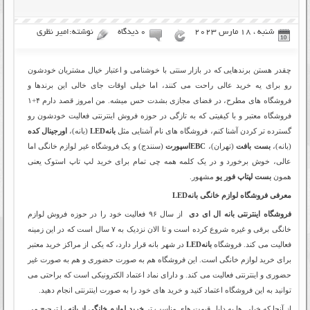
شنبه ، 18 مارس 2023
۰ دیدگاه
نوشته:امیر نظری
چقدر هستن برندهایی که در بازار سنتی با خوشنامی و اعتبار خیال مشتریان خودشون
رو برای یه خرید عالی راحت می کنند، اما خیلی اوقات جای خالی این برندها و
فروشگاه های مطرح، در فضای مجازی بشدت حس میشه. من امروز قصد دارم ۴+۱
فروشگاه معتبر و با کیفیتی که به تازگی در حوزه فروش اینترنتی فعالیت خودشون رو
گسترده تر کردن آشنا کنم، فروشگاه های نام آشنایی مثل
بانهLED
(بانه)،
اورجینال کده
(بانه)،
بست بافت
(تهران)،
EBCاسپورت
(سنندج) و یک فروشگاه غیر لوازم خانگی اما
عالی، خوش برخورد و در یک کلمه همه چی تمام برای خرید لپ تاپ استوک یعنی
همون
بست لپتاپ فور یو
مشهور.
معرفی فروشگاه لوازم خانگی بانهLED
فروشگاه اینترنتی بانه ال ای دی
از سال ۹۶ فعالیت خود را در حوزه فروش لوازم
خانگی برقی و غیره شروع کرده است و تا الان نزدیک به ۷ سال است که در این زمینه
فعالیت می کند. فروشگاه
بانهLED
در شهر بانه قرار دارد، که یکی از مراکز خرید معتبر
برای خرید لوازم خانگی است. این فروشگاه هم به صورت حضوری و هم به صورت غیر
حضوری و اینترنتی فعالیت می کند. و دارای نماد اعتماد الکترونیکی است که براحتی می
توانید به این فروشگاه اعتماد کنید و خرید های خود را به صورت اینترنتی انجام دهید.
از آنجا که خیلی ها به دلیل قیمت های مناسب تر
خرید لوازم خانگی از بانه
را ترجیح می