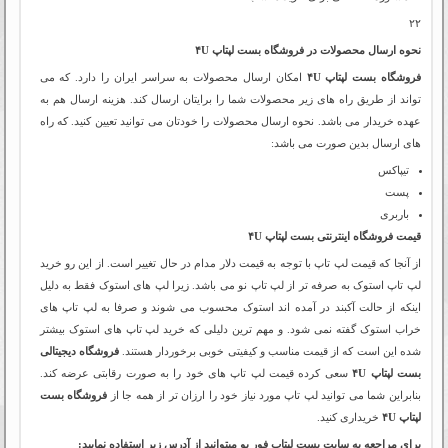
۲۲
نحوه ارسال محصولات در فروشگاه بست لپتاپ ۴U
فروشگاه بست لپتاپ ۴U
امکان ارسال محصولات به سراسر ایران را دارد. که می
تواند از طریق راه های زیر محصولات شما را برایتان ارسال کند. هزینه ارسال هم به
عهده خریدار می باشد. نحوه ارسال محصولات را خودتان می توانید تعیین کنید. که راه
های ارسال بدین صورت می باشد:
تیپاکس
پست
باربری
قیمت فروشگاه اینترنتی بست لپتاپ ۴U
از آنجا که قیمت لپ تاپ با توجه به قیمت دلار مدام در حال تغییر است. از این رو خرید
لپ تاپ استوک به صرفه تر از لپ تاپ نو می باشد. زیرا لپ های استوک فقط به دلیل
اینکه از حالت آکبند در آمده اند استوک محسوب می شوند و صرفا به لپ تاپ های
خراب استوک گفته نمی شود. و مهم ترین دلیلی که خرید لپ تاپ های استوک بیشتر
شده این است که از قیمت مناسب و کیفیتی خوبی برخوردار هستند.
فروشگاه دیجیتالی
بست لپتاپ ۴U
سعی کرده قیمت لپ تاپ های خود را به صورت رقابتی عرضه کند.
بنابراین شما می توانید لپ تاپ مورد نیاز خود را ارزان تر از همه جا از
فروشگاه بست
لپتاپ ۴U
خریداری کنید.
برای مراجعه به سایت بست لپتاپ فور یو میتوانید از آدرس زیر استفاده نمایید: