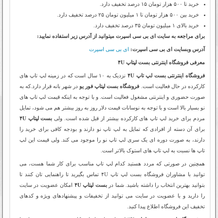
خرید تا ۵۰۰ هزار تومان ۱۵ درصد تخفیف دارد.
خرید بین ۵۰۰ هزار تومان تا ۱ میلیون تومان ۲۵ درصد تخفیف دارد.
خرید بالای ۱ میلیون تومان ۳۵ درصد تخفیف دارد.
برای مراجعه به سایت ای بی سی اسپرت میتوانید از آدرس زیر استفاده نمایید:
آدرس وبسایت ای بی سی اسپرت:
ای بی سی اسپرت
معرفی فروشگاه اینترنتی بست لپتاپ ۴U
فروشگاه اینترنتی بست لپ تاپ ۴U
نزدیک به ۱۰ سال است که در زمینه لپ تاپ های
کارکرده در حال فعالیت است.
فروشگاه بست لپتاپ فور یو
در شهر بانه قرار دارد.که به
صورت حضوری و اینترنتی مشغول فعالیت است. و با توجه به اینکه قیمت لپ تاپ های
نو بسیار بالا است و با توجه به نوسانات قیمت دلار روز به روز بیشتر هم می شود، تمایل
مردم برای خرید لپ تاپ های کارکرده بیشتر از قبل شده است. ولی
بست لپتاپ ۴U
برای آن دسته از افرادی که تمایل به لپ تاپ نو دارند و بودجه کافی برای خرید را
دارند، به صورت دوره ای یک سری لپ تاپ نو را موجود می کند. ولی قیمت این لپ
تاپ ها نسبت به لپ تاپ های استوک بالاتر است.
همچنین در صورتی که مردد هستید کدام لپ تاپ مناسب برای کار شما هست، می
توانید با مشاوران فروشگاه بست لپ تاپ ۴U تماس بگیرید تا راهنمایی تان کنند تا
بتوانید بهترین انتخاب را داشته باشید. شما در
بست لپتاپ ۴U
امکان عضویت در سایت
را دارید و با عضویت در سایت می توانید از تخفیفات و پیشنهادهای ویژه و کدهای
تخفیف این فروشگاه اطلاع پیدا کنید.