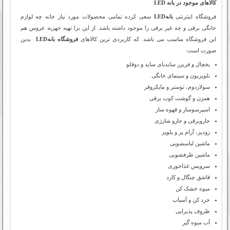
کالاهای موجود در بانه LED
فروشگاه اینترنتی
بانهLED
سعی کرده تمامی محصولات مورد نیاز خانه چه لوازم
خانگی برقی و چه غیر برقی را موجود داشته باشد. از این برا تهیه جهزیه عروس هم
این فروشگاه مناسب می باشد. که کاربردی ترین کالاهای
فروشگاه بانهLED
بدین
صورت است:
یخچال و فریزر سایدبای ساید و دوقلو
تلویزیون و سینمای خانگی
سولاردوم، توستر و مایکروفر
همزن و گوشت کوب برقی
اسپرسوساز و قهوه ساز
جاروبرقی و جارو شارژی
زودپز، آرام پز و پلوپز
ماشین لباسشویی
ماشین ظرفشویی
سرویس غذاخوری
قاشق چنگال و کارد
میوه خشک کن
خرد کن و آسیاب
ظروف پذیرایی
آب میوه گیر