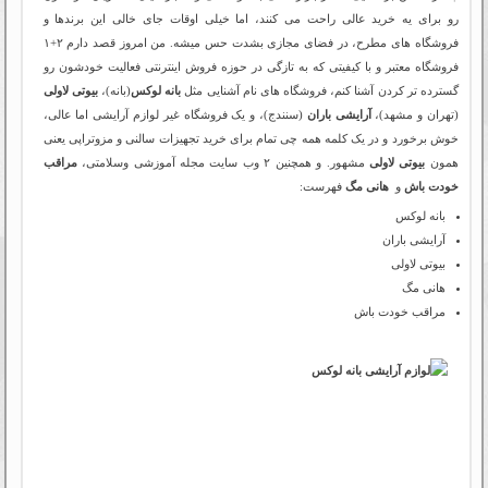
رو برای یه خرید عالی راحت می کنند، اما خیلی اوقات جای خالی این برندها و
فروشگاه های مطرح، در فضای مجازی بشدت حس میشه. من امروز قصد دارم ۲+۱
فروشگاه معتبر و با کیفیتی که به تازگی در حوزه فروش اینترنتی فعالیت خودشون رو
گسترده تر کردن آشنا کنم، فروشگاه های نام آشنایی مثل
بانه لوکس
(بانه)،
بیوتی لاولی
(تهران و مشهد)،
آرایشی باران
(سنندج)، و یک فروشگاه غیر لوازم آرایشی اما عالی،
خوش برخورد و در یک کلمه همه چی تمام برای خرید تجهیزات سالنی و مزوتراپی یعنی
همون
بیوتی لاولی
مشهور. و همچنین ۲ وب سایت مجله آموزشی وسلامتی،
مراقب
خودت باش
و
هانی مگ
فهرست:
بانه لوکس
آرایشی باران
بیوتی لاولی
هانی مگ
مراقب خودت باش