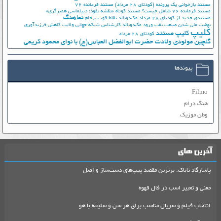
مستند بازخوانی یک پرونده (کودتای 28 مرداد)
مستند فرمانده 76
مستند فرمانده 76 شامل چیست؟
مستند کوتاه «نقشه نفوذ؛ دیپلماسی همبرگری»
نماهنگ
مستندی جدید از کودتای 28 مرداد
مک‌دونالد
نقاط قوت برجام
نهضت ملي شدن صنعت نفت
ورود مک‌دونالد
کارشناس شبکه جهانی ولایت
کاهش فرزندآوری
کلیپ
کلیپ مستند
کودتای 28 مرداد
گلچین مولودی ولادت حضرت ابوالفضل العباس(ع) با نوای محمود کریمی
پیوندها
Filmo
هنگ درام
وطن موزیک
آخرین های
پاسارگاد تاباک: برترین مقصد پیپ‌های دست‌ساز و اصل
معنی و تعبیر اسب در فال قهوه
انتخاب فیلم و سریال مناسب برای هر سن و سلیقه با هو