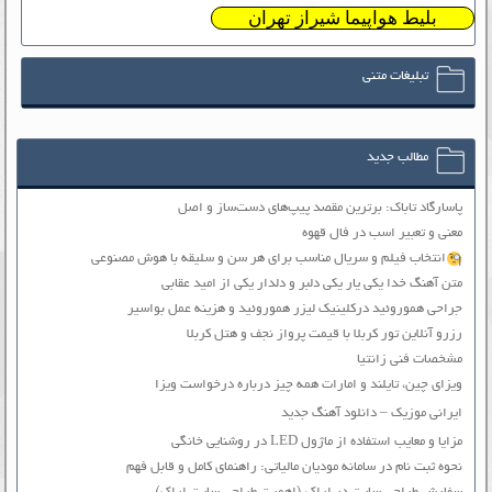
بلیط هواپیما شیراز تهران
تبلیغات متنی
مطالب جدید
پاسارگاد تاباک: برترین مقصد پیپ‌های دست‌ساز و اصل
معنی و تعبیر اسب در فال قهوه
انتخاب فیلم و سریال مناسب برای هر سن و سلیقه با هوش مصنوعی
متن آهنگ خدا یکی یار یکی دلبر و دلدار یکی از امید عقابی
جراحی هموروئید درکلینیک لیزر هموروئید و هزینه عمل بواسیر
رزرو آنلاین تور کربلا با قیمت پرواز نجف و هتل کربلا
مشخصات فنی زانتیا
ویزای چین، تایلند و امارات همه چیز درباره درخواست ویزا
ایرانی موزیک – دانلود آهنگ جدید
مزایا و معایب استفاده از ماژول LED در روشنایی خانگی
نحوه ثبت نام در سامانه مودیان مالیاتی: راهنمای کامل و قابل فهم