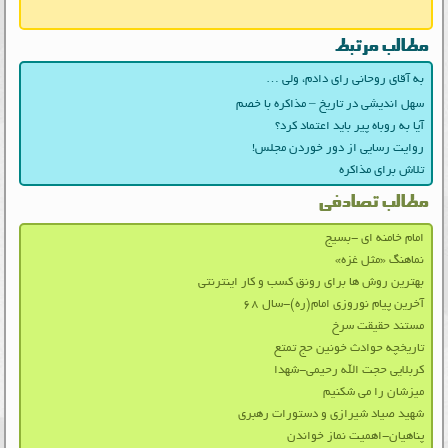
مطالب مرتبط
به آقای روحانی رای دادم، ولی …
سهل اندیشی در تاریخ – مذاکره با خصم
آیا به روباه پیر باید اعتماد کرد؟
روایت رسایی از دور خوردن مجلس!
تلاش برای مذاکره
مطالب تصادفی
امام خامنه ای -بسیج
نماهنگ «مثل غزه»
بهترین روش ها برای رونق کسب و کار اینترنتی
آخرین پیام نوروزی امام(ره)-سال ۶۸
مستند حقیقت سرخ
تاریخچه حوادث خونین حج تمتع
کربلایی حجت الله رحیمی-شهدا
میزشان را می شکنیم
شهید صیاد شیرازی و دستورات رهبری
پناهیان-اهمیت نماز خواندن