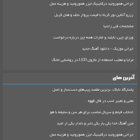
جراحی هموروئید درکلینیک لیزر هموروئید و هزینه عمل
رزرو آنلاین تور کربلا با قیمت پرواز نجف و هتل کربل
مشخصات فنی زانتیا
ویزای چین، تایلند و امارات همه چیز درباره درخواست
ایرانی موزیک – دانلود آهنگ جدید
مزایا و معایب استفاده از ماژول LED در روشنایی خانگ
آخرین های
پاسارگاد تاباک: برترین مقصد پیپ‌های دست‌ساز و اصل
معنی و تعبیر اسب در فال قهوه
انتخاب فیلم و سریال مناسب برای هر سن و سلیقه با هو
متن آهنگ خدا یکی یار یکی دلبر و دلدار یکی از امید
جراحی هموروئید درکلینیک لیزر هموروئید و هزینه عمل