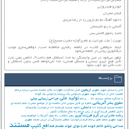
سفارش طراحی سایت در اراک (اهمیت طراحی سایت اراک)
خودرو هیدروژنی
فیلتر ممبران
دانلود آهنگ نم نم بارون زد از رضا مریدی
آشنایی با رنو تالیسمان
مجید رضوی قلبمی پس
توییت | علت نورانیت و نام پرآوازه حضرت مسیح(ع)
ایجاد «دوقطبی کاذب» در جامعه، رفتاری منافقانه است/ دوقطبی‌سازی موجب
دیکتاتوری روانی در جامعه می‌شود
چطور می‌شود در عین وابستگی به خدا، استقلال هم داشت؟/ اخلاص یعنی تحت
تأثیر هیچ چیزی نیستی و مستقل هستی/ خدا نمی‌خواهد کسی بدون استقلال و
تحت تأثیر جوّ، خوب بشود
برچسب‌ها
اربعین
اذان با صدای شهید مطهری
اصل مذاکرات
اظهارات تکان دهنده عباسی درباره برجام
اهمیت اذان از دیدگاه شهید مطهری
بازخوانی یک پرونده
بازخوانی یک کودتا
تولید ملی
جراحی زیبایی بینی
با مذاکره مخالف نیستم، اما ...
برجام
حقوق بشر آمریکایی
خاطره ای فایل صوتی اذان
خلاصه ای از مواضع حضرت امام خامنه ای
داعش
خلاصه مستند فرمانده 76
دانلود مستند فرمانده 76
درخواست مک‌دونالد
دلایل کاهش فرزندآوری از زبان مردم
راه علاج مشکلات کشور ...
رشد مادران در گرو فرزندآوری
رهبر انقلاب: راه نفوذ آمریکا را خواهیم بست
شهید مطهری
ضعف های برجام
فرم درخواست اعطای نمایندگی در ایران
محمد مطهری
مستند
مدافع کلیپ
مداحی پاشو خانم خونه ام با نوای جواد مقدم