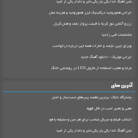
متن آهنگ خدا یکی یار یکی دلبر و دلدار یکی از امید
جراحی هموروئید درکلینیک لیزر هموروئید و هزینه عمل
رزرو آنلاین تور کربلا با قیمت پرواز نجف و هتل کربل
مشخصات فنی زانتیا
ویزای چین، تایلند و امارات همه چیز درباره درخواست
ایرانی موزیک – دانلود آهنگ جدید
مزایا و معایب استفاده از ماژول LED در روشنایی خانگ
آخرین های
پاسارگاد تاباک: برترین مقصد پیپ‌های دست‌ساز و اصل
معنی و تعبیر اسب در فال قهوه
انتخاب فیلم و سریال مناسب برای هر سن و سلیقه با هو
متن آهنگ خدا یکی یار یکی دلبر و دلدار یکی از امید