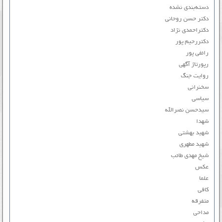
دسته‌بندی نشده
دکتر حسن روحانی
دکتراحمدی نژاد
دکتررحیم پور
رائفی پور
رپورتاژ آگهی
روایت جنگ
سخنرانی
سیاسی
سیدحسن نصرالله
شهدا
شهید بهشتی
شهید مطهری
شیخ مهدی طائب
عکس
علما
کافی
متفرقه
مداحی