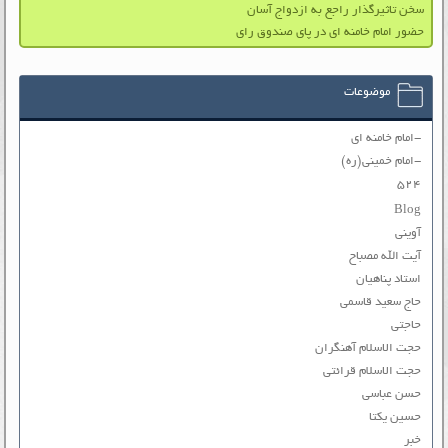
سخن تاثیرگذار راجع به ازدواج آسان
حضور امام خامنه ای در پای صندوق رای
موضوعات
-امام خامنه ای
-امام خمینی(ره)
۵۲۴
Blog
آوینی
آیت الله مصباح
استاد پناهیان
حاج سعید قاسمی
حاجتی
حجت الاسلام آهنگران
حجت الاسلام قرائتی
حسن عباسی
حسین یکتا
خبر