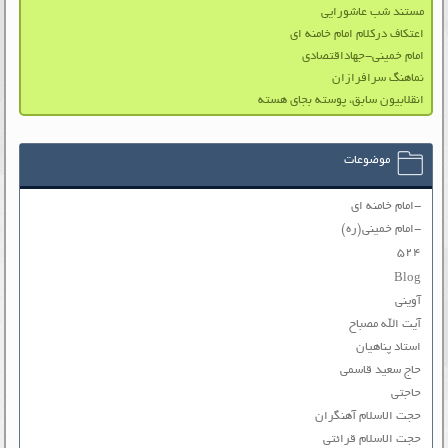
مستند شب عاشورایی
اعتکاف درکلام امام خامنه ای
امام خمینی-جهاداقتصادی
نماهنگ سرافرازان
انقلابیون سابق، پوسته بجای هسته
موضوعات
-امام خامنه ای
-امام خمینی(ره)
۵۲۴
Blog
آوینی
آیت الله مصباح
استاد پناهیان
حاج سعید قاسمی
حاجتی
حجت الاسلام آهنگران
حجت الاسلام قرائتی