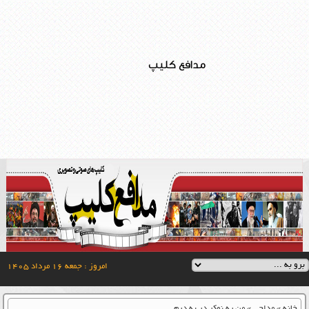
مدافع کلیپ
امروز : جمعه ۱۶ مرداد ۱۴۰۵
خانه
»
مداحی
»
من یه نوکر در به درم….