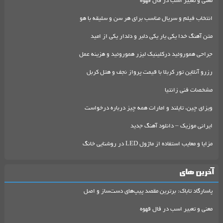
معنی و تعبیر اسب در فال قهوه
انتخاب فیلم و سریال مناسب برای هر سن و سلیقه با هو
متن آهنگ خدا یکی یار یکی دلبر و دلدار یکی از امید
جراحی هموروئید درکلینیک لیزر هموروئید و هزینه عمل
رزرو آنلاین تور کربلا با قیمت پرواز نجف و هتل کربل
مشخصات فنی زانتیا
ویزای چین، تایلند و امارات همه چیز درباره درخواست
ایرانی موزیک – دانلود آهنگ جدید
مزایا و معایب استفاده از ماژول LED در روشنایی خانگ
آخرین های
پاسارگاد تاباک: برترین مقصد پیپ‌های دست‌ساز و اصل
معنی و تعبیر اسب در فال قهوه