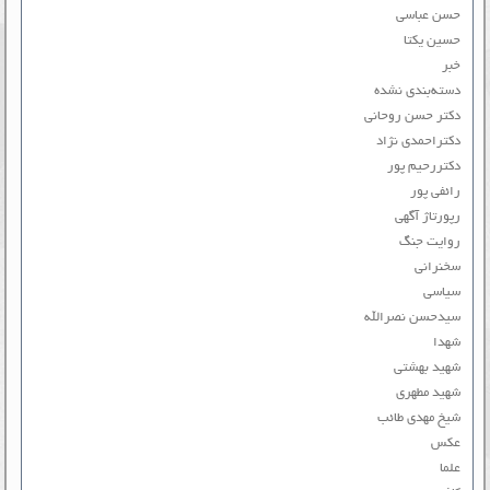
حسن عباسی
حسین یکتا
خبر
دسته‌بندی نشده
دکتر حسن روحانی
دکتراحمدی نژاد
دکتررحیم پور
رائفی پور
رپورتاژ آگهی
روایت جنگ
سخنرانی
سیاسی
سیدحسن نصرالله
شهدا
شهید بهشتی
شهید مطهری
شیخ مهدی طائب
عکس
علما