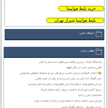
خرید بلیط هواپیما
بلیط هواپیما شیراز تهران
تبلیغات متنی
مطالب جدید
پاسارگاد تاباک: برترین مقصد پیپ‌های دست‌ساز و اصل
معنی و تعبیر اسب در فال قهوه
انتخاب فیلم و سریال مناسب برای هر سن و سلیقه با هوش مصنوعی
متن آهنگ خدا یکی یار یکی دلبر و دلدار یکی از امید عقابی
جراحی هموروئید درکلینیک لیزر هموروئید و هزینه عمل بواسیر
رزرو آنلاین تور کربلا با قیمت پرواز نجف و هتل کربلا
مشخصات فنی زانتیا
ویزای چین، تایلند و امارات همه چیز درباره درخواست ویزا
ایرانی موزیک – دانلود آهنگ جدید