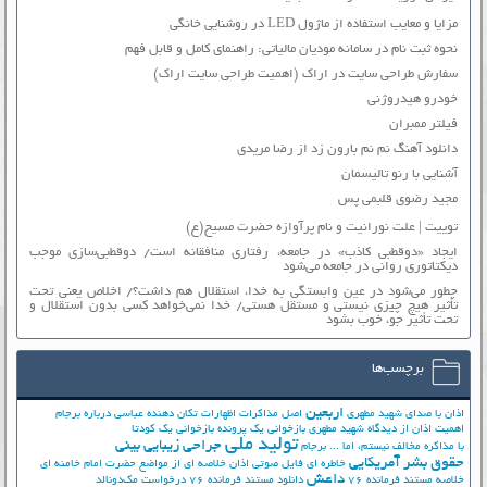
مزایا و معایب استفاده از ماژول LED در روشنایی خانگی
نحوه ثبت نام در سامانه مودیان مالیاتی: راهنمای کامل و قابل فهم
سفارش طراحی سایت در اراک (اهمیت طراحی سایت اراک)
خودرو هیدروژنی
فیلتر ممبران
دانلود آهنگ نم نم بارون زد از رضا مریدی
آشنایی با رنو تالیسمان
مجید رضوی قلبمی پس
توییت | علت نورانیت و نام پرآوازه حضرت مسیح(ع)
ایجاد «دوقطبی کاذب» در جامعه، رفتاری منافقانه است/ دوقطبی‌سازی موجب
دیکتاتوری روانی در جامعه می‌شود
چطور می‌شود در عین وابستگی به خدا، استقلال هم داشت؟/ اخلاص یعنی تحت
تأثیر هیچ چیزی نیستی و مستقل هستی/ خدا نمی‌خواهد کسی بدون استقلال و
تحت تأثیر جوّ، خوب بشود
برچسب‌ها
اربعین
اذان با صدای شهید مطهری
اصل مذاکرات
اظهارات تکان دهنده عباسی درباره برجام
اهمیت اذان از دیدگاه شهید مطهری
بازخوانی یک پرونده
بازخوانی یک کودتا
تولید ملی
جراحی زیبایی بینی
با مذاکره مخالف نیستم، اما ...
برجام
حقوق بشر آمریکایی
خاطره ای فایل صوتی اذان
خلاصه ای از مواضع حضرت امام خامنه ای
داعش
خلاصه مستند فرمانده 76
دانلود مستند فرمانده 76
درخواست مک‌دونالد