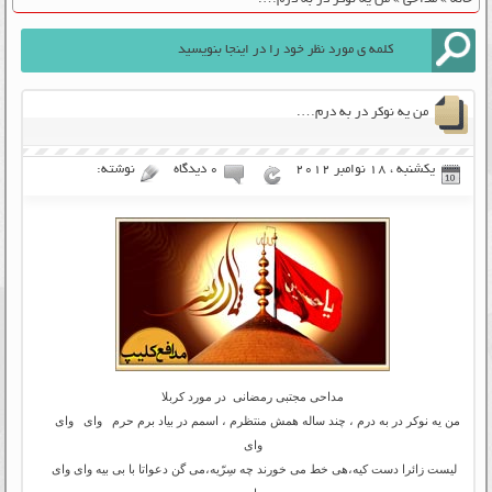
من یه نوکر در به درم….
یکشنبه ، 18 نوامبر 2012
۰ دیدگاه
نوشته:
مداحی مجتبی رمضانی در مورد کربلا
من یه نوکر در به درم ، چند ساله همش منتظرم ، اسمم در بیاد برم حرم وای وای
وای
لیست زائرا دست کیه،هی خط می خورند چه سِرّیه،می گن دعواتا با بی بیه وای وای