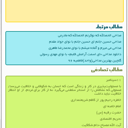
مطالب مرتبط
مداحی الحمدلله که نوکرتم الحمدلله که مادرمی
مداحی حسین جانم ای حسین جانم با نوای جواد مقدم
مداحی می میرم و آماده میشم با نوای محمدرضا طاهری
دانلود مداحی «ای اسمت آرامش قلبم» با نوای مهدی رسولی
گلچین بهترین مداحی(واحد)فاطمیه ۹۶
مطالب تصادفی
۱۱سپتامبر
با مسئولیت‌پذیری در کار و زندگی است که انسان به شکوفایی و خلاقیت می‌رسد/
مسئولی که نشاطش را از استخر سلطنتی می‌گیرد نه از کار برای مردم، از او انتظار
خلاقیت نباید داشت
خاطره رحیم پور از کاظم شریعتمداری
امام خامنه ای
حضرت رقیه (س)
تحریم اقتصادی
آیت الله مصباح-دام شکاکیت