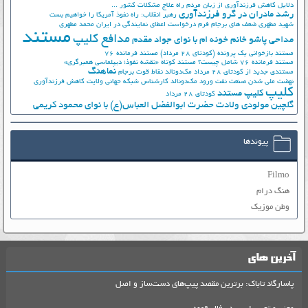
دلایل کاهش فرزندآوری از زبان مردم
راه علاج مشکلات کشور ...
رشد مادران در گرو فرزندآوری
رهبر انقلاب: راه نفوذ آمریکا را خواهیم بست
شهید مطهری
ضعف های برجام
فرم درخواست اعطای نمایندگی در ایران
محمد مطهری
مستند
مدافع کلیپ
مداحی پاشو خانم خونه ام با نوای جواد مقدم
مستند بازخوانی یک پرونده (کودتای 28 مرداد)
مستند فرمانده 76
مستند فرمانده 76 شامل چیست؟
مستند کوتاه «نقشه نفوذ؛ دیپلماسی همبرگری»
نماهنگ
مستندی جدید از کودتای 28 مرداد
مک‌دونالد
نقاط قوت برجام
نهضت ملي شدن صنعت نفت
ورود مک‌دونالد
کارشناس شبکه جهانی ولایت
کاهش فرزندآوری
کلیپ
کلیپ مستند
کودتای 28 مرداد
گلچین مولودی ولادت حضرت ابوالفضل العباس(ع) با نوای محمود کریمی
پیوندها
Filmo
هنگ درام
وطن موزیک
آخرین های
پاسارگاد تاباک: برترین مقصد پیپ‌های دست‌ساز و اصل