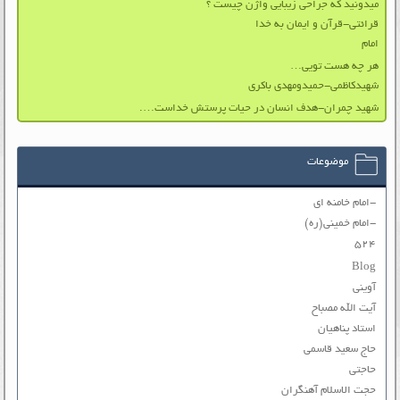
میدونید که جراحی زیبایی واژن چیست ؟
قرائتی-قرآن و ایمان به خدا
امام
هر چه هست تویی…
شهیدکاظمی-حمیدومهدی باکری
شهید چمران-هدف انسان در حیات پرستش خداست….
موضوعات
-امام خامنه ای
-امام خمینی(ره)
۵۲۴
Blog
آوینی
آیت الله مصباح
استاد پناهیان
حاج سعید قاسمی
حاجتی
حجت الاسلام آهنگران