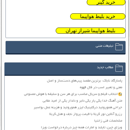
خرید گینر
خرید بلیط هواپیما
بلیط هواپیما شیراز تهران
تبلیغات متنی
مطالب جدید
پاسارگاد تاباک: برترین مقصد پیپ‌های دست‌ساز و اصل
معنی و تعبیر اسب در فال قهوه
انتخاب فیلم و سریال مناسب برای هر سن و سلیقه با هوش مصنوعی
متن آهنگ خدا یکی یار یکی دلبر و دلدار یکی از امید عقابی
جراحی هموروئید درکلینیک لیزر هموروئید و هزینه عمل بواسیر
رزرو آنلاین تور کربلا با قیمت پرواز نجف و هتل کربلا
مشخصات فنی زانتیا
ویزای چین، تایلند و امارات همه چیز درباره درخواست ویزا