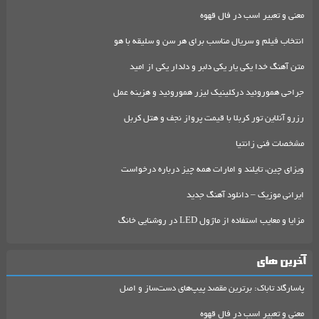
معنی و تعبیر اسب در فال قهوه
انتخاب فیلم و سریال مناسب برای هر سن و سلیقه با هو
متن آهنگ خدا یکی یار یکی دلبر و دلدار یکی از امید
جراحی هموروئید درکلینیک لیزر هموروئید و هزینه عمل
رزرو آنلاین تور کربلا با قیمت پرواز نجف و هتل کربل
مشخصات فنی زانتیا
ویزای چین، تایلند و امارات همه چیز درباره درخواست
ایرانی موزیک – دانلود آهنگ جدید
مزایا و معایب استفاده از ماژول LED در روشنایی خانگ
آخرین های
پاسارگاد تاباک: برترین مقصد پیپ‌های دست‌ساز و اصل
معنی و تعبیر اسب در فال قهوه