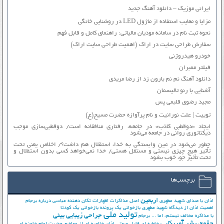
ایرانی موزیک – دانلود آهنگ جدید
مزایا و معایب استفاده از ماژول LED در روشنایی خانگی
نحوه ثبت نام در سامانه مودیان مالیاتی: راهنمای کامل و قابل فهم
سفارش طراحی سایت در اراک (اهمیت طراحی سایت اراک)
خودرو هیدروژنی
فیلتر ممبران
دانلود آهنگ نم نم بارون زد از رضا مریدی
آشنایی با رنو تالیسمان
مجید رضوی قلبمی پس
توییت | علت نورانیت و نام پرآوازه حضرت مسیح(ع)
ایجاد «دوقطبی کاذب» در جامعه، رفتاری منافقانه است/ دوقطبی‌سازی موجب
دیکتاتوری روانی در جامعه می‌شود
چطور می‌شود در عین وابستگی به خدا، استقلال هم داشت؟/ اخلاص یعنی تحت
تأثیر هیچ چیزی نیستی و مستقل هستی/ خدا نمی‌خواهد کسی بدون استقلال و
تحت تأثیر جوّ، خوب بشود
برچسب‌ها
اربعین
اذان با صدای شهید مطهری
اصل مذاکرات
اظهارات تکان دهنده عباسی درباره برجام
اهمیت اذان از دیدگاه شهید مطهری
بازخوانی یک پرونده
بازخوانی یک کودتا
تولید ملی
جراحی زیبایی بینی
با مذاکره مخالف نیستم، اما ...
برجام
حقوق بشر آمریکایی