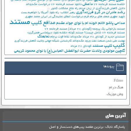
خاطره ای فایل صوتی اذان
خلاصه ای از مواضع حضرت امام خامنه ای
داعش
خلاصه مستند فرمانده 76
دانلود مستند فرمانده 76
درخواست مک‌دونالد
دلایل کاهش فرزندآوری از زبان مردم
راه علاج مشکلات کشور ...
رشد مادران در گرو فرزندآوری
رهبر انقلاب: راه نفوذ آمریکا را خواهیم بست
شهید مطهری
ضعف های برجام
فرم درخواست اعطای نمایندگی در ایران
محمد مطهری
مستند
مدافع کلیپ
مداحی پاشو خانم خونه ام با نوای جواد مقدم
مستند بازخوانی یک پرونده (کودتای 28 مرداد)
مستند فرمانده 76
مستند فرمانده 76 شامل چیست؟
مستند کوتاه «نقشه نفوذ؛ دیپلماسی همبرگری»
نماهنگ
مستندی جدید از کودتای 28 مرداد
مک‌دونالد
نقاط قوت برجام
نهضت ملي شدن صنعت نفت
ورود مک‌دونالد
کارشناس شبکه جهانی ولایت
کاهش فرزندآوری
کلیپ
کلیپ مستند
کودتای 28 مرداد
گلچین مولودی ولادت حضرت ابوالفضل العباس(ع) با نوای محمود کریمی
پیوندها
Filmo
هنگ درام
وطن موزیک
آخرین های
پاسارگاد تاباک: برترین مقصد پیپ‌های دست‌ساز و اصل