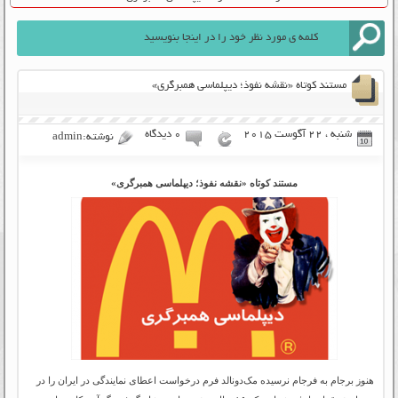
مستند کوتاه «نقشه نفوذ؛ دیپلماسی همبرگری»
شنبه ، 22 آگوست 2015
۰ دیدگاه
نوشته:admin
مستند کوتاه «نقشه نفوذ؛ دیپلماسی همبرگری»
هنوز برجام به فرجام نرسیده مک‌دونالد فرم درخواست اعطای نمایندگی در ایران را در