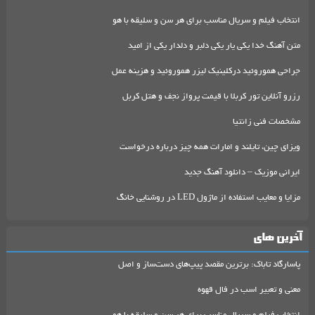
انتخاب فیلم و سریال مناسب برای هر سن و سلیقه با هو
متن آهنگ خدا یکی یار یکی دلبر و دلدار یکی از امید
جراحی هموروئید درکلینیک لیزر هموروئید و هزینه عمل
رزرو آنلاین تور کربلا با قیمت پرواز نجف و هتل کربل
مشخصات فنی زانتیا
ویزای چین، تایلند و امارات همه چیز درباره درخواست
ایرانی موزیک – دانلود آهنگ جدید
مزایا و معایب استفاده از ماژول LED در روشنایی خانگ
آخرین های
پاسارگاد تاباک: برترین مقصد پیپ‌های دست‌ساز و اصل
معنی و تعبیر اسب در فال قهوه