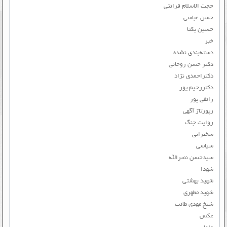
حجت الاسلام قرائتی
حسن عباسی
حسین یکتا
خبر
دسته‌بندی نشده
دکتر حسن روحانی
دکتراحمدی نژاد
دکتررحیم پور
رائفی پور
رپورتاژ آگهی
روایت جنگ
سخنرانی
سیاسی
سیدحسن نصرالله
شهدا
شهید بهشتی
شهید مطهری
شیخ مهدی طائب
عکس