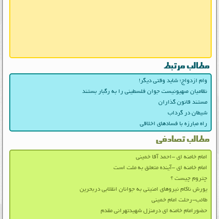
مطالب مرتبط
وام ازدواج؛ شاید وقتی دیگر!
نظامیان صهیونیست جوان فلسطینی را به رگبار بستند
مستند قانون گذاران
شیطان در گرداب
راه مبارزه با فسادهای اخلاقی
مطالب تصادفی
امام خامنه ای -احمد آقا خمینی
امام خامنه ای -آینده متعلق به ملت است
چتروم چیست ؟
یورش ناکام نیروهای امنیتی به جوانان انقلابی دربحرین
طائب-رحلت امام خمینی
حضورامام خامنه ای درمنزل شهیدتهرانی مقدم