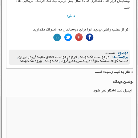
وبسایتش قرار داد / هشداری که ۱۵ سال پیش درباره پیشاهنگ فرهنگ آمریکایی داده
شد.
دانلود
اگر از مطلب راضی بودید آنرا برای دوستانتان به اشتراک بگذارید
موضوع :
مستند
برچسب ها :
درخواست مک‌دونالد
,
فرم درخواست اعطای نمایندگی در ایران
,
مستند کوتاه «نقشه نفوذ؛ دیپلماسی همبرگری»
,
مک‌دونالد
,
ورود مک‌دونالد
۰ نظر به ثبت رسیده است
نوشتن دیدگاه
ایمیل شما آشکار نمی شود