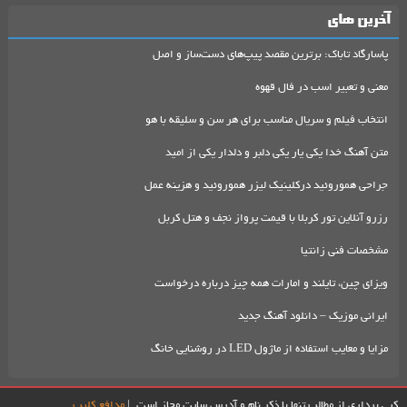
آخرین های
پاسارگاد تاباک: برترین مقصد پیپ‌های دست‌ساز و اصل
معنی و تعبیر اسب در فال قهوه
انتخاب فیلم و سریال مناسب برای هر سن و سلیقه با هو
متن آهنگ خدا یکی یار یکی دلبر و دلدار یکی از امید
جراحی هموروئید درکلینیک لیزر هموروئید و هزینه عمل
رزرو آنلاین تور کربلا با قیمت پرواز نجف و هتل کربل
مشخصات فنی زانتیا
ویزای چین، تایلند و امارات همه چیز درباره درخواست
ایرانی موزیک – دانلود آهنگ جدید
مزایا و معایب استفاده از ماژول LED در روشنایی خانگ
کپی برداری از مطالب تنها با ذکر نام و آدرس سایت مجاز است. |
مدافع کلیپ