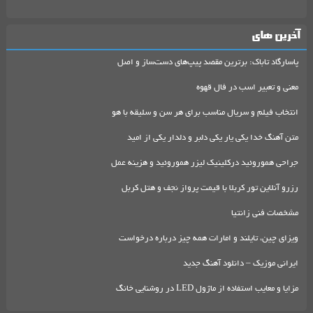
آخرین های
پاسارگاد تاباک: برترین مقصد پیپ‌های دست‌ساز و اصل
معنی و تعبیر اسب در فال قهوه
انتخاب فیلم و سریال مناسب برای هر سن و سلیقه با هو
متن آهنگ خدا یکی یار یکی دلبر و دلدار یکی از امید
جراحی هموروئید درکلینیک لیزر هموروئید و هزینه عمل
رزرو آنلاین تور کربلا با قیمت پرواز نجف و هتل کربل
مشخصات فنی زانتیا
ویزای چین، تایلند و امارات همه چیز درباره درخواست
ایرانی موزیک – دانلود آهنگ جدید
مزایا و معایب استفاده از ماژول LED در روشنایی خانگ