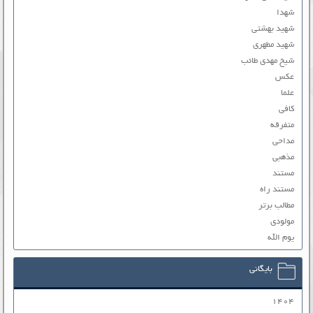
شهدا
شهید بهشتی
شهید مطهری
شیخ مهدی طائب
عکس
علما
کافی
متفرقه
مداحی
مذهبی
مستند
مستند راه
مطالب برتر
مولودی
یوم الله
بایگانی
۱۴۰۴