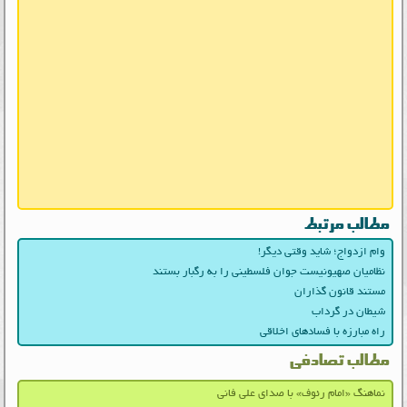
مطالب مرتبط
وام ازدواج؛ شاید وقتی دیگر!
نظامیان صهیونیست جوان فلسطینی را به رگبار بستند
مستند قانون گذاران
شیطان در گرداب
راه مبارزه با فسادهای اخلاقی
مطالب تصادفی
نماهنگ «امام رئوف» با صدای علی فانی