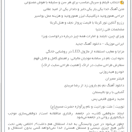
انتخاب فیلم و سریال مناسب برای هر سن و سلیقه با هوش مصنوعی
متن آهنگ خدا یکی یار یکی دلبر و دلدار یکی از امید عقابی
جراحی هموروئید درکلینیک لیزر هموروئید و هزینه عمل بواسیر
رزرو آنلاین تور کربلا با قیمت پرواز نجف و هتل کربلا
مشخصات فنی زانتیا
ویزای چین، تایلند و امارات همه چیز درباره درخواست ویزا
ایرانی موزیک – دانلود آهنگ جدید
مزایا و معایب استفاده از ماژول LED در روشنایی خانگی
نحوه ثبت نام در سامانه مودیان مالیاتی: راهنمای کامل و قابل فهم
سفارش طراحی سایت در اراک (اهمیت طراحی سایت اراک)
خودرو هیدروژنی
فیلتر ممبران
دانلود آهنگ نم نم بارون زد از رضا مریدی
آشنایی با رنو تالیسمان
مجید رضوی قلبمی پس
توییت | علت نورانیت و نام پرآوازه حضرت مسیح(ع)
ایجاد «دوقطبی کاذب» در جامعه، رفتاری منافقانه است/ دوقطبی‌سازی موجب
دیکتاتوری روانی در جامعه می‌شود
چطور می‌شود در عین وابستگی به خدا، استقلال هم داشت؟/ اخلاص یعنی تحت
تأثیر هیچ چیزی نیستی و مستقل هستی/ خدا نمی‌خواهد کسی بدون استقلال و
تحت تأثیر جوّ، خوب بشود