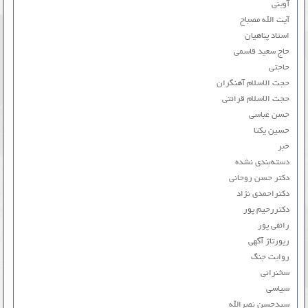
آوینی
آیت الله مصباح
استاد پناهیان
حاج سعید قاسمی
حاجتی
حجت الاسلام آهنگران
حجت الاسلام قرائتی
حسن عباسی
حسین یکتا
خبر
دسته‌بندی نشده
دکتر حسن روحانی
دکتراحمدی نژاد
دکتررحیم پور
رائفی پور
رپورتاژ آگهی
روایت جنگ
سخنرانی
سیاسی
سیدحسن نصرالله