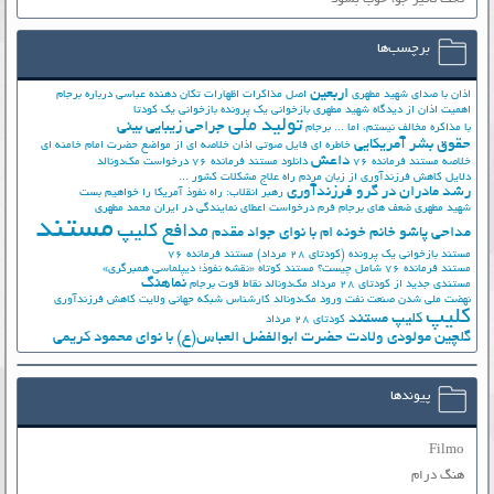
برچسب‌ها
اربعین
اذان با صدای شهید مطهری
اصل مذاکرات
اظهارات تکان دهنده عباسی درباره برجام
اهمیت اذان از دیدگاه شهید مطهری
بازخوانی یک پرونده
بازخوانی یک کودتا
تولید ملی
جراحی زیبایی بینی
با مذاکره مخالف نیستم، اما ...
برجام
حقوق بشر آمریکایی
خاطره ای فایل صوتی اذان
خلاصه ای از مواضع حضرت امام خامنه ای
داعش
خلاصه مستند فرمانده 76
دانلود مستند فرمانده 76
درخواست مک‌دونالد
دلایل کاهش فرزندآوری از زبان مردم
راه علاج مشکلات کشور ...
رشد مادران در گرو فرزندآوری
رهبر انقلاب: راه نفوذ آمریکا را خواهیم بست
شهید مطهری
ضعف های برجام
فرم درخواست اعطای نمایندگی در ایران
محمد مطهری
مستند
مدافع کلیپ
مداحی پاشو خانم خونه ام با نوای جواد مقدم
مستند بازخوانی یک پرونده (کودتای 28 مرداد)
مستند فرمانده 76
مستند فرمانده 76 شامل چیست؟
مستند کوتاه «نقشه نفوذ؛ دیپلماسی همبرگری»
نماهنگ
مستندی جدید از کودتای 28 مرداد
مک‌دونالد
نقاط قوت برجام
نهضت ملي شدن صنعت نفت
ورود مک‌دونالد
کارشناس شبکه جهانی ولایت
کاهش فرزندآوری
کلیپ
کلیپ مستند
کودتای 28 مرداد
گلچین مولودی ولادت حضرت ابوالفضل العباس(ع) با نوای محمود کریمی
پیوندها
Filmo
هنگ درام