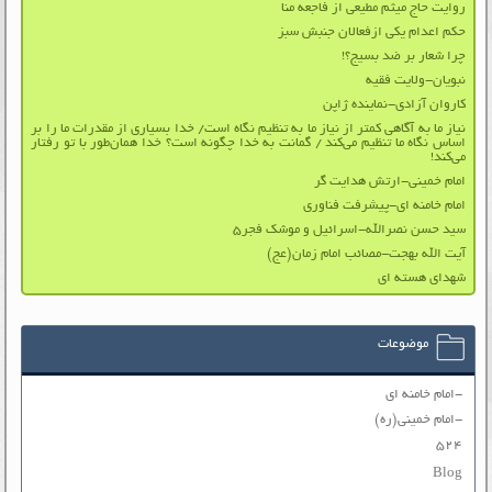
روایت حاج میثم مطیعی از فاجعه منا
حکم اعدام یکی ازفعالان جنبش سبز
چرا شعار بر ضد بسیج؟!
نبویان-ولایت فقیه
کاروان آزادی-نماینده ژاپن
نیاز ما به آگاهی کمتر از نیاز ما به تنظیم نگاه است/ خدا بسیاری از مقدرات ما را بر
اساس نگاه ما تنظیم می‌کند / گمانت به خدا چگونه است؟ خدا همان‌طور با تو رفتار
می‌کند!
امام خمینی-ارتش هدایت گر
امام خامنه ای-پیشرفت فناوری
سید حسن نصرالله-اسرائیل و موشک فجر۵
آیت الله بهجت-مصائب امام زمان(عج)
شهدای هسته ای
موضوعات
-امام خامنه ای
-امام خمینی(ره)
۵۲۴
Blog