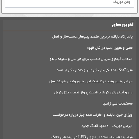
وطن موزیک
آخرین های
پاسارگاد تاباک: برترین مقصد پیپ‌های دست‌ساز و اصل
معنی و تعبیر اسب در فال قهوه
انتخاب فیلم و سریال مناسب برای هر سن و سلیقه با هو
متن آهنگ خدا یکی یار یکی دلبر و دلدار یکی از امید
جراحی هموروئید درکلینیک لیزر هموروئید و هزینه عمل
رزرو آنلاین تور کربلا با قیمت پرواز نجف و هتل کربل
مشخصات فنی زانتیا
ویزای چین، تایلند و امارات همه چیز درباره درخواست
ایرانی موزیک – دانلود آهنگ جدید
مزایا و معایب استفاده از ماژول LED در روشنایی خانگ