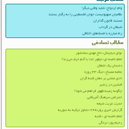
مطالب مرتبط
وام ازدواج؛ شاید وقتی دیگر!
نظامیان صهیونیست جوان فلسطینی را به رگبار بستند
مستند قانون گذاران
شیطان در گرداب
راه مبارزه با فسادهای اخلاقی
مطالب تصادفی
نوای دیجیتال-حاج مهدی سلحشور
امام خامنه ای-چطور خدا با آدم حرف می‌زند؟
داستان یک اشغال
علامه مصباح-جنگ ۳۳ روزه
۹دی مشتی بر دهان فتنه گران
قبلتین در زنجیر
چگونه زمینه ظهور فراهم می شود؟
اعتراض سرهنگ آمریکایی
حدیث غربت شیعه
گزارش خبری روزنه۲۴-تجاوز ترکیه به سوریه
امام خامنه ای -فتنه
رحیم پور-بردگی