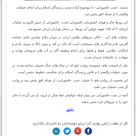
مستند «شب عاشورایی» با موضوع آماده شدن رزمندگان اسلام برای انجام عملیات
والفجر ۸ از شبکه افق پخش شد.
این روزها حال و هوای کشورمان عاشورایی است، عاشورایی از جنس کارون و عملیات
کربلای ۴ که ۱۷۵ شهید غواص آن روزها، بر دستان هزاران ایرانی تشییع شد.
عملیات های آبی – خاکی نیروهای نظامی ایران در دوران دفاع مقدس تجلی حماسه
آفرینی ها و فداکاری های بسیجیانی است که جان بر کف و بدون اتکا به نیروی مادی و
امکانات نظامی، فقط و فقط برای انجام وظیفه گام در آب های خروشان نهادند و
شهادت را عاشقانه خریدار شدند.
یکی از قسمت های مجموعه روایت فتح که در سال های جنگ تحمیلی ساخته شده، در
مورد عملیات والفجر ۸ و تلاش رزمندگان اسلام برای شکست خطوط دشمن است.
این قسمت از روایت فتح با عنوان «شب عاشورایی» از شبکه افق پخش شد و روایت
گر شب عملیات می باشد.
آنچه در شب عاشورایی می بینیم اینکه غواصان خط شکن از اروند باز می گردند تا جای
خود را به نیروهای تازه نفس بدهند.
دانلود
اگر از مطلب راضی بودید آنرا برای دوستانتان به اشتراک بگذارید