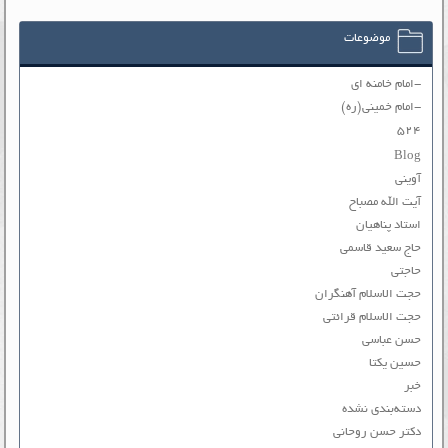
موضوعات
-امام خامنه ای
-امام خمینی(ره)
۵۲۴
Blog
آوینی
آیت الله مصباح
استاد پناهیان
حاج سعید قاسمی
حاجتی
حجت الاسلام آهنگران
حجت الاسلام قرائتی
حسن عباسی
حسین یکتا
خبر
دسته‌بندی نشده
دکتر حسن روحانی