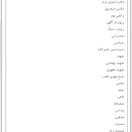
دکتراحمدی نژاد
دکتررحیم پور
رائفی پور
رپورتاژ آگهی
روایت جنگ
سخنرانی
سیاسی
سیدحسن نصرالله
شهدا
شهید بهشتی
شهید مطهری
شیخ مهدی طائب
عکس
علما
کافی
متفرقه
مداحی
مذهبی
مستند
مستند راه