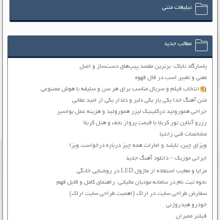
تبلیغات متنی
مطالب جدید
پاسارگاد تاباک: برترین مقصد پیپ‌های دست‌ساز و اصل
معنی و تعبیر اسب در فال قهوه
انتخاب فیلم و سریال مناسب برای هر سن و سلیقه با هوش مصنوعی
متن آهنگ خدا یکی یار یکی دلبر و دلدار یکی از امید عقابی
جراحی هموروئید درکلینیک لیزر هموروئید و هزینه عمل بواسیر
رزرو آنلاین تور کربلا با قیمت پرواز نجف و هتل کربلا
مشخصات فنی زانتیا
ویزای چین، تایلند و امارات همه چیز درباره درخواست ویزا
ایرانی موزیک – دانلود آهنگ جدید
مزایا و معایب استفاده از ماژول LED در روشنایی خانگی
نحوه ثبت نام در سامانه مودیان مالیاتی: راهنمای کامل و قابل فهم
سفارش طراحی سایت در اراک (اهمیت طراحی سایت اراک)
خودرو هیدروژنی
فیلتر ممبران