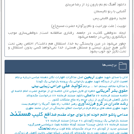
دانلود آهنگ نم نم بارون زد از رضا مریدی
آشنایی با رنو تالیسمان
مجید رضوی قلبمی پس
توییت | علت نورانیت و نام پرآوازه حضرت مسیح(ع)
ایجاد «دوقطبی کاذب» در جامعه، رفتاری منافقانه است/ دوقطبی‌سازی موجب
دیکتاتوری روانی در جامعه می‌شود
چطور می‌شود در عین وابستگی به خدا، استقلال هم داشت؟/ اخلاص یعنی تحت
تأثیر هیچ چیزی نیستی و مستقل هستی/ خدا نمی‌خواهد کسی بدون استقلال و
تحت تأثیر جوّ، خوب بشود
برچسب‌ها
اربعین
اذان با صدای شهید مطهری
اصل مذاکرات
اظهارات تکان دهنده عباسی درباره برجام
اهمیت اذان از دیدگاه شهید مطهری
بازخوانی یک پرونده
بازخوانی یک کودتا
تولید ملی
جراحی زیبایی بینی
با مذاکره مخالف نیستم، اما ...
برجام
حقوق بشر آمریکایی
خاطره ای فایل صوتی اذان
خلاصه ای از مواضع حضرت امام خامنه ای
داعش
خلاصه مستند فرمانده 76
دانلود مستند فرمانده 76
درخواست مک‌دونالد
دلایل کاهش فرزندآوری از زبان مردم
راه علاج مشکلات کشور ...
رشد مادران در گرو فرزندآوری
رهبر انقلاب: راه نفوذ آمریکا را خواهیم بست
شهید مطهری
ضعف های برجام
فرم درخواست اعطای نمایندگی در ایران
محمد مطهری
مستند
مدافع کلیپ
مداحی پاشو خانم خونه ام با نوای جواد مقدم
مستند بازخوانی یک پرونده (کودتای 28 مرداد)
مستند فرمانده 76
مستند فرمانده 76 شامل چیست؟
مستند کوتاه «نقشه نفوذ؛ دیپلماسی همبرگری»
نماهنگ
مستندی جدید از کودتای 28 مرداد
مک‌دونالد
نقاط قوت برجام
نهضت ملي شدن صنعت نفت
ورود مک‌دونالد
کارشناس شبکه جهانی ولایت
کاهش فرزندآوری