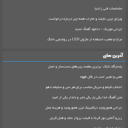
مشخصات فنی زانتیا
ویزای چین، تایلند و امارات همه چیز درباره درخواست
ایرانی موزیک – دانلود آهنگ جدید
مزایا و معایب استفاده از ماژول LED در روشنایی خانگ
آخرین های
پاسارگاد تاباک: برترین مقصد پیپ‌های دست‌ساز و اصل
معنی و تعبیر اسب در فال قهوه
انتخاب فیلم و سریال مناسب برای هر سن و سلیقه با هو
متن آهنگ خدا یکی یار یکی دلبر و دلدار یکی از امید
جراحی هموروئید درکلینیک لیزر هموروئید و هزینه عمل
رزرو آنلاین تور کربلا با قیمت پرواز نجف و هتل کربل