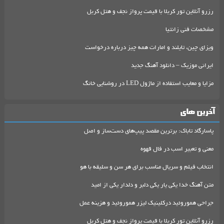
رزرو آنلاین تور کربلا با قیمت پرواز نجف و هتل کربل
مشخصات فنی زانتیا
ویزای چین، تایلند و امارات همه چیز درباره درخواست
ایرانی موزیک – دانلود آهنگ جدید
مزایا و معایب استفاده از ماژول LED در روشنایی خانگ
آخرین های
پاسارگاد تاباک: برترین مقصد پیپ‌های دست‌ساز و اصل
معنی و تعبیر اسب در فال قهوه
انتخاب فیلم و سریال مناسب برای هر سن و سلیقه با هو
متن آهنگ خدا یکی یار یکی دلبر و دلدار یکی از امید
جراحی هموروئید درکلینیک لیزر هموروئید و هزینه عمل
رزرو آنلاین تور کربلا با قیمت پرواز نجف و هتل کربل