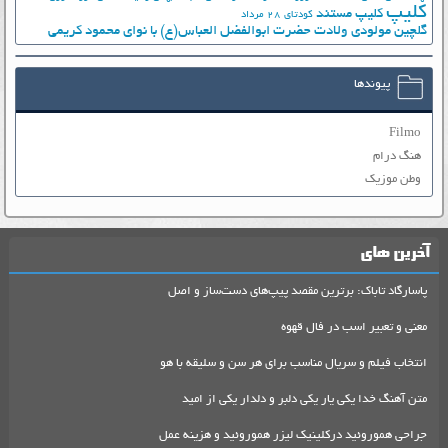
کلیپ
کلیپ مستند
کودتای 28 مرداد
گلچین مولودی ولادت حضرت ابوالفضل العباس(ع) با نوای محمود کریمی
پیوندها
Filmo
هنگ درام
وطن موزیک
آخرین های
پاسارگاد تاباک: برترین مقصد پیپ‌های دست‌ساز و اصل
معنی و تعبیر اسب در فال قهوه
انتخاب فیلم و سریال مناسب برای هر سن و سلیقه با هو
متن آهنگ خدا یکی یار یکی دلبر و دلدار یکی از امید
جراحی هموروئید درکلینیک لیزر هموروئید و هزینه عمل