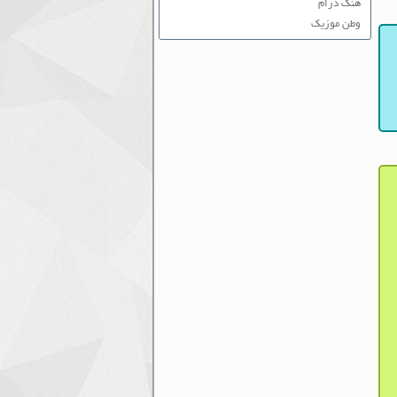
هنگ درام
وطن موزیک