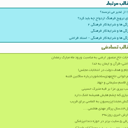
الب مرتبط
 از غدیر می ترسند؟
ی ترویج فرهنگ ازدواج چه باید کرد؟
گی‌ ها و شرایط کار فرهنگی ۲
گی‌ ها و شرایط کار فرهنگی
گی‌ ها و شرایط کار فرهنگی – استاد قرائتی
الب تصادفی
جات حاج منصور ارضی به مناسبت ورود ماه مبارک رمضان
ئتی-قرآن و ایمان به خدا
ام و هدف دولت در انتخابات مجلس!
خوانی حاج‌مهدی‌سلحشوردرباره ساکتین فتنه
 قاسم سلیمانی و جهاد
 بیرق عزا بر قبه متبرک حسینی
بازی که چشم هایش همیشه اشک دارد
نش مجدداپزیسیون به الماسی برای فریب
مهدی هاشمی….
رش خبری روزنه۳
رتر در حوزه دندانپزشکی