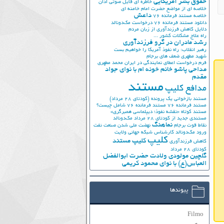
حقوق بشر آمریکایی
خاطره ای فایل صوتی اذان
خلاصه ای از مواضع حضرت امام خامنه ای
داعش
خلاصه مستند فرمانده 76
دانلود مستند فرمانده 76
درخواست مک‌دونالد
دلایل کاهش فرزندآوری از زبان مردم
راه علاج مشکلات کشور ...
رشد مادران در گرو فرزندآوری
رهبر انقلاب: راه نفوذ آمریکا را خواهیم بست
شهید مطهری
ضعف های برجام
فرم درخواست اعطای نمایندگی در ایران
محمد مطهری
مداحی پاشو خانم خونه ام با نوای جواد
مقدم
مستند
مدافع کلیپ
مستند بازخوانی یک پرونده (کودتای 28 مرداد)
مستند فرمانده 76
مستند فرمانده 76 شامل چیست؟
مستند کوتاه «نقشه نفوذ؛ دیپلماسی همبرگری»
مستندی جدید از کودتای 28 مرداد
مک‌دونالد
نماهنگ
نقاط قوت برجام
نهضت ملي شدن صنعت نفت
ورود مک‌دونالد
کارشناس شبکه جهانی ولایت
کلیپ
کلیپ مستند
کاهش فرزندآوری
کودتای 28 مرداد
گلچین مولودی ولادت حضرت ابوالفضل
العباس(ع) با نوای محمود کریمی
پیوندها
Filmo