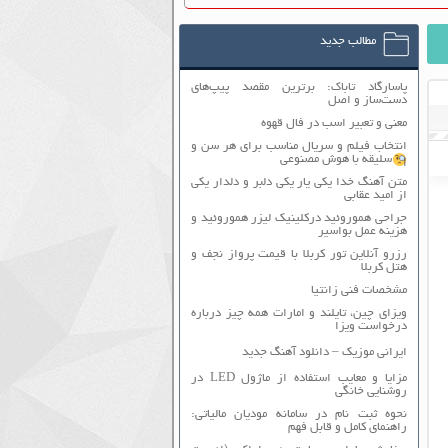
مطالب جدید
پاسارگاد تاباک: برترین مقصد پیپ‌های
دست‌ساز و اصل
معنی و تعبیر اسب در فال قهوه
انتخاب فیلم و سریال مناسب برای هر سن و
سلیقه با هوش مصنوعی
متن آهنگ خدا یکی یار یکی دلبر و دلدار یکی
از امید عقابی
جراحی هموروئید درکلینیک لیزر هموروئید و
هزینه عمل بواسیر
رزرو آنلاین تور کربلا با قیمت پرواز نجف و
هتل کربلا
مشخصات فنی زانتیا
ویزای چین، تایلند و امارات همه چیز درباره
درخواست ویزا
ایرانی موزیک – دانلود آهنگ جدید
مزایا و معایب استفاده از ماژول LED در
روشنایی خانگی
نحوه ثبت نام در سامانه مودیان مالیاتی:
راهنمای کامل و قابل فهم