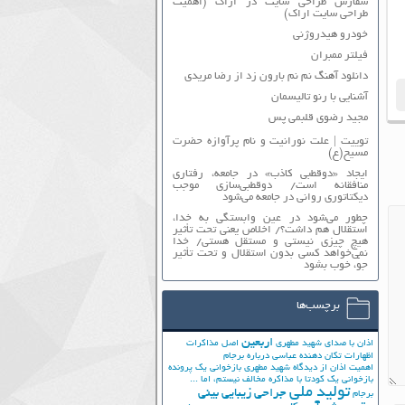
سفارش طراحی سایت در اراک (اهمیت
طراحی سایت اراک)
خودرو هیدروژنی
فیلتر ممبران
دانلود آهنگ نم نم بارون زد از رضا مریدی
آشنایی با رنو تالیسمان
مجید رضوی قلبمی پس
توییت | علت نورانیت و نام پرآوازه حضرت
مسیح(ع)
ایجاد «دوقطبی کاذب» در جامعه، رفتاری
منافقانه است/ دوقطبی‌سازی موجب
دیکتاتوری روانی در جامعه می‌شود
چطور می‌شود در عین وابستگی به خدا،
استقلال هم داشت؟/ اخلاص یعنی تحت تأثیر
هیچ چیزی نیستی و مستقل هستی/ خدا
نمی‌خواهد کسی بدون استقلال و تحت تأثیر
جوّ، خوب بشود
برچسب‌ها
اربعین
اذان با صدای شهید مطهری
اصل مذاکرات
اظهارات تکان دهنده عباسی درباره برجام
اهمیت اذان از دیدگاه شهید مطهری
بازخوانی یک پرونده
بازخوانی یک کودتا
با مذاکره مخالف نیستم، اما ...
تولید ملی
جراحی زیبایی بینی
برجام