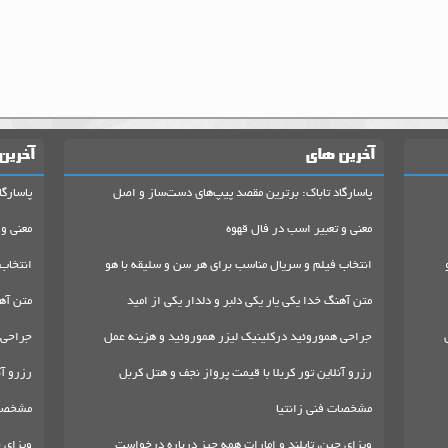
آخرین های
آخرین
پاسارگاد تاباک: برترین مقصد پیپ‌های دست‌ساز و اصل
پاسارگا
معنی و تعبیر اسب در فال قهوه
معنی و 
انتخاب فیلم و سریال مناسب برای هر سن و سلیقه با هو
انتخاب
متن آهنگ خدا یکی یار یکی دلبر و دلدار یکی از امید
متن آهن
جراحی هموروئید درکلینیک لیزر هموروئید و هزینه عمل
جراحی 
رزرو آنلاین تور کربلا با قیمت پرواز نجف و هتل کربل
رزرو آن
مشخصات فنی زانتیا
مشخصات
ویزای چین، تایلند و امارات همه چیز درباره درخواست
ویزای چ