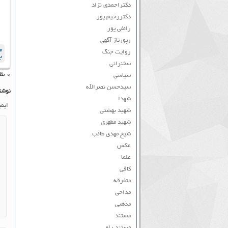
دکتراحمدی نژاد
دکتررحیم پور
رائفی پور
رپورتاژ آگهی
م
روایت جنگ
ب
سخنرانی
۰ نظر به ثبت رسیده است
سیاسی
سیدحسن نصرالله
نوشت
شهدا
ایم
شهید بهشتی
شهید مطهری
شیخ مهدی طائب
عکس
علما
کافی
متفرقه
مداحی
مذهبی
مستند
مستند راه