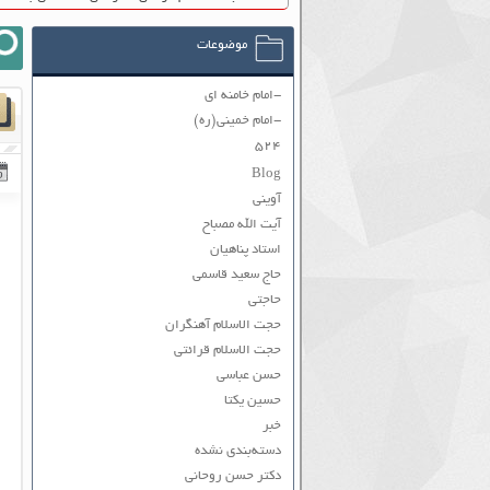
موضوعات
-امام خامنه ای
-امام خمینی(ره)
۵۲۴
Blog
آوینی
آیت الله مصباح
استاد پناهیان
حاج سعید قاسمی
حاجتی
حجت الاسلام آهنگران
حجت الاسلام قرائتی
حسن عباسی
حسین یکتا
خبر
دسته‌بندی نشده
دکتر حسن روحانی