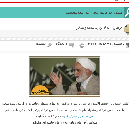
قرائتی- نه گفتن به سلطه و متکبر
دوشنبه ، 30 جولای 2012
۰ دیدگاه
نوشته:
کلیپی شنیدنی ازحجت الاسلام قرائتی در مورد نه گفتن به نظام سلطه وخاطره ای ازدیدارشاه ملعون
باآیت الله بروجردی وپیشنهادامام خمینی(ره)به آیت الله بروجردی ورفتار ایشان درمقابل متکبر
دریافت فایل صوتی
mp3
حجم:۱،۸۶۴مگابایت
سلامتی آقا امام زمان(عج) و امام خامنه ای صلوات