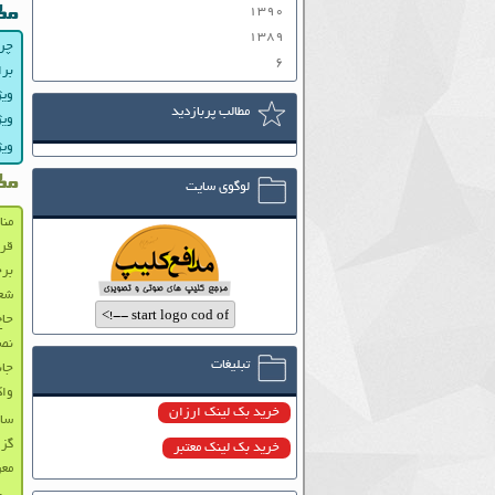
۱۳۹۰
مط
۱۳۸۹
چرا
۶
برا
ویژ
مطالب پربازدید
ویژ
ویژ
مط
لوگوی سایت
منا
قرا
برج
شعر
حاج
نصب
تبلیغات
جان
واک
خرید بک لینک ارزان
سال۸۴،سال پرکار 
گزا
خرید بک لینک معتبر
معرفی ۵ سایت ب