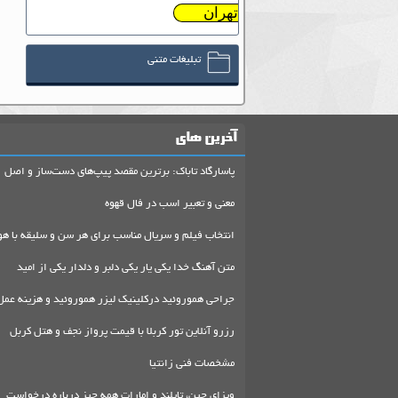
تهران
تبلیغات متنی
آخرین های
پاسارگاد تاباک: برترین مقصد پیپ‌های دست‌ساز و اصل
معنی و تعبیر اسب در فال قهوه
انتخاب فیلم و سریال مناسب برای هر سن و سلیقه با هو
متن آهنگ خدا یکی یار یکی دلبر و دلدار یکی از امید
جراحی هموروئید درکلینیک لیزر هموروئید و هزینه عمل
رزرو آنلاین تور کربلا با قیمت پرواز نجف و هتل کربل
مشخصات فنی زانتیا
ویزای چین، تایلند و امارات همه چیز درباره درخواست