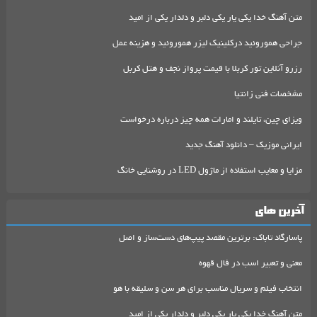
متن آهنگ خدا یکی یار یکی دلبر و دلدار یکی از امید
جراحی هموروئید درکلینیک لیزر هموروئید و هزینه عمل
رزرو آنلاین تور کربلا با قیمت پرواز نجف و هتل کربل
مشخصات فنی زانتیا
ویزای چین، تایلند و امارات همه چیز درباره درخواست
ایرانی موزیک – دانلود آهنگ جدید
مزایا و معایب استفاده از ماژول LED در روشنایی خانگ
آخرین های
پاسارگاد تاباک: برترین مقصد پیپ‌های دست‌ساز و اصل
معنی و تعبیر اسب در فال قهوه
انتخاب فیلم و سریال مناسب برای هر سن و سلیقه با هو
متن آهنگ خدا یکی یار یکی دلبر و دلدار یکی از امید