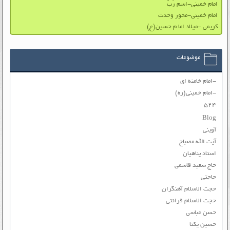
امام خمینی-اسم رَبّ
امام خمینی-محور وحدت
کریمی -میلاد اما م حسین(ع)
موضوعات
-امام خامنه ای
-امام خمینی(ره)
۵۲۴
Blog
آوینی
آیت الله مصباح
استاد پناهیان
حاج سعید قاسمی
حاجتی
حجت الاسلام آهنگران
حجت الاسلام قرائتی
حسن عباسی
حسین یکتا