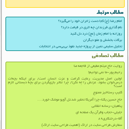
مطالب مرتبط
امام رضا (ع) کجا دست زائران خود را می‌گیرد؟
نام گذاری فرزندان چه اثری در قیامت دارد؟
روزانه با امام زمان (عج) درد دل کنید
برکات بخشش و عفو دیگران
تحلیل سلیمی نمین از پروژه جدید نفوذ بی‌بی‌سی در انتخابات
مطالب تصادفی
روایت حاج میثم مطیعی از فاجعه منا
رحیم پور-ما نمی توانیم!
اولین اصل مدیریت، رعایت کرامت و عزت انسان است/ برای اینکه بچه‌ات
درس‌خوان بشود، عزتش را لِه نکن!/ چرا تئاتر بازی‌کردن برای بچۀ‌ دبستانی لازم
است؟
کلیپ رستاخیز ممنوع
حاج حسین یکتا-چرا آمریکا تحقیر شد،تل آویو موشک خورد….
پناهیان-رسانه انقلابی
جلیلی-حجاب وقرآن یک صفحه ای
آقا-درختکاری۸۹
سفارش طراحی سایت در اراک (اهمیت طراحی سایت اراک)