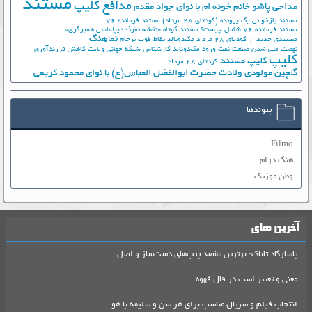
مستند
مدافع کلیپ
مداحی پاشو خانم خونه ام با نوای جواد مقدم
مستند بازخوانی یک پرونده (کودتای 28 مرداد)
مستند فرمانده 76
مستند فرمانده 76 شامل چیست؟
مستند کوتاه «نقشه نفوذ؛ دیپلماسی همبرگری»
نماهنگ
مستندی جدید از کودتای 28 مرداد
مک‌دونالد
نقاط قوت برجام
نهضت ملي شدن صنعت نفت
ورود مک‌دونالد
کارشناس شبکه جهانی ولایت
کاهش فرزندآوری
کلیپ
کلیپ مستند
کودتای 28 مرداد
گلچین مولودی ولادت حضرت ابوالفضل العباس(ع) با نوای محمود کریمی
پیوندها
Filmo
هنگ درام
وطن موزیک
آخرین های
پاسارگاد تاباک: برترین مقصد پیپ‌های دست‌ساز و اصل
معنی و تعبیر اسب در فال قهوه
انتخاب فیلم و سریال مناسب برای هر سن و سلیقه با هو