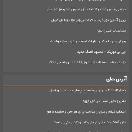
جراحی هموروئید درکلینیک لیزر هموروئید و هزینه عمل
رزرو آنلاین تور کربلا با قیمت پرواز نجف و هتل کربل
مشخصات فنی زانتیا
ویزای چین، تایلند و امارات همه چیز درباره درخواست
ایرانی موزیک – دانلود آهنگ جدید
مزایا و معایب استفاده از ماژول LED در روشنایی خانگ
آخرین های
پاسارگاد تاباک: برترین مقصد پیپ‌های دست‌ساز و اصل
معنی و تعبیر اسب در فال قهوه
انتخاب فیلم و سریال مناسب برای هر سن و سلیقه با هو
متن آهنگ خدا یکی یار یکی دلبر و دلدار یکی از امید