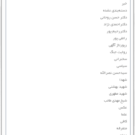
خبر
دسته‌بندی نشده
دکتر حسن روحانی
دکتراحمدی نژاد
دکتررحیم پور
رائفی پور
رپورتاژ آگهی
روایت جنگ
سخنرانی
سیاسی
سیدحسن نصرالله
شهدا
شهید بهشتی
شهید مطهری
شیخ مهدی طائب
عکس
علما
کافی
متفرقه