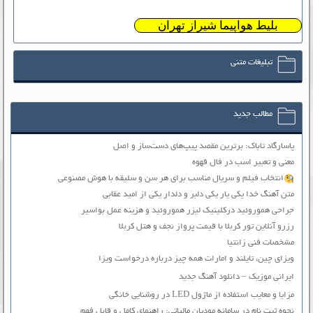
بلیط هواپیما شیراز تهران
تبلیغات متنی
مطالب جدید
پاسارگاد تاباک: برترین مقصد پیپ‌های دست‌ساز و اصل
معنی و تعبیر اسب در فال قهوه
انتخاب فیلم و سریال مناسب برای هر سن و سلیقه با هوش مصنوعی
متن آهنگ خدا یکی یار یکی دلبر و دلدار یکی از امید عقابی
جراحی هموروئید درکلینیک لیزر هموروئید و هزینه عمل بواسیر
رزرو آنلاین تور کربلا با قیمت پرواز نجف و هتل کربلا
مشخصات فنی زانتیا
ویزای چین، تایلند و امارات همه چیز درباره درخواست ویزا
ایرانی موزیک – دانلود آهنگ جدید
مزایا و معایب استفاده از ماژول LED در روشنایی خانگی
نحوه ثبت نام در سامانه مودیان مالیاتی: راهنمای کامل و قابل فهم