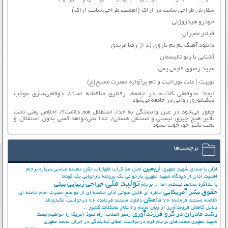
سفارش طراحی سایت در اراک (اهمیت طراحی سایت اراک)
خودرو هیدروژنی
فیلتر ممبران
دانلود آهنگ نم نم بارون زد از رضا مریدی
آشنایی با رنو تالیسمان
مجید رضوی قلبمی پس
توییت | علت نورانیت و نام پرآوازه حضرت مسیح(ع)
ایجاد «دوقطبی کاذب» در جامعه، رفتاری منافقانه است/ دوقطبی‌سازی موجب
دیکتاتوری روانی در جامعه می‌شود
چطور می‌شود در عین وابستگی به خدا، استقلال هم داشت؟/ اخلاص یعنی تحت
تأثیر هیچ چیزی نیستی و مستقل هستی/ خدا نمی‌خواهد کسی بدون استقلال و
تحت تأثیر جوّ، خوب بشود
برچسب‌ها
اربعین
اذان با صدای شهید مطهری
اصل مذاکرات
اظهارات تکان دهنده عباسی درباره برجام
اهمیت اذان از دیدگاه شهید مطهری
بازخوانی یک پرونده
بازخوانی یک کودتا
تولید ملی
جراحی زیبایی بینی
با مذاکره مخالف نیستم، اما ...
برجام
حقوق بشر آمریکایی
خاطره ای فایل صوتی اذان
خلاصه ای از مواضع حضرت امام خامنه ای
داعش
خلاصه مستند فرمانده 76
دانلود مستند فرمانده 76
درخواست مک‌دونالد
دلایل کاهش فرزندآوری از زبان مردم
راه علاج مشکلات کشور ...
رشد مادران در گرو فرزندآوری
رهبر انقلاب: راه نفوذ آمریکا را خواهیم بست
شهید مطهری
ضعف های برجام
فرم درخواست اعطای نمایندگی در ایران
محمد مطهری