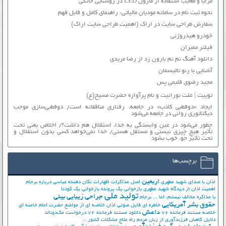
مزایا و معایب استفاده از ماژول LED در روشنایی خانگی
نحوه ثبت نام در سامانه مودیان مالیاتی: راهنمای کامل و قابل فهم
سفارش طراحی سایت در اراک (اهمیت طراحی سایت اراک)
خودرو هیدروژنی
فیلتر ممبران
دانلود آهنگ نم نم بارون زد از رضا مریدی
آشنایی با رنو تالیسمان
مجید رضوی قلبمی پس
توییت | علت نورانیت و نام پرآوازه حضرت مسیح(ع)
ایجاد «دوقطبی کاذب» در جامعه، رفتاری منافقانه است/ دوقطبی‌سازی موجب
دیکتاتوری روانی در جامعه می‌شود
چطور می‌شود در عین وابستگی به خدا، استقلال هم داشت؟/ اخلاص یعنی تحت
تأثیر هیچ چیزی نیستی و مستقل هستی/ خدا نمی‌خواهد کسی بدون استقلال و
تحت تأثیر جوّ، خوب بشود
برچسب‌ها
اربعین
اذان با صدای شهید مطهری
اصل مذاکرات
اظهارات تکان دهنده عباسی درباره برجام
اهمیت اذان از دیدگاه شهید مطهری
بازخوانی یک پرونده
بازخوانی یک کودتا
تولید ملی
جراحی زیبایی بینی
با مذاکره مخالف نیستم، اما ...
برجام
حقوق بشر آمریکایی
خاطره ای فایل صوتی اذان
خلاصه ای از مواضع حضرت امام خامنه ای
داعش
خلاصه مستند فرمانده 76
دانلود مستند فرمانده 76
درخواست مک‌دونالد
دلایل کاهش فرزندآوری از زبان مردم
راه علاج مشکلات کشور ...