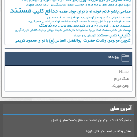
رشد مادران در گرو فرزندآوری
رهبر انقلاب: راه نفوذ آمریکا را خواهیم بست
شهید مطهری
ضعف های برجام
فرم درخواست اعطای نمایندگی در ایران
محمد مطهری
مستند
مدافع کلیپ
مداحی پاشو خانم خونه ام با نوای جواد مقدم
مستند بازخوانی یک پرونده (کودتای 28 مرداد)
مستند فرمانده 76
مستند فرمانده 76 شامل چیست؟
مستند کوتاه «نقشه نفوذ؛ دیپلماسی همبرگری»
نماهنگ
مستندی جدید از کودتای 28 مرداد
مک‌دونالد
نقاط قوت برجام
نهضت ملي شدن صنعت نفت
ورود مک‌دونالد
کارشناس شبکه جهانی ولایت
کاهش فرزندآوری
کلیپ
کلیپ مستند
کودتای 28 مرداد
گلچین مولودی ولادت حضرت ابوالفضل العباس(ع) با نوای محمود کریمی
پیوندها
Filmo
هنگ درام
وطن موزیک
آخرین های
پاسارگاد تاباک: برترین مقصد پیپ‌های دست‌ساز و اصل
معنی و تعبیر اسب در فال قهوه