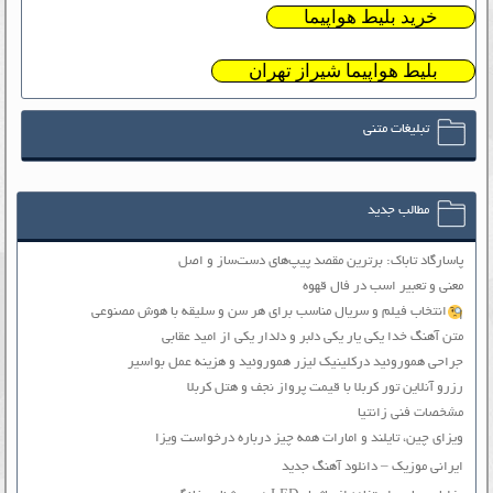
خرید بلیط هواپیما
بلیط هواپیما شیراز تهران
تبلیغات متنی
مطالب جدید
پاسارگاد تاباک: برترین مقصد پیپ‌های دست‌ساز و اصل
معنی و تعبیر اسب در فال قهوه
انتخاب فیلم و سریال مناسب برای هر سن و سلیقه با هوش مصنوعی
متن آهنگ خدا یکی یار یکی دلبر و دلدار یکی از امید عقابی
جراحی هموروئید درکلینیک لیزر هموروئید و هزینه عمل بواسیر
رزرو آنلاین تور کربلا با قیمت پرواز نجف و هتل کربلا
مشخصات فنی زانتیا
ویزای چین، تایلند و امارات همه چیز درباره درخواست ویزا
ایرانی موزیک – دانلود آهنگ جدید