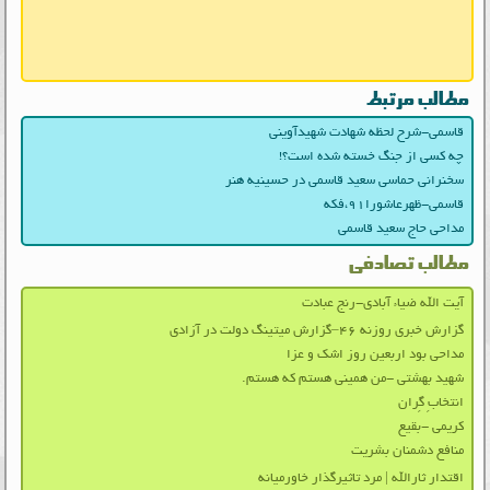
مطالب مرتبط
قاسمی-شرح لحظه شهادت شهیدآوینی
چه کسی از جنگ خسته شده است؟!
سخنرانی حماسی سعید قاسمی در حسینیه هنر
قاسمی-ظهرعاشورا۹۱،فکه
مداحی حاج سعید قاسمی
مطالب تصادفی
آیت الله ضیاء آبادی-رنج عبادت
گزارش خبری روزنه ۴۶–گزارش میتینگ دولت در آزادی
مداحی بود اربعین روز اشک و عزا
شهید بهشتی -من همینی هستم که هستم.
انتخابِ گِران
کریمی -بقیع
منافع دشمنان بشریت
اقتدار ثارالله | مرد تاثیرگذار خاورمیانه