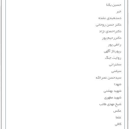
حسین یکتا
خبر
دسته‌بندی نشده
دکتر حسن روحانی
دکتراحمدی نژاد
دکتررحیم پور
رائفی پور
رپورتاژ آگهی
روایت جنگ
سخنرانی
سیاسی
سیدحسن نصرالله
شهدا
شهید بهشتی
شهید مطهری
شیخ مهدی طائب
عکس
علما
کافی