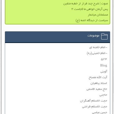
صوت | شرح چند فراز از خطبه متقین
پس آرمان خواهی ما کجاست ؟!
مسلمانان میانمار
سیاست از دیدگاه ائمه (ع)
موضوعات
-امام خامنه ای
-امام خمینی(ره)
۵۲۴
Blog
آوینی
آیت الله مصباح
استاد پناهیان
حاج سعید قاسمی
حاجتی
حجت الاسلام آهنگران
حجت الاسلام قرائتی
حسن عباسی