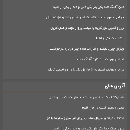
متن آهنگ خدا یکی یار یکی دلبر و دلدار یکی از امید
جراحی هموروئید درکلینیک لیزر هموروئید و هزینه عمل
رزرو آنلاین تور کربلا با قیمت پرواز نجف و هتل کربل
مشخصات فنی زانتیا
ویزای چین، تایلند و امارات همه چیز درباره درخواست
ایرانی موزیک – دانلود آهنگ جدید
مزایا و معایب استفاده از ماژول LED در روشنایی خانگ
آخرین های
پاسارگاد تاباک: برترین مقصد پیپ‌های دست‌ساز و اصل
معنی و تعبیر اسب در فال قهوه
انتخاب فیلم و سریال مناسب برای هر سن و سلیقه با هو
متن آهنگ خدا یکی یار یکی دلبر و دلدار یکی از امید