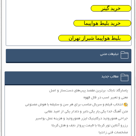
خرید گینر
خرید بلیط هواپیما
بلیط هواپیما شیراز تهران
تبلیغات متنی
مطالب جدید
پاسارگاد تاباک: برترین مقصد پیپ‌های دست‌ساز و اصل
معنی و تعبیر اسب در فال قهوه
انتخاب فیلم و سریال مناسب برای هر سن و سلیقه با هوش مصنوعی
متن آهنگ خدا یکی یار یکی دلبر و دلدار یکی از امید عقابی
جراحی هموروئید درکلینیک لیزر هموروئید و هزینه عمل بواسیر
رزرو آنلاین تور کربلا با قیمت پرواز نجف و هتل کربلا
مشخصات فنی زانتیا