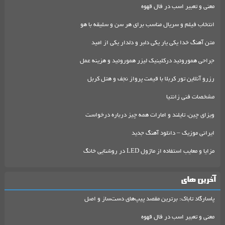
معنی و تعبیر اسب در فال قهوه
انتخاب فیلم و سریال مناسب برای هر سن و سلیقه با هو
متن آهنگ خدا یکی یار یکی دلبر و دلدار یکی از امید
جراحی هموروئید درکلینیک لیزر هموروئید و هزینه عمل
رزرو آنلاین تور کربلا با قیمت پرواز نجف و هتل کربل
مشخصات فنی زانتیا
ویزای چین، تایلند و امارات همه چیز درباره درخواست
ایرانی موزیک – دانلود آهنگ جدید
مزایا و معایب استفاده از ماژول LED در روشنایی خانگ
آخرین های
پاسارگاد تاباک: برترین مقصد پیپ‌های دست‌ساز و اصل
معنی و تعبیر اسب در فال قهوه