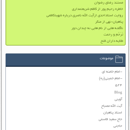
مستند رضای رضوان
خاطره رحیم پور از کاظم شریعتمداری
روایت استاداحدی ازآیت الله ناصری درباره شهیدکاظمی
پناهیان-نهی از منکر
ناگفته هایی از نام هایی نه چندان دور
تَرَحّم و رحمت
طلایه داران فتح
موضوعات
-امام خامنه ای
-امام خمینی(ره)
۵۲۴
Blog
آوینی
آیت الله مصباح
استاد پناهیان
حاج سعید قاسمی
حاجتی