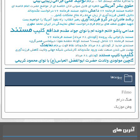
تولید ملی
جراحی زیبایی بینی
با مذاکره مخالف نیستم، اما ...
برجام
حقوق بشر آمریکایی
خاطره ای فایل صوتی اذان
خلاصه ای از مواضع حضرت امام خامنه ای
داعش
خلاصه مستند فرمانده 76
دانلود مستند فرمانده 76
درخواست مک‌دونالد
دلایل کاهش فرزندآوری از زبان مردم
راه علاج مشکلات کشور ...
رشد مادران در گرو فرزندآوری
رهبر انقلاب: راه نفوذ آمریکا را خواهیم بست
شهید مطهری
ضعف های برجام
فرم درخواست اعطای نمایندگی در ایران
محمد مطهری
مستند
مدافع کلیپ
مداحی پاشو خانم خونه ام با نوای جواد مقدم
مستند بازخوانی یک پرونده (کودتای 28 مرداد)
مستند فرمانده 76
مستند فرمانده 76 شامل چیست؟
مستند کوتاه «نقشه نفوذ؛ دیپلماسی همبرگری»
نماهنگ
مستندی جدید از کودتای 28 مرداد
مک‌دونالد
نقاط قوت برجام
نهضت ملي شدن صنعت نفت
ورود مک‌دونالد
کارشناس شبکه جهانی ولایت
کاهش فرزندآوری
کلیپ
کلیپ مستند
کودتای 28 مرداد
گلچین مولودی ولادت حضرت ابوالفضل العباس(ع) با نوای محمود کریمی
پیوندها
Filmo
هنگ درام
وطن موزیک
آخرین های