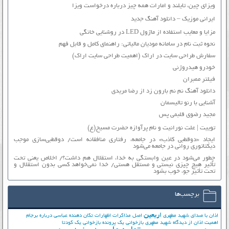
ویزای چین، تایلند و امارات همه چیز درباره درخواست ویزا
ایرانی موزیک – دانلود آهنگ جدید
مزایا و معایب استفاده از ماژول LED در روشنایی خانگی
نحوه ثبت نام در سامانه مودیان مالیاتی: راهنمای کامل و قابل فهم
سفارش طراحی سایت در اراک (اهمیت طراحی سایت اراک)
خودرو هیدروژنی
فیلتر ممبران
دانلود آهنگ نم نم بارون زد از رضا مریدی
آشنایی با رنو تالیسمان
مجید رضوی قلبمی پس
توییت | علت نورانیت و نام پرآوازه حضرت مسیح(ع)
ایجاد «دوقطبی کاذب» در جامعه، رفتاری منافقانه است/ دوقطبی‌سازی موجب
دیکتاتوری روانی در جامعه می‌شود
چطور می‌شود در عین وابستگی به خدا، استقلال هم داشت؟/ اخلاص یعنی تحت
تأثیر هیچ چیزی نیستی و مستقل هستی/ خدا نمی‌خواهد کسی بدون استقلال و
تحت تأثیر جوّ، خوب بشود
برچسب‌ها
اربعین
اذان با صدای شهید مطهری
اصل مذاکرات
اظهارات تکان دهنده عباسی درباره برجام
اهمیت اذان از دیدگاه شهید مطهری
بازخوانی یک پرونده
بازخوانی یک کودتا