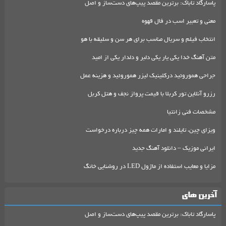
پاسارگاد تاباک: برترین مقصد پیپ‌های دست‌ساز و اصل
معنی و تعبیر اسب در فال قهوه
انتخاب فیلم و سریال مناسب برای هر سن و سلیقه با هو
متن آهنگ خدا یکی یار یکی دلبر و دلدار یکی از امید
جراحی هموروئید درکلینیک لیزر هموروئید و هزینه عمل
رزرو آنلاین تور کربلا با قیمت پرواز نجف و هتل کربل
مشخصات فنی زانتیا
ویزای چین، تایلند و امارات همه چیز درباره درخواست
ایرانی موزیک – دانلود آهنگ جدید
مزایا و معایب استفاده از ماژول LED در روشنایی خانگ
آخرین های
پاسارگاد تاباک: برترین مقصد پیپ‌های دست‌ساز و اصل