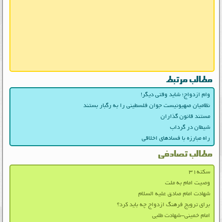
مطالب مرتبط
وام ازدواج؛ شاید وقتی دیگر!
نظامیان صهیونیست جوان فلسطینی را به رگبار بستند
مستند قانون گذاران
شیطان در گرداب
راه مبارزه با فسادهای اخلاقی
مطالب تصادفی
سکته۳۱
وصیت امام به ملت
شهادت امام صادق علیه السلام
برای ترویج فرهنگ ازدواج چه باید کرد؟
امام خمینی-شهادت طلبی