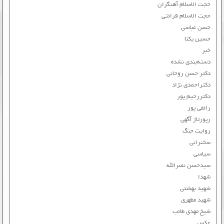
حجت الاسلام آهنگران
حجت الاسلام قرائتی
حسن عباسی
حسین یکتا
خبر
دسته‌بندی نشده
دکتر حسن روحانی
دکتراحمدی نژاد
دکتررحیم پور
رائفی پور
رپورتاژ آگهی
روایت جنگ
سخنرانی
سیاسی
سیدحسن نصرالله
شهدا
شهید بهشتی
شهید مطهری
شیخ مهدی طائب
عکس