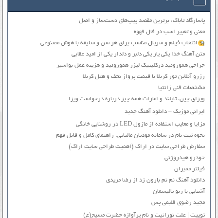
پاسارگاد تاباک: برترین مقصد پیپ‌های دست‌ساز و اصل
معنی و تعبیر اسب در فال قهوه
انتخاب فیلم و سریال مناسب برای هر سن و سلیقه با هوش مصنوعی
متن آهنگ خدا یکی یار یکی دلبر و دلدار یکی از امید عقابی
جراحی هموروئید درکلینیک لیزر هموروئید و هزینه عمل بواسیر
رزرو آنلاین تور کربلا با قیمت پرواز نجف و هتل کربلا
مشخصات فنی زانتیا
ویزای چین، تایلند و امارات همه چیز درباره درخواست ویزا
ایرانی موزیک – دانلود آهنگ جدید
مزایا و معایب استفاده از ماژول LED در روشنایی خانگی
نحوه ثبت نام در سامانه مودیان مالیاتی: راهنمای کامل و قابل فهم
سفارش طراحی سایت در اراک (اهمیت طراحی سایت اراک)
خودرو هیدروژنی
فیلتر ممبران
دانلود آهنگ نم نم بارون زد از رضا مریدی
آشنایی با رنو تالیسمان
مجید رضوی قلبمی پس
توییت | علت نورانیت و نام پرآوازه حضرت مسیح(ع)