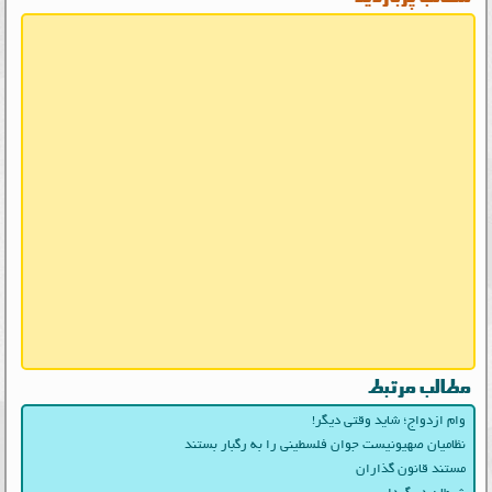
مطالب مرتبط
وام ازدواج؛ شاید وقتی دیگر!
نظامیان صهیونیست جوان فلسطینی را به رگبار بستند
مستند قانون گذاران