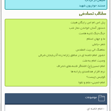
شیطان در گرداب
مستند حواریون شهید
مطالب تصادفی
پنل اس ام اس رایگان هیئت
دستور آسان خواندن نماز شب
جنگ،جنگ ثانیه هاست
ما و جهان اسلام
شعر-یاعلی
نماهنگ الی بیت المقدس
حضور امام خامنه ای در مناطق زلزله زده آذربایجان شرقی
وصیت امام به ملت
امام حسین(ع):افشاگر فتنه،نفاق،انحراف
نرم افزار هدفمندی یارانه ها
کولیس چیست؟
امام خمینی-علم و تقوا
موضوعات
-امام خامنه ای