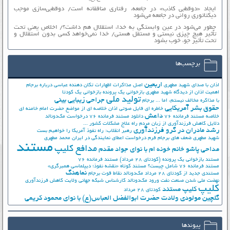
ایجاد «دوقطبی کاذب» در جامعه، رفتاری منافقانه است/ دوقطبی‌سازی موجب
دیکتاتوری روانی در جامعه می‌شود
چطور می‌شود در عین وابستگی به خدا، استقلال هم داشت؟/ اخلاص یعنی تحت
تأثیر هیچ چیزی نیستی و مستقل هستی/ خدا نمی‌خواهد کسی بدون استقلال و
تحت تأثیر جوّ، خوب بشود
برچسب‌ها
اربعین
اذان با صدای شهید مطهری
اصل مذاکرات
اظهارات تکان دهنده عباسی درباره برجام
اهمیت اذان از دیدگاه شهید مطهری
بازخوانی یک پرونده
بازخوانی یک کودتا
تولید ملی
جراحی زیبایی بینی
با مذاکره مخالف نیستم، اما ...
برجام
حقوق بشر آمریکایی
خاطره ای فایل صوتی اذان
خلاصه ای از مواضع حضرت امام خامنه ای
داعش
خلاصه مستند فرمانده 76
دانلود مستند فرمانده 76
درخواست مک‌دونالد
دلایل کاهش فرزندآوری از زبان مردم
راه علاج مشکلات کشور ...
رشد مادران در گرو فرزندآوری
رهبر انقلاب: راه نفوذ آمریکا را خواهیم بست
شهید مطهری
ضعف های برجام
فرم درخواست اعطای نمایندگی در ایران
محمد مطهری
مستند
مدافع کلیپ
مداحی پاشو خانم خونه ام با نوای جواد مقدم
مستند بازخوانی یک پرونده (کودتای 28 مرداد)
مستند فرمانده 76
مستند فرمانده 76 شامل چیست؟
مستند کوتاه «نقشه نفوذ؛ دیپلماسی همبرگری»
نماهنگ
مستندی جدید از کودتای 28 مرداد
مک‌دونالد
نقاط قوت برجام
نهضت ملي شدن صنعت نفت
ورود مک‌دونالد
کارشناس شبکه جهانی ولایت
کاهش فرزندآوری
کلیپ
کلیپ مستند
کودتای 28 مرداد
گلچین مولودی ولادت حضرت ابوالفضل العباس(ع) با نوای محمود کریمی
پیوندها