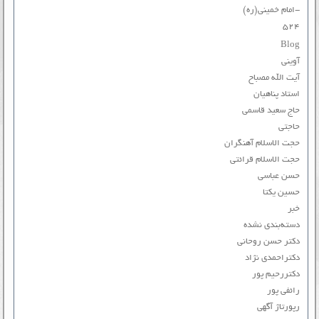
-امام خمینی(ره)
۵۲۴
Blog
آوینی
آیت الله مصباح
استاد پناهیان
حاج سعید قاسمی
حاجتی
حجت الاسلام آهنگران
حجت الاسلام قرائتی
حسن عباسی
حسین یکتا
خبر
دسته‌بندی نشده
دکتر حسن روحانی
دکتراحمدی نژاد
دکتررحیم پور
رائفی پور
رپورتاژ آگهی