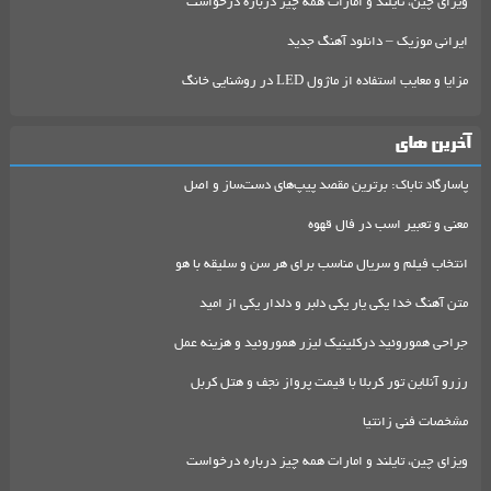
ویزای چین، تایلند و امارات همه چیز درباره درخواست
ایرانی موزیک – دانلود آهنگ جدید
مزایا و معایب استفاده از ماژول LED در روشنایی خانگ
آخرین های
پاسارگاد تاباک: برترین مقصد پیپ‌های دست‌ساز و اصل
معنی و تعبیر اسب در فال قهوه
انتخاب فیلم و سریال مناسب برای هر سن و سلیقه با هو
متن آهنگ خدا یکی یار یکی دلبر و دلدار یکی از امید
جراحی هموروئید درکلینیک لیزر هموروئید و هزینه عمل
رزرو آنلاین تور کربلا با قیمت پرواز نجف و هتل کربل
مشخصات فنی زانتیا
ویزای چین، تایلند و امارات همه چیز درباره درخواست