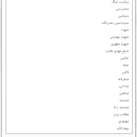
روایت جنگ
سخنرانی
سیاسی
سیدحسن نصرالله
شهدا
شهید بهشتی
شهید مطهری
شیخ مهدی طائب
عکس
علما
کافی
متفرقه
مداحی
مذهبی
مستند
مستند راه
مطالب برتر
مولودی
یوم الله