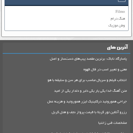
Filmo
هنگ درام
وطن موزیک
آخرین های
پاسارگاد تاباک: برترین مقصد پیپ‌های دست‌ساز و اصل
معنی و تعبیر اسب در فال قهوه
انتخاب فیلم و سریال مناسب برای هر سن و سلیقه با هو
متن آهنگ خدا یکی یار یکی دلبر و دلدار یکی از امید
جراحی هموروئید درکلینیک لیزر هموروئید و هزینه عمل
رزرو آنلاین تور کربلا با قیمت پرواز نجف و هتل کربل
مشخصات فنی زانتیا