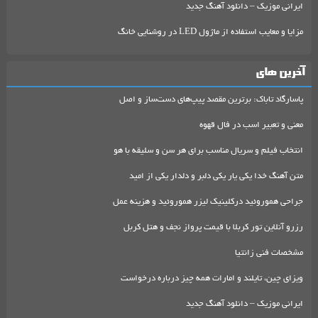
ایرانی موزیک – دانلود آهنگ جدید
مزایا و معایب استفاده از ماژول LED در روشنایی خانگ
آخرین های
پاسارگاد تاباک: برترین مقصد پیپ‌های دست‌ساز و اصل
معنی و تعبیر اسب در فال قهوه
انتخاب فیلم و سریال مناسب برای هر سن و سلیقه با هو
متن آهنگ خدا یکی یار یکی دلبر و دلدار یکی از امید
جراحی هموروئید درکلینیک لیزر هموروئید و هزینه عمل
رزرو آنلاین تور کربلا با قیمت پرواز نجف و هتل کربل
مشخصات فنی زانتیا
ویزای چین، تایلند و امارات همه چیز درباره درخواست
ایرانی موزیک – دانلود آهنگ جدید