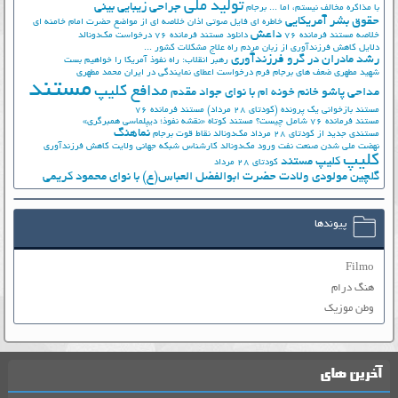
تولید ملی
جراحی زیبایی بینی
با مذاکره مخالف نیستم، اما ...
برجام
حقوق بشر آمریکایی
خاطره ای فایل صوتی اذان
خلاصه ای از مواضع حضرت امام خامنه ای
داعش
خلاصه مستند فرمانده 76
دانلود مستند فرمانده 76
درخواست مک‌دونالد
دلایل کاهش فرزندآوری از زبان مردم
راه علاج مشکلات کشور ...
رشد مادران در گرو فرزندآوری
رهبر انقلاب: راه نفوذ آمریکا را خواهیم بست
شهید مطهری
ضعف های برجام
فرم درخواست اعطای نمایندگی در ایران
محمد مطهری
مستند
مدافع کلیپ
مداحی پاشو خانم خونه ام با نوای جواد مقدم
مستند بازخوانی یک پرونده (کودتای 28 مرداد)
مستند فرمانده 76
مستند فرمانده 76 شامل چیست؟
مستند کوتاه «نقشه نفوذ؛ دیپلماسی همبرگری»
نماهنگ
مستندی جدید از کودتای 28 مرداد
مک‌دونالد
نقاط قوت برجام
نهضت ملي شدن صنعت نفت
ورود مک‌دونالد
کارشناس شبکه جهانی ولایت
کاهش فرزندآوری
کلیپ
کلیپ مستند
کودتای 28 مرداد
گلچین مولودی ولادت حضرت ابوالفضل العباس(ع) با نوای محمود کریمی
پیوندها
Filmo
هنگ درام
وطن موزیک
آخرین های