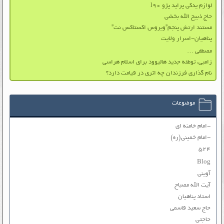
لوازم یدکی پراید پژو l90
حاج ذبیح الله بخشی
مستند ارتش پنجم”ویروس اکستاکس نت”
پناهیان-اسرار ولایت
مصطفی …
زامبی، توطئه جدید هالیوود برای اسلام هراسی
نام گذاری فرزندان چه اثری در قیامت دارد؟
موضوعات
-امام خامنه ای
-امام خمینی(ره)
۵۲۴
Blog
آوینی
آیت الله مصباح
استاد پناهیان
حاج سعید قاسمی
حاجتی