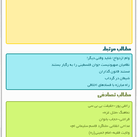
مطالب مرتبط
وام ازدواج؛ شاید وقتی دیگر!
نظامیان صهیونیست جوان فلسطینی را به رگبار بستند
مستند قانون گذاران
شیطان در گرداب
راه مبارزه با فسادهای اخلاقی
مطالب تصادفی
رائفی پور-حقیقت بی بی سی
نماهنگ «مثل غزه»
قرائتی-حجاب بانوان
مداحی انقلابی «شاگرد قاسم سلیمانی ام»
ولایت فقیه-امام خمینی(ره)