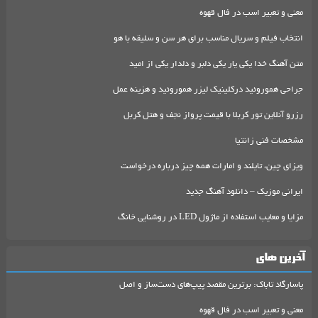
معنی و تعبیر اسب در فال قهوه
انتخاب فیلم و سریال مناسب برای هر سن و سلیقه با هو
متن آهنگ خدا یکی یار یکی دلبر و دلدار یکی از امید
جراحی هموروئید درکلینیک لیزر هموروئید و هزینه عمل
رزرو آنلاین تور کربلا با قیمت پرواز نجف و هتل کربل
مشخصات فنی زانتیا
ویزای چین، تایلند و امارات همه چیز درباره درخواست
ایرانی موزیک – دانلود آهنگ جدید
مزایا و معایب استفاده از ماژول LED در روشنایی خانگ
آخرین های
پاسارگاد تاباک: برترین مقصد پیپ‌های دست‌ساز و اصل
معنی و تعبیر اسب در فال قهوه