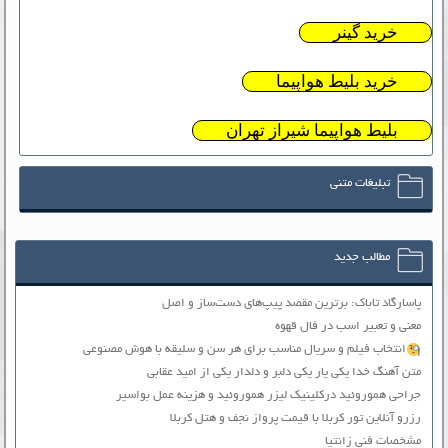
خرید گینر
خرید بلیط هواپیما
بلیط هواپیما شیراز تهران
تبلیغات متنی
مطالب جدید
پاسارگاد تاباک: برترین مقصد پیپ‌های دست‌ساز و اصل
معنی و تعبیر اسب در فال قهوه
انتخاب فیلم و سریال مناسب برای هر سن و سلیقه با هوش مصنوعی
متن آهنگ خدا یکی یار یکی دلبر و دلدار یکی از امید عقابی
جراحی هموروئید درکلینیک لیزر هموروئید و هزینه عمل بواسیر
رزرو آنلاین تور کربلا با قیمت پرواز نجف و هتل کربلا
مشخصات فنی زانتیا