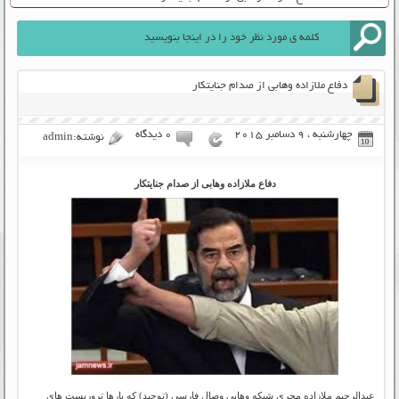
دفاع ملازاده وهابی از صدام جنایتکار
چهارشنبه ، 9 دسامبر 2015
۰ دیدگاه
نوشته:admin
دفاع ملازاده وهابی از صدام جنایتکار
عبدالرحیم ملازاده مجری شبکه وهابی وصال فارسی (توحید) که بارها تروریست های