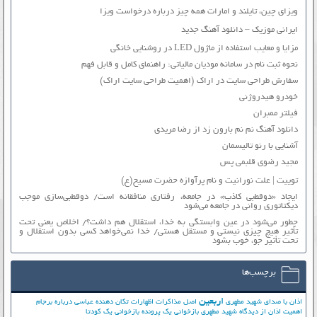
ویزای چین، تایلند و امارات همه چیز درباره درخواست ویزا
ایرانی موزیک – دانلود آهنگ جدید
مزایا و معایب استفاده از ماژول LED در روشنایی خانگی
نحوه ثبت نام در سامانه مودیان مالیاتی: راهنمای کامل و قابل فهم
سفارش طراحی سایت در اراک (اهمیت طراحی سایت اراک)
خودرو هیدروژنی
فیلتر ممبران
دانلود آهنگ نم نم بارون زد از رضا مریدی
آشنایی با رنو تالیسمان
مجید رضوی قلبمی پس
توییت | علت نورانیت و نام پرآوازه حضرت مسیح(ع)
ایجاد «دوقطبی کاذب» در جامعه، رفتاری منافقانه است/ دوقطبی‌سازی موجب
دیکتاتوری روانی در جامعه می‌شود
چطور می‌شود در عین وابستگی به خدا، استقلال هم داشت؟/ اخلاص یعنی تحت
تأثیر هیچ چیزی نیستی و مستقل هستی/ خدا نمی‌خواهد کسی بدون استقلال و
تحت تأثیر جوّ، خوب بشود
برچسب‌ها
اربعین
اذان با صدای شهید مطهری
اصل مذاکرات
اظهارات تکان دهنده عباسی درباره برجام
اهمیت اذان از دیدگاه شهید مطهری
بازخوانی یک پرونده
بازخوانی یک کودتا