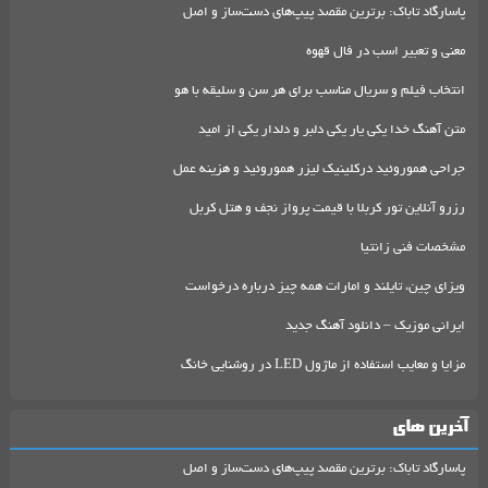
پاسارگاد تاباک: برترین مقصد پیپ‌های دست‌ساز و اصل
معنی و تعبیر اسب در فال قهوه
انتخاب فیلم و سریال مناسب برای هر سن و سلیقه با هو
متن آهنگ خدا یکی یار یکی دلبر و دلدار یکی از امید
جراحی هموروئید درکلینیک لیزر هموروئید و هزینه عمل
رزرو آنلاین تور کربلا با قیمت پرواز نجف و هتل کربل
مشخصات فنی زانتیا
ویزای چین، تایلند و امارات همه چیز درباره درخواست
ایرانی موزیک – دانلود آهنگ جدید
مزایا و معایب استفاده از ماژول LED در روشنایی خانگ
آخرین های
پاسارگاد تاباک: برترین مقصد پیپ‌های دست‌ساز و اصل