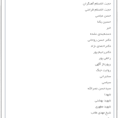
حجت الاسلام آهنگران
حجت الاسلام قرائتی
حسن عباسی
حسین یکتا
خبر
دسته‌بندی نشده
دکتر حسن روحانی
دکتراحمدی نژاد
دکتررحیم پور
رائفی پور
رپورتاژ آگهی
روایت جنگ
سخنرانی
سیاسی
سیدحسن نصرالله
شهدا
شهید بهشتی
شهید مطهری
شیخ مهدی طائب