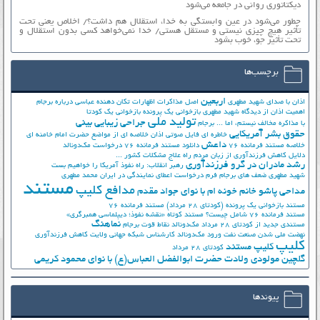
دیکتاتوری روانی در جامعه می‌شود
چطور می‌شود در عین وابستگی به خدا، استقلال هم داشت؟/ اخلاص یعنی تحت
تأثیر هیچ چیزی نیستی و مستقل هستی/ خدا نمی‌خواهد کسی بدون استقلال و
تحت تأثیر جوّ، خوب بشود
برچسب‌ها
اربعین
اذان با صدای شهید مطهری
اصل مذاکرات
اظهارات تکان دهنده عباسی درباره برجام
اهمیت اذان از دیدگاه شهید مطهری
بازخوانی یک پرونده
بازخوانی یک کودتا
تولید ملی
جراحی زیبایی بینی
با مذاکره مخالف نیستم، اما ...
برجام
حقوق بشر آمریکایی
خاطره ای فایل صوتی اذان
خلاصه ای از مواضع حضرت امام خامنه ای
داعش
خلاصه مستند فرمانده 76
دانلود مستند فرمانده 76
درخواست مک‌دونالد
دلایل کاهش فرزندآوری از زبان مردم
راه علاج مشکلات کشور ...
رشد مادران در گرو فرزندآوری
رهبر انقلاب: راه نفوذ آمریکا را خواهیم بست
شهید مطهری
ضعف های برجام
فرم درخواست اعطای نمایندگی در ایران
محمد مطهری
مستند
مدافع کلیپ
مداحی پاشو خانم خونه ام با نوای جواد مقدم
مستند بازخوانی یک پرونده (کودتای 28 مرداد)
مستند فرمانده 76
مستند فرمانده 76 شامل چیست؟
مستند کوتاه «نقشه نفوذ؛ دیپلماسی همبرگری»
نماهنگ
مستندی جدید از کودتای 28 مرداد
مک‌دونالد
نقاط قوت برجام
نهضت ملي شدن صنعت نفت
ورود مک‌دونالد
کارشناس شبکه جهانی ولایت
کاهش فرزندآوری
کلیپ
کلیپ مستند
کودتای 28 مرداد
گلچین مولودی ولادت حضرت ابوالفضل العباس(ع) با نوای محمود کریمی
پیوندها