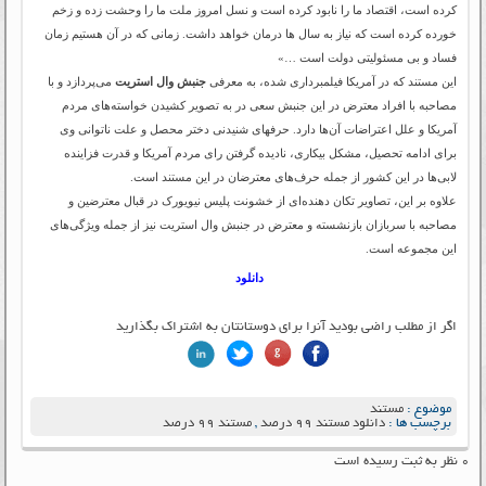
کرده است، اقتصاد ما را نابود کرده است و نسل امروز ملت ما را وحشت زده و زخم
خورده کرده است که نیاز به سال ها درمان خواهد داشت. زمانی که در آن هستیم زمان
فساد و بی مسئولیتی دولت است …»
این مستند که در آمریکا فیلمبرداری شده، به معرفی
جنبش وال استریت
می‌پردازد و با
مصاحبه با افراد معترض در این جنبش سعی در به تصویر کشیدن خواسته‌های مردم
آمریکا و علل اعتراضات آن‌ها دارد. حرفهای شنیدنی دختر محصل و علت ناتوانی وی
برای ادامه تحصیل، مشکل بیکاری، نادیده گرفتن رای مردم آمریکا و قدرت فزاینده
لابی‌ها در این کشور از جمله حرف‌های معترضان در این مستند است.
علاوه بر این، تصاویر تکان دهنده‌ای از خشونت پلیس نیویورک در قبال معترضین و
مصاحبه با سربازان بازنشسته و معترض در جنبش وال استریت نیز از جمله ویژگی‌های
این مجموعه است.
دانلود
اگر از مطلب راضی بودید آنرا برای دوستانتان به اشتراک بگذارید
موضوع :
مستند
برچسب ها :
دانلود مستند ۹۹ درصد
,
مستند ۹۹ درصد
۰ نظر به ثبت رسیده است