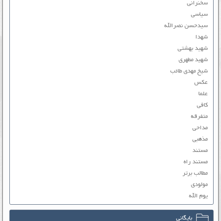
سخنرانی
سیاسی
سیدحسن نصرالله
شهدا
شهید بهشتی
شهید مطهری
شیخ مهدی طائب
عکس
علما
کافی
متفرقه
مداحی
مذهبی
مستند
مستند راه
مطالب برتر
مولودی
یوم الله
بایگانی