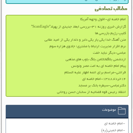
مطالب تصادفی
امام خامنه ای-افول وجهه آمریکا
گزارش خبری روزنه ۳۱-بررسی ابعاد جدیدی از پهپاد”ScanEagle”
کلیپ رژیم بازرسی‌ ها
متن آهنگ خدا یکی یار یکی دلبر و دلدار یکی از امید عقابی
نرم افزار مدیریت ارتباط با مشتری؛ جادوی هزاره سوم
عباسی-دیگر نباید خفت
ازدشمنی بلاگفاتاثامن بلاگ باوب های مذهبی
پیام امام خامنه ای به امت مصر وتونس
قرائتی-مراسم برای ائمه اطهار علیه السلام
۱۴خرداد۱۳۸۸-امام خامنه ای
دکترعباسی-سیطره بانک بر مسجد
انتقاد رئیس قوه قضائیه از سخنان حسن روحانی
موضوعات
-امام خامنه ای
-امام خمینی(ره)