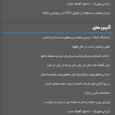
ایرانی موزیک – دانلود آهنگ جدید
مزایا و معایب استفاده از ماژول LED در روشنایی خانگ
آخرین های
پاسارگاد تاباک: برترین مقصد پیپ‌های دست‌ساز و اصل
معنی و تعبیر اسب در فال قهوه
انتخاب فیلم و سریال مناسب برای هر سن و سلیقه با هو
متن آهنگ خدا یکی یار یکی دلبر و دلدار یکی از امید
جراحی هموروئید درکلینیک لیزر هموروئید و هزینه عمل
رزرو آنلاین تور کربلا با قیمت پرواز نجف و هتل کربل
مشخصات فنی زانتیا
ویزای چین، تایلند و امارات همه چیز درباره درخواست
ایرانی موزیک – دانلود آهنگ جدید