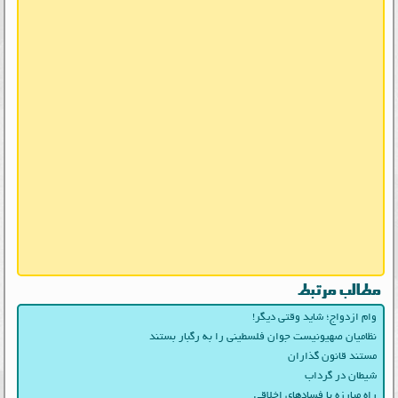
مطالب مرتبط
وام ازدواج؛ شاید وقتی دیگر!
نظامیان صهیونیست جوان فلسطینی را به رگبار بستند
مستند قانون گذاران
شیطان در گرداب
راه مبارزه با فسادهای اخلاقی