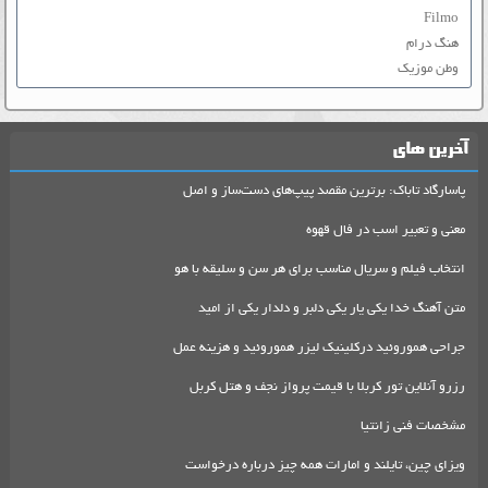
Filmo
هنگ درام
وطن موزیک
آخرین های
پاسارگاد تاباک: برترین مقصد پیپ‌های دست‌ساز و اصل
معنی و تعبیر اسب در فال قهوه
انتخاب فیلم و سریال مناسب برای هر سن و سلیقه با هو
متن آهنگ خدا یکی یار یکی دلبر و دلدار یکی از امید
جراحی هموروئید درکلینیک لیزر هموروئید و هزینه عمل
رزرو آنلاین تور کربلا با قیمت پرواز نجف و هتل کربل
مشخصات فنی زانتیا
ویزای چین، تایلند و امارات همه چیز درباره درخواست