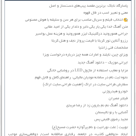
پاسارگاد تاباک: برترین مقصد پیپ‌های دست‌ساز و اصل
معنی و تعبیر اسب در فال قهوه
انتخاب فیلم و سریال مناسب برای هر سن و سلیقه با هوش مصنوعی
متن آهنگ خدا یکی یار یکی دلبر و دلدار یکی از امید عقابی
جراحی هموروئید درکلینیک لیزر هموروئید و هزینه عمل بواسیر
رزرو آنلاین تور کربلا با قیمت پرواز نجف و هتل کربلا
مشخصات فنی زانتیا
ویزای چین، تایلند و امارات همه چیز درباره درخواست ویزا
ایرانی موزیک – دانلود آهنگ جدید
مزایا و معایب استفاده از ماژول LED در روشنایی خانگی
نحوه ثبت نام در سامانه مودیان مالیاتی: راهنمای کامل و قابل فهم
سفارش طراحی سایت در اراک (اهمیت طراحی سایت اراک)
خودرو هیدروژنی
فیلتر ممبران
دانلود آهنگ نم نم بارون زد از رضا مریدی
آشنایی با رنو تالیسمان
مجید رضوی قلبمی پس
توییت | علت نورانیت و نام پرآوازه حضرت مسیح(ع)
ایجاد «دوقطبی کاذب» در جامعه، رفتاری منافقانه است/ دوقطبی‌سازی موجب