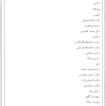
۵۲۴
Blog
آوینی
آیت الله مصباح
استاد پناهیان
حاج سعید قاسمی
حاجتی
حجت الاسلام آهنگران
حجت الاسلام قرائتی
حسن عباسی
حسین یکتا
خبر
دسته‌بندی نشده
دکتر حسن روحانی
دکتراحمدی نژاد
دکتررحیم پور
رائفی پور
رپورتاژ آگهی
روایت جنگ