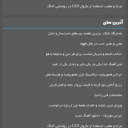
مزایا و معایب استفاده از ماژول LED در روشنایی خانگ
آخرین های
پاسارگاد تاباک: برترین مقصد پیپ‌های دست‌ساز و اصل
معنی و تعبیر اسب در فال قهوه
انتخاب فیلم و سریال مناسب برای هر سن و سلیقه با هو
متن آهنگ خدا یکی یار یکی دلبر و دلدار یکی از امید
جراحی هموروئید درکلینیک لیزر هموروئید و هزینه عمل
رزرو آنلاین تور کربلا با قیمت پرواز نجف و هتل کربل
مشخصات فنی زانتیا
ویزای چین، تایلند و امارات همه چیز درباره درخواست
ایرانی موزیک – دانلود آهنگ جدید
مزایا و معایب استفاده از ماژول LED در روشنایی خانگ