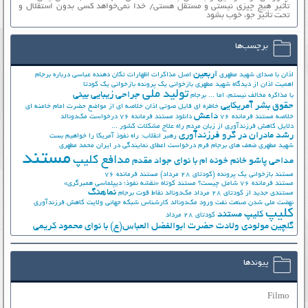
تأثیر هیچ چیزی نیستی و مستقل هستی/ خدا نمی‌خواهد کسی بدون استقلال و
تحت تأثیر جوّ، خوب بشود
برچسب‌ها
اربعین
اذان با صدای شهید مطهری
اصل مذاکرات
اظهارات تکان دهنده عباسی درباره برجام
اهمیت اذان از دیدگاه شهید مطهری
بازخوانی یک پرونده
بازخوانی یک کودتا
تولید ملی
جراحی زیبایی بینی
با مذاکره مخالف نیستم، اما ...
برجام
حقوق بشر آمریکایی
خاطره ای فایل صوتی اذان
خلاصه ای از مواضع حضرت امام خامنه ای
داعش
خلاصه مستند فرمانده 76
دانلود مستند فرمانده 76
درخواست مک‌دونالد
دلایل کاهش فرزندآوری از زبان مردم
راه علاج مشکلات کشور ...
رشد مادران در گرو فرزندآوری
رهبر انقلاب: راه نفوذ آمریکا را خواهیم بست
شهید مطهری
ضعف های برجام
فرم درخواست اعطای نمایندگی در ایران
محمد مطهری
مستند
مدافع کلیپ
مداحی پاشو خانم خونه ام با نوای جواد مقدم
مستند بازخوانی یک پرونده (کودتای 28 مرداد)
مستند فرمانده 76
مستند فرمانده 76 شامل چیست؟
مستند کوتاه «نقشه نفوذ؛ دیپلماسی همبرگری»
نماهنگ
مستندی جدید از کودتای 28 مرداد
مک‌دونالد
نقاط قوت برجام
نهضت ملي شدن صنعت نفت
ورود مک‌دونالد
کارشناس شبکه جهانی ولایت
کاهش فرزندآوری
کلیپ
کلیپ مستند
کودتای 28 مرداد
گلچین مولودی ولادت حضرت ابوالفضل العباس(ع) با نوای محمود کریمی
پیوندها
Filmo