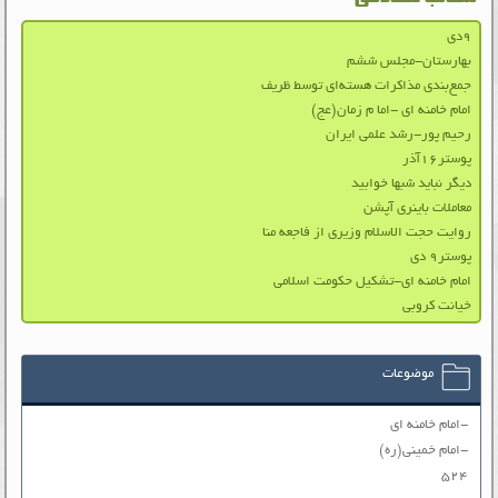
۹دی
بهارستان-مجلس ششم
جمع‌بندی مذاکرات هسته‌ای توسط ظریف
امام خامنه ای -اما م زمان(عج)
رحیم پور-رشد علمی ایران
پوستر۱۶آذر
دیگر نباید شبها خوابید
معاملات باینری آپشن
روایت حجت الاسلام وزیری از فاجعه منا
پوستر۹ دی
امام خامنه ای-تشکیل حکومت اسلامی
خیانت کروبی
موضوعات
-امام خامنه ای
-امام خمینی(ره)
۵۲۴