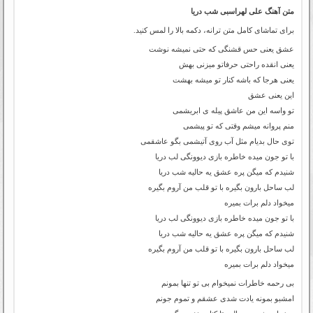
متن آهنگ علی لهراسبی شب دریا
برای تماشای کامل متن ترانه، دکمه بالا را لمس کنید.
عشق یعنی حس قشنگی که حتی نمیشه نوشت
یعنی انقده راحتی حرفاتو میزنی بهش
یعنی هرجا که باشه کنار تو میشه بهشت
این یعنی عشق
تو واسه این من عاشق پیله ی ابریشمی
منم پروانه میشم وقتی که تو پیشمی
توی حال بدیام مثل آب روی آتیشمی بگو عاشقمی
با تو جون میده خاطره بازی دیوونگی لب دریا
شنیدم که میگن پره عشق یه حالیه شب دریا
لب ساحل بارون بگیره با تو قلب من آروم بگیره
میخواد دلم برات بمیره
با تو جون میده خاطره بازی دیوونگی لب دریا
شنیدم که میگن پره عشق یه حالیه شب دریا
لب ساحل بارون بگیره با تو قلب من آروم بگیره
میخواد دلم برات بمیره
بی رحمه خاطرات نمیخوام بی تو تنها بمونم
امشبو بمونه یادت شدی عشقم و تموم جونم