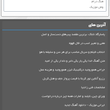
هنگ درام
وطن موزیک
آخرین های
پاسارگاد تاباک: برترین مقصد پیپ‌های دست‌ساز و اصل
معنی و تعبیر اسب در فال قهوه
انتخاب فیلم و سریال مناسب برای هر سن و سلیقه با هو
متن آهنگ خدا یکی یار یکی دلبر و دلدار یکی از امید
جراحی هموروئید درکلینیک لیزر هموروئید و هزینه عمل
رزرو آنلاین تور کربلا با قیمت پرواز نجف و هتل کربل
مشخصات فنی زانتیا
ویزای چین، تایلند و امارات همه چیز درباره درخواست
ایرانی موزیک – دانلود آهنگ جدید