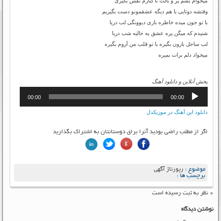
میخوام بشم پر و بالت تا کنارم نفس بگیری
وقتشه دوتایی با هم دیگه عشقمونو دست بگیریم
با تو جون میده خاطره بازی دیوونگی لب دریا
شنیدم که میگن پره عشق یه حالیه شب دریا
لب ساحل بارون بگیره با تو قلب من آروم بگیره
میخواد دلم برات بمیره
پخش آنلاین و دانلود آهنگ
پخش‌کننده
00:00
00:00
صوت
دانلود این آهنگ در موزیکدل
اگر از مطلب راضی بودید آنرا برای دوستانتان به اشتراک بگذارید
موضوع :
رپورتاژ آگهی
برچسب ها :
۰ نظر به ثبت رسیده است
نوشتن دیدگاه