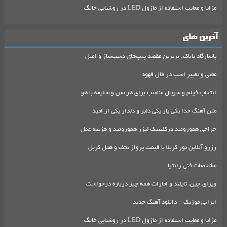
مزایا و معایب استفاده از ماژول LED در روشنایی خانگ
آخرین های
پاسارگاد تاباک: برترین مقصد پیپ‌های دست‌ساز و اصل
معنی و تعبیر اسب در فال قهوه
انتخاب فیلم و سریال مناسب برای هر سن و سلیقه با هو
متن آهنگ خدا یکی یار یکی دلبر و دلدار یکی از امید
جراحی هموروئید درکلینیک لیزر هموروئید و هزینه عمل
رزرو آنلاین تور کربلا با قیمت پرواز نجف و هتل کربل
مشخصات فنی زانتیا
ویزای چین، تایلند و امارات همه چیز درباره درخواست
ایرانی موزیک – دانلود آهنگ جدید
مزایا و معایب استفاده از ماژول LED در روشنایی خانگ