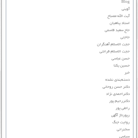
Blog
آوینی
آیت الله مصباح
استاد پناهیان
حاج سعید قاسمی
حاجتی
حجت الاسلام آهنگران
حجت الاسلام قرائتی
حسن عباسی
حسین یکتا
خبر
دسته‌بندی نشده
دکتر حسن روحانی
دکتراحمدی نژاد
دکتررحیم پور
رائفی پور
رپورتاژ آگهی
روایت جنگ
سخنرانی
سیاسی