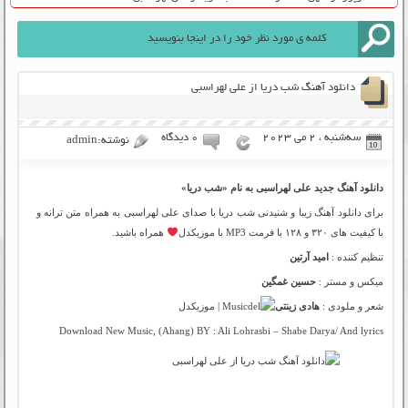
دانلود آهنگ شب دریا از علی لهراسبی
سه‌شنبه ، 2 می 2023
۰ دیدگاه
نوشته:admin
دانلود آهنگ جدید علی لهراسبی به نام «شب دریا»
برای دانلود آهنگ زیبا و شنیدنی شب دریا با صدای علی لهراسبی به همراه متن ترانه و
با کیفیت های ۳۲۰ و ۱۲۸ با فرمت MP3 با موزیکدل
همراه باشید.
تنظیم کننده :
امید آرتین
میکس و مستر :
حسین غمگین
شعر و ملودی :
هادی زینتی
Download New Music, (Ahang) BY : Ali Lohrasbi – Shabe Darya/ And lyrics