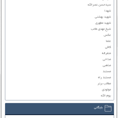
سیدحسن نصرالله
شهدا
شهید بهشتی
شهید مطهری
شیخ مهدی طائب
عکس
علما
کافی
متفرقه
مداحی
مذهبی
مستند
مستند راه
مطالب برتر
مولودی
یوم الله
بایگانی