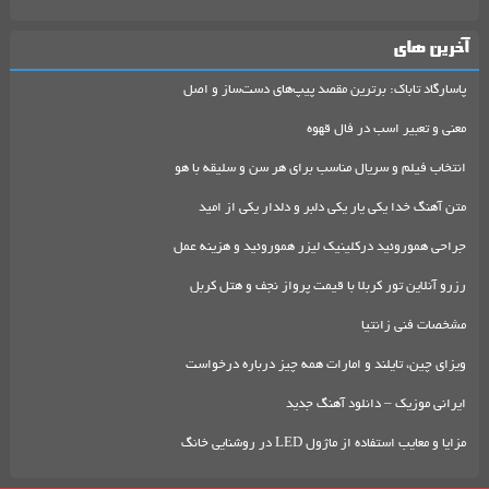
آخرین های
پاسارگاد تاباک: برترین مقصد پیپ‌های دست‌ساز و اصل
معنی و تعبیر اسب در فال قهوه
انتخاب فیلم و سریال مناسب برای هر سن و سلیقه با هو
متن آهنگ خدا یکی یار یکی دلبر و دلدار یکی از امید
جراحی هموروئید درکلینیک لیزر هموروئید و هزینه عمل
رزرو آنلاین تور کربلا با قیمت پرواز نجف و هتل کربل
مشخصات فنی زانتیا
ویزای چین، تایلند و امارات همه چیز درباره درخواست
ایرانی موزیک – دانلود آهنگ جدید
مزایا و معایب استفاده از ماژول LED در روشنایی خانگ