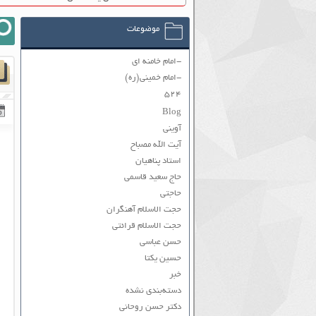
موضوعات
-امام خامنه ای
-امام خمینی(ره)
۵۲۴
Blog
آوینی
آیت الله مصباح
استاد پناهیان
حاج سعید قاسمی
حاجتی
حجت الاسلام آهنگران
حجت الاسلام قرائتی
حسن عباسی
حسین یکتا
خبر
دسته‌بندی نشده
دکتر حسن روحانی