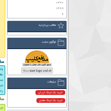
۱۳۹۰
۱۳۸۹
۶
مطالب پربازدید
لوگوی سایت
مط
وام
نظا
مست
تبلیغات
شیط
راه
خرید بک لینک ارزان
مط
خرید بک لینک معتبر
مید