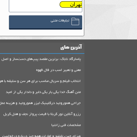
تهران
تبلیغات متنی
آخرین های
پاسارگاد تاباک: برترین مقصد پیپ‌های دست‌ساز و اصل
معنی و تعبیر اسب در فال قهوه
انتخاب فیلم و سریال مناسب برای هر سن و سلیقه با هو
متن آهنگ خدا یکی یار یکی دلبر و دلدار یکی از امید
جراحی هموروئید درکلینیک لیزر هموروئید و هزینه عمل
رزرو آنلاین تور کربلا با قیمت پرواز نجف و هتل کربل
مشخصات فنی زانتیا
ویزای چین، تایلند و امارات همه چیز درباره درخواست