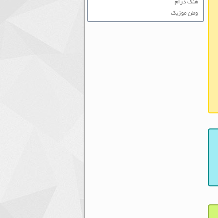
هنگ درام
وطن موزیک