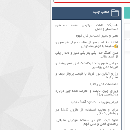
مطالب جدید
پاسارگاد تاباک: برترین مقصد پیپ‌های
دست‌ساز و اصل
معنی و تعبیر اسب در فال قهوه
انتخاب فیلم و سریال مناسب برای هر سن و
سلیقه با هوش مصنوعی
متن آهنگ خدا یکی یار یکی دلبر و دلدار یکی
از امید عقابی
جراحی هموروئید درکلینیک لیزر هموروئید و
هزینه عمل بواسیر
رزرو آنلاین تور کربلا با قیمت پرواز نجف و
هتل کربلا
مشخصات فنی زانتیا
ویزای چین، تایلند و امارات همه چیز درباره
درخواست ویزا
ایرانی موزیک – دانلود آهنگ جدید
مزایا و معایب استفاده از ماژول LED در
روشنایی خانگی
نحوه ثبت نام در سامانه مودیان مالیاتی:
راهنمای کامل و قابل فهم