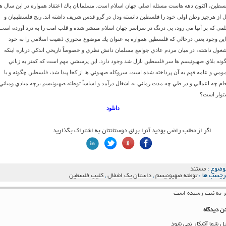
سطين، اكنون دهه هاست مسئله اصلي جهان اسلام است. مسلمانان پاك اعتقاد همواره در اين سال ها
ل از هرچيز وطن اولي خود را فلسطين دانسته ودل در گرو قدس شريف داشته اند. رنج فلسطينيان و
مي كه بر آنها مي رود، بي درنگ در سراسر جهان اسلام منتشر شده و قلب امت را به درد آورده است
 اين وجود يعني درحالي كه فلسطين همواره به عنوان يك موضوع محوري ذهنيت اسلامي را به خود
غول داشته، در ميان مردم عادي جوامع مسلمان دانش نظري و خصوصاً تاريخي اندكي درباره اينكه
ونه بلاي صهيونيسم ها سر فلسطين نازل شد وجود دارد. اين پرسشي مهم است كه كمتر به زباني
ومي و عامه فهم به آن پرداخته شده است. سروكله صهيوني ها از كجا پيدا شد، فلسطين چگونه و با
جام چه اعمالي و در طي چه مدت زماني به اشغال درآمد و اساساً توطئه صهيونيسم برچه مبادي ومباني
توار است؟
دانلود
اگر از مطلب راضی بودید آنرا برای دوستانتان به اشتراک بگذارید
وضوع :
مستند
رچسب ها :
توطئه صهيونيسم
,
داستان یک اشغال
,
کلیپ فلسطين
ن دیدگاه
یل شما آشکار نمی شود