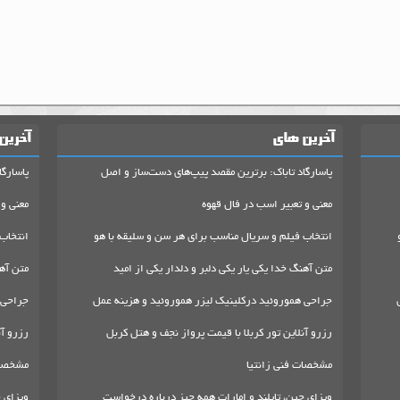
آخرین های
آخرین
پاسارگاد تاباک: برترین مقصد پیپ‌های دست‌ساز و اصل
پاسارگا
معنی و تعبیر اسب در فال قهوه
معنی و 
انتخاب فیلم و سریال مناسب برای هر سن و سلیقه با هو
انتخاب
متن آهنگ خدا یکی یار یکی دلبر و دلدار یکی از امید
متن آهن
جراحی هموروئید درکلینیک لیزر هموروئید و هزینه عمل
جراحی 
رزرو آنلاین تور کربلا با قیمت پرواز نجف و هتل کربل
رزرو آن
مشخصات فنی زانتیا
مشخصات
ویزای چین، تایلند و امارات همه چیز درباره درخواست
ویزای چ