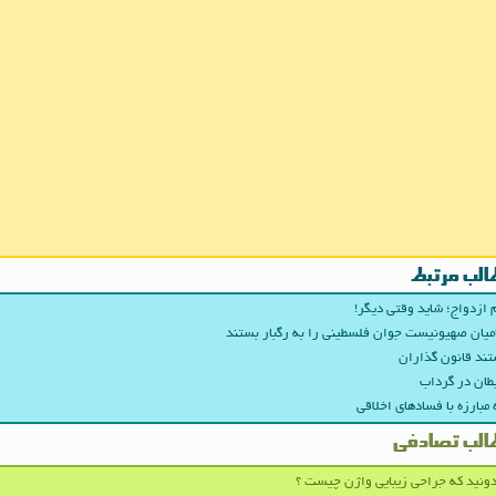
الب مرتبط
 ازدواج؛ شاید وقتی دیگر!
میان صهیونیست جوان فلسطینی را به رگبار بستند
ند قانون گذاران
ان در گرداب
 مبارزه با فسادهای اخلاقی
الب تصادفی
ونید که جراحی زیبایی واژن چیست ؟