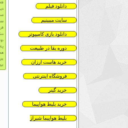
فاط
دانلود فیلم
دید
مست
سایت میبینیم
مصل
قرا
دانلود بازی کامیپوتر
سکت
نوا
پنا
دوره بقا در طبیعت
هما
علی
خرید هاست ارزان
اما
فروشگاه اینترنتی
خرید گینر
خرید بلیط هواپیما
بلیط هواپیما شیراز