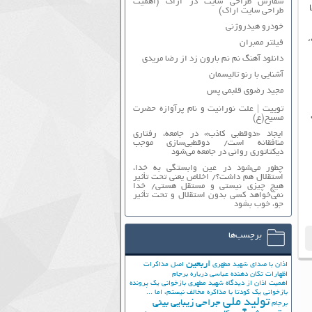
سفارش طراحی سایت در اراک (اهمیت
طراحی سایت اراک)
خودرو هیدروژنی
،
فیلتر ممبران
دانلود آهنگ نم نم بارون زد از رضا مریدی
آشنایی با رنو تالیسمان
مجید رضوی قلبمی پس
توییت | علت نورانیت و نام پرآوازه حضرت
مسیح(ع)
ایجاد «دوقطبی کاذب» در جامعه، رفتاری
منافقانه است/ دوقطبی‌سازی موجب
دیکتاتوری روانی در جامعه می‌شود
چطور می‌شود در عین وابستگی به خدا،
استقلال هم داشت؟/ اخلاص یعنی تحت تأثیر
هیچ چیزی نیستی و مستقل هستی/ خدا
نمی‌خواهد کسی بدون استقلال و تحت تأثیر
جوّ، خوب بشود
برچسب‌ها
اربعین
اذان با صدای شهید مطهری
اصل مذاکرات
اظهارات تکان دهنده عباسی درباره برجام
اهمیت اذان از دیدگاه شهید مطهری
بازخوانی یک پرونده
بازخوانی یک کودتا
با مذاکره مخالف نیستم، اما ...
تولید ملی
جراحی زیبایی بینی
برجام