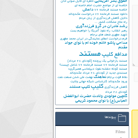
حقوق بشر آمریکایی
خاطره ای فایل صوتی اذان
خلاصه ای از مواضع حضرت امام خامنه ای
داعش
خلاصه مستند فرمانده 76
دانلود مستند فرمانده 76
درخواست مک‌دونالد
دلایل کاهش فرزندآوری از زبان مردم
راه علاج مشکلات کشور ...
رشد مادران در گرو فرزندآوری
رهبر انقلاب: راه نفوذ آمریکا را خواهیم بست
شهید مطهری
ضعف های برجام
فرم درخواست اعطای نمایندگی در ایران
محمد مطهری
مداحی پاشو خانم خونه ام با نوای جواد
مقدم
مستند
مدافع کلیپ
مستند بازخوانی یک پرونده (کودتای 28 مرداد)
مستند فرمانده 76
مستند فرمانده 76 شامل چیست؟
مستند کوتاه «نقشه نفوذ؛ دیپلماسی همبرگری»
مستندی جدید از کودتای 28 مرداد
مک‌دونالد
نماهنگ
نقاط قوت برجام
نهضت ملي شدن صنعت نفت
ورود مک‌دونالد
کارشناس شبکه جهانی ولایت
کلیپ
کلیپ مستند
کاهش فرزندآوری
کودتای 28 مرداد
گلچین مولودی ولادت حضرت ابوالفضل
العباس(ع) با نوای محمود کریمی
پیوندها
Filmo