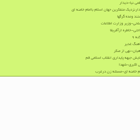
می نیا-دیدار
ارنزدیک متفکرین جهان اسلام باامام خامنه ای
ند وعده گرگها
حی-وزیر وزارت اطلاعات
ئتی-خاطره ازآفریقا
ه ۹
هنگ غدیر
هیان-نهی از منکر
یش جبهه پایداری انقلاب اسلامی قم
 اکبری-شهدا
م خامنه ای-مسئله زن درغرب