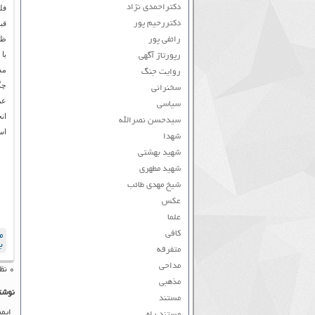
دکتراحمدی نژاد
فل
دکتررحیم پور
قب
ظل
رائفی پور
با
رپورتاژ آگهی
مش
روایت جنگ
چگ
سخنرانی
عم
سیاسی
ان
سیدحسن نصرالله
اس
شهدا
شهید بهشتی
شهید مطهری
شیخ مهدی طائب
عکس
علما
کافی
م
ب
متفرقه
مداحی
۰ نظر به ثبت رسیده است
مذهبی
نوشت
مستند
ایم
مستند راه