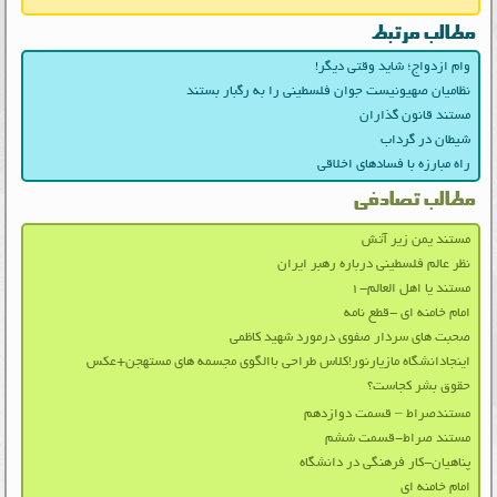
مطالب مرتبط
وام ازدواج؛ شاید وقتی دیگر!
نظامیان صهیونیست جوان فلسطینی را به رگبار بستند
مستند قانون گذاران
شیطان در گرداب
راه مبارزه با فسادهای اخلاقی
مطالب تصادفی
مستند یمن زیر آتش
نظر عالم فلسطینی درباره رهبر ایران
مستند یا اهل العالم-۱
امام خامنه ای -قطع نامه
صحبت های سردار صفوی درمورد شهید کاظمی
اینجادانشگاه مازیارنور!کلاس طراحی باالگوی مجسمه های مستهجن+عکس
حقوق بشر کجاست؟
مستندصراط – قسمت دوازدهم
مستند صراط-قسمت ششم
پناهیان-کار فرهنگی در دانشگاه
امام خامنه ای