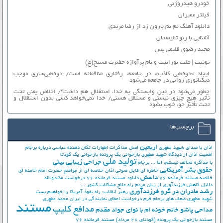
خودرو هیدروژنی
فیلتر ممبران
دانلود آهنگ نم نم بارون زد از رضا مریدی
آشنایی با رنو تالیسمان
مجید رضوی قلبمی پس
توییت | علت نورانیت و نام پرآوازه حضرت مسیح(ع)
ایجاد «دوقطبی کاذب» در جامعه، رفتاری منافقانه است/ دوقطبی‌سازی موجب
دیکتاتوری روانی در جامعه می‌شود
چطور می‌شود در عین وابستگی به خدا، استقلال هم داشت؟/ اخلاص یعنی تحت
تأثیر هیچ چیزی نیستی و مستقل هستی/ خدا نمی‌خواهد کسی بدون استقلال و
تحت تأثیر جوّ، خوب بشود
برچسب‌ها
اربعین
اذان با صدای شهید مطهری
اصل مذاکرات
اظهارات تکان دهنده عباسی درباره برجام
اهمیت اذان از دیدگاه شهید مطهری
بازخوانی یک پرونده
بازخوانی یک کودتا
تولید ملی
جراحی زیبایی بینی
با مذاکره مخالف نیستم، اما ...
برجام
حقوق بشر آمریکایی
خاطره ای فایل صوتی اذان
خلاصه ای از مواضع حضرت امام خامنه ای
داعش
خلاصه مستند فرمانده 76
دانلود مستند فرمانده 76
درخواست مک‌دونالد
دلایل کاهش فرزندآوری از زبان مردم
راه علاج مشکلات کشور ...
رشد مادران در گرو فرزندآوری
رهبر انقلاب: راه نفوذ آمریکا را خواهیم بست
شهید مطهری
ضعف های برجام
فرم درخواست اعطای نمایندگی در ایران
محمد مطهری
مستند
مدافع کلیپ
مداحی پاشو خانم خونه ام با نوای جواد مقدم
مستند بازخوانی یک پرونده (کودتای 28 مرداد)
مستند فرمانده 76