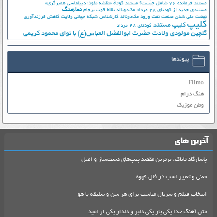
مستند فرمانده 76 شامل چیست؟
مستند کوتاه «نقشه نفوذ؛ دیپلماسی همبرگری»
نماهنگ
مستندی جدید از کودتای 28 مرداد
مک‌دونالد
نقاط قوت برجام
نهضت ملي شدن صنعت نفت
ورود مک‌دونالد
کارشناس شبکه جهانی ولایت
کاهش فرزندآوری
کلیپ
کلیپ مستند
کودتای 28 مرداد
گلچین مولودی ولادت حضرت ابوالفضل العباس(ع) با نوای محمود کریمی
پیوندها
Filmo
هنگ درام
وطن موزیک
آخرین های
پاسارگاد تاباک: برترین مقصد پیپ‌های دست‌ساز و اصل
معنی و تعبیر اسب در فال قهوه
انتخاب فیلم و سریال مناسب برای هر سن و سلیقه با هو
متن آهنگ خدا یکی یار یکی دلبر و دلدار یکی از امید