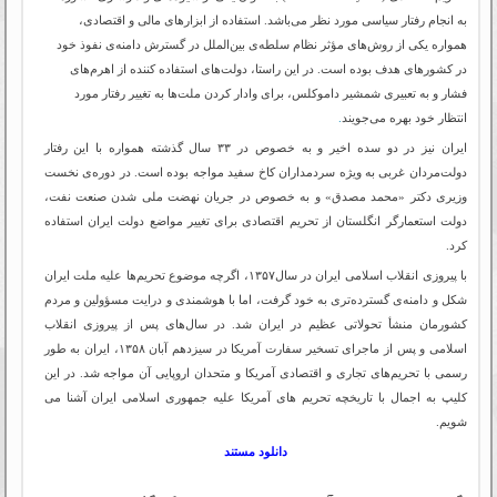
به انجام رفتار سیاسی مورد نظر می‌باشد. استفاده از ابزارهای مالی و اقتصادی،
همواره یکی از روش‌های مؤثر نظام سلطه‌ی بین‌الملل در گسترش دامنه‌ی نفوذ خود
در کشورهای هدف بوده است. در این راستا، دولت‌های استفاده کننده از اهرم‌های
فشار و به تعبیری شمشیر داموکلس، برای وادار کردن ملت‌ها به تغییر رفتار مورد
انتظار خود بهره می‌جویند
.
ایران نیز در دو سده‌ اخیر و به خصوص در ۳۳ سال گذشته همواره با این رفتار
دولت‌مردان غربی به ویژه سردمداران کاخ سفید مواجه بوده است. در دوره‌ی نخست
وزیری دکتر «محمد مصدق» و به خصوص در جریان نهضت ملی شدن صنعت نفت،
دولت استعمارگر انگلستان از تحریم اقتصادی برای تغییر مواضع دولت ایران استفاده
کرد.
با پیروزی انقلاب اسلامی ‌ایران در سال۱۳۵۷، اگرچه موضوع تحریم‌ها علیه ملت ایران
شکل و دامنه‌ی گسترده‌تری به خود گرفت، اما با هوشمندی و درایت مسؤولین و مردم
کشورمان منشأ تحولاتی عظیم در ایران شد. در سال‌های پس از پیروزی انقلاب
اسلامی و پس از ماجرای تسخیر سفارت آمریکا در سیزدهم آبان ۱۳۵۸، ایران به طور
رسمی ‌با تحریم‌های تجاری و اقتصادی آمریکا و متحدان اروپایی آن مواجه شد. در این
کلیپ به اجمال با تاریخچه تحریم های آمریکا علیه جمهوری اسلامی ایران آشنا می
شویم.
دانلود مستند