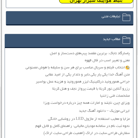
بلیط هواپیما شیراز تهران
تبلیغات متنی
مطالب جدید
پاسارگاد تاباک: برترین مقصد پیپ‌های دست‌ساز و اصل
معنی و تعبیر اسب در فال قهوه
انتخاب فیلم و سریال مناسب برای هر سن و سلیقه با هوش مصنوعی
متن آهنگ خدا یکی یار یکی دلبر و دلدار یکی از امید عقابی
جراحی هموروئید درکلینیک لیزر هموروئید و هزینه عمل بواسیر
رزرو آنلاین تور کربلا با قیمت پرواز نجف و هتل کربلا
مشخصات فنی زانتیا
ویزای چین، تایلند و امارات همه چیز درباره درخواست ویزا
ایرانی موزیک – دانلود آهنگ جدید
مزایا و معایب استفاده از ماژول LED در روشنایی خانگی
نحوه ثبت نام در سامانه مودیان مالیاتی: راهنمای کامل و قابل فهم
سفارش طراحی سایت در اراک (اهمیت طراحی سایت اراک)