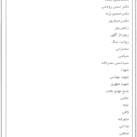
دکتر حسن روحانی
دکتراحمدی نژاد
دکتررحیم پور
رائفی پور
رپورتاژ آگهی
روایت جنگ
سخنرانی
سیاسی
سیدحسن نصرالله
شهدا
شهید بهشتی
شهید مطهری
شیخ مهدی طائب
عکس
علما
کافی
متفرقه
مداحی
مذهبی