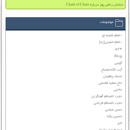
سخنان رائفی پور درباره Clash of Clans
موضوعات
-امام خامنه ای
-امام خمینی(ره)
۵۲۴
Blog
آوینی
آیت الله مصباح
استاد پناهیان
حاج سعید قاسمی
حاجتی
حجت الاسلام آهنگران
حجت الاسلام قرائتی
حسن عباسی
حسین یکتا
خبر
دسته‌بندی نشده