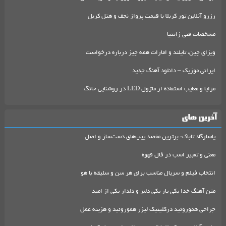
رزرو آنلاین تور کربلا با قیمت پرواز نجف و هتل کربل
مشخصات فنی زانتیا
ویزای چین، تایلند و امارات همه چیز درباره درخواست
ایرانی موزیک – دانلود آهنگ جدید
مزایا و معایب استفاده از ماژول LED در روشنایی خانگ
آخرین های
پاسارگاد تاباک: برترین مقصد پیپ‌های دست‌ساز و اصل
معنی و تعبیر اسب در فال قهوه
انتخاب فیلم و سریال مناسب برای هر سن و سلیقه با هو
متن آهنگ خدا یکی یار یکی دلبر و دلدار یکی از امید
جراحی هموروئید درکلینیک لیزر هموروئید و هزینه عمل