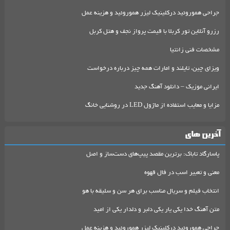
جراحی هموروئید درکلینیک لیزر هموروئید و هزینه عمل
رزرو آنلاین تور کربلا با قیمت پرواز نجف و هتل کربل
مشخصات فنی زانتیا
ویزای چین، تایلند و امارات همه چیز درباره درخواست
ایرانی موزیک – دانلود آهنگ جدید
مزایا و معایب استفاده از ماژول LED در روشنایی خانگ
آخرین های
پاسارگاد تاباک: برترین مقصد پیپ‌های دست‌ساز و اصل
معنی و تعبیر اسب در فال قهوه
انتخاب فیلم و سریال مناسب برای هر سن و سلیقه با هو
متن آهنگ خدا یکی یار یکی دلبر و دلدار یکی از امید
جراحی هموروئید درکلینیک لیزر هموروئید و هزینه عمل