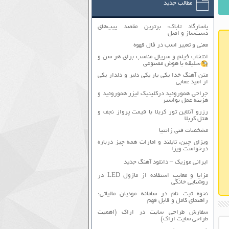
مطالب جدید
پاسارگاد تاباک: برترین مقصد پیپ‌های
دست‌ساز و اصل
معنی و تعبیر اسب در فال قهوه
انتخاب فیلم و سریال مناسب برای هر سن و
سلیقه با هوش مصنوعی
متن آهنگ خدا یکی یار یکی دلبر و دلدار یکی
از امید عقابی
جراحی هموروئید درکلینیک لیزر هموروئید و
هزینه عمل بواسیر
رزرو آنلاین تور کربلا با قیمت پرواز نجف و
هتل کربلا
مشخصات فنی زانتیا
ویزای چین، تایلند و امارات همه چیز درباره
درخواست ویزا
ایرانی موزیک – دانلود آهنگ جدید
مزایا و معایب استفاده از ماژول LED در
روشنایی خانگی
نحوه ثبت نام در سامانه مودیان مالیاتی:
راهنمای کامل و قابل فهم
سفارش طراحی سایت در اراک (اهمیت
طراحی سایت اراک)