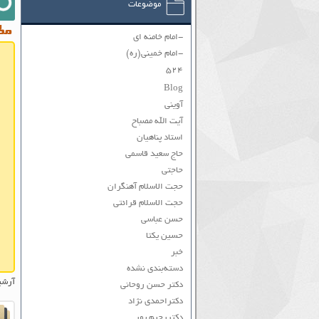
موضوعات
مطا
-امام خامنه ای
-امام خمینی(ره)
۵۲۴
Blog
آوینی
آیت الله مصباح
استاد پناهیان
حاج سعید قاسمی
حاجتی
حجت الاسلام آهنگران
حجت الاسلام قرائتی
حسن عباسی
حسین یکتا
خبر
دسته‌بندی نشده
آرشی
دکتر حسن روحانی
دکتراحمدی نژاد
دکتررحیم پور