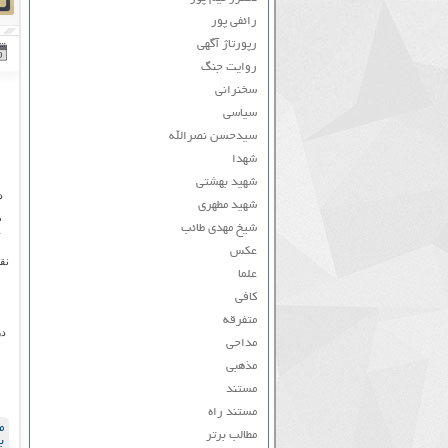
رائفی پور
رپورتاژ آگهی
روایت جنگ
سخنرانی
سیاسی
سیدحسن نصرالله
شهدا
شهید بهشتی
د
شهید مطهری
م
شیخ مهدی طائب
عکس
نق
علما
کافی
متفرقه
در
مداحی
مذهبی
مستند
مستند راه
م
مطالب برتر
ب