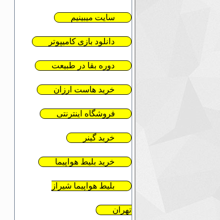
سایت میبینیم
دانلود بازی کامیپوتر
دوره بقا در طبیعت
خرید هاست ارزان
فروشگاه اینترنتی
خرید گینر
خرید بلیط هواپیما
بلیط هواپیما شیراز
تهران