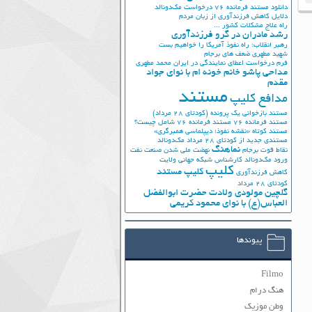
دانلود مستند فرمانده 76
درخواست مک‌دونالد
دلایل کاهش فرزندآوری از زبان مردم
راه علاج مشکلات کشور ...
رشد مادران در گرو فرزندآوری
رهبر انقلاب: راه نفوذ آمریکا را خواهیم بست
شهید مطهری
ضعف های برجام
فرم درخواست اعطای نمایندگی در ایران
محمد مطهری
مداحی پاشو خانم خونه ام با نوای جواد
مقدم
مستند
مدافع کلیپ
مستند بازخوانی یک پرونده (کودتای 28 مرداد)
مستند فرمانده 76
مستند فرمانده 76 شامل چیست؟
مستند کوتاه «نقشه نفوذ؛ دیپلماسی همبرگری»
مستندی جدید از کودتای 28 مرداد
مک‌دونالد
نماهنگ
نقاط قوت برجام
نهضت ملي شدن صنعت نفت
ورود مک‌دونالد
کارشناس شبکه جهانی ولایت
کلیپ
کلیپ مستند
کاهش فرزندآوری
کودتای 28 مرداد
گلچین مولودی ولادت حضرت ابوالفضل
العباس(ع) با نوای محمود کریمی
پیوندها
Filmo
هنگ درام
وطن موزیک