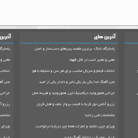
آخرین های
آخرین
پاسارگاد تاباک: برترین مقصد پیپ‌های دست‌ساز و اصل
پاسارگا
معنی و تعبیر اسب در فال قهوه
معنی و 
انتخاب فیلم و سریال مناسب برای هر سن و سلیقه با هو
انتخاب
متن آهنگ خدا یکی یار یکی دلبر و دلدار یکی از امید
متن آهن
جراحی هموروئید درکلینیک لیزر هموروئید و هزینه عمل
جراحی 
رزرو آنلاین تور کربلا با قیمت پرواز نجف و هتل کربل
رزرو آن
مشخصات فنی زانتیا
مشخصات
ویزای چین، تایلند و امارات همه چیز درباره درخواست
ویزای چ
ایرانی موزیک – دانلود آهنگ جدید
ایرانی 