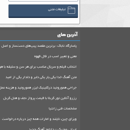
تبلیغات متنی
آخرین های
پاسارگاد تاباک: برترین مقصد پیپ‌های دست‌ساز و اصل
معنی و تعبیر اسب در فال قهوه
انتخاب فیلم و سریال مناسب برای هر سن و سلیقه با هو
متن آهنگ خدا یکی یار یکی دلبر و دلدار یکی از امید
جراحی هموروئید درکلینیک لیزر هموروئید و هزینه عمل
رزرو آنلاین تور کربلا با قیمت پرواز نجف و هتل کربل
مشخصات فنی زانتیا
ویزای چین، تایلند و امارات همه چیز درباره درخواست
ایرانی موزیک – دانلود آهنگ جدید