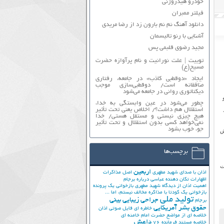
خودرو هیدروژنی
فیلتر ممبران
دانلود آهنگ نم نم بارون زد از رضا مریدی
آشنایی با رنو تالیسمان
مجید رضوی قلبمی پس
توییت | علت نورانیت و نام پرآوازه حضرت
مسیح(ع)
ایجاد «دوقطبی کاذب» در جامعه، رفتاری
منافقانه است/ دوقطبی‌سازی موجب
دیکتاتوری روانی در جامعه می‌شود
چطور می‌شود در عین وابستگی به خدا،
استقلال هم داشت؟/ اخلاص یعنی تحت تأثیر
هیچ چیزی نیستی و مستقل هستی/ خدا
نمی‌خواهد کسی بدون استقلال و تحت تأثیر
جوّ، خوب بشود
ش
برچسب‌ها
ت
اربعین
اذان با صدای شهید مطهری
اصل مذاکرات
اظهارات تکان دهنده عباسی درباره برجام
اهمیت اذان از دیدگاه شهید مطهری
بازخوانی یک پرونده
بازخوانی یک کودتا
با مذاکره مخالف نیستم، اما ...
تولید ملی
جراحی زیبایی بینی
برجام
حقوق بشر آمریکایی
خاطره ای فایل صوتی اذان
خلاصه ای از مواضع حضرت امام خامنه ای
داعش
خلاصه مستند فرمانده 76