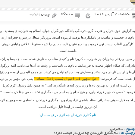
یکشنبه ، 7 آوریل 2019
۰ دیدگاه
نوشته:mehdi
به گزارش حوزه قرآن و عترت گروه فرهنگی باشگاه خبرنگاران جوان، اسلام به عنوان‌های پسندیده و
نام‌های خجسته و مناسب در نامگذاری‌ها توصیه فرموده است. پروردگار متعال در سوره حجرات از به
کارگیری القاب ناپسند نهی فرموده و نام و عنوان ناپسند دادن را نتیجه سقوط اخلاقی و تباهی درونی
دانسته است.
ر سیره و رفتار پیشوایان نیز همواره به کاربرد نام و کنیه‌ی مناسب سفارش شده است. چه بسا پدران و
ادرانی که هنگام اظهار محبت به فرزندانشان نام‌هایی نامناسب و زشت به آن‌ها می‌دادند، ائمه بزرگوار
آن‌ها را از این کار باز می‌داشتند و سفارش به نام نیکو نهادن می‌کردند. در مجمع البحرین از معصوم (ع)
ل شده است که فرمودند:
” حَقُّ المؤمِن عَلی اَخیهِ اَن یُسمیه بِاَحَبَّ اَسمائه “
یعنی حق مؤمن بر برادر
این است که او را به بهترین نام‌ها و زیباترین کنیه‌ها نامگذاری کند. ” به همین دلیل رسول اکرم (ص)
فرمود:” کسی که چهار فرزند بیاورد و هیچ کدام را به اسم من نامگذاری نکند، به من جفا کرده است. “
 ادامه فایل صوتی سخنرانی استاد هاشمی نژاد پیرامون نامگذاری فرزندان به اسامی معصومین و اثرا
آن در روز قیامت در اینجا قابل دریافت است.
نام گذاری فرزندان چه اثری در قیامت دارد
وضوع :
سخنرانی
رچسب ها :
نام گذاری فرزندان چه اثری در قیامت دارد؟