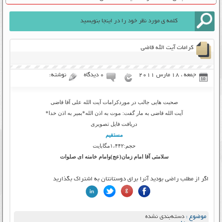
کرامات آیت الله قاضی
جمعه ، 18 مارس 2011
۰ دیدگاه
نوشته:
صحبت هایی جالب در موردکرامات آیت الله علی آقا قاضی
آیت الله قاضی به مار گفت: موت به اذن الله*بمیر به اذن خدا*
دریافت فایل تصویری
مستقیم
حجم:۱،۴۴۲مگابایت
سلامتی آقا امام زمان(عج)وامام خامنه ای صلوات
اگر از مطلب راضی بودید آنرا برای دوستانتان به اشتراک بگذارید
موضوع :
دسته‌بندی نشده