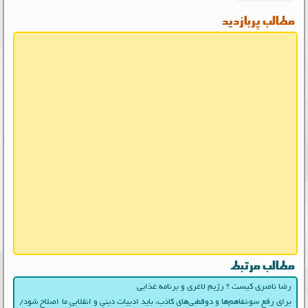
مطالب پربازدید
مطالب مرتبط
رضا ناصری کیست ؟ رژیم لاغری و برنامه غذایی
برای رفع سوءتفاهم‌ها و دوقطبی‌های کاذب، باید ادبیات دینی و انقلابیِ ما اصلاح شود/