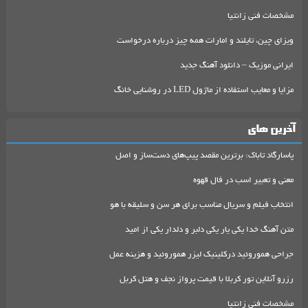
مشخصات فنی زانتیا
ویزای چین، تایلند و امارات همه چیز درباره درخواست
ایرانی موزیک – دانلود آهنگ جدید
مزایا و معایب استفاده از ماژول LED در روشنایی خانگ
آخرین های
پاسارگاد تاباک: برترین مقصد پیپ‌های دست‌ساز و اصل
معنی و تعبیر اسب در فال قهوه
انتخاب فیلم و سریال مناسب برای هر سن و سلیقه با هو
متن آهنگ خدا یکی یار یکی دلبر و دلدار یکی از امید
جراحی هموروئید درکلینیک لیزر هموروئید و هزینه عمل
رزرو آنلاین تور کربلا با قیمت پرواز نجف و هتل کربل
مشخصات فنی زانتیا