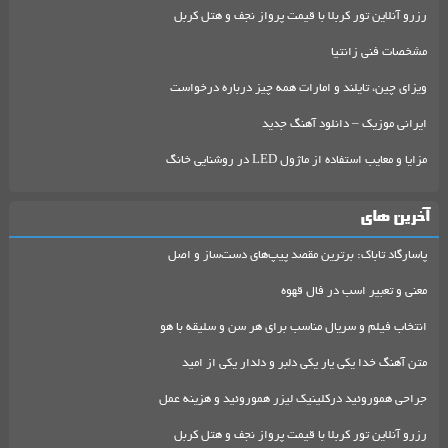
رزرو آنلاین تور کربلا با قیمت پرواز نجف و هتل کربل
مشخصات فنی زانتیا
ویزای چین، تایلند و امارات همه چیز درباره درخواست
ایرانی موزیک – دانلود آهنگ جدید
مزایا و معایب استفاده از ماژول LED در روشنایی خانگ
آخرین های
پاسارگاد تاباک: برترین مقصد پیپ‌های دست‌ساز و اصل
معنی و تعبیر اسب در فال قهوه
انتخاب فیلم و سریال مناسب برای هر سن و سلیقه با هو
متن آهنگ خدا یکی یار یکی دلبر و دلدار یکی از امید
جراحی هموروئید درکلینیک لیزر هموروئید و هزینه عمل
رزرو آنلاین تور کربلا با قیمت پرواز نجف و هتل کربل