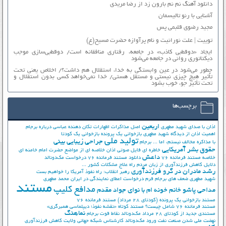
دانلود آهنگ نم نم بارون زد از رضا مریدی
آشنایی با رنو تالیسمان
مجید رضوی قلبمی پس
توییت | علت نورانیت و نام پرآوازه حضرت مسیح(ع)
ایجاد «دوقطبی کاذب» در جامعه، رفتاری منافقانه است/ دوقطبی‌سازی موجب
دیکتاتوری روانی در جامعه می‌شود
چطور می‌شود در عین وابستگی به خدا، استقلال هم داشت؟/ اخلاص یعنی تحت
تأثیر هیچ چیزی نیستی و مستقل هستی/ خدا نمی‌خواهد کسی بدون استقلال و
تحت تأثیر جوّ، خوب بشود
برچسب‌ها
اربعین
اذان با صدای شهید مطهری
اصل مذاکرات
اظهارات تکان دهنده عباسی درباره برجام
اهمیت اذان از دیدگاه شهید مطهری
بازخوانی یک پرونده
بازخوانی یک کودتا
تولید ملی
جراحی زیبایی بینی
با مذاکره مخالف نیستم، اما ...
برجام
حقوق بشر آمریکایی
خاطره ای فایل صوتی اذان
خلاصه ای از مواضع حضرت امام خامنه ای
داعش
خلاصه مستند فرمانده 76
دانلود مستند فرمانده 76
درخواست مک‌دونالد
دلایل کاهش فرزندآوری از زبان مردم
راه علاج مشکلات کشور ...
رشد مادران در گرو فرزندآوری
رهبر انقلاب: راه نفوذ آمریکا را خواهیم بست
شهید مطهری
ضعف های برجام
فرم درخواست اعطای نمایندگی در ایران
محمد مطهری
مستند
مدافع کلیپ
مداحی پاشو خانم خونه ام با نوای جواد مقدم
مستند بازخوانی یک پرونده (کودتای 28 مرداد)
مستند فرمانده 76
مستند فرمانده 76 شامل چیست؟
مستند کوتاه «نقشه نفوذ؛ دیپلماسی همبرگری»
نماهنگ
مستندی جدید از کودتای 28 مرداد
مک‌دونالد
نقاط قوت برجام
نهضت ملي شدن صنعت نفت
ورود مک‌دونالد
کارشناس شبکه جهانی ولایت
کاهش فرزندآوری