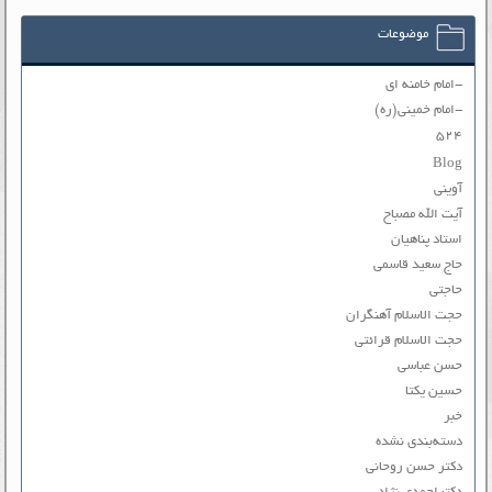
موضوعات
-امام خامنه ای
-امام خمینی(ره)
۵۲۴
Blog
آوینی
آیت الله مصباح
استاد پناهیان
حاج سعید قاسمی
حاجتی
حجت الاسلام آهنگران
حجت الاسلام قرائتی
حسن عباسی
حسین یکتا
خبر
دسته‌بندی نشده
دکتر حسن روحانی