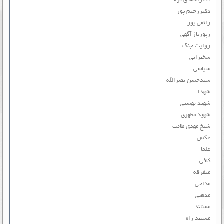
دکتراحمدی نژاد
دکتررحیم پور
رائفی پور
رپورتاژ آگهی
روایت جنگ
سخنرانی
سیاسی
سیدحسن نصرالله
شهدا
شهید بهشتی
شهید مطهری
شیخ مهدی طائب
عکس
علما
کافی
متفرقه
مداحی
مذهبی
مستند
مستند راه