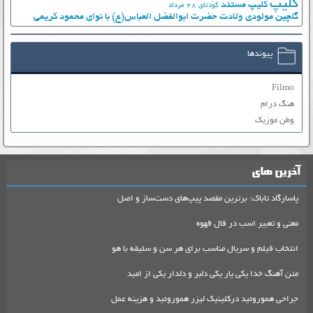
کلیپ
کلیپ مستند
کودتای 28 مرداد
گلچین مولودی ولادت حضرت ابوالفضل العباس(ع) با نوای محمود کریمی
پیوندها
Filmo
هنگ درام
وطن موزیک
آخرین های
پاسارگاد تاباک: برترین مقصد پیپ‌های دست‌ساز و اصل
معنی و تعبیر اسب در فال قهوه
انتخاب فیلم و سریال مناسب برای هر سن و سلیقه با هو
متن آهنگ خدا یکی یار یکی دلبر و دلدار یکی از امید
جراحی هموروئید درکلینیک لیزر هموروئید و هزینه عمل