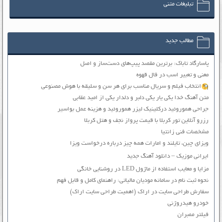
تبلیغات متنی
مطالب جدید
پاسارگاد تاباک: برترین مقصد پیپ‌های دست‌ساز و اصل
معنی و تعبیر اسب در فال قهوه
انتخاب فیلم و سریال مناسب برای هر سن و سلیقه با هوش مصنوعی
متن آهنگ خدا یکی یار یکی دلبر و دلدار یکی از امید عقابی
جراحی هموروئید درکلینیک لیزر هموروئید و هزینه عمل بواسیر
رزرو آنلاین تور کربلا با قیمت پرواز نجف و هتل کربلا
مشخصات فنی زانتیا
ویزای چین، تایلند و امارات همه چیز درباره درخواست ویزا
ایرانی موزیک – دانلود آهنگ جدید
مزایا و معایب استفاده از ماژول LED در روشنایی خانگی
نحوه ثبت نام در سامانه مودیان مالیاتی: راهنمای کامل و قابل فهم
سفارش طراحی سایت در اراک (اهمیت طراحی سایت اراک)
خودرو هیدروژنی
فیلتر ممبران