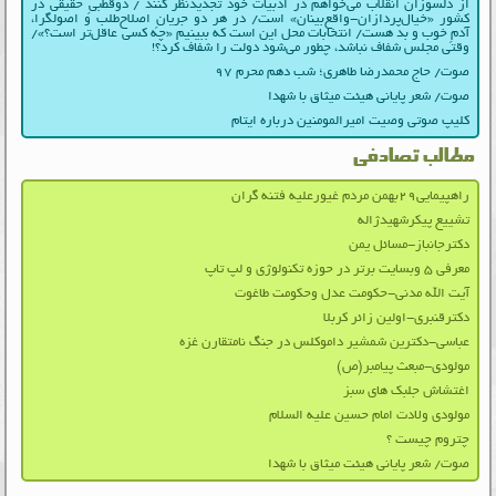
از دلسوزان انقلاب می‌خواهم در ادبیات‌ خود تجدیدنظر کنند / دوقطبیِ حقیقی در
کشور «خیال‌پردازان-واقع‌بینان» است/ در هر دو جریانِ اصلاح‌طلب و اصولگرا،
آدمِ خوب و بد هست/ انتخابات محل این است که ببینیم «چه کسی عاقل‌تر است؟»/
وقتی مجلس شفاف نباشد، چطور می‌شود دولت را شفاف کرد؟!
صوت/ حاج محمدرضا طاهری؛ شب دهم محرم ۹۷
صوت/ شعر پایانی هیئت میثاق با شهدا
کلیپ صوتی وصیت امیرالمومنین درباره ایتام
مطالب تصادفی
راهپیمایی۲۹بهمن مردم غیورعلیه فتنه گران
تشییع پیکرشهیدژاله
دکترجانباز-مسائل یمن
معرفی ۵ وبسایت برتر در حوزه تکنولوژی و لپ تاپ
آیت الله مدنی-حکومت عدل وحکومت طاغوت
دکترقنبری-اولین زائر کربلا
عباسی-دکترین شمشیر داموکلس در جنگ نامتقارن غزه
مولودی-مبعث پیامبر(ص)
اغتشاش جلبک های سبز
مولودی ولادت امام حسین علیه السلام
چتروم چیست ؟
صوت/ شعر پایانی هیئت میثاق با شهدا