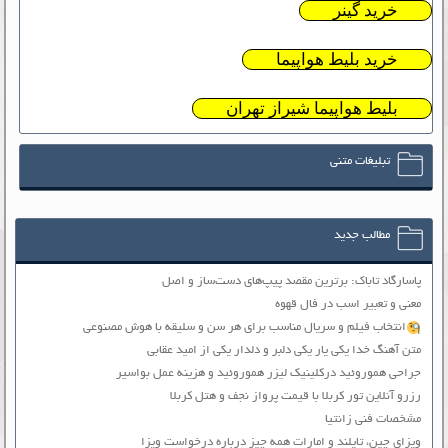
خرید گینر
خرید بلیط هواپیما
بلیط هواپیما شیراز تهران
تبلیغات متنی
مطالب جدید
پاسارگاد تاباک: برترین مقصد پیپ‌های دست‌ساز و اصل
معنی و تعبیر اسب در فال قهوه
انتخاب فیلم و سریال مناسب برای هر سن و سلیقه با هوش مصنوعی
متن آهنگ خدا یکی یار یکی دلبر و دلدار یکی از امید عقابی
جراحی هموروئید درکلینیک لیزر هموروئید و هزینه عمل بواسیر
رزرو آنلاین تور کربلا با قیمت پرواز نجف و هتل کربلا
مشخصات فنی زانتیا
ویزای چین، تایلند و امارات همه چیز درباره درخواست ویزا