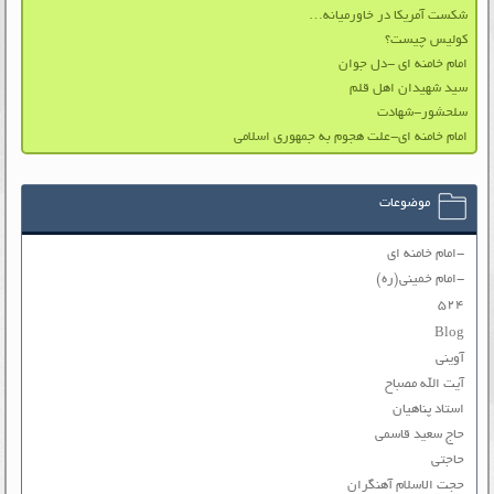
شکست آمریکا در خاورمیانه…
کولیس چیست؟
امام خامنه ای -دل جوان
سيد شهيدان اهل قلم
سلحشور-شهادت
امام خامنه ای-علت هجوم به جمهوری اسلامی
موضوعات
-امام خامنه ای
-امام خمینی(ره)
۵۲۴
Blog
آوینی
آیت الله مصباح
استاد پناهیان
حاج سعید قاسمی
حاجتی
حجت الاسلام آهنگران