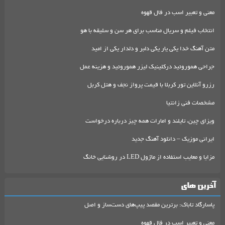
معنی و تعبیر اسب در فال قهوه
انتخاب فیلم و سریال مناسب برای هر سن و سلیقه با هو
متن آهنگ خدا یکی یار یکی دلبر و دلدار یکی از امید
جراحی هموروئید درکلینیک لیزر هموروئید و هزینه عمل
رزرو آنلاین تور کربلا با قیمت پرواز نجف و هتل کربل
مشخصات فنی زانتیا
ویزای چین، تایلند و امارات همه چیز درباره درخواست
ایرانی موزیک – دانلود آهنگ جدید
مزایا و معایب استفاده از ماژول LED در روشنایی خانگ
آخرین های
پاسارگاد تاباک: برترین مقصد پیپ‌های دست‌ساز و اصل
معنی و تعبیر اسب در فال قهوه