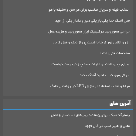
انتخاب فیلم و سریال مناسب برای هر سن و سلیقه با هو
متن آهنگ خدا یکی یار یکی دلبر و دلدار یکی از امید
جراحی هموروئید درکلینیک لیزر هموروئید و هزینه عمل
رزرو آنلاین تور کربلا با قیمت پرواز نجف و هتل کربل
مشخصات فنی زانتیا
ویزای چین، تایلند و امارات همه چیز درباره درخواست
ایرانی موزیک – دانلود آهنگ جدید
مزایا و معایب استفاده از ماژول LED در روشنایی خانگ
آخرین های
پاسارگاد تاباک: برترین مقصد پیپ‌های دست‌ساز و اصل
معنی و تعبیر اسب در فال قهوه