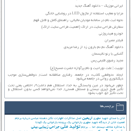
ایرانی موزیک – دانلود آهنگ جدید
مزایا و معایب استفاده از ماژول LED در روشنایی خانگی
نحوه ثبت نام در سامانه مودیان مالیاتی: راهنمای کامل و قابل فهم
سفارش طراحی سایت در اراک (اهمیت طراحی سایت اراک)
خودرو هیدروژنی
فیلتر ممبران
دانلود آهنگ نم نم بارون زد از رضا مریدی
آشنایی با رنو تالیسمان
مجید رضوی قلبمی پس
توییت | علت نورانیت و نام پرآوازه حضرت مسیح(ع)
ایجاد «دوقطبی کاذب» در جامعه، رفتاری منافقانه است/ دوقطبی‌سازی موجب
دیکتاتوری روانی در جامعه می‌شود
چطور می‌شود در عین وابستگی به خدا، استقلال هم داشت؟/ اخلاص یعنی تحت
تأثیر هیچ چیزی نیستی و مستقل هستی/ خدا نمی‌خواهد کسی بدون استقلال و
تحت تأثیر جوّ، خوب بشود
برچسب‌ها
اربعین
اذان با صدای شهید مطهری
اصل مذاکرات
اظهارات تکان دهنده عباسی درباره برجام
اهمیت اذان از دیدگاه شهید مطهری
بازخوانی یک پرونده
بازخوانی یک کودتا
تولید ملی
جراحی زیبایی بینی
با مذاکره مخالف نیستم، اما ...
برجام