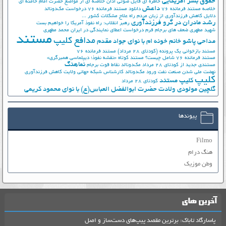
حقوق بشر آمریکایی
خاطره ای فایل صوتی اذان
خلاصه ای از مواضع حضرت امام خامنه ای
داعش
خلاصه مستند فرمانده 76
دانلود مستند فرمانده 76
درخواست مک‌دونالد
دلایل کاهش فرزندآوری از زبان مردم
راه علاج مشکلات کشور ...
رشد مادران در گرو فرزندآوری
رهبر انقلاب: راه نفوذ آمریکا را خواهیم بست
شهید مطهری
ضعف های برجام
فرم درخواست اعطای نمایندگی در ایران
محمد مطهری
مستند
مدافع کلیپ
مداحی پاشو خانم خونه ام با نوای جواد مقدم
مستند بازخوانی یک پرونده (کودتای 28 مرداد)
مستند فرمانده 76
مستند فرمانده 76 شامل چیست؟
مستند کوتاه «نقشه نفوذ؛ دیپلماسی همبرگری»
نماهنگ
مستندی جدید از کودتای 28 مرداد
مک‌دونالد
نقاط قوت برجام
نهضت ملي شدن صنعت نفت
ورود مک‌دونالد
کارشناس شبکه جهانی ولایت
کاهش فرزندآوری
کلیپ
کلیپ مستند
کودتای 28 مرداد
گلچین مولودی ولادت حضرت ابوالفضل العباس(ع) با نوای محمود کریمی
پیوندها
Filmo
هنگ درام
وطن موزیک
آخرین های
پاسارگاد تاباک: برترین مقصد پیپ‌های دست‌ساز و اصل