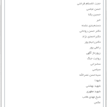
حجت الاسلام قرائتی
حسن عباسی
حسین یکتا
خبر
دسته‌بندی نشده
دکتر حسن روحانی
دکتراحمدی نژاد
دکتررحیم پور
رائفی پور
رپورتاژ آگهی
روایت جنگ
سخنرانی
سیاسی
سیدحسن نصرالله
شهدا
شهید بهشتی
شهید مطهری
شیخ مهدی طائب
عکس