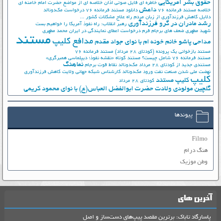
حقوق بشر آمریکایی
خاطره ای فایل صوتی اذان
خلاصه ای از مواضع حضرت امام خامنه ای
داعش
خلاصه مستند فرمانده 76
دانلود مستند فرمانده 76
درخواست مک‌دونالد
دلایل کاهش فرزندآوری از زبان مردم
راه علاج مشکلات کشور ...
رشد مادران در گرو فرزندآوری
رهبر انقلاب: راه نفوذ آمریکا را خواهیم بست
شهید مطهری
ضعف های برجام
فرم درخواست اعطای نمایندگی در ایران
محمد مطهری
مستند
مدافع کلیپ
مداحی پاشو خانم خونه ام با نوای جواد مقدم
مستند بازخوانی یک پرونده (کودتای 28 مرداد)
مستند فرمانده 76
مستند فرمانده 76 شامل چیست؟
مستند کوتاه «نقشه نفوذ؛ دیپلماسی همبرگری»
نماهنگ
مستندی جدید از کودتای 28 مرداد
مک‌دونالد
نقاط قوت برجام
نهضت ملي شدن صنعت نفت
ورود مک‌دونالد
کارشناس شبکه جهانی ولایت
کاهش فرزندآوری
کلیپ
کلیپ مستند
کودتای 28 مرداد
گلچین مولودی ولادت حضرت ابوالفضل العباس(ع) با نوای محمود کریمی
پیوندها
Filmo
هنگ درام
وطن موزیک
آخرین های
پاسارگاد تاباک: برترین مقصد پیپ‌های دست‌ساز و اصل