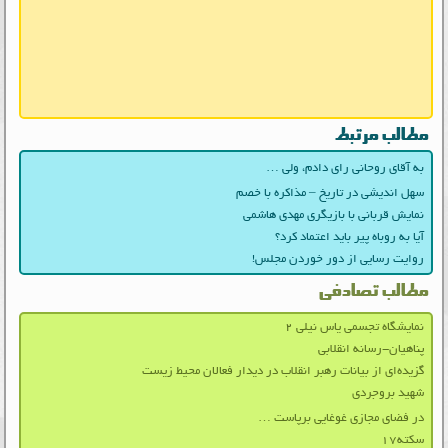
مطالب مرتبط
به آقای روحانی رای دادم، ولی …
سهل اندیشی در تاریخ – مذاکره با خصم
نمایش قربانی با بازیگری مهدی هاشمی
آیا به روباه پیر باید اعتماد کرد؟
روایت رسایی از دور خوردن مجلس!
مطالب تصادفی
نمایشگاه تجسمی یاس نیلی ۲
پناهیان-رسانه انقلابی
گزیده‌ای از بیانات رهبر انقلاب در دیدار فعالان محیط زیست
شهید بروجردی
در فضای مجازی غوغایی برپاست …
سکته۱۷