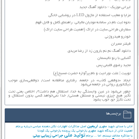
ایرانی موزیک – دانلود آهنگ جدید
مزایا و معایب استفاده از ماژول LED در روشنایی خانگی
نحوه ثبت نام در سامانه مودیان مالیاتی: راهنمای کامل و قابل فهم
سفارش طراحی سایت در اراک (اهمیت طراحی سایت اراک)
خودرو هیدروژنی
فیلتر ممبران
دانلود آهنگ نم نم بارون زد از رضا مریدی
آشنایی با رنو تالیسمان
مجید رضوی قلبمی پس
توییت | علت نورانیت و نام پرآوازه حضرت مسیح(ع)
ایجاد «دوقطبی کاذب» در جامعه، رفتاری منافقانه است/ دوقطبی‌سازی موجب
دیکتاتوری روانی در جامعه می‌شود
چطور می‌شود در عین وابستگی به خدا، استقلال هم داشت؟/ اخلاص یعنی تحت
تأثیر هیچ چیزی نیستی و مستقل هستی/ خدا نمی‌خواهد کسی بدون استقلال و
تحت تأثیر جوّ، خوب بشود
برچسب‌ها
اربعین
اذان با صدای شهید مطهری
اصل مذاکرات
اظهارات تکان دهنده عباسی درباره برجام
اهمیت اذان از دیدگاه شهید مطهری
بازخوانی یک پرونده
بازخوانی یک کودتا
تولید ملی
جراحی زیبایی بینی
با مذاکره مخالف نیستم، اما ...
برجام