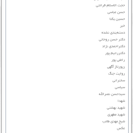
حجت الاسلام قرائتی
حسن عباسی
حسین یکتا
خبر
دسته‌بندی نشده
دکتر حسن روحانی
دکتراحمدی نژاد
دکتررحیم پور
رائفی پور
رپورتاژ آگهی
روایت جنگ
سخنرانی
سیاسی
سیدحسن نصرالله
شهدا
شهید بهشتی
شهید مطهری
شیخ مهدی طائب
عکس