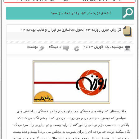
گزارش خبری روزنه ۴۳-تحول ساختاری در ایران و غایب بودجه ۹۲
دوشنبه ، 15 آوریل 2013
۰ دیدگاه
نوشته:
حالا زمستان که نرفته هیچ خستگی هم به تن مردم مانده،خستگی بد اخلاقی های
سیاسی که دودش به چشم مردم می رود… مردمی که با چشم نگاه می کنند که
بالاخره پسته سی هزار تومانی را باور کنند یا پراید بیست و دو میلیونی را…مردمی که
نگاه میکنند دولت چه بودجه ای را برای تصویب به مجلس می برد،تا ببینند وعده بیست
درصد افزایش حقوق امسال محقق خواهد شد یا نه. حالا غایب بزرگ جلسه بودجه به