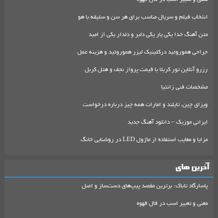
انتخاب فیلم و سریال مناسب برای هر سن و سلیقه با هو
متن آهنگ خدا یکی یار یکی دلبر و دلدار یکی از امید
جراحی هموروئید درکلینیک لیزر هموروئید و هزینه عمل
رزرو آنلاین تور کربلا با قیمت پرواز نجف و هتل کربل
مشخصات فنی زانتیا
ویزای چین، تایلند و امارات همه چیز درباره درخواست
ایرانی موزیک – دانلود آهنگ جدید
مزایا و معایب استفاده از ماژول LED در روشنایی خانگ
آخرین های
پاسارگاد تاباک: برترین مقصد پیپ‌های دست‌ساز و اصل
معنی و تعبیر اسب در فال قهوه