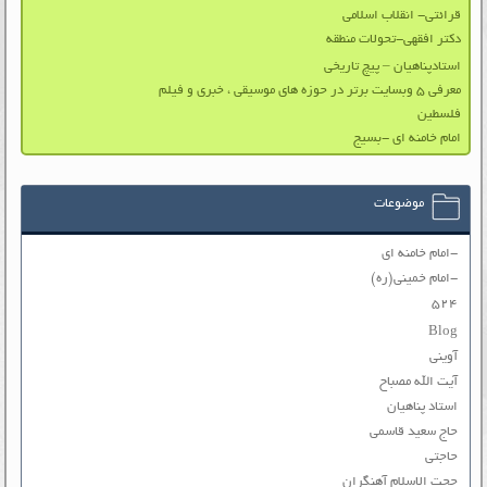
قرائتی- انقلاب اسلامی
دکتر افقهی-تحولات منطقه
استادپناهیان – پیچ تاریخی
معرفی ۵ وبسایت برتر در حوزه های موسیقی ، خبری و فیلم
فلسطین
امام خامنه ای -بسیج
موضوعات
-امام خامنه ای
-امام خمینی(ره)
۵۲۴
Blog
آوینی
آیت الله مصباح
استاد پناهیان
حاج سعید قاسمی
حاجتی
حجت الاسلام آهنگران