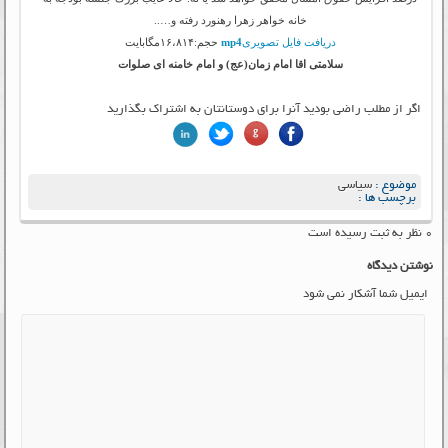
خانه خواهر زهرا رهنورد رفته و…..
دریافت فایل تصویری
mp4
حجم:۱۶،۸۱۴مگابایت
سلامتی اقا امام زمان(عج) و امام خامنه ای صلوات
اگر از مطلب راضی بودید آنرا برای دوستانتان به اشتراک بگذارید
موضوع :
سیاسی
برچسب ها :
۰ نظر به ثبت رسیده است
نوشتن دیدگاه
ایمیل شما آشکار نمی شود