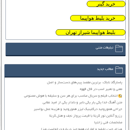
خرید گینر
خرید بلیط هواپیما
بلیط هواپیما شیراز تهران
تبلیغات متنی
مطالب جدید
پاسارگاد تاباک: برترین مقصد پیپ‌های دست‌ساز و اصل
معنی و تعبیر اسب در فال قهوه
انتخاب فیلم و سریال مناسب برای هر سن و سلیقه با هوش مصنوعی
متن آهنگ خدا یکی یار یکی دلبر و دلدار یکی از امید عقابی
جراحی هموروئید درکلینیک لیزر هموروئید و هزینه عمل بواسیر
رزرو آنلاین تور کربلا با قیمت پرواز نجف و هتل کربلا
مشخصات فنی زانتیا
ویزای چین، تایلند و امارات همه چیز درباره درخواست ویزا