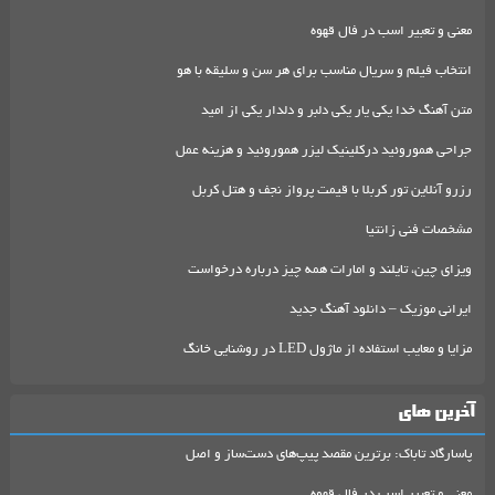
معنی و تعبیر اسب در فال قهوه
انتخاب فیلم و سریال مناسب برای هر سن و سلیقه با هو
متن آهنگ خدا یکی یار یکی دلبر و دلدار یکی از امید
جراحی هموروئید درکلینیک لیزر هموروئید و هزینه عمل
رزرو آنلاین تور کربلا با قیمت پرواز نجف و هتل کربل
مشخصات فنی زانتیا
ویزای چین، تایلند و امارات همه چیز درباره درخواست
ایرانی موزیک – دانلود آهنگ جدید
مزایا و معایب استفاده از ماژول LED در روشنایی خانگ
آخرین های
پاسارگاد تاباک: برترین مقصد پیپ‌های دست‌ساز و اصل
معنی و تعبیر اسب در فال قهوه