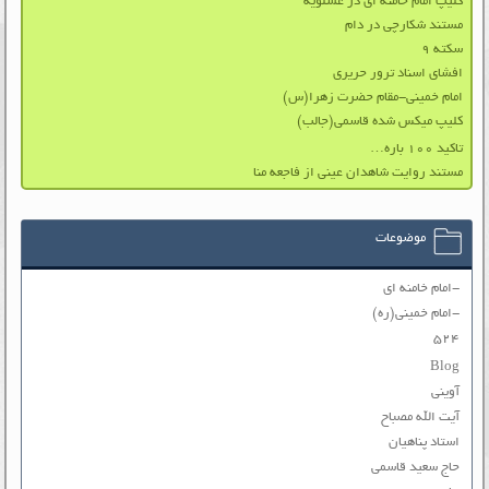
کلیپ امام خامنه ای در عسلویه
مستند شکارچی در دام
سکته ۹
افشای اسناد ترور حریری
امام خمینی-مقام حضرت زهرا(س)
کلیپ میکس شده قاسمی(جالب)
تاکید ۱۰۰ باره…
مستند روایت شاهدان عینی از فاجعه منا
موضوعات
-امام خامنه ای
-امام خمینی(ره)
۵۲۴
Blog
آوینی
آیت الله مصباح
استاد پناهیان
حاج سعید قاسمی