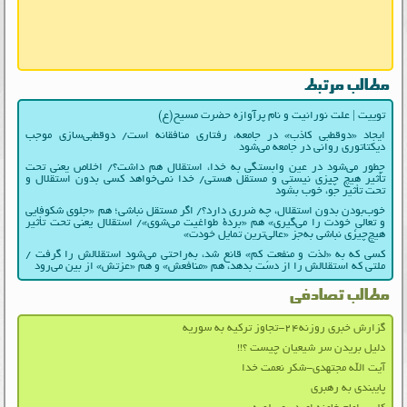
مطالب مرتبط
توییت | علت نورانیت و نام پرآوازه حضرت مسیح(ع)
ایجاد «دوقطبی کاذب» در جامعه، رفتاری منافقانه است/ دوقطبی‌سازی موجب
دیکتاتوری روانی در جامعه می‌شود
چطور می‌شود در عین وابستگی به خدا، استقلال هم داشت؟/ اخلاص یعنی تحت
تأثیر هیچ چیزی نیستی و مستقل هستی/ خدا نمی‌خواهد کسی بدون استقلال و
تحت تأثیر جوّ، خوب بشود
خوب‌بودن بدون استقلال، چه ضرری دارد؟/ اگر مستقل نباشی؛ هم «جلوی شکوفایی
و تعالیِ خودت را می‌گیری» هم «بردۀ طواغیت می‌شوی»/ استقلال یعنی تحت تأثیر
هیچ‌چیزی نباشی به‌جز «عالی‌ترین تمایل خودت»
کسی که به «لذت و منفعتِ کم» قانع شد، به‌راحتی می‌شود استقلالش را گرفت /
ملتی که استقلالش را از دست بدهد، هم «منافعش» و هم «عزتش» از بین می‌رود
مطالب تصادفی
گزارش خبری روزنه۲۴-تجاوز ترکیه به سوریه
دلیل بریدن سر شیعیان چیست ؟!!
آیت الله مجتهدی-شکر نعمت خدا
پایبندی به رهبری