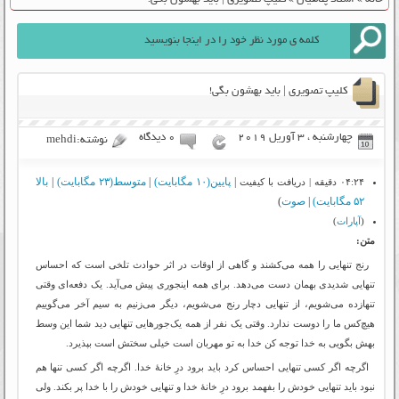
کلیپ تصویری | باید بهشون بگی!
چهارشنبه ، 3 آوریل 2019
۰ دیدگاه
نوشته:mehdi
|
پایین(۱۰ مگابایت)
|
متوسط(۲۳ مگابایت)
|
بالا
۰۴:۲۴ دقیقه | دریافت با کیفیت
۵۲ مگابایت)
|
صوت
)
(
آپارات
)
متن:
رنج تنهایی را همه می‌کشند و گاهی از اوقات در اثر حوادث تلخی است که احساس
تنهایی شدیدی بهمان دست می‌دهد. برای همه اینجوری پیش می‌آید. یک دفعه‌ای وقتی
تنهازده می‌شویم، از تنهایی دچار رنج می‌شویم، دیگر می‌زنیم به سیم آخر می‌گوییم
هیچ‌کس ما را دوست ندارد. وقتی یک نفر از همه یک‌جورهایی تنهایی دید شما این وسط
بهش بگویی به خدا توجه کن خدا به تو مهربان است خیلی سختش است بپذیرد.
اگرچه اگر کسی تنهایی احساس کرد باید برود درِ خانۀ خدا. اگرچه اگر کسی تنها هم
نبود باید تنهایی خودش را بفهمد برود درِ خانۀ خدا و تنهایی خودش را با خدا پر بکند. ولی