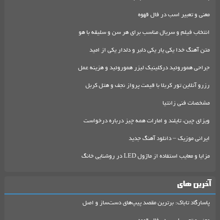
معنی و تعبیر اسب در فال قهوه
انتخاب فیلم و سریال مناسب برای هر سن و سلیقه با هو
متن آهنگ خدا یکی یار یکی دلبر و دلدار یکی از امید
جراحی هموروئید درکلینیک لیزر هموروئید و هزینه عمل
رزرو آنلاین تور کربلا با قیمت پرواز نجف و هتل کربل
مشخصات فنی زانتیا
ویزای چین، تایلند و امارات همه چیز درباره درخواست
ایرانی موزیک – دانلود آهنگ جدید
مزایا و معایب استفاده از ماژول LED در روشنایی خانگ
آخرین های
پاسارگاد تاباک: برترین مقصد پیپ‌های دست‌ساز و اصل