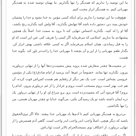
ما این توصیه را نداریم که همدیگر را تنها بگذاریم. ما بهمان توصیه شده به همدیگر
مهربانی کنیم. به همدیگر ابراز محبت کنیم.
هیچ‌وقت ما این توصیه را نداریم برای اینکه کسی مؤمن به خدا بشود و خدا را پشتیبان
خودش ببیند دین دستور داده باشد آقا تنهایش بگذارید، آقا ولش کنید بگذارید رنج بکشد،
آقا او را له کنید، بگذارید احساس تنهایی کند تا برود به سمت خدا. اصلاً یک همچین
پیشنهادی ما نداریم. اسلامی که می‌فرماید اگر کسی را تعریف کنی عین این است که او
را به قتل رساندی، همان اسلام می‌فرماید اگر به کسی علاقه داشتی بهش ابراز کن.
بگذار طعم مهربانی را از این و آن بچشد تا مهربانی خدا را راحت‌تر باور کند. بگوید خدا
هست.
در مصیبت‌ها چقدر سفارش شده بروید پیش مصیبت‌زده‌ها آنها را از تنهایی دربیاورید
بیرون. نگذارید تنها بمانند. خصوصاً در غم‌ها. آمد پرسید از امام صادق(ع) یکی از مؤمنین
عروسی بچه‌اش است. خب یک نفر دیگر از رفقایم هم هست کس‌اش فوت کرده، آن
هم خب بهتر است بروم مستحب است بروم و عزادار را از غم دربیاورم بیرون. کدام را
بروم؟ آقا فرمود آنی که مصیبت‌زده است برو. برو سراغ او، او را از تنهایی دربیاور. یک
ذره ایمان داشته باشد تو یک رسیدگی بکنی، می‌گوید خدایا تو چقدر مهربان هستی، من
را تنها نگذاشتی.
بی‌دریغ به همدیگر مهربانی کنیم تا آدم‌ها یاد مهربانی خدا بیفتند. حالا اگر ذوی‌الحقوق
باشند که دیگر هیچی، اصلاً واجب اندر واجب اندر واجب است. گاهی آدم همسرش را از
تنهایی دربیاورد، از اعتکاف توی مسجدالحرام بالاتر است ثواب‌اش.
اگر به کسی علاقه داشتی بهش ابراز کن. بگذار طعم مهربانی را از این و آن بچشد تا