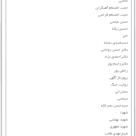
حاجتی
حجت الاسلام آهنگران
حجت الاسلام قرائتی
حسن عباسی
حسین یکتا
خبر
دسته‌بندی نشده
دکتر حسن روحانی
دکتراحمدی نژاد
دکتررحیم پور
رائفی پور
رپورتاژ آگهی
روایت جنگ
سخنرانی
سیاسی
سیدحسن نصرالله
شهدا
شهید بهشتی
شهید مطهری
شیخ مهدی طائب