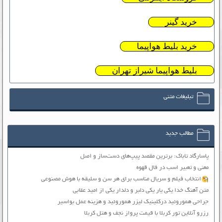
خرید گینر
خرید بلیط هواپیما
بلیط هواپیما شیراز تهران
تبلیغات متنی
مطالب جدید
پاسارگاد تاباک: برترین مقصد پیپ‌های دست‌ساز و اصل
معنی و تعبیر اسب در فال قهوه
انتخاب فیلم و سریال مناسب برای هر سن و سلیقه با هوش مصنوعی
متن آهنگ خدا یکی یار یکی دلبر و دلدار یکی از امید عقابی
جراحی هموروئید درکلینیک لیزر هموروئید و هزینه عمل بواسیر
رزرو آنلاین تور کربلا با قیمت پرواز نجف و هتل کربلا