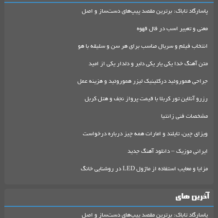
پاسارگاد تاباک: برترین مقصد پیپ‌های دست‌ساز و اصل
معنی و تعبیر اسب در فال قهوه
انتخاب فیلم و سریال مناسب برای هر سن و سلیقه با هو
متن آهنگ خدا یکی یار یکی دلبر و دلدار یکی از امید
جراحی هموروئید درکلینیک لیزر هموروئید و هزینه عمل
رزرو آنلاین تور کربلا با قیمت پرواز نجف و هتل کربل
مشخصات فنی زانتیا
ویزای چین، تایلند و امارات همه چیز درباره درخواست
ایرانی موزیک – دانلود آهنگ جدید
مزایا و معایب استفاده از ماژول LED در روشنایی خانگ
آخرین های
پاسارگاد تاباک: برترین مقصد پیپ‌های دست‌ساز و اصل