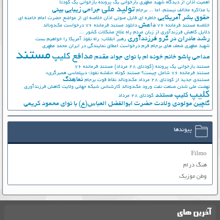
اهمیت اذان از دیدگاه شهید مطهری
بازخوانی یک پرونده
بازخوانی یک کودتا
تولید ملی
جراحی زیبایی بینی
با مذاکره مخالف نیستم، اما ...
برجام
حقوق بشر آمریکایی
خاطره ای فایل صوتی اذان
خلاصه ای از مواضع حضرت امام خامنه ای
داعش
خلاصه مستند فرمانده 76
دانلود مستند فرمانده 76
درخواست مک‌دونالد
دلایل کاهش فرزندآوری از زبان مردم
راه علاج مشکلات کشور ...
رشد مادران در گرو فرزندآوری
رهبر انقلاب: راه نفوذ آمریکا را خواهیم بست
شهید مطهری
ضعف های برجام
فرم درخواست اعطای نمایندگی در ایران
محمد مطهری
مستند
مدافع کلیپ
مداحی پاشو خانم خونه ام با نوای جواد مقدم
مستند بازخوانی یک پرونده (کودتای 28 مرداد)
مستند فرمانده 76
مستند فرمانده 76 شامل چیست؟
مستند کوتاه «نقشه نفوذ؛ دیپلماسی همبرگری»
نماهنگ
مستندی جدید از کودتای 28 مرداد
مک‌دونالد
نقاط قوت برجام
نهضت ملي شدن صنعت نفت
ورود مک‌دونالد
کارشناس شبکه جهانی ولایت
کاهش فرزندآوری
کلیپ
کلیپ مستند
کودتای 28 مرداد
گلچین مولودی ولادت حضرت ابوالفضل العباس(ع) با نوای محمود کریمی
پیوندها
Filmo
هنگ درام
وطن موزیک
آخرین های