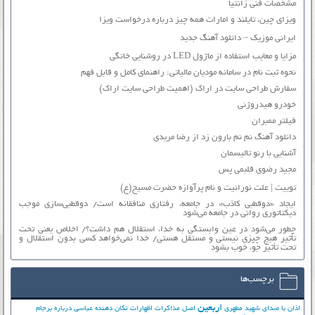
مشخصات فنی زانتیا
ویزای چین، تایلند و امارات همه چیز درباره درخواست ویزا
ایرانی موزیک – دانلود آهنگ جدید
مزایا و معایب استفاده از ماژول LED در روشنایی خانگی
نحوه ثبت نام در سامانه مودیان مالیاتی: راهنمای کامل و قابل فهم
سفارش طراحی سایت در اراک (اهمیت طراحی سایت اراک)
خودرو هیدروژنی
فیلتر ممبران
دانلود آهنگ نم نم بارون زد از رضا مریدی
آشنایی با رنو تالیسمان
مجید رضوی قلبمی پس
توییت | علت نورانیت و نام پرآوازه حضرت مسیح(ع)
ایجاد «دوقطبی کاذب» در جامعه، رفتاری منافقانه است/ دوقطبی‌سازی موجب
دیکتاتوری روانی در جامعه می‌شود
چطور می‌شود در عین وابستگی به خدا، استقلال هم داشت؟/ اخلاص یعنی تحت
تأثیر هیچ چیزی نیستی و مستقل هستی/ خدا نمی‌خواهد کسی بدون استقلال و
تحت تأثیر جوّ، خوب بشود
برچسب‌ها
اربعین
اذان با صدای شهید مطهری
اصل مذاکرات
اظهارات تکان دهنده عباسی درباره برجام