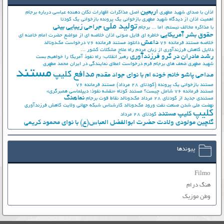
اربعین
اذان با صدای شهید مطهری
اصل مذاکرات
اظهارات تکان دهنده عباسی درباره برجام
اهمیت اذان از دیدگاه شهید مطهری
بازخوانی یک پرونده
بازخوانی یک کودتا
تولید ملی
جراحی زیبایی بینی
با مذاکره مخالف نیستم، اما ...
برجام
حقوق بشر آمریکایی
خاطره ای فایل صوتی اذان
خلاصه ای از مواضع حضرت امام خامنه ای
داعش
خلاصه مستند فرمانده 76
دانلود مستند فرمانده 76
درخواست مک‌دونالد
دلایل کاهش فرزندآوری از زبان مردم
راه علاج مشکلات کشور ...
رشد مادران در گرو فرزندآوری
رهبر انقلاب: راه نفوذ آمریکا را خواهیم بست
شهید مطهری
ضعف های برجام
فرم درخواست اعطای نمایندگی در ایران
محمد مطهری
مستند
مدافع کلیپ
مداحی پاشو خانم خونه ام با نوای جواد مقدم
مستند بازخوانی یک پرونده (کودتای 28 مرداد)
مستند فرمانده 76
مستند فرمانده 76 شامل چیست؟
مستند کوتاه «نقشه نفوذ؛ دیپلماسی همبرگری»
نماهنگ
مستندی جدید از کودتای 28 مرداد
مک‌دونالد
نقاط قوت برجام
نهضت ملي شدن صنعت نفت
ورود مک‌دونالد
کارشناس شبکه جهانی ولایت
کاهش فرزندآوری
کلیپ
کلیپ مستند
کودتای 28 مرداد
گلچین مولودی ولادت حضرت ابوالفضل العباس(ع) با نوای محمود کریمی
پیوندها
Filmo
هنگ درام
وطن موزیک