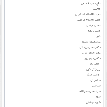
حاج سعید قاسمی
حاجتی
حجت الاسلام آهنگران
حجت الاسلام قرائتی
حسن عباسی
حسین یکتا
خبر
دسته‌بندی نشده
دکتر حسن روحانی
دکتراحمدی نژاد
دکتررحیم پور
رائفی پور
رپورتاژ آگهی
روایت جنگ
سخنرانی
سیاسی
سیدحسن نصرالله
شهدا
شهید بهشتی