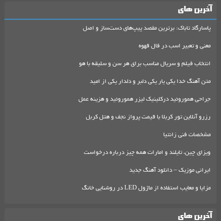
آخرین های
پاسارگاد تاباک: برترین مقصد پیپ‌های دست‌ساز و اصل
معنی و تعبیر اسب در فال قهوه
انتخاب فیلم و سریال مناسب برای هر سن و سلیقه با هو
متن آهنگ خدا یکی یار یکی دلبر و دلدار یکی از امید
جراحی هموروئید درکلینیک لیزر هموروئید و هزینه عمل
رزرو آنلاین تور کربلا با قیمت پرواز نجف و هتل کربل
مشخصات فنی زانتیا
ویزای چین، تایلند و امارات همه چیز درباره درخواست
ایرانی موزیک – دانلود آهنگ جدید
مزایا و معایب استفاده از ماژول LED در روشنایی خانگ
آخرین های