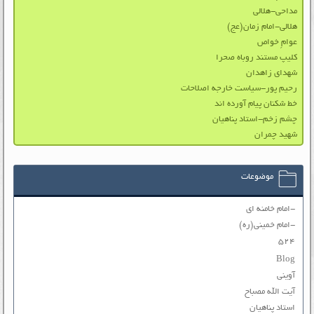
مداحی-هلالی
هلالی-امام زمان(عج)
عوامِ خواص
کلیپ مستند روباه صحرا
شهدای زاهدان
رحیم پور-سیاست خارجه اصلاحات
خط شکنان پیام آورده اند
چشم زخم-استاد پناهیان
شهید چمران
موضوعات
-امام خامنه ای
-امام خمینی(ره)
۵۲۴
Blog
آوینی
آیت الله مصباح
استاد پناهیان