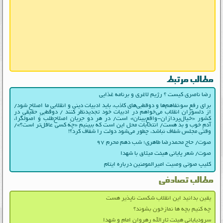
مطالب مرتبط
رضا ناصری کیست ؟ رژیم لاغری و برنامه غذایی
برای رفع سوءتفاهم‌ها و دوقطبی‌های کاذب، باید ادبیات دینی و انقلابیِ ما اصلاح شود/
از دلسوزان انقلاب می‌خواهم در ادبیات‌ خود تجدیدنظر کنند / دوقطبیِ حقیقی در
کشور «خیال‌پردازان-واقع‌بینان» است/ در هر دو جریانِ اصلاح‌طلب و اصولگرا،
آدمِ خوب و بد هست/ انتخابات محل این است که ببینیم «چه کسی عاقل‌تر است؟»/
وقتی مجلس شفاف نباشد، چطور می‌شود دولت را شفاف کرد؟!
صوت/ حاج محمدرضا طاهری؛ شب دهم محرم ۹۷
صوت/ شعر پایانی هیئت میثاق با شهدا
کلیپ صوتی وصیت امیرالمومنین درباره ایتام
مطالب تصادفی
یقین بدانید این انقلاب شکست ناپذیر هست
چه کنیم بچه ها نمازخون بشوند؟
سرودپایانی هیئت ثارالله رهروان امام و شهدا