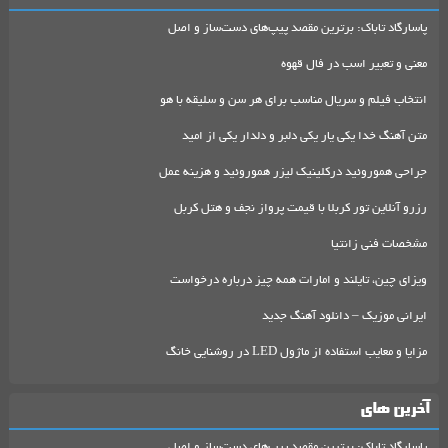
پاسارگاد تاباک: برترین مقصد پیپ‌های دست‌ساز و اصل
معنی و تعبیر اسب در فال قهوه
انتخاب فیلم و سریال مناسب برای هر سن و سلیقه با هو
متن آهنگ خدا یکی یار یکی دلبر و دلدار یکی از امید
جراحی هموروئید درکلینیک لیزر هموروئید و هزینه عمل
رزرو آنلاین تور کربلا با قیمت پرواز نجف و هتل کربل
مشخصات فنی زانتیا
ویزای چین، تایلند و امارات همه چیز درباره درخواست
ایرانی موزیک – دانلود آهنگ جدید
مزایا و معایب استفاده از ماژول LED در روشنایی خانگ
آخرین های
پاسارگاد تاباک: برترین مقصد پیپ‌های دست‌ساز و اصل