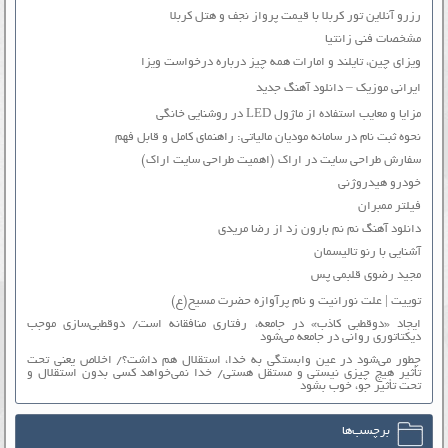
رزرو آنلاین تور کربلا با قیمت پرواز نجف و هتل کربلا
مشخصات فنی زانتیا
ویزای چین، تایلند و امارات همه چیز درباره درخواست ویزا
ایرانی موزیک – دانلود آهنگ جدید
مزایا و معایب استفاده از ماژول LED در روشنایی خانگی
نحوه ثبت نام در سامانه مودیان مالیاتی: راهنمای کامل و قابل فهم
سفارش طراحی سایت در اراک (اهمیت طراحی سایت اراک)
خودرو هیدروژنی
فیلتر ممبران
دانلود آهنگ نم نم بارون زد از رضا مریدی
آشنایی با رنو تالیسمان
مجید رضوی قلبمی پس
توییت | علت نورانیت و نام پرآوازه حضرت مسیح(ع)
ایجاد «دوقطبی کاذب» در جامعه، رفتاری منافقانه است/ دوقطبی‌سازی موجب
دیکتاتوری روانی در جامعه می‌شود
چطور می‌شود در عین وابستگی به خدا، استقلال هم داشت؟/ اخلاص یعنی تحت
تأثیر هیچ چیزی نیستی و مستقل هستی/ خدا نمی‌خواهد کسی بدون استقلال و
تحت تأثیر جوّ، خوب بشود
برچسب‌ها