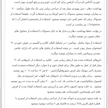
خوردن آناناس تازه و آب کرفس برای کم کردن خونریزی و رفع کبودی موثر است .
۲- بهداشت دهان : سیر بهبودی بیمار بعد از جراحی زیبایی بینی یک ماه طول میکشد .
به بیماران توصیه میشود مسواک با حجم کوچک و نرم استفاده گردد. طبیعتا استفاده از
مسواک برقی که حجم کمی دارد توصیه میشود. استفاده از شتسشو با فشار آب (
jet
) نیز مناسب تر است .
Irrigation
در نهایت حفظ بهداشت دهان و دندان ها به جای مسواک با استفاده از محلول های
دهان شویی نیز توصیه میگردد .
۳- استفاده از مواد مکمل : ویتامین
c
در تشکیل الیاف کلاژن و کلسیم در جوش خوردن
استخوان بسیار موثر است . در نتیجه استفاده از مکمل های غذایی که دارای عناصر
معدنی و ویتامین باشد به بیماران توصیه میگردد .
۴- داروهای استفاده شده بعد ازعمل زیبایی بینی : علاوه بر استفاده از داروهایی که
بیمار قبل از عمل به طور مثال برای فشار خون و یا موارد دیگر استفاده میشده است
مصرف آنتی بیوتیک مثل قرص سیپروفلوگزاسین ۵۰۰ هر ۱۲ ساعت تا ۱۰ روز توصیه
میشود . برای رفع درد و ورم استفاده از داروهای ضد التهاب غیر استروئیدی مثل
کپسول سلکوکسیب هر ۸ ساعت یک عدد با دوز ۲۰۰ میلی گرم به مدت ده روز توصیه
میشود . به علت وجود تامپون داخل بینی و آبریزش بینی استفاده کوتاه مدت از قرص
های انتی هیستامین دکونژستانت هم توصیه میشود .
به علت وجود خونریزی و خونآبه بعد از از جراحی زیبایی بینی استفاده از اسپری یا
درصد به فاصله هر ۶ ساعت توصیه میشود .
قطره فنیل افرین
%/۵