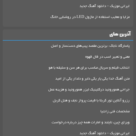
ایرانی موزیک – دانلود آهنگ جدید
مزایا و معایب استفاده از ماژول LED در روشنایی خانگ
آخرین های
پاسارگاد تاباک: برترین مقصد پیپ‌های دست‌ساز و اصل
معنی و تعبیر اسب در فال قهوه
انتخاب فیلم و سریال مناسب برای هر سن و سلیقه با هو
متن آهنگ خدا یکی یار یکی دلبر و دلدار یکی از امید
جراحی هموروئید درکلینیک لیزر هموروئید و هزینه عمل
رزرو آنلاین تور کربلا با قیمت پرواز نجف و هتل کربل
مشخصات فنی زانتیا
ویزای چین، تایلند و امارات همه چیز درباره درخواست
ایرانی موزیک – دانلود آهنگ جدید