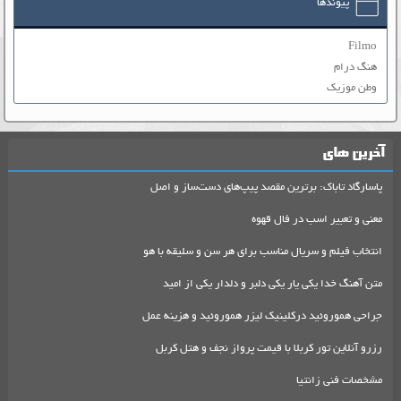
پیوندها
Filmo
هنگ درام
وطن موزیک
آخرین های
پاسارگاد تاباک: برترین مقصد پیپ‌های دست‌ساز و اصل
معنی و تعبیر اسب در فال قهوه
انتخاب فیلم و سریال مناسب برای هر سن و سلیقه با هو
متن آهنگ خدا یکی یار یکی دلبر و دلدار یکی از امید
جراحی هموروئید درکلینیک لیزر هموروئید و هزینه عمل
رزرو آنلاین تور کربلا با قیمت پرواز نجف و هتل کربل
مشخصات فنی زانتیا