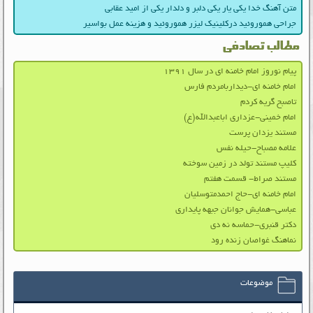
متن آهنگ خدا یکی یار یکی دلبر و دلدار یکی از امید عقابی
جراحی هموروئید درکلینیک لیزر هموروئید و هزینه عمل بواسیر
مطالب تصادفی
پیام نوروز امام خامنه ای در سال ۱۳۹۱
امام خامنه ای-دیداربامردم فارس
تاصبح گریه کردم
امام خمینی-عزداری اباعبدالله(ع)
مستند یزدان پرست
علامه مصباح-حیله نفس
کلیپ مستند تولد در زمين سوخته
مستند صراط- قسمت هفتم
امام خامنه ای-حاج احمدمتوسلیان
عباسی-همایش جوانان جبهه پایداری
دکتر قنبری-حماسه نه دی
نماهنگ غواصان زنده رود
موضوعات