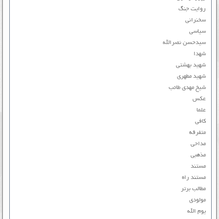
روایت جنگ
سخنرانی
سیاسی
سیدحسن نصرالله
شهدا
شهید بهشتی
شهید مطهری
شیخ مهدی طائب
عکس
علما
کافی
متفرقه
مداحی
مذهبی
مستند
مستند راه
مطالب برتر
مولودی
یوم الله