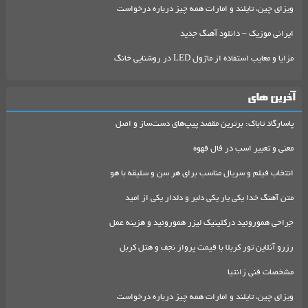
ویزای چین، تایلند و امارات همه چیز درباره درخواست
ایرانی موزیک – دانلود آهنگ جدید
مزایا و معایب استفاده از ماژول LED در روشنایی خانگ
آخرین های
پاسارگاد تاباک: برترین مقصد پیپ‌های دست‌ساز و اصل
معنی و تعبیر اسب در فال قهوه
انتخاب فیلم و سریال مناسب برای هر سن و سلیقه با هو
متن آهنگ خدا یکی یار یکی دلبر و دلدار یکی از امید
جراحی هموروئید درکلینیک لیزر هموروئید و هزینه عمل
رزرو آنلاین تور کربلا با قیمت پرواز نجف و هتل کربل
مشخصات فنی زانتیا
ویزای چین، تایلند و امارات همه چیز درباره درخواست