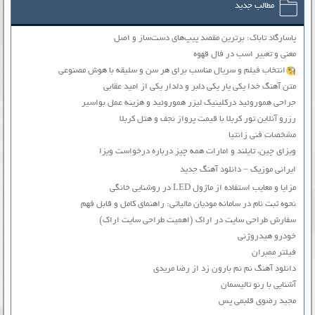
مطالب جدید
پاسارگاد تاباک: برترین مقصد پیپ‌های دست‌ساز و اصل
معنی و تعبیر اسب در فال قهوه
انتخاب فیلم و سریال مناسب برای هر سن و سلیقه با هوش مصنوعی
متن آهنگ خدا یکی یار یکی دلبر و دلدار یکی از امید عقابی
جراحی هموروئید درکلینیک لیزر هموروئید و هزینه عمل بواسیر
رزرو آنلاین تور کربلا با قیمت پرواز نجف و هتل کربلا
مشخصات فنی زانتیا
ویزای چین، تایلند و امارات همه چیز درباره درخواست ویزا
ایرانی موزیک – دانلود آهنگ جدید
مزایا و معایب استفاده از ماژول LED در روشنایی خانگی
نحوه ثبت نام در سامانه مودیان مالیاتی: راهنمای کامل و قابل فهم
سفارش طراحی سایت در اراک (اهمیت طراحی سایت اراک)
خودرو هیدروژنی
فیلتر ممبران
دانلود آهنگ نم نم بارون زد از رضا مریدی
آشنایی با رنو تالیسمان
مجید رضوی قلبمی پس