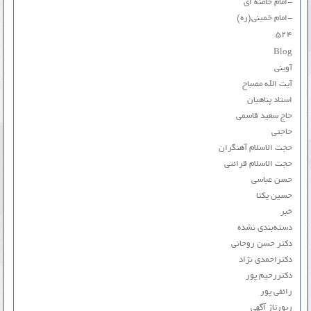
-امام خامنه ای
-امام خمینی(ره)
۵۲۴
Blog
آوینی
آیت الله مصباح
استاد پناهیان
حاج سعید قاسمی
حاجتی
حجت الاسلام آهنگران
حجت الاسلام قرائتی
حسن عباسی
حسین یکتا
خبر
دسته‌بندی نشده
دکتر حسن روحانی
دکتراحمدی نژاد
دکتررحیم پور
رائفی پور
رپورتاژ آگهی