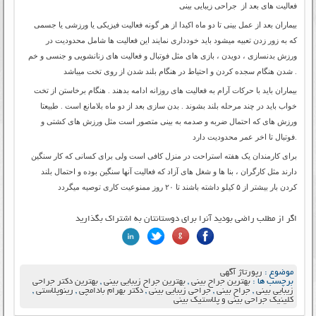
فعالیت های بعد از جراحی زیبایی بینی
بیماران بعد از عمل بینی تا دو ماه اکیدا از هر گونه فعالیت فیزیکی یا ورزشی یا جسمی
که به زور زدن تعبیه میشود باید خودداری نمایند این فعالیت ها شامل محدودیت در
ورزش بدنسازی ، دویدن ، بازی های مثل فوتبال و فعالیت های زنانشویی و جنسی و خم
شدن هنگام سجده کردن و احتیاط در هنگام بلند شدن از روی تخت میباشد .
بیماران باید با حرکات آرام به فعالیت های روزانه ادامه بدهند . هنگام برخاستن از تخت
خواب باید در چند مرحله بلند بشوند . بدن سازی بعد از دو ماه بلامانع است . طبیعتا
ورزش های که احتمال ضربه و صدمه به بینی متصور است مثل ورزش های کشتی و
فوتبال تا اخر عمر محدودیت دارد.
برای کارمندان یک هفته استراحت در منزل کافی است ولی برای کسانی که کار سنگین
دارند مثل کارگران ، بنا ها و شغل های آزاد که فعالیت آنها سنگین بوده و احتمال بلند
کردن بار بیشتر از ۵ کیلو داشته باشند تا ۲۰ روز ممنوعیت کاری توصیه میگردد
اگر از مطلب راضی بودید آنرا برای دوستانتان به اشتراک بگذارید
موضوع :
رپورتاژ آگهی
برچسب ها :
بهترین جراح بینی
,
بهترین جراح زیبایی بینی
,
بهترین دکتر جراحی
زیبایی بینی
,
جراح بینی
,
جراحی زیبایی بینی
,
دکتر بهرام بادامچی
,
رینوپلاستی
,
کلینیک جراحی بینی و پلاستیک بینی