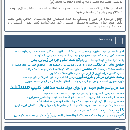
توییت | علت نورانیت و نام پرآوازه حضرت مسیح(ع)
ایجاد «دوقطبی کاذب» در جامعه، رفتاری منافقانه است/ دوقطبی‌سازی موجب
دیکتاتوری روانی در جامعه می‌شود
چطور می‌شود در عین وابستگی به خدا، استقلال هم داشت؟/ اخلاص یعنی تحت
تأثیر هیچ چیزی نیستی و مستقل هستی/ خدا نمی‌خواهد کسی بدون استقلال و
تحت تأثیر جوّ، خوب بشود
برچسب‌ها
اربعین
اذان با صدای شهید مطهری
اصل مذاکرات
اظهارات تکان دهنده عباسی درباره برجام
اهمیت اذان از دیدگاه شهید مطهری
بازخوانی یک پرونده
بازخوانی یک کودتا
تولید ملی
جراحی زیبایی بینی
با مذاکره مخالف نیستم، اما ...
برجام
حقوق بشر آمریکایی
خاطره ای فایل صوتی اذان
خلاصه ای از مواضع حضرت امام خامنه ای
داعش
خلاصه مستند فرمانده 76
دانلود مستند فرمانده 76
درخواست مک‌دونالد
دلایل کاهش فرزندآوری از زبان مردم
راه علاج مشکلات کشور ...
رشد مادران در گرو فرزندآوری
رهبر انقلاب: راه نفوذ آمریکا را خواهیم بست
شهید مطهری
ضعف های برجام
فرم درخواست اعطای نمایندگی در ایران
محمد مطهری
مستند
مدافع کلیپ
مداحی پاشو خانم خونه ام با نوای جواد مقدم
مستند بازخوانی یک پرونده (کودتای 28 مرداد)
مستند فرمانده 76
مستند فرمانده 76 شامل چیست؟
مستند کوتاه «نقشه نفوذ؛ دیپلماسی همبرگری»
نماهنگ
مستندی جدید از کودتای 28 مرداد
مک‌دونالد
نقاط قوت برجام
نهضت ملي شدن صنعت نفت
ورود مک‌دونالد
کارشناس شبکه جهانی ولایت
کاهش فرزندآوری
کلیپ
کلیپ مستند
کودتای 28 مرداد
گلچین مولودی ولادت حضرت ابوالفضل العباس(ع) با نوای محمود کریمی