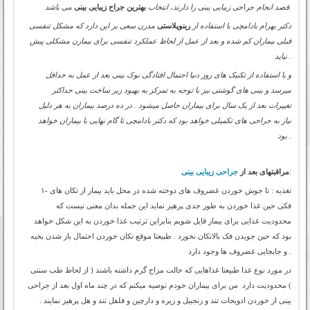
می باشد.
قصد انجام
جراحی
زیبایی
بینی
را دارند، انتخاب
بهترین جراح زیبایی بینی
دکتر بهرام بادامچی با استفاده از
رینوپلاستی
مدرن سعی بر این دارد که مشکل تنفسی
قبلی بیماران کم شده و بعد از عمل از لحاظ عملکرد تنفسی برای بیمارن مشکلی پیش
نیاید .
و با استفاده از تکنیک های روز دنیا احتمال افتادگی نوک بینی بعد از عمل به حداقل
میرسد و بینی های گوشتی نیز با توجه به تمرکز به بهبود زیر ساخت بینی حداکثر
تغییرات بعد از یک سال برای بیماران حاصل میشود . در ده درصد بیماران به هر دلیل
نیاز به جراحی های تکمیلی خواهد بود که دکتر بادامچی تا گام نهایی با بیماران خواهد
بود .
:
مراقبتهای بعد از
جراحی زیبایی بینی
۱- تغذیه : تا جوش خوردن غضروف های دوخته شده در محل باید بیمار از تکان های
فکی حین غذا خوردن به طور جدی پرهیز نماید این جمله بدان معنی نیست که
محدودیت غذایی برای بیمار قایل شویم بنابراین ترتیب غذا خوردن به این شکل خواهد
بود که حین جویدن فک بالاتکان نخورد . طبیعتا موقع تکان خوردن احتمال باز شدن بخیه
و جابجایی غضروف ها وجود دارد .
در مورد نوع غذا طبیعتا غذاهایی که حالت مزاج گرم داشته باشند ( از لحاظ طب سنتی
) محدودیت دارد من برای بیماران خودم توصیه میکنم که در چند ماه اول بعد از جراحی
بینی از خوردن ادویجات تند و زنجبیل و زیره و دارچین و فلفل تند و هل پرهیز نمایند .