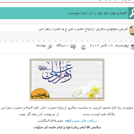
کریمی-مولودی سالروز ازدواج حضرت علی ع و حضرت زهرا س
چهارشنبه ، 17 اکتبر 2012
۰ دیدگاه
نوشته:
مولودی زیبا حاج محمود کریمی به مناسبت سالروز ازدواج حضرت علی علیه السلا و حضرت زهرا س
ملائکه همه اومدند مدینه از تو بهشت کی رفته گل بچینه
دریافت فایل صوتی
mp3
حجم:۳،۵۹۸مگابایت
سلامتی اقا امام زمان(عج) و امام خامنه ای صلوات