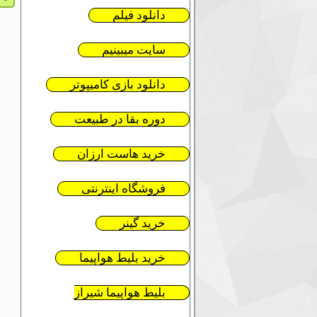
دانلود فیلم
سایت میبینیم
دانلود بازی کامیپوتر
دوره بقا در طبیعت
خرید هاست ارزان
فروشگاه اینترنتی
خرید گینر
خرید بلیط هواپیما
بلیط هواپیما شیراز