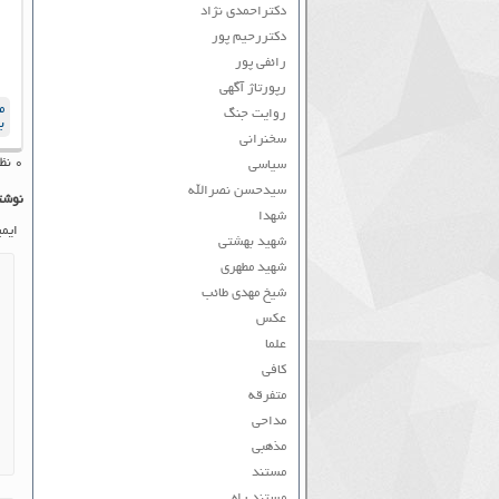
دکتراحمدی نژاد
دکتررحیم پور
رائفی پور
رپورتاژ آگهی
م
روایت جنگ
ب
سخنرانی
۰ نظر به ثبت رسیده است
سیاسی
سیدحسن نصرالله
نوشت
شهدا
ایم
شهید بهشتی
شهید مطهری
شیخ مهدی طائب
عکس
علما
کافی
متفرقه
مداحی
مذهبی
مستند
مستند راه