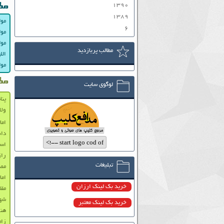
۱۳۹۰
مط
۱۳۸۹
مول
۶
مول
مول
مطالب پربازدید
الل
مول
مط
لوگوی سایت
پنا
ولا
اما
دانل
است
راز
تبلیغات
مص
اما
خرید بک لینک ارزان
مقا
شه
خرید بک لینک معتبر
هنر
زام