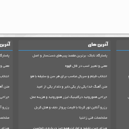
آخرین های
آخرین
پاسارگاد تاباک: برترین مقصد پیپ‌های دست‌ساز و اصل
پاسارگا
معنی و تعبیر اسب در فال قهوه
معنی و 
انتخاب فیلم و سریال مناسب برای هر سن و سلیقه با هو
انتخاب
متن آهنگ خدا یکی یار یکی دلبر و دلدار یکی از امید
متن آهن
جراحی هموروئید درکلینیک لیزر هموروئید و هزینه عمل
جراحی 
رزرو آنلاین تور کربلا با قیمت پرواز نجف و هتل کربل
رزرو آن
مشخصات فنی زانتیا
مشخصات
ویزای چین، تایلند و امارات همه چیز درباره درخواست
ویزای چ