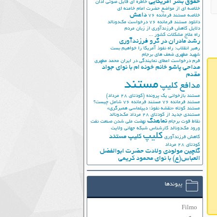
حقوق بشر آمریکایی
خاطره ای فایل صوتی اذان
خلاصه ای از مواضع حضرت امام خامنه ای
داعش
خلاصه مستند فرمانده 76
دانلود مستند فرمانده 76
درخواست مک‌دونالد
دلایل کاهش فرزندآوری از زبان مردم
راه علاج مشکلات کشور ...
رشد مادران در گرو فرزندآوری
رهبر انقلاب: راه نفوذ آمریکا را خواهیم بست
شهید مطهری
ضعف های برجام
فرم درخواست اعطای نمایندگی در ایران
محمد مطهری
مداحی پاشو خانم خونه ام با نوای جواد
مقدم
مستند
مدافع کلیپ
مستند بازخوانی یک پرونده (کودتای 28 مرداد)
مستند فرمانده 76
مستند فرمانده 76 شامل چیست؟
مستند کوتاه «نقشه نفوذ؛ دیپلماسی همبرگری»
مستندی جدید از کودتای 28 مرداد
مک‌دونالد
نماهنگ
نقاط قوت برجام
نهضت ملي شدن صنعت نفت
ورود مک‌دونالد
کارشناس شبکه جهانی ولایت
کلیپ
کلیپ مستند
کاهش فرزندآوری
کودتای 28 مرداد
گلچین مولودی ولادت حضرت ابوالفضل
العباس(ع) با نوای محمود کریمی
پیوندها
Filmo