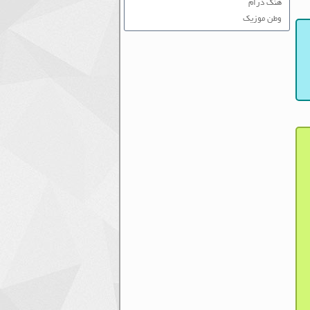
هنگ درام
وطن موزیک