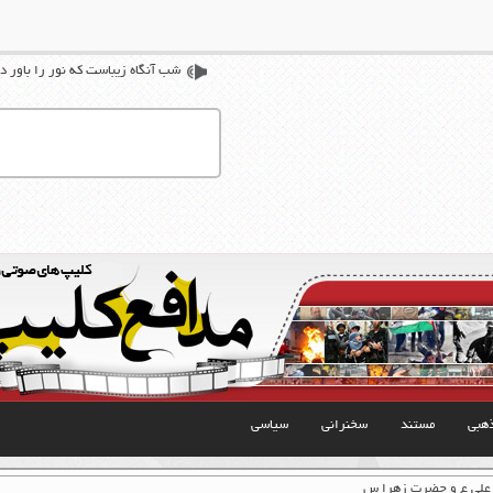
شب آنگاه زیباست که نور را باور د
هبی
مستند
سخنرانی
سیاسی
 علی ع و حضرت زهرا س