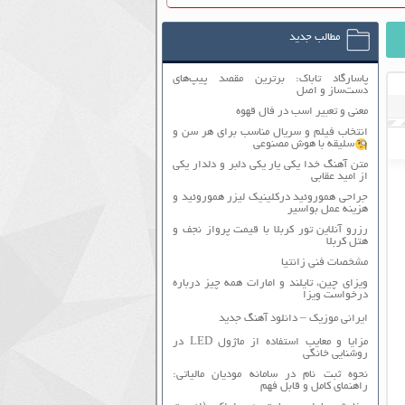
مطالب جدید
پاسارگاد تاباک: برترین مقصد پیپ‌های
دست‌ساز و اصل
معنی و تعبیر اسب در فال قهوه
انتخاب فیلم و سریال مناسب برای هر سن و
سلیقه با هوش مصنوعی
متن آهنگ خدا یکی یار یکی دلبر و دلدار یکی
از امید عقابی
جراحی هموروئید درکلینیک لیزر هموروئید و
هزینه عمل بواسیر
رزرو آنلاین تور کربلا با قیمت پرواز نجف و
هتل کربلا
مشخصات فنی زانتیا
ویزای چین، تایلند و امارات همه چیز درباره
درخواست ویزا
ایرانی موزیک – دانلود آهنگ جدید
مزایا و معایب استفاده از ماژول LED در
روشنایی خانگی
نحوه ثبت نام در سامانه مودیان مالیاتی:
راهنمای کامل و قابل فهم