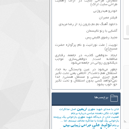
سفارش طراحی سایت در اراک (اهمیت
طراحی سایت اراک)
خودرو هیدروژنی
فیلتر ممبران
دانلود آهنگ نم نم بارون زد از رضا مریدی
آشنایی با رنو تالیسمان
مجید رضوی قلبمی پس
توییت | علت نورانیت و نام پرآوازه حضرت
مسیح(ع)
ایجاد «دوقطبی کاذب» در جامعه، رفتاری
منافقانه است/ دوقطبی‌سازی موجب
دیکتاتوری روانی در جامعه می‌شود
چطور می‌شود در عین وابستگی به خدا،
استقلال هم داشت؟/ اخلاص یعنی تحت تأثیر
هیچ چیزی نیستی و مستقل هستی/ خدا
نمی‌خواهد کسی بدون استقلال و تحت تأثیر
جوّ، خوب بشود
برچسب‌ها
اربعین
اذان با صدای شهید مطهری
اصل مذاکرات
اظهارات تکان دهنده عباسی درباره برجام
اهمیت اذان از دیدگاه شهید مطهری
بازخوانی یک پرونده
بازخوانی یک کودتا
با مذاکره مخالف نیستم، اما ...
تولید ملی
جراحی زیبایی بینی
برجام