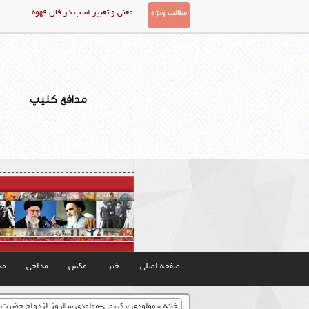
معنی و تعبیر اسب در فال قهوه
مطالب ویژه
مدافع کلیپ
صفحه اصلی
خبر
عکس
مداحی
مذ
خانه
»
مولودی
»
کریمی-مولودی سالروز ازدواج حضرت