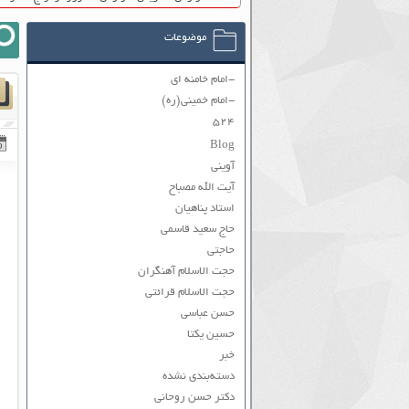
موضوعات
-امام خامنه ای
-امام خمینی(ره)
۵۲۴
Blog
آوینی
آیت الله مصباح
استاد پناهیان
حاج سعید قاسمی
حاجتی
حجت الاسلام آهنگران
حجت الاسلام قرائتی
حسن عباسی
حسین یکتا
خبر
دسته‌بندی نشده
دکتر حسن روحانی