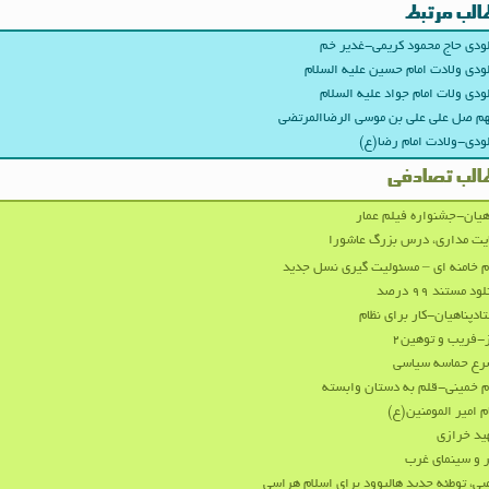
الب مرتبط
ودی حاج محمود کریمی-غدیر خم
ودی ولادت امام حسین علیه السلام
ودی ولات امام جواد علیه السلام
هم صل علی علی بن موسی الرضاالمرتضی
ودی-ولادت امام رضا(ع)
الب تصادفی
هیان-جشنواره فیلم عمار
یت‌ مداری، درس بزرگ عاشورا
م خامنه ای – مسئولیت گیری نسل جدید
ود مستند ۹۹ درصد
ادپناهیان-کار برای نظام
-فریب و توهین۲
رع حماسه سیاسی
م خمینی-قلم به دستان وابسته
م امیر المومنین(ع)
ید خرازی
 و سینمای غرب
بی، توطئه جدید هالیوود برای اسلام هراسی