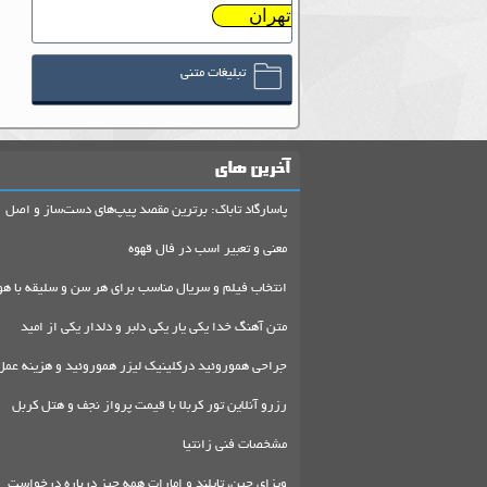
تهران
تبلیغات متنی
آخرین های
پاسارگاد تاباک: برترین مقصد پیپ‌های دست‌ساز و اصل
معنی و تعبیر اسب در فال قهوه
انتخاب فیلم و سریال مناسب برای هر سن و سلیقه با هو
متن آهنگ خدا یکی یار یکی دلبر و دلدار یکی از امید
جراحی هموروئید درکلینیک لیزر هموروئید و هزینه عمل
رزرو آنلاین تور کربلا با قیمت پرواز نجف و هتل کربل
مشخصات فنی زانتیا
ویزای چین، تایلند و امارات همه چیز درباره درخواست