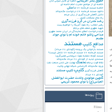
حقوق بشر آمریکایی
خاطره ای فایل صوتی اذان
خلاصه ای از مواضع حضرت امام خامنه ای
داعش
خلاصه مستند فرمانده 76
دانلود مستند فرمانده 76
درخواست مک‌دونالد
دلایل کاهش فرزندآوری از زبان مردم
راه علاج مشکلات کشور ...
رشد مادران در گرو فرزندآوری
رهبر انقلاب: راه نفوذ آمریکا را خواهیم بست
شهید مطهری
ضعف های برجام
فرم درخواست اعطای نمایندگی در ایران
محمد مطهری
مداحی پاشو خانم خونه ام با نوای جواد
مقدم
مستند
مدافع کلیپ
ف
مستند بازخوانی یک پرونده (کودتای 28 مرداد)
مستند فرمانده 76
مستند فرمانده 76 شامل چیست؟
ر
مستند کوتاه «نقشه نفوذ؛ دیپلماسی همبرگری»
مستندی جدید از کودتای 28 مرداد
مک‌دونالد
ر
نماهنگ
نقاط قوت برجام
نهضت ملي شدن صنعت نفت
ا
ورود مک‌دونالد
کارشناس شبکه جهانی ولایت
کلیپ
کلیپ مستند
ه
کاهش فرزندآوری
کودتای 28 مرداد
.
گلچین مولودی ولادت حضرت ابوالفضل
العباس(ع) با نوای محمود کریمی
ه
پیوندها
Filmo
 های