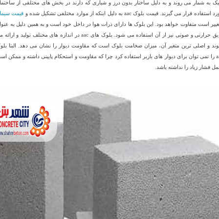
ک به شمار می روند و به دلیل ساختار بدون درز و شیاری که دارند در بخش های مختلفی از ساختما
 استفاده قرار می گیرند. قیمت بلوک aac به دلیل اینکه از موارد مختلفی تشکیل شده و
قیمت سیما
غییر است متفاوت خواهد بود. این بلوک ها دارای ذرات هوا در داخل خود است و به همین دلیل به عنوا
عایق حرارتی و صوتی نیز از آن استفاده می شود. بلوک های aac در اندازه های مختلف تولید و ارائ
ند و اصلی ترین متغیر آن، میزان ضخامت بلوک است که مقاومت دیوار را نشان می دهد. البتا بلو
aac را نمی توان برای دیوار های باربر استفاده کرد چرا که مقاومت و استحکام پایینی داشته و ممکن اس
مل فشار زیاد را نداشته باشد.