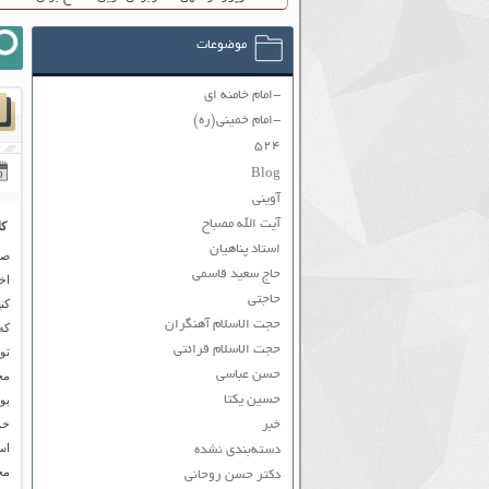
موضوعات
-امام خامنه ای
-امام خمینی(ره)
۵۲۴
Blog
آوینی
آیت الله مصباح
کا
استاد پناهیان
صن
حاج سعید قاسمی
اخ
حاجتی
کن
حجت الاسلام آهنگران
که
حجت الاسلام قرائتی
تو
حسن عباسی
مخ
حسین یکتا
بو
خو
خبر
اس
دسته‌بندی نشده
مج
دکتر حسن روحانی