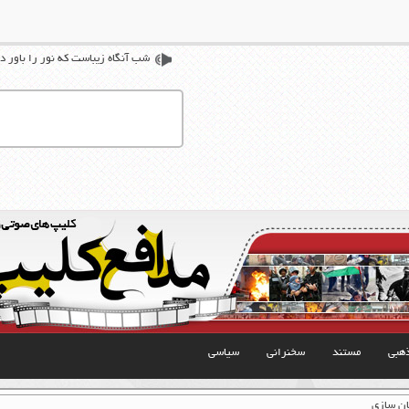
شب آنگاه زیباست که نور را باور د
هبی
مستند
سخنرانی
سیاسی
ان سازی