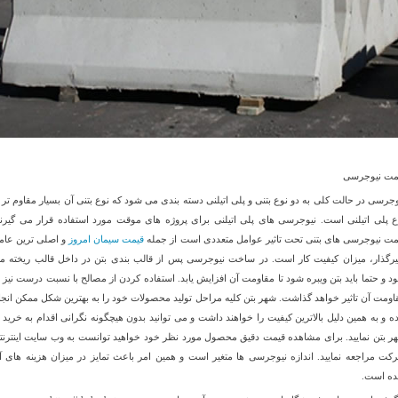
مت نیوجرسی
وجرسی در حالت کلی به دو نوع بتنی و پلی اتیلنی دسته بندی می شود که نوع بتنی آن بسیار مقاوم تر ا
ع پلی اتیلنی است. نیوجرسی های پلی اتیلنی برای پروژه های موقت مورد استفاده قرار می گیرند
مت نیوجرسی های بتنی تحت تاثیر عوامل متعددی است از جمله
قیمت سیمان امروز
و اصلی ترین عام
ثیرگذار، میزان کیفیت کار است. در ساخت نیوجرسی پس از قالب بندی بتن در داخل قالب ریخته م
د و حتما باید بتن ویبره شود تا مقاومت آن افزایش یابد. استفاده کردن از مصالح با نسبت درست نیز ب
اومت آن تاثیر خواهد گذاشت. شهر بتن کلیه مراحل تولید محصولات خود را به بهترین شکل ممکن انجا
ده و به همین دلیل بالاترین کیفیت را خواهند داشت و می توانید بدون هیچگونه نگرانی اقدام به خرید ا
ر بتن نمایید. برای مشاهده قیمت دقیق محصول مورد نظر خود خواهید توانست به وب سایت اینترنت
کت مراجعه نمایید. اندازه نیوجرسی ها متغیر است و همین امر باعث تمایز در میزان هزینه های آ
ه است.