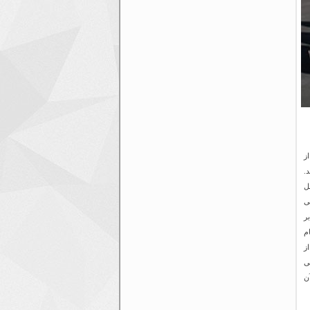
ز
.
ل
ی
ر
م
ز
ی
ن