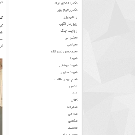
قرا
دکتراحمدی نژاد
دکتررحیم پور
رائفی پور
کی
رپورتاژ آگهی
کی
روایت جنگ
با
سخنرانی
می
سیاسی
از 
سیدحسن نصرالله
شهدا
شهید بهشتی
شهید مطهری
شیخ مهدی طائب
عکس
علما
کافی
متفرقه
مداحی
مذهبی
مستند
مستند راه