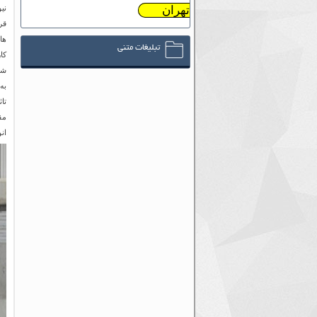
تهران
نی
قر
ها
تبلیغات متنی
کا
شد
به
تا
مق
ان