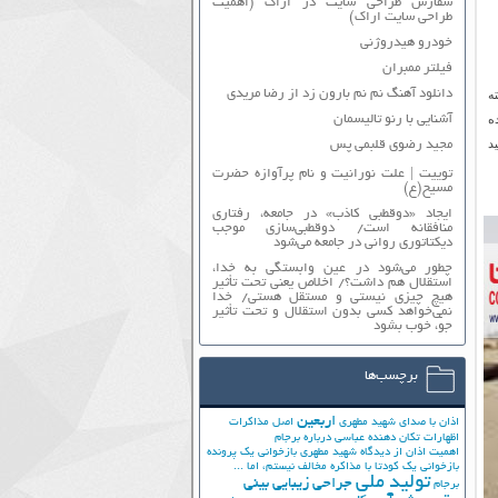
سفارش طراحی سایت در اراک (اهمیت
طراحی سایت اراک)
خودرو هیدروژنی
فیلتر ممبران
دانلود آهنگ نم نم بارون زد از رضا مریدی
ه
ه
آشنایی با رنو تالیسمان
د
مجید رضوی قلبمی پس
توییت | علت نورانیت و نام پرآوازه حضرت
مسیح(ع)
ایجاد «دوقطبی کاذب» در جامعه، رفتاری
منافقانه است/ دوقطبی‌سازی موجب
دیکتاتوری روانی در جامعه می‌شود
چطور می‌شود در عین وابستگی به خدا،
استقلال هم داشت؟/ اخلاص یعنی تحت تأثیر
هیچ چیزی نیستی و مستقل هستی/ خدا
نمی‌خواهد کسی بدون استقلال و تحت تأثیر
جوّ، خوب بشود
برچسب‌ها
اربعین
اذان با صدای شهید مطهری
اصل مذاکرات
اظهارات تکان دهنده عباسی درباره برجام
اهمیت اذان از دیدگاه شهید مطهری
بازخوانی یک پرونده
بازخوانی یک کودتا
با مذاکره مخالف نیستم، اما ...
تولید ملی
جراحی زیبایی بینی
برجام