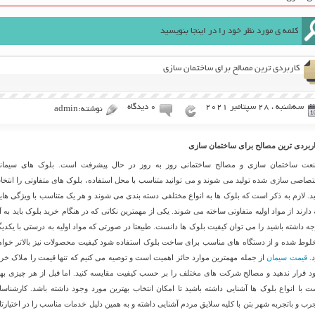
کاربردی ترین مصالح برای ساختمان سازی
سه‌شنبه ، 28 سپتامبر 2021
۰ دیدگاه
نوشته:admin
ربردی ترین مصالح برای ساختمان سازی
عت ساختمان سازی و مصالح ساختمانی روز به روز در حال پیشرفت است. بلوک های سیمان
تصاصی سازی شده تولید می شوند و می توانید متناسب با محل استفاده، بلوک های متفاوتی را انتخا
ید. لازم به ذکر است که بلوک ها به انواع مختلفی دسته بندی می شوند و هر یک متناسب با ویژگی های
 دارند از مواد اولیه متفاوتی ساخته می شوند. یکی از مهمترین نکاتی که در هنگام خرید بلوک باید به آ
جه داشته باشید را می توان کیفیت بلوک ها دانست. طبیعتا در صورتی که مواد اولیه به درستی با یکدیگ
لوط شده و از دستگاه های مناسب برای ساخت بلوک استفاده شود کیفیت محصولات نیز بالاتر خواه
د.
قیمت سیمان
از جمله مهمترین موارد حائز اهمیت است و توصیه می کنیم که تنها قیمت را ملاک خری
د قرار ندهید و مصالح شرکت های مختلف را بر حسب کیفیت مقایسه کنید. اما قبل از هر چیزی بهت
ت با انواع بلوک ها آشنایی داشته باشید تا امکان انتخاب بهترین مورد وجود داشته باشد. کارشناسا
رب و باتجربه شهر بتن با کلیه سلایق مردم آشنایی داشته و به همین دلیل خدمات مناسب را در اختیارتا