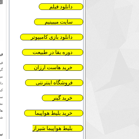
دانلود فیلم
سایت میبینیم
دانلود بازی کامیپوتر
دوره بقا در طبیعت
قی
خرید هاست ارزان
می
فروشگاه اینترنتی
دا
کی
خرید گینر
سا
نظ
ها
خرید بلیط هواپیما
شم
بلیط هواپیما شیراز
نی