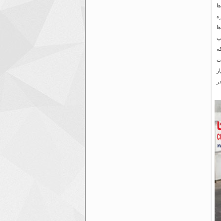
ا
ه
ا
پ
ه
ت
ر
ر