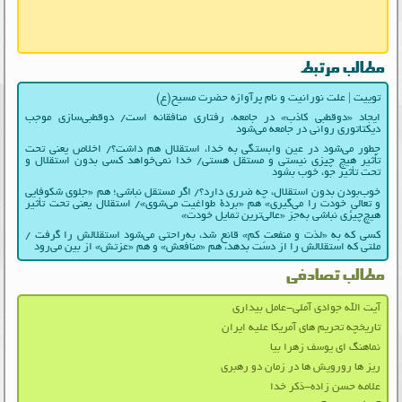
مطالب مرتبط
توییت | علت نورانیت و نام پرآوازه حضرت مسیح(ع)
ایجاد «دوقطبی کاذب» در جامعه، رفتاری منافقانه است/ دوقطبی‌سازی موجب
دیکتاتوری روانی در جامعه می‌شود
چطور می‌شود در عین وابستگی به خدا، استقلال هم داشت؟/ اخلاص یعنی تحت
تأثیر هیچ چیزی نیستی و مستقل هستی/ خدا نمی‌خواهد کسی بدون استقلال و
تحت تأثیر جوّ، خوب بشود
خوب‌بودن بدون استقلال، چه ضرری دارد؟/ اگر مستقل نباشی؛ هم «جلوی شکوفایی
و تعالیِ خودت را می‌گیری» هم «بردۀ طواغیت می‌شوی»/ استقلال یعنی تحت تأثیر
هیچ‌چیزی نباشی به‌جز «عالی‌ترین تمایل خودت»
کسی که به «لذت و منفعتِ کم» قانع شد، به‌راحتی می‌شود استقلالش را گرفت /
ملتی که استقلالش را از دست بدهد، هم «منافعش» و هم «عزتش» از بین می‌رود
مطالب تصادفی
آیت الله جوادی آملی-عامل بیداری
تاریخچه تحریم های آمریکا علیه ایران
نماهنگ ای یوسف زهرا بیا
ریز ها رورویش ها در زمان دو رهبری
علامه حسن زاده-ذکر خدا