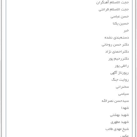
حجت الاسلام آهنگران
حجت الاسلام قرائتی
حسن عباسی
حسین یکتا
خبر
دسته‌بندی نشده
دکتر حسن روحانی
دکتراحمدی نژاد
دکتررحیم پور
رائفی پور
رپورتاژ آگهی
روایت جنگ
سخنرانی
سیاسی
سیدحسن نصرالله
شهدا
شهید بهشتی
شهید مطهری
شیخ مهدی طائب
عکس