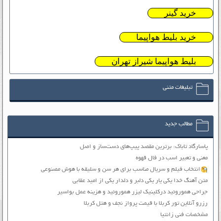
خرید گینر
خرید بلیط هواپیما
بلیط هواپیما شیراز تهران
تبلیغات متنی
مطالب جدید
پاسارگاد تاباک: برترین مقصد پیپ‌های دست‌ساز و اصل
معنی و تعبیر اسب در فال قهوه
انتخاب فیلم و سریال مناسب برای هر سن و سلیقه با هوش مصنوعی
متن آهنگ خدا یکی یار یکی دلبر و دلدار یکی از امید عقابی
جراحی هموروئید درکلینیک لیزر هموروئید و هزینه عمل بواسیر
رزرو آنلاین تور کربلا با قیمت پرواز نجف و هتل کربلا
مشخصات فنی زانتیا