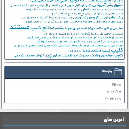
تولید ملی
جراحی زیبایی بینی
با مذاکره مخالف نیستم، اما ...
برجام
حقوق بشر آمریکایی
خاطره ای فایل صوتی اذان
خلاصه ای از مواضع حضرت امام خامنه ای
داعش
خلاصه مستند فرمانده 76
دانلود مستند فرمانده 76
درخواست مک‌دونالد
دلایل کاهش فرزندآوری از زبان مردم
راه علاج مشکلات کشور ...
رشد مادران در گرو فرزندآوری
رهبر انقلاب: راه نفوذ آمریکا را خواهیم بست
شهید مطهری
ضعف های برجام
فرم درخواست اعطای نمایندگی در ایران
محمد مطهری
مستند
مدافع کلیپ
مداحی پاشو خانم خونه ام با نوای جواد مقدم
مستند بازخوانی یک پرونده (کودتای 28 مرداد)
مستند فرمانده 76
مستند فرمانده 76 شامل چیست؟
مستند کوتاه «نقشه نفوذ؛ دیپلماسی همبرگری»
نماهنگ
مستندی جدید از کودتای 28 مرداد
مک‌دونالد
نقاط قوت برجام
نهضت ملي شدن صنعت نفت
ورود مک‌دونالد
کارشناس شبکه جهانی ولایت
کاهش فرزندآوری
کلیپ
کلیپ مستند
کودتای 28 مرداد
گلچین مولودی ولادت حضرت ابوالفضل العباس(ع) با نوای محمود کریمی
پیوندها
Filmo
هنگ درام
وطن موزیک
آخرین های