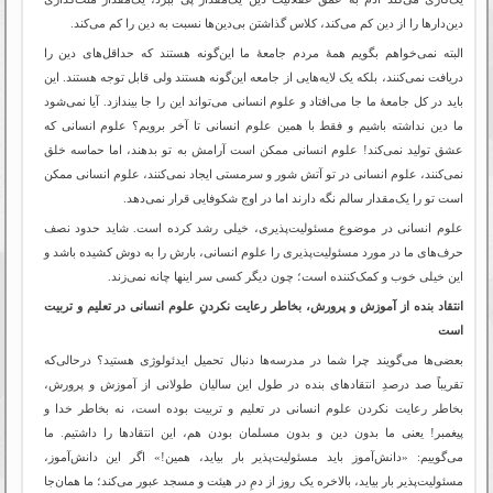
دین‌دارها را از دین کم می‌کند، کلاس گذاشتن بی‌دین‌ها نسبت به دین را کم می‌کند.
البته نمی‌خواهم بگویم همۀ مردم جامعۀ ما این‌گونه هستند که حداقل‌های دین را
دریافت نمی‌کنند، بلکه یک لایه‌هایی از جامعه این‌گونه هستند ولی قابل توجه هستند. این
باید در کل جامعۀ ما جا می‌افتاد و علوم انسانی می‌تواند این را جا بیندازد. آیا نمی‌شود
ما دین نداشته باشیم و فقط با همین علوم انسانی تا آخر برویم؟ علوم انسانی که
عشق تولید نمی‌کند! علوم انسانی ممکن است آرامش به تو بدهند، اما حماسه‌ خلق
نمی‌کنند، علوم انسانی در تو آتش شور و سرمستی ایجاد نمی‌کنند، علوم انسانی ممکن
است تو را یک‌مقدار سالم نگه دارند اما در اوج شکوفایی قرار نمی‌دهد.
علوم انسانی در موضوع مسئولیت‌پذیری، خیلی رشد کرده است. شاید حدود نصف
حرف‌‌های ما در مورد مسئولیت‌پذیری را علوم انسانی، بارش را به دوش کشیده باشد و
این خیلی خوب و کمک‌کننده است؛ چون دیگر کسی سر اینها چانه نمی‌زند.
انتقاد بنده از آموزش و پرورش، بخاطر رعایت نکردنِ علوم انسانی در تعلیم و تربیت
است
بعضی‌ها می‌گویند چرا شما در مدرسه‌ها دنبال تحمیل ایدئولوژی هستید؟ درحالی‌که
تقریباً صد درصدِ انتقادهای بنده در طول این سالیان طولانی از آموزش و پرورش،
بخاطر رعایت نکردن علوم انسانی در تعلیم و تربیت بوده است، نه بخاطر خدا و
پیغمبر! یعنی ما بدون دین و بدون مسلمان بودن هم، این انتقادها را داشتیم. ما
می‌گوییم: «دانش‌آموز باید مسئولیت‌پذیر بار بیاید، همین!» اگر این دانش‌آموز،
مسئولیت‌پذیر بار بیاید، بالاخره یک روز از دمِ در هیئت و مسجد عبور می‌کند؛ ما همان‌جا