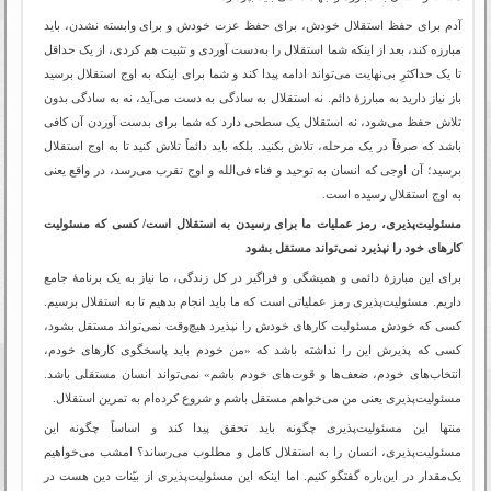
آدم برای حفظ استقلال خودش، برای حفظ عزت خودش و برای وابسته نشدن، باید
مبارزه کند، بعد از اینکه شما استقلال را به‌دست آوردی و تثبیت هم کردی، از یک حداقل
تا یک حداکثرِ بی‌نهایت می‌تواند ادامه پیدا کند و شما برای اینکه به اوج استقلال برسید
باز نیاز دارید به مبارزۀ دائم. نه استقلال به سادگی به دست می‌آید، نه به سادگی بدون
تلاش حفظ می‌شود، نه استقلال یک سطحی دارد که شما برای بدست آوردن آن کافی
باشد که صرفاً در یک مرحله، تلاش بکنید. بلکه باید دائماً تلاش کنید تا به اوج استقلال
برسید؛ آن اوجی که انسان به توحید و فناء فی‌الله و اوج تقرب می‌رسد، در واقع یعنی
به اوج استقلال رسیده است.
مسئولیت‌پذیری، رمز عملیات ما برای رسیدن به استقلال است/ کسی که مسئولیت
کارهای خود را نپذیرد نمی‌تواند مستقل بشود
برای این مبارزۀ دائمی و همیشگی و فراگیر در کل زندگی، ما نیاز به یک برنامۀ جامع
داریم. مسئولیت‌پذیری رمز عملیاتی است که ما باید انجام بدهیم تا به استقلال برسیم.
کسی که خودش مسئولیت کارهای خودش را نپذیرد هیچ‌وقت نمی‌تواند مستقل بشود،
کسی که پذیرش این را نداشته باشد که «من خودم باید پاسخگوی کارهای خودم،
انتخاب‌های خودم، ضعف‌ها و قوت‌های خودم باشم» نمی‌تواند انسان مستقلی باشد.
مسئولیت‌پذیری یعنی من می‌خواهم مستقل باشم و شروع کرده‌ام به تمرین استقلال.
منتها این مسئولیت‌پذیری چگونه باید تحقق پیدا کند و اساساً چگونه این
مسئولیت‌پذیری، انسان را به استقلال کامل و مطلوب می‌رساند؟ امشب می‌خواهیم
یک‌مقدار در این‌باره گفتگو کنیم. اما اینکه این مسئولیت‌پذیری از بیّنات دین هست در