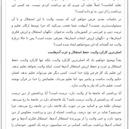
تقلید کجاست؟ اصلاً تقلید آن چیزی که تو برداشت کردی نیست. چه کسی این
برداشت را از دین، به تو داده است؟
در جلسات بعدی عرض خواهم کرد که نسبت ولایت با این استقلال و با آن
مسئولیت‌پذیری چیست؟ آن‌وقت شما تعجب می‌کنید که چرا توسط ارکان تعلیم و
تربیت دینی و غیردینی در کشورمان، ولایت به‌عنوان «نگهبان استقلال و ارزش فکری
انسان‌ها» و «نگهبانِ ارزش انتخاب انسان‌ها» معرفی نشده است؟ پس تا حالا دربارۀ
ولایت چه گفته‌اند که این سوءتفاهم ایجاد شده است؟
اصلی‌ترین کارکرد ولایت، حفظ استقلال و عزت آدم‌هاست
بعداً توضیح خواهیم داد که اصلی‌ترین کارکرد ولایت، بلکه تنها کارکرد ولایت، حفظ
استقلال و عزت و حفظ ارزش استقلال آدم‌ها است. اینکه ولایت بخواهد تعلیم بدهد،
این تعلیم یک کار فرعیِ ولیّ خدا است، کسی دیگر هم می‌تواند تعلیم بدهد. لقمان
حکیم ولایت نداشت و پیامبر نبود اما تعلیم می‌داد، تعلیماتش را خدا در قرآن نوشته
است، تعلیم دادن که نیاز به ولایت ندارد.
آیا برداشتی که جامعۀ ما از ولایت دارد، درست است؟ آیا برداشتش از دین درست
است که برداشتش از ولایت درست باشد؟ یک فاجعه‌ای دارد در جامعۀ ما رخ می‌دهد.
دوستان طلبۀ من و اساتید من در حوزه، یک فاجعه دارد در جامعه رخ می‌دهد، چرا
نمی‌بینیم؟ شاید در حد نود درصد، برداشت اشتباه از دین و برداشت معکوس از دین
وجود دارد، و حتی ولایت را از بین‌برندۀ استقلال آدم‌ها، استقلال فکری آدم‌ها و حق
انتخاب آدم‌ها برداشت می‌کنند. کسانی در حد سیاسیون درجه یک کشور، خودشان را