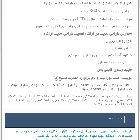
ویزای چین، تایلند و امارات همه چیز درباره درخواست ویزا
ایرانی موزیک – دانلود آهنگ جدید
مزایا و معایب استفاده از ماژول LED در روشنایی خانگی
نحوه ثبت نام در سامانه مودیان مالیاتی: راهنمای کامل و قابل فهم
سفارش طراحی سایت در اراک (اهمیت طراحی سایت اراک)
خودرو هیدروژنی
فیلتر ممبران
دانلود آهنگ نم نم بارون زد از رضا مریدی
آشنایی با رنو تالیسمان
مجید رضوی قلبمی پس
توییت | علت نورانیت و نام پرآوازه حضرت مسیح(ع)
ایجاد «دوقطبی کاذب» در جامعه، رفتاری منافقانه است/ دوقطبی‌سازی موجب
دیکتاتوری روانی در جامعه می‌شود
چطور می‌شود در عین وابستگی به خدا، استقلال هم داشت؟/ اخلاص یعنی تحت
تأثیر هیچ چیزی نیستی و مستقل هستی/ خدا نمی‌خواهد کسی بدون استقلال و
تحت تأثیر جوّ، خوب بشود
برچسب‌ها
اربعین
اذان با صدای شهید مطهری
اصل مذاکرات
اظهارات تکان دهنده عباسی درباره برجام
اهمیت اذان از دیدگاه شهید مطهری
بازخوانی یک پرونده
بازخوانی یک کودتا