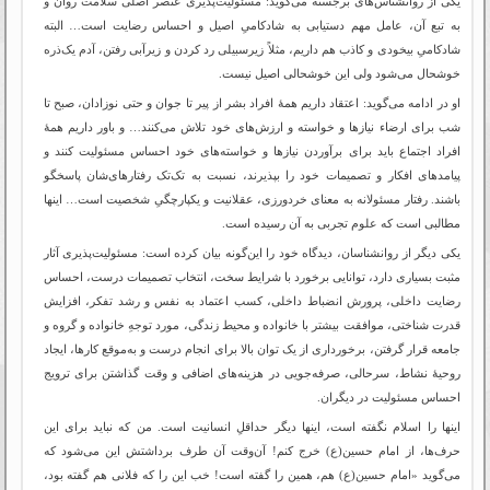
یکی از روانشناس‌های برجسته می‌گوید: مسئولیت‌پذیری عنصر اصلی سلامت روان و
به تبع آن، عامل مهم دستیابی به شادکامیِ اصیل و احساس رضایت است… البته
شادکامیِ بیخودی و کاذب هم داریم، مثلاً زیرسبیلی رد کردن و زیرآبی رفتن، آدم یک‌ذره
خوشحال می‌شود ولی این خوشحالی اصیل نیست.
او در ادامه می‌گوید: اعتقاد داریم همۀ افراد بشر از پیر تا جوان و حتی نوزادان، صبح تا
شب برای ارضاء نیازها و خواسته و ارزش‌های خود تلاش می‌کنند… و باور داریم همۀ
افراد اجتماع باید برای برآوردن نیازها و خواسته‌های خود احساس مسئولیت کنند و
پیامدهای افکار و تصمیمات خود را بپذیرند، نسبت به تک‌تک رفتارهای‌شان پاسخگو
باشند. رفتار مسئولانه به معنای خردورزی، عقلانیت و یکپارچگیِ شخصیت است… اینها
مطالبی است که علوم تجربی به آن رسیده است.
یکی دیگر از روانشناسان، دیدگاه خود را این‌گونه بیان کرده است: مسئولیت‌پذیری آثار
مثبت بسیاری دارد، توانایی برخورد با شرایط سخت، انتخاب تصمیمات درست، احساس
رضایت داخلی، پرورش انضباط داخلی، کسب اعتماد به نفس و رشد تفکر، افزایش
قدرت شناختی، موافقت بیشتر با خانواده و محیط زندگی، مورد توجهِ خانواده و گروه و
جامعه قرار گرفتن، برخورداری از یک توان بالا برای انجام درست و به‌موقع کارها، ایجاد
روحیۀ نشاط، سرحالی، صرفه‌جویی در هزینه‌های اضافی و وقت‌ گذاشتن برای ترویج
احساس مسئولیت در دیگران.
اینها را اسلام نگفته است، اینها دیگر حداقلِ انسانیت است. من که نباید برای این
حرف‌ها، از امام حسین(ع) خرج کنم! آن‌وقت آن طرف برداشتش این می‌شود که
می‌گوید «امام حسین(ع) هم، همین را گفته است! خب این را که فلانی هم گفته بود،