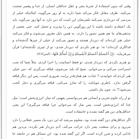
وقتی که بدون استفادۀ از تجربۀ بشر و عقل حداقلی انسان، از خدا و پیغمبر صحبت
می‌کنید، طرف مقابل فکر می‌کند شما دارید به او زور می‌گویید، کمااینکه خیلی از
مردمی که دین‌داری نمی‌کنند تلقی‌شان این است که دین دارد به آنها زور می‌گوید. باید
یک اعتقادی داشته باشند تا این زورگوییِ دین را بپذیرند و تحمل کنند. حتی بعضی از
مذهبی‌های ما هم همین تصور را دارند، به همین دلیل مغرور می‌‌شوند و فکر می‌کنند
خیلی هنر کرده‌اند که دین‌دار هستند و تصور می‌کنند از خیلی از چیزها گذشته‌اند و
فداکاری کرده‌اند! نه؛ تو هنر نکردی که دین‌‌دار شدی، تو از چیزی نگذشته‌ای! قرآن
می‌فرماید: «إِنْ أَحْسَنتُمْ أَحْسَنتُمْ لأَنفُسِکمْ وَ إِنْ أَسَأْتُمْ فَلَهَا» (اسراء/۷)
تو هنری نکردی که دین‌دار شدی، تو فقط انسانیتت را اجرا کردی. مثلاً شما که شب
استراحت می‌کنی و می‌خوابی، صبح که بلند می‌شوی، قیافه می‌گیری که «من خیلی
هنر کردم که خوابیدم»؟ عبادت هم همان‌قدر برایت ضروری است، پس این دیگر قیافه‌
گرفتن ندارد. باطریِ موبایلت را که شارژ می‌کنی، قیافه می‌گیری و دچار عُجب
می‌شود؟! نه، چون نیاز داشتی.
تو از راه علوم تجربی و انسانی هم می‌توانستی بفهمی که نماز، انرژی‌بخش است؛ مثل
غذا که انرژی‌بخش است. پس نماز که می‌خوانی چرا قیافه می‌گیری؟ این یعنی
حداقل‌های دین هم گفته نشده و جانیفتاده است.
اگر حداقل‌های دین گفته شده بود، معلوم می‌شد که این دین، یک مسیر عقلانی را دارد
می‌رود و برای منفعت بشر دارد حرکت می‌کند، آدم دین‌دار هنر نکرده، بی‌دین هم
نادانی کرده و ضرر کرده است. اگر این گفته شده بود، این مسائل هم در جامعه جا