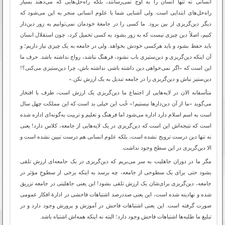
انسانی نه تنها انسان را به اوج نمی‌رسانند، بلکه راه‌حل‌هایی که می‌دهند بسیار
راه‌حل‌های ابتدایی است. ولی آشنایی شما با علوم انسانی منجر به این می‌شود که
دیگر دین‌گریزی از بین برود. ما کسی را در جامعۀ خودمان نمی‌توانیم به زور دین‌دار
کنیم، اصلاً دین چیزی نیست که به زور بشود به کسی تحمیل کرد، چون استقلال انسان
باید حفظ بشود و باید هرکسی خودش بخواهد. ولی در جامعه به یک چیزی نیاز داریم؛ و
آن اینکه دین‌گریزی و دین‌ستیزی باب نشود، فرهنگ نباشد، رواج نداشته باشد. حرف ما
این است که «اگر نمی‌خواهی دین داشته باشی نداشته باش، چرا دین‌ستیزی می‌کنی؟!
دین‌ستیز نباش و دین‌گریزی را در جامعه تبدیل به یک ارزش نکن.»
متأسفانه الان در لایه‌هایی از اجتماع ما دین‌گریزی یک ارزش است، طرف با افتخار
می‌گوید «ما از آن دین‌دارها نیستیم!» خُب این خیلی بد است که این مملکت چهل سال
است به اسم اسلام دارد اداره می‌شود اما فرهنگ و تعلیم و تربیت به‌گونه‌ای اداره شده
است که نتیجه‌اش این است که دین‌گریزی در یک لایه‌هایی از جامعه، کلاس دارد! یعنی
نه تنها دین درست ترویج نشده است، بلکه علوم انسانی هم درست تبیین نشده است و
الا دین‌گریزی در این سطح وجود نداشت.
مگر ما در دوران جاهلیت به سر می‌بریم که دین‌گریزی در یک جامعه‌ای ارزش تلقی
بشود حتی برای یک سطوحی از جامعه، چه برسد به اینکه برخی از سطوحِ مؤثر در
جامعه، دین‌گریزی برای‌شان یک ارزش تلقی بشود! این یعنی جاهلیتی در جامعه تزریق
شده و نهادینه شده است، این یعنی صددرصد اشتباهات فاحشی در ادارۀ افکار عمومی
صورت گرفته است. این یعنی اشتباهات فاحش در آموزش و پرورش وجود دارد و در
تبلیغ ما طلبه‌ها اشتباهات فاحش وجود دارد؛ البته نه اینکه همه‌اش اشتباه باشد.