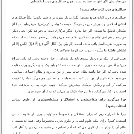
می‌افتاد، ولی الان اینها جا نیفتاده است، چون حداقل‌های دین را نگفته‌ایم.
حداقل‌های دین، اثبات صانع نیست!
حداقل‌های دین، اثبات صانع نیست! بگذارید یک نمونه برای شما بگویم؛ مثلاً حداقل‌های
اخلاق اسلامی و پذیرش دین در فرهنگ چیست؟ پبامبر اکرم(ص) می‌فرماید: «إِذَا لَمْ
تَسْتَحْیِ فَاصْنَعْ مَا شِئْتَ» اگر حیا نداری دیگر هرکاری دلت می‌خواهد بکن! یعنی دیگر
منِ پیغمبر هم نمی‌توانم برایت کاری بکنم. بعد می‌فرماید این سخن همۀ انبیاء است که
به صورت ضرب‌المثل باقی مانده است. (لَمْ یَبْقَ مِنْ أَمْثَالِ الْأَنْبِیَاءِ ع إِلَّا قَوْلُ النَّاسِ إِذَا لَمْ
تَسْتَحْیِ فَاصْنَعْ مَا شِئْتَ» (عیون اخبارالرضا ع/ج۲/ص۵۶)
یعنی قبل از اینکه تو دین‌دار بشوی باید یک مایه‌ای از حیاء داشته باشی که بیایی سراغ
دین؛ و الا من دربارۀ چه چیزی با تو صحبت کنم؟ تو باید یک جای دیگری برایت ثابت
شده باشد که اگر حیا نباشد نظام حیات بشر از بین می‌رود و نظام اجتماعی متلاشی
می‌شود. حیاء خارج از دین باید تثبیت شده باشد، و بعد دین هم می‌آید حیاء را تقویت
می‌کند، پُر آب و رنگش می‌کند، بیشترش می‌کند، جهتِ خوب به آن می‌دهد، حیاء
احمقانه را کنار می‌گذارد و با این حیاء یک‌کاری می‌کند که تو از آن سود ببری.
چرا می‌گوییم برای متقاعدشدن به استقلال و مسئولیت‌پذیری، از علوم انسانی
استفاده بشود؟
چرا ما اصرار داریم که برای استقلال و خصوصاً مسئولیت‌پذیری، از علوم انسانی
استفاده کنیم؟ برای اینکه علوم انسانی و علوم تجربی مخصوصاً وقتی همۀ اندیشمندان
عالم آن را بپذیرند، یک کاری می‌کند که آدم تسلیم دین بشود و دین‌داری را آغاز کند،
یک‌کاری می‌کند آدم به عمق عقلانیت دین یک‌مقدار پی ببرد، یک‌مقدار منت‌گذاری