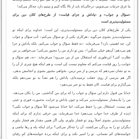
ما غرق جزئیات می‌شویم، درحالی‌که باید از بالا نگاه کنیم و ببینیم دارد چه‌کار می‌کند!
«سؤال و جواب» و «پاداش و جزای قیامت» از طرح‌های کلان دین برای
مسئولیت‌پذیری است
یکی از طرح‌های کلان دین برای مسئولیت‌پذیری، این است؛ خداوند برای اینکه تو
مسئولیت‌پذیر بشوی می‌گوید «هرکاری بکنی از تو سؤال می‌کنم» خُب سؤال و جواب
کن، چه اهمیتی دارد؟ می‌فرماید: «نه فقط سؤال و جواب می‌کنم، بلکه پاداش و جزا
هم می‌دهم؛ آن‌هم خیلی سنگین!» پس تو داری من را مجبور می‌کنی! می‌خواهی بر من
نظارت کنی؟ این‌طوری که استقلال من از بین می‌رود! می‌فرماید: «نه، هم سؤال و
جوابت را روز قیامت می‌کنم که معلوم نیست کِی است، و هم اینکه هیچ چیزی از آن را
به تو نشان نمی‌دهم که بترسی و از سرِ ترس، بخواهی مجبور بشوی و انجامش بدهی،
اگر هم بترسی از روی عقلت ترسیده‌ای، پاداش را هم نقداً به تو نمی‌دهم بلکه
می‌گذارم برای قیامت. الان فقط به تو خبر می‌دهم»
خدایا من قبول دارم این سؤال و جواب را که برای من گذاشتی، من را تکان می‌دهد،
من را یک‌مقدار مسئولیت‌پذیر می‌کند و چون پاداش و جزایت به‌صورت فوری و عینی
هم نیست، استقلال من را حفظ می‌کند، اما خدایا می‌شود کلاً سؤال و جواب نکنی؟
(بنده از طرف خدا جواب می‌دهم) خدا می‌فرماید: من حرفی ندارم که برای اینکه
مسئولیت‌پذیر بشوی اصلاً روی تو فشار نیاورم، ولی اگر همین مقدار هم فشار نیاورم
دیگران تو را به بردگی می‌کشند، آن را چه‌کار می‌کنی؟ برای اینکه یله و رها نباشی و
خواسته‌های کم نفسانی، تو را اسیر نکند و برای اینکه بردۀ خواسته‌های کمِ رقبای