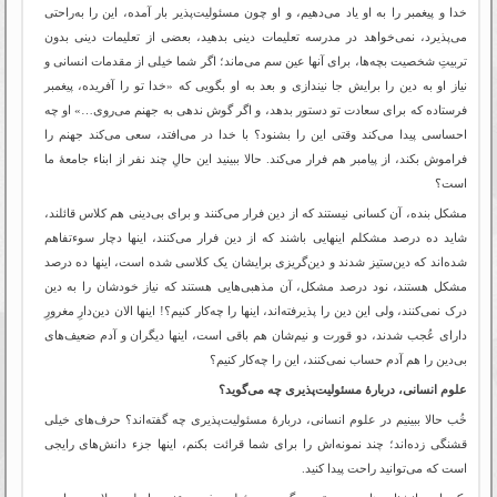
خدا و پیغمبر را به او یاد می‌دهیم، و او چون مسئولیت‌پذیر بار آمده، این را به‌راحتی
می‌پذیرد، نمی‌خواهد در مدرسه تعلیمات دینی بدهید، بعضی از تعلیمات دینی بدون
تربیتِ شخصیت بچه‌ها، برای آنها عین سم می‌ماند؛ اگر شما خیلی از مقدمات انسانی و
نیاز او به دین را برایش جا نیندازی و بعد به او بگویی که «خدا تو را آفریده، پیغمبر
فرستاده که برای سعادت تو دستور بدهد، و اگر گوش ندهی به جهنم می‌روی…» او چه
احساسی پیدا می‌کند وقتی این را بشنود؟ با خدا در می‌افتد، سعی می‌کند جهنم را
فراموش بکند، از پیامبر هم فرار می‌کند. حالا ببینید این حالِ چند نفر از ابناء جامعۀ ما
است؟
مشکل بنده، آن کسانی نیستند که از دین فرار می‌کنند و برای بی‌دینی هم کلاس قائلند،
شاید ده درصد مشکلم اینهایی باشند که از دین فرار می‌کنند، اینها دچار سوءتفاهم
شده‌اند که دین‌ستیز شدند و دین‌گریزی برایشان یک کلاسی شده است، اینها ده درصد
مشکل هستند، نود درصد مشکل، آن مذهبی‌هایی هستند که نیاز خودشان را به دین
درک نمی‌کنند، ولی این دین را پذیرفته‌اند، اینها را چه‌کار کنیم؟! اینها الان دین‌دارِ مغرورِ
دارای عُجب شدند، دو قورت و نیم‌شان هم باقی است، اینها دیگران و آدم ضعیف‌های
بی‌دین را هم آدم حساب نمی‌کنند، این را چه‌کار کنیم؟
علوم انسانی، دربارۀ مسئولیت‌پذیری چه می‌گوید؟
خُب حالا ببینیم در علوم انسانی، دربارۀ مسئولیت‌پذیری چه گفته‌اند؟ حرف‌های خیلی
قشنگی زده‌اند؛ چند نمونه‌اش را برای شما قرائت بکنم، اینها جزء دانش‌های رایجی
است که می‌توانید راحت پیدا کنید.