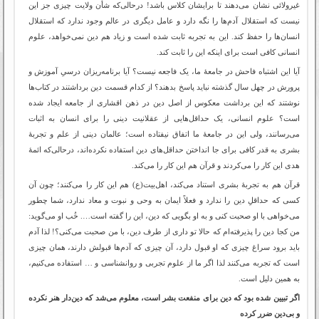
غیرولائی نشان می‌دهند تا برایشان کلاس باشد! درحالی‌که شأن ولایت چیزی جز این
نیست که استقلال آدم‌ها را نگه دارد و عامل دیگری در عالم وجود ندارد که استقلال
انسان‌ها را حفظ کند. این به تجربه ثابت شده است و زیاد هم دین نمی‌‌خواهد، علوم
انسانی کافی است برای اینکه این را ثابت کند.
آیا این اشتباه فاحش در جامعۀ ما، یک فاجعه نیست؟ آیا برنامه‌ریزان درسیِ آموزش و
پرورش در چهل سال گذشته نباید پاسخ بدهند؟ از کدام قسمت دین برداشتند در کتاب‌ها
نوشتند که این برداشت معکوس از اصل دین در ذهن اقشاری از جامعه ایجاد شده
است؟ علوم انسانی، یک حداقل‌هایی از عقلانیت دینی را برای انسان به اثبات
می‌رسانند، ولی این در جامعۀ ما اتفاق نیفتاده است؛ عالمان دینی از علم و تجربۀ
بشری به قدر کافی برای جا انداختن حداقل‌های دین استفاده نکرده‌اند، درحالی‌که ائمۀ
هدی این کار را می‌کردند و قرآن هم این کار را می‌کند.
قرآن هم به تجربۀ بشری استناد می‌کند، اهل‌بیت(ع) هم این کار را می‌کنند؛ چون آن
کسی که حداقلِ دین را ندارد و فعلاً ایمان به وحی و نبوت و معاد ندارد، شما چطور
می‌خواهی با او صحبت کنی و به او بگویی که دین، این را گفته است…. خُب او می‌گوید:
من کجا دین را پذیرفته‌ام که حالا تو داری از طرف دین، با من صحبت می‌کنی؟! لذا آدم
باید برود سراغ چیزی که او قبول دارد، آن چیزی که آدم‌ها قبولش دارند، همان چیزی
است که تجربه می‌کنند لذا اگر ما از علوم تجربی و روانشناسی و … استفاده می‌کنیم،
به همین دلیل است.
اگر تبیین شده بود که دین برای منفعت بشر است، معلوم می‌شد که دین‌دار هنر نکرده
و بی‌دین ضرر کرده