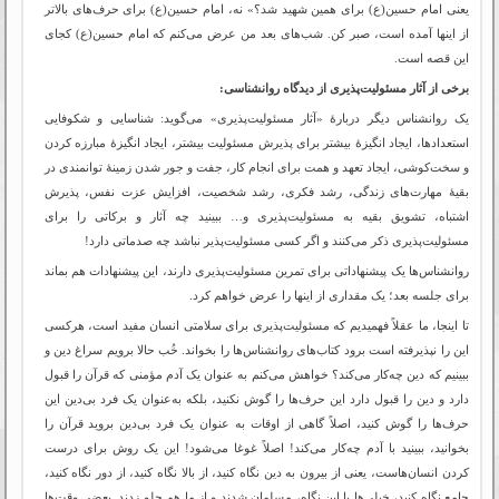
یعنی امام حسین(ع) برای همین شهید شد؟» نه، امام حسین(ع) برای حرف‌های بالاتر
از اینها آمده است، صبر کن. شب‌های بعد من عرض می‌کنم که امام حسین‌‌(ع) کجای
این قصه است.
برخی از آثار مسئولیت‌پذیری از دیدگاه روانشناسی:
یک روانشناس دیگر دربارۀ «آثار مسئولیت‌پذیری» می‌گوید: شناسایی و شکوفایی
استعدادها، ایجاد انگیزۀ بیشتر برای پذیرش مسئولیت بیشتر، ایجاد انگیزۀ مبارزه کردن
و سخت‌کوشی، ایجاد تعهد و همت برای انجام کار، جفت و جور شدن زمینۀ توانمندی در
بقیۀ مهارت‌های زندگی، رشد فکری، رشد شخصیت، افزایش عزت نفس، پذیرش
اشتباه، تشویق بقیه به مسئولیت‌پذیری و… ببینید چه آثار و برکاتی را برای
مسئولیت‌پذیری ذکر می‌کنند و اگر کسی مسئولیت‌پذیر نباشد چه صدماتی دارد!
روانشناس‌ها یک پیشنهاداتی برای تمرین مسئولیت‌پذیری دارند، این پیشنهادات هم بماند
برای جلسه بعد؛ یک مقداری از اینها را عرض خواهم کرد.
تا اینجا، ما عقلاً فهمیدیم که مسئولیت‌پذیری برای سلامتی انسان مفید است، هرکسی
این را نپذیرفته است برود کتاب‌های روانشناس‌ها را بخواند. خُب حالا برویم سراغ دین و
ببینیم که دین چه‌کار می‌کند؟ خواهش می‌کنم به عنوان یک آدم مؤمنی که قرآن را قبول
دارد و دین را قبول دارد این حرف‌ها را گوش نکنید، بلکه به‌عنوان یک فرد بی‌دین این
حرف‌ها را گوش کنید، اصلاً گاهی از اوقات به عنوان یک فرد بی‌دین بروید قرآن را
بخوانید، ببینید با آدم چه‌کار می‌کند! اصلاً غوغا می‌شود! این یک روش برای درست
کردن انسان‌هاست، یعنی از بیرون به دین نگاه کنید، از بالا نگاه کنید، از دور نگاه کنید،
جامع نگاه کنید، خیلی‌ها با این نگاه، مسلمان شدند و از ما هم جلو زدند. بعضی وقت‌ها