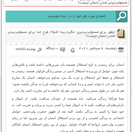
مسئولیت‌‌پذیر شدنِ انسان چیست؟
چطور برای مسئولیت‌پذیری انگیزه پیدا کنم؟/ طرح خدا برای مسئولیت‌‌پذیر
شدنِ انسان چیست؟
دوشنبه ، 6 سپتامبر 2021
۰ دیدگاه
نوشته:mehdi
انسان برای رسیدن به اوج استقلال همیشه باید تمرین‌هایی داشته باشد و تلاش‌هایی
بکند چون عوامل از بین‌برندۀ استقلال آدمی در مسیر زندگی فراوان هستند. رسیدن به
استقلال و حفظ این استقلال و عزت یک نبرد مداوم می‌خواهد، انسان یک مبارزۀ
دائمی نیاز دارد تا بتواند اسیر و بردۀ کسانی که می‌خواهند او را به بندگی بکشند نشود؛
هم یک فرد در طول مسیر زندگی خودش، هم یک جامعه به این مبارزه دائمی نیاز دارد.
شما هرکجا زندگی می‌کنید، باید همیشه از خودتان مراقبت بکنید، از اموال و
دارایی‌های‌تان مراقبت بکنید تا نه اموال شما را کسی بدزدد و برباید و تخریب کند، نه
خود شما را کسی به بردگی بکشد. البته بعد از ظهور حضرت ولی‌عصر، عوامل
اجتماعی به بردگی کشیدن و از بین بردن استقلال انسان از بین می‌رود اما در زمان
حضرت ولی‌عصر ارواحنا له الفداء عوامل درونیِ از بین رفتن استقلال انسان کماکان
هست و انسان به مبارزه و جهاد دائمی باید بپردازد.