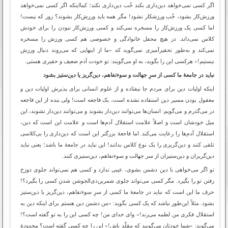
اگر کسی نمی‌خواهد دین‌داری بکند خُب دین‌داری نکند؛ کمااینکه اگر کسی نمی‌خواهد
ورزش‌کار بشود، خُب ورزشکار نشود! مگر همه باید ورزش‌کار بشوند؟ زور که نیست!
اما کسی یک ورزش‌کار را مسخره نمی‌کند و کسی ورزش‌کار نبودن را برای خودش
کلاس نمی‌داند. در هیچ محفل خانوادگی و خصوصی هم کسی ورزش را مسخره
نمی‌کند و به‌طور تحقیرآمیزی نمی‌گوید که «ما از اینهایی که می‌روند دنبال ورزش
نیستیم!» هرکسی این را بگوید، به او می‌گویند: تو خودت آدم ضعیف و حقیری هستی.
نباید در جامعۀ ما کسی از سرِ جهالت و سوءتفاهم، دین‌گریز یا دین‌ستیز بشود
اینکه اولیات دین برای مردم جا نیفتاده و از علوم انسانی برای پذیرش اولیات دین و
معقول بودن مسیر دین استفاده نشده است، یک فاجعه است! ولی بنده از این فاجعه
در می‌گذرم و می‌گویم: انسان‌ها می‌توانند دین‌دار بشوند و می‌توانند دین‌دار نشوند، این
میل خودشان است و اصلاً علامت استقلال آدم‌ها است و علامت این است که دین،
استقلال آدم‌ها را رعایت می‌کند. اما فاجعۀ بزرگتر این است که دین‌داری را بی‌کلاسی
تلقی کنند و دین‌گریزی را یک نوع کلاس بدانند! این نباید در جامعۀ ما باشد؛ یعنی نباید
دین‌گریزان و دین‌ستیزان از سر جهالت و سوءتفاهم، دین‌ستیزی کنند.
تو اگر می‌خواهی با دین دشمن بشوی، عیبی ندارد و کسی هم نمی‌تواند جلوی دوزخ
رفتن تو را بگیرد. مگر کسی می‌تواند جلوی شمربن‌ذی‌الجوشن شدنِ کسی را بگیرد؟!
حرف ما این است که نباید در جامعۀ ما کسی از سرِ سوءتفاهم، دین‌گریز یا دین‌ستیز
بشود. مثلاً این‌طور نباشد که یک کسی بگوید: «من دشمن دین هستم برای اینکه دین به
استقلال فکری من لطمه می‌زند!» وای خدای من! چه کسی این را به تو گفته است؟!
می‌گوید: «شما خودتان می‌گویید که مقلّد باش!» این را چه کسی گفته است؟ محدودۀ