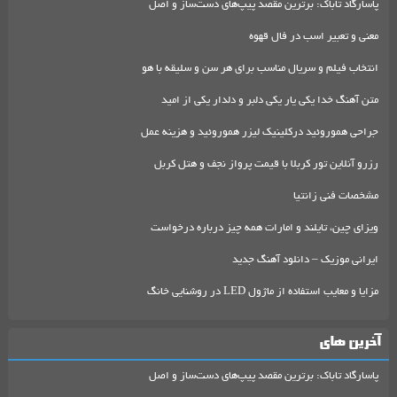
پاسارگاد تاباک: برترین مقصد پیپ‌های دست‌ساز و اصل
معنی و تعبیر اسب در فال قهوه
انتخاب فیلم و سریال مناسب برای هر سن و سلیقه با هو
متن آهنگ خدا یکی یار یکی دلبر و دلدار یکی از امید
جراحی هموروئید درکلینیک لیزر هموروئید و هزینه عمل
رزرو آنلاین تور کربلا با قیمت پرواز نجف و هتل کربل
مشخصات فنی زانتیا
ویزای چین، تایلند و امارات همه چیز درباره درخواست
ایرانی موزیک – دانلود آهنگ جدید
مزایا و معایب استفاده از ماژول LED در روشنایی خانگ
آخرین های
پاسارگاد تاباک: برترین مقصد پیپ‌های دست‌ساز و اصل