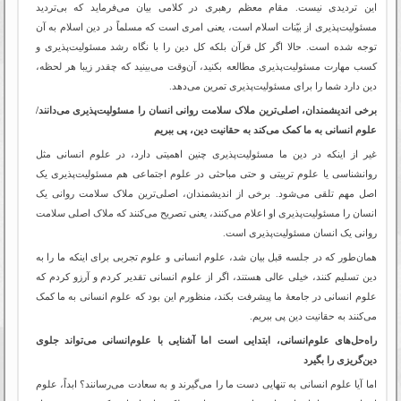
این تردیدی نیست. مقام معظم رهبری در کلامی بیان می‌فرماید که بی‌تردید
مسئولیت‌پذیری از بیّنات اسلام است، یعنی امری است که مسلماً در دین اسلام به آن
توجه شده است. حالا اگر کل قرآن بلکه کل دین را با نگاه رشد مسئولیت‌پذیری و
کسب مهارت مسئولیت‌پذیری مطالعه بکنید، آن‌وقت می‌بینید که چقدر زیبا هر لحظه،
دین دارد شما را برای مسئولیت‌پذیری تمرین می‌دهد.
برخی اندیشمندان، اصلی‌ترین ملاک سلامت روانی انسان را مسئولیت‌پذیری می‌دانند/
علوم انسانی به ما کمک می‌کند به حقانیت دین، پی ببریم
غیر از اینکه در دین ما مسئولیت‌پذیری چنین اهمیتی دارد، در علوم انسانی مثل
روانشناسی یا علوم تربیتی و حتی مباحثی در علوم اجتماعی هم مسئولیت‌پذیری یک
اصل مهم تلقی می‌شود. برخی از اندیشمندان، اصلی‌ترین ملاک سلامت روانی یک
انسان را مسئولیت‌پذیری او اعلام می‌کنند، یعنی تصریح می‌کنند که ملاک اصلی سلامت
روانی یک انسان مسئولیت‌پذیری است.
همان‌طور که در جلسه قبل بیان شد، علوم انسانی و علوم تجربی برای اینکه ما را به
دین تسلیم کنند، خیلی عالی هستند، اگر از علوم انسانی تقدیر کردم و آرزو کردم که
علوم انسانی در جامعۀ ما پیشرفت بکند، منظورم این بود که علوم انسانی به ما کمک
می‌کنند به حقانیت دین پی ببریم.
راه‌حل‌های علوم‌انسانی، ابتدایی است اما آشنایی با علوم‌انسانی می‌تواند جلوی
دین‌گریزی را بگیرد
اما آیا علوم انسانی به تنهایی دست ما را می‌گیرند و به سعادت می‌رسانند؟ ابداً، علوم