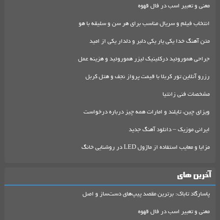
معنی و تعبیر اسب در فال قهوه
انتخاب فیلم و سریال مناسب برای هر سن و سلیقه با هو
متن آهنگ خدا یکی یار یکی دلبر و دلدار یکی از امید
جراحی هموروئید درکلینیک لیزر هموروئید و هزینه عمل
رزرو آنلاین تور کربلا با قیمت پرواز نجف و هتل کربل
مشخصات فنی زانتیا
ویزای چین، تایلند و امارات همه چیز درباره درخواست
ایرانی موزیک – دانلود آهنگ جدید
مزایا و معایب استفاده از ماژول LED در روشنایی خانگ
آخرین های
پاسارگاد تاباک: برترین مقصد پیپ‌های دست‌ساز و اصل
معنی و تعبیر اسب در فال قهوه