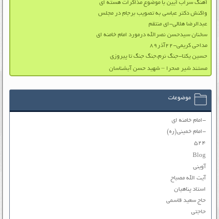
آهنگ سراب آیین با موضوع مذاکرات هسته ای
واکنش دکتر عباسی به تصویب برجام در مجلس
عبدالرضا هلالی-ای منتقم
سخنان سیدحسن نصرالله درمورد امام خامنه ای
مداحی کریمی-۲۲آذر۸۹
حسین یکتا-جنگ نرم،جنگ جنگ تا پیروزی
مستند شیر صحرا – شهید حسن آبشناسان
موضوعات
-امام خامنه ای
-امام خمینی(ره)
۵۲۴
Blog
آوینی
آیت الله مصباح
استاد پناهیان
حاج سعید قاسمی
حاجتی