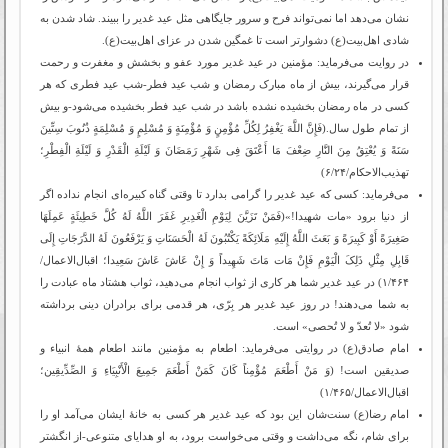
نشان می‌دهد اما نمی‌تواند فرح و سرور جایگاهی مثل عید غدیر را ببیند. شاد شدن به
شادی اهل‌بیت(ع) دشوارتر است تا غمگین شدن در عزای اهل‌بیت(ع).
در روایت می‌فرماید: مؤمنین در عید غدیر مورد عفو و بخشش و مغفرت و رحمت
قرار می‌گیرند، بیش از ماه مبارک رمضان و شب عید فطر-شب عید فطری که هر
کسی در ماه رمضان بخشیده نشده باشد در شب عید فطر بخشیده می‌شود-و بیش
از تمام طول سال.(فَإِنَّ اللَّهَ یَغْفِرُ لِکُلِّ مُؤْمِنٍ وَ مُؤْمِنَةٍ وَ مُسْلِمٍ وَ مُسْلِمَةٍ ذُنُوبَ سِتِّینَ
سَنَةً وَ یُعْتِقُ مِنَ النَّارِ ضِعْفَ مَا أَعْتَقَ فِی شَهْرِ رَمَضَانَ وَ لَیْلَةِ الْقَدْرِ وَ لَیْلَةِ الْفِطْرِ؛
تهذیب‌الاحکام/۶/۲۴)
می‌فرماید: کسی که عید غدیر را گرامی بدارد تا وقتی گناه کبیره‌ای انجام نداده اگر
از دنیا برود «مات شهیدا!»(فَمَنْ تَزَیَّنَ لِیَوْمِ الْغَدِیرِ غَفَرَ اللَّهُ لَهُ کُلَّ خَطِیئَةٍ عَمِلَهَا
صَغِیرَةً أَوْ کَبِیرَةً وَ بَعَثَ اللَّهُ إِلَیْهِ مَلَائِکَةً یَکْتُبُونَ لَهُ الْحَسَنَاتِ وَ یَرْفَعُونَ لَهُ الدَّرَجَاتِ إِلَى
قَابِلِ مِثْلِ ذَلِکَ الْیَوْمِ فَإِنْ مَات‏ مَاتَ شَهِیداً وَ إِنْ عَاشَ عَاشَ سَعِیدا؛ اقبال‌الاعمال/
۱/۴۶۴) در عید غدیر شما هر کاری از ثواب انجام می‌دهید، ثواب هشتاد ماه عبادت را
به شما می‌دهند! در روز عید غدیر هر بِرّی، هر قدمی برای برادران دینی برداشته
شود «لا تُعدّ و لا تُحصی» است.
امام صادق(ع) در روایتی می‌فرماید: اطعام به مؤمنین مانند اطعام همۀ انبیاء و
صدیقین است! (وَ مَنْ أَطْعَمَ مُؤْمِناً کَانَ کَمَنْ أَطْعَمَ جَمِیعَ الْأَنْبِیَاءِ وَ الصِّدِّیقِین‏؛
اقبال‌الاعمال/۱/۴۶۵)
امام رضا(ع) سنت‌شان این بود که عید غدیر هر کسی به خانۀ ایشان می‌آمد او را
برای شام، نگه می‌داشت و وقتی می‌خواست برود، به او هدایای متنوعی-از انگشتر