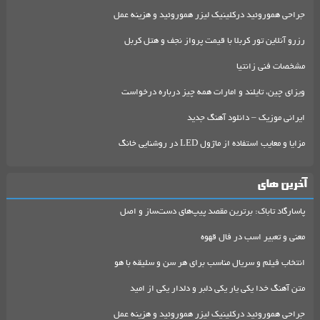
جراحی هموروئید درکلینیک لیزر هموروئید و هزینه عمل
رزرو آنلاین تور کربلا با قیمت پرواز نجف و هتل کربل
مشخصات فنی زانتیا
ویزای چین، تایلند و امارات همه چیز درباره درخواست
ایرانی موزیک – دانلود آهنگ جدید
مزایا و معایب استفاده از ماژول LED در روشنایی خانگ
آخرین های
پاسارگاد تاباک: برترین مقصد پیپ‌های دست‌ساز و اصل
معنی و تعبیر اسب در فال قهوه
انتخاب فیلم و سریال مناسب برای هر سن و سلیقه با هو
متن آهنگ خدا یکی یار یکی دلبر و دلدار یکی از امید
جراحی هموروئید درکلینیک لیزر هموروئید و هزینه عمل