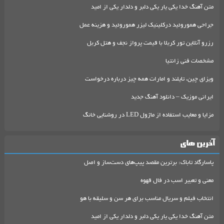
متن آهنگ خدا یکی یار یکی دلبر و دلدار یکی از امید
جراحی هموروئید درکلینیک لیزر هموروئید و هزینه عمل
رزرو آنلاین تور کربلا با قیمت پرواز نجف و هتل کربل
مشخصات فنی زانتیا
ویزای چین، تایلند و امارات همه چیز درباره درخواست
ایرانی موزیک – دانلود آهنگ جدید
مزایا و معایب استفاده از ماژول LED در روشنایی خانگ
آخرین های
پاسارگاد تاباک: برترین مقصد پیپ‌های دست‌ساز و اصل
معنی و تعبیر اسب در فال قهوه
انتخاب فیلم و سریال مناسب برای هر سن و سلیقه با هو
متن آهنگ خدا یکی یار یکی دلبر و دلدار یکی از امید