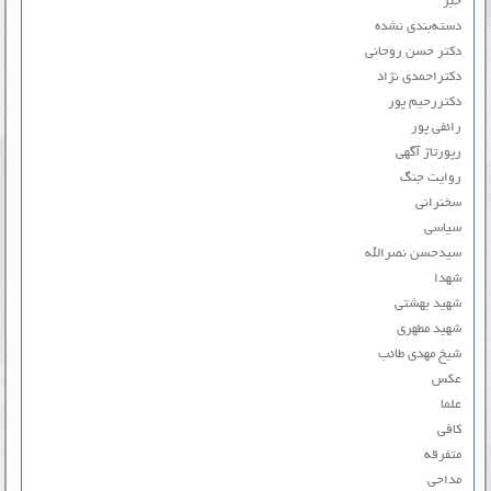
خبر
دسته‌بندی نشده
دکتر حسن روحانی
دکتراحمدی نژاد
دکتررحیم پور
رائفی پور
رپورتاژ آگهی
روایت جنگ
سخنرانی
سیاسی
سیدحسن نصرالله
شهدا
شهید بهشتی
شهید مطهری
شیخ مهدی طائب
عکس
علما
کافی
متفرقه
مداحی