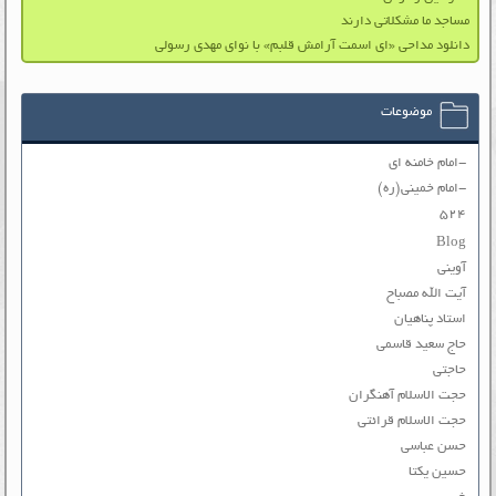
مساجد ما مشکلاتی دارند
دانلود مداحی «ای اسمت آرامش قلبم» با نوای مهدی رسولی
موضوعات
-امام خامنه ای
-امام خمینی(ره)
۵۲۴
Blog
آوینی
آیت الله مصباح
استاد پناهیان
حاج سعید قاسمی
حاجتی
حجت الاسلام آهنگران
حجت الاسلام قرائتی
حسن عباسی
حسین یکتا