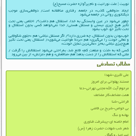
توییت | علت نورانیت و نام پرآوازه حضرت مسیح(ع)
ایجاد «دوقطبی کاذب» در جامعه، رفتاری منافقانه است/ دوقطبی‌سازی موجب
دیکتاتوری روانی در جامعه می‌شود
چطور می‌شود در عین وابستگی به خدا، استقلال هم داشت؟/ اخلاص یعنی تحت
تأثیر هیچ چیزی نیستی و مستقل هستی/ خدا نمی‌خواهد کسی بدون استقلال و
تحت تأثیر جوّ، خوب بشود
خوب‌بودن بدون استقلال، چه ضرری دارد؟/ اگر مستقل نباشی؛ هم «جلوی شکوفایی
و تعالیِ خودت را می‌گیری» هم «بردۀ طواغیت می‌شوی»/ استقلال یعنی تحت تأثیر
هیچ‌چیزی نباشی به‌جز «عالی‌ترین تمایل خودت»
کسی که به «لذت و منفعتِ کم» قانع شد، به‌راحتی می‌شود استقلالش را گرفت /
ملتی که استقلالش را از دست بدهد، هم «منافعش» و هم «عزتش» از بین می‌رود
مطالب تصادفی
علی اکبری-شهدا
مستند پهلوانی برای امروز
مرحوم آیت الله مجتبی تهرانی-دعا
همت مضاعف،كار مضاعف
قرائتی-شنا
بی خواص-شریح بن قاضی
بهانه و ننگ
امام خامنه ای-پیشرفت فناوری
شعر شب شهادت حضرت زهرا (س)
اسرائیل و گوگل