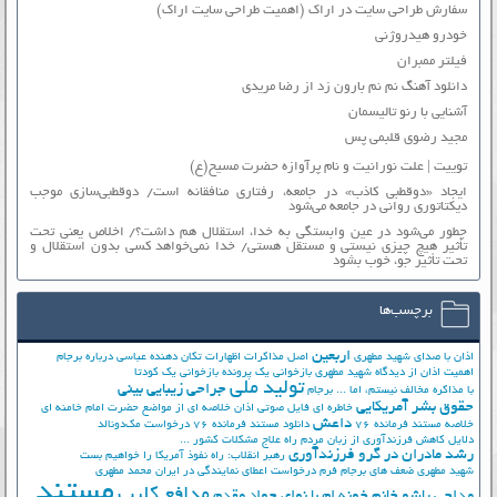
سفارش طراحی سایت در اراک (اهمیت طراحی سایت اراک)
خودرو هیدروژنی
فیلتر ممبران
دانلود آهنگ نم نم بارون زد از رضا مریدی
آشنایی با رنو تالیسمان
مجید رضوی قلبمی پس
توییت | علت نورانیت و نام پرآوازه حضرت مسیح(ع)
ایجاد «دوقطبی کاذب» در جامعه، رفتاری منافقانه است/ دوقطبی‌سازی موجب
دیکتاتوری روانی در جامعه می‌شود
چطور می‌شود در عین وابستگی به خدا، استقلال هم داشت؟/ اخلاص یعنی تحت
تأثیر هیچ چیزی نیستی و مستقل هستی/ خدا نمی‌خواهد کسی بدون استقلال و
تحت تأثیر جوّ، خوب بشود
برچسب‌ها
اربعین
اذان با صدای شهید مطهری
اصل مذاکرات
اظهارات تکان دهنده عباسی درباره برجام
اهمیت اذان از دیدگاه شهید مطهری
بازخوانی یک پرونده
بازخوانی یک کودتا
تولید ملی
جراحی زیبایی بینی
با مذاکره مخالف نیستم، اما ...
برجام
حقوق بشر آمریکایی
خاطره ای فایل صوتی اذان
خلاصه ای از مواضع حضرت امام خامنه ای
داعش
خلاصه مستند فرمانده 76
دانلود مستند فرمانده 76
درخواست مک‌دونالد
دلایل کاهش فرزندآوری از زبان مردم
راه علاج مشکلات کشور ...
رشد مادران در گرو فرزندآوری
رهبر انقلاب: راه نفوذ آمریکا را خواهیم بست
شهید مطهری
ضعف های برجام
فرم درخواست اعطای نمایندگی در ایران
محمد مطهری
مستند
مدافع کلیپ
مداحی پاشو خانم خونه ام با نوای جواد مقدم