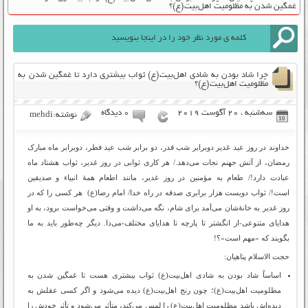
غمگین شدن به مظلومیت اهل‌بیت(ع)؟
چرا شاد بودن به شادی اهل‌بیت(ع) ثواب بیشتری دارد تا غمگین شدن به
مظلومیت اهل‌بیت(ع)؟
سه‌شنبه ، 20 آگوست 2019
۰ دیدگاه
نوشته:mehdi
خداوند در روز عید غدیر دوبرابر شب قدر، دو برابر شب عید فطر، دوبرابر ماه مبارک
رمضان، از آتش جهنم نجات می‌دهد./ هر کاری ثوابی در روز غدیر، ثواب هشتاد ماه
عبادت دارد!/ طعام به مؤمنین در روز غدیر، مانند اطعام همۀ انبیاء و صدیقین
است!/ ثواب دویست هزار برابری صدقه در راه خدا/ امام رضا(ع) هر کسی را که در
روز غدیر به خانۀشان می‌آمد برای شام، نگه می‌داشت و وقتی می‌خواست برود، به او
هدایای متنوعی-از انگشتر تا پارچه تا هدایای مختلف-می‌دا. دیگر چه‌طور باید به ما
بگویند که «مهم است»؟!
حجت الاسلام پناهیان:
اساساً شاد بودن به شادی اهل‌بیت(ع) ثواب بیشتری هست تا غمگین شدن به
مظلومیت اهل‌بیت(ع)؛ چون رنج اهل‌بیت(ع) دیده می‌شود و اگر کسی عقلش به
دیده‌‌اش باشد مظلومیت اهل‌بیت(ع) را لمس می‌کند، متأثر می‌شود و تأثر خودش را