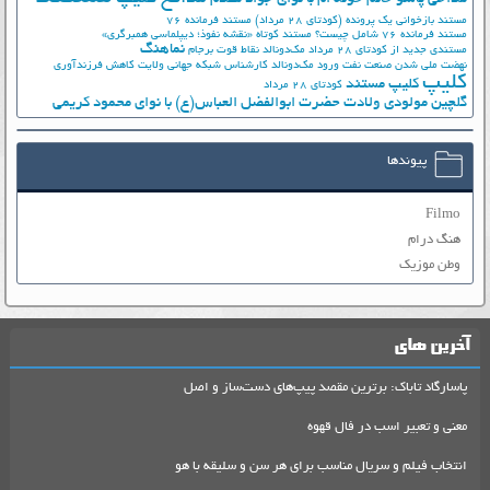
مستند بازخوانی یک پرونده (کودتای 28 مرداد)
مستند فرمانده 76
مستند فرمانده 76 شامل چیست؟
مستند کوتاه «نقشه نفوذ؛ دیپلماسی همبرگری»
نماهنگ
مستندی جدید از کودتای 28 مرداد
مک‌دونالد
نقاط قوت برجام
نهضت ملي شدن صنعت نفت
ورود مک‌دونالد
کارشناس شبکه جهانی ولایت
کاهش فرزندآوری
کلیپ
کلیپ مستند
کودتای 28 مرداد
گلچین مولودی ولادت حضرت ابوالفضل العباس(ع) با نوای محمود کریمی
پیوندها
Filmo
هنگ درام
وطن موزیک
آخرین های
پاسارگاد تاباک: برترین مقصد پیپ‌های دست‌ساز و اصل
معنی و تعبیر اسب در فال قهوه
انتخاب فیلم و سریال مناسب برای هر سن و سلیقه با هو