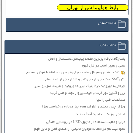
بلیط هواپیما شیراز تهران
تبلیغات متنی
مطالب جدید
پاسارگاد تاباک: برترین مقصد پیپ‌های دست‌ساز و اصل
معنی و تعبیر اسب در فال قهوه
انتخاب فیلم و سریال مناسب برای هر سن و سلیقه با هوش مصنوعی
متن آهنگ خدا یکی یار یکی دلبر و دلدار یکی از امید عقابی
جراحی هموروئید درکلینیک لیزر هموروئید و هزینه عمل بواسیر
رزرو آنلاین تور کربلا با قیمت پرواز نجف و هتل کربلا
مشخصات فنی زانتیا
ویزای چین، تایلند و امارات همه چیز درباره درخواست ویزا
ایرانی موزیک – دانلود آهنگ جدید
مزایا و معایب استفاده از ماژول LED در روشنایی خانگی
نحوه ثبت نام در سامانه مودیان مالیاتی: راهنمای کامل و قابل فهم