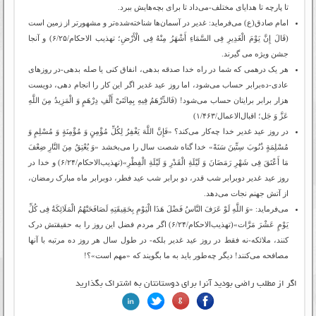
تا پارچه تا هدایای مختلف-می‌داد تا برای بچه‌هایش ببرد.
امام صادق(ع) می‌فرماید: غدیر در آسمان‌ها شناخته‌شده‌تر و مشهورتر از زمین است
(قَالَ إِنَّ یَوْمَ الْغَدِیرِ فِی السَّمَاءِ أَشْهَرُ مِنْهُ فِی الْأَرْضِ؛ تهذیب الاحکام/۶/۲۵) و آنجا
جشن ویژه می گیرند.
هر یک درهمی که شما در راه خدا صدقه بدهی، انفاق کنی یا صله بدهی-در روزهای
عادی-ده‌برابر حساب می‌شود، اما روز عید غدیر اگر این کار را انجام دهی، دویست
هزار برابر برایتان حساب می‌شود! (فَالدِّرْهَمُ فِیهِ بِمِائَتَیْ أَلْفِ دِرْهَمٍ وَ الْمَزِیدُ مِنَ اللَّهِ
عَزَّ وَ جَل‏؛ اقبال‌الاعمال/۱/۴۶۳)
در روز عید غدیر خدا چه‌کار می‌کند؟ «فَإِنَّ اللَّهَ یَغْفِرُ لِکُلِّ مُؤْمِنٍ وَ مُؤْمِنَةٍ وَ مُسْلِمٍ وَ
مُسْلِمَةٍ ذُنُوبَ سِتِّینَ سَنَةً» خدا گناه شصت سال را می‌بخشد «وَ یُعْتِقُ مِنَ النَّارِ ضِعْفَ
مَا أَعْتَقَ فِی شَهْرِ رَمَضَانَ وَ لَیْلَةِ الْقَدْرِ وَ لَیْلَةِ الْفِطْرِ»(تهذیب‌الاحکام/۶/۲۴) و خدا در
روز عید غدیر دوبرابر شب قدر، دو برابر شب عید فطر، دوبرابر ماه مبارک رمضان،
از آتش جهنم نجات می‌دهد.
می‌فرماید: «وَ اللَّهِ لَوْ عَرَفَ النَّاسُ فَضْلَ هَذَا الْیَوْمِ بِحَقِیقَتِهِ لَصَافَحَتْهُمُ الْمَلَائِکَةُ فِی کُلِّ
یَوْمٍ عَشْرَ مَرَّات‏»(تهذیب‌الاحکام/۶/۲۴) اگر مردم فضل این روز را به حقیقتش درک
کنند، ملائکه-نه فقط در روز عید غدیر بلکه- در طول سال هر روز ده مرتبه با آنها
مصافحه می‌کنند! دیگر چه‌طور باید به ما بگویند که «مهم است»؟!
اگر از مطلب راضی بودید آنرا برای دوستانتان به اشتراک بگذارید