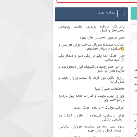
مطالب جدید
پاسارگاد تاباک: برترین مقصد پیپ‌های
دست‌ساز و اصل
معنی و تعبیر اسب در فال قهوه
انتخاب فیلم و سریال مناسب برای هر سن و
سلیقه با هوش مصنوعی
متن آهنگ خدا یکی یار یکی دلبر و دلدار یکی
از امید عقابی
جراحی هموروئید درکلینیک لیزر هموروئید و
ه
هزینه عمل بواسیر
ه
رزرو آنلاین تور کربلا با قیمت پرواز نجف و
هتل کربلا
ت
مشخصات فنی زانتیا
د
ویزای چین، تایلند و امارات همه چیز درباره
درخواست ویزا
ایرانی موزیک – دانلود آهنگ جدید
ی
مزایا و معایب استفاده از ماژول LED در
روشنایی خانگی
م
نحوه ثبت نام در سامانه مودیان مالیاتی:
ل
راهنمای کامل و قابل فهم
ش