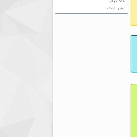
هنگ درام
وطن موزیک