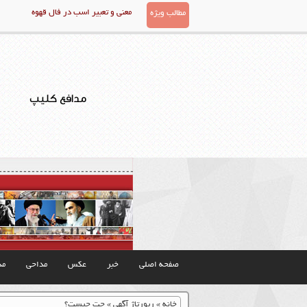
معنی و تعبیر اسب در فال قهوه
مطالب ویژه
مدافع کلیپ
صفحه اصلی
خبر
عکس
مداحی
مذ
خانه
»
رپورتاژ آگهی
»
چت چیست؟