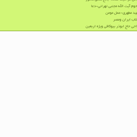
وم آیت الله مجتبی تهرانی-دعا
ید مطهری-عمل مومن
لاب ایران ومصر
حی حاج ابوذر بیوکافی ویژه اربعین