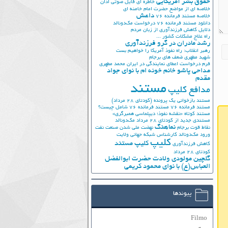
حقوق بشر آمریکایی
خاطره ای فایل صوتی اذان
خلاصه ای از مواضع حضرت امام خامنه ای
داعش
خلاصه مستند فرمانده 76
دانلود مستند فرمانده 76
درخواست مک‌دونالد
دلایل کاهش فرزندآوری از زبان مردم
راه علاج مشکلات کشور ...
رشد مادران در گرو فرزندآوری
رهبر انقلاب: راه نفوذ آمریکا را خواهیم بست
شهید مطهری
ضعف های برجام
فرم درخواست اعطای نمایندگی در ایران
محمد مطهری
مداحی پاشو خانم خونه ام با نوای جواد
مقدم
مستند
مدافع کلیپ
مستند بازخوانی یک پرونده (کودتای 28 مرداد)
مستند فرمانده 76
مستند فرمانده 76 شامل چیست؟
مستند کوتاه «نقشه نفوذ؛ دیپلماسی همبرگری»
مستندی جدید از کودتای 28 مرداد
مک‌دونالد
نماهنگ
نقاط قوت برجام
نهضت ملي شدن صنعت نفت
ورود مک‌دونالد
کارشناس شبکه جهانی ولایت
کلیپ
کلیپ مستند
کاهش فرزندآوری
کودتای 28 مرداد
گلچین مولودی ولادت حضرت ابوالفضل
العباس(ع) با نوای محمود کریمی
پیوندها
Filmo