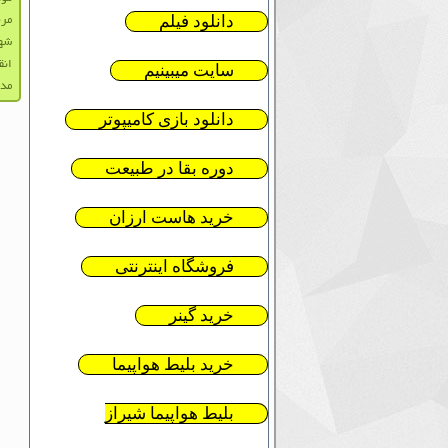
دانلود فیلم
مرح
شه
انق
سایت میبینیم
مدا
دانلود بازی کامیپوتر
دوره بقا در طبیعت
خرید هاست ارزان
فروشگاه اینترنتی
خرید گینر
خرید بلیط هواپیما
بلیط هواپیما شیراز