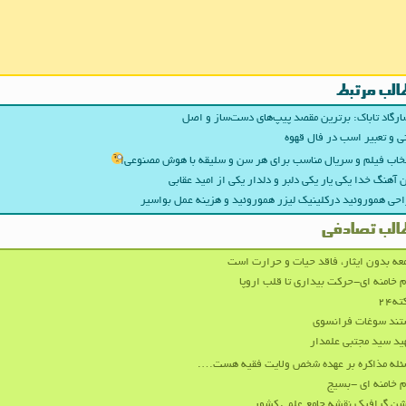
الب مرتبط
ارگاد تاباک: برترین مقصد پیپ‌های دست‌ساز و اصل
ی و تعبیر اسب در فال قهوه
خاب فیلم و سریال مناسب برای هر سن و سلیقه با هوش مصنوعی
 آهنگ خدا یکی یار یکی دلبر و دلدار یکی از امید عقابی
حی هموروئید درکلینیک لیزر هموروئید و هزینه عمل بواسیر
الب تصادفی
عه بدون ایثار، فاقد حیات و حرارت است
م خامنه ای-حرکت بیداری تا قلب اروپا
ه۲۴
تند سوغات فرانسوی
د سید مجتبی علمدار
له مذاکره بر عهده شخص ولایت فقیه هست….
م خامنه ای -بسیج
ن گرافیک نقشه جامع علمی کشور