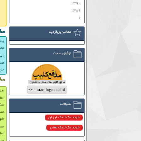
۱۳۹۰
۱۳۸۹
۶
مط
مطالب پربازدید
پاس
معن
لوگوی سایت
انت
متن
جرا
مط
جام
اما
تبلیغات
سکت
مس
خرید بک لینک ارزان
شهی
مسئ
خرید بک لینک معتبر
اما
موش