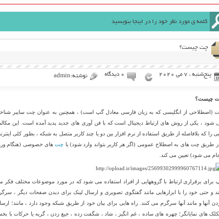
چت چیست؟
پنج‌شنبه ، 7 می 2020
۰ دیدگاه
نوشته:admin
 چیست؟
 (اصطلاحی از انگلیسی که به زبان فارسی معادل گپ است) ، همچنین به عنوان چت سایبر شناخت
 شود ، یکی از روش های ارتباط دیجیتال است که با فن آوری های جدید پدید آمده است. این مکالم
بی را که بلافاصله از طریق استفاده از نرم افزار بین دو یا چند کاربر متصل به شبکه ، بطور کلی اینترن
از طریق چت های به اصطلاح عمومی (اگر هر کاربر بتواند وارد شود) یا
چت
های خصوصی (هنگام ورو
جام می شود) تعیین می کند.
 برای برقراری ارتباط با گروههایی از افراد استفاده می شود که در مورد موضوعات مختلف فکر م
ند و حتی خود را با ابزارهایی مانند گفتگوی تصویری و ارسال لینک برای دیدن صفحات دیگر ، سرگر
دن آنها و مانند آنها سرگرم می کنند. راه هایی برای بیان خود از طریق شبکه وجود دارد ، مانند؛ ارسا
لک های نمایانگر؛ چهره های ساده ، غم انگیز ، شاد ، شگفت زده ، جیغ زدن ، گریه یا حرکات با بخ