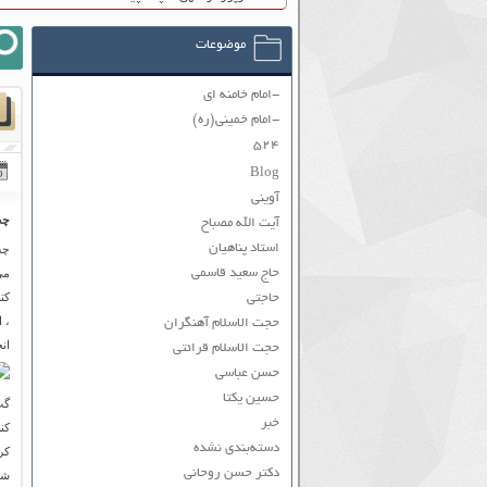
موضوعات
-امام خامنه ای
-امام خمینی(ره)
۵۲۴
Blog
آوینی
چت
آیت الله مصباح
استاد پناهیان
چت
حاج سعید قاسمی
می
کت
حاجتی
، 
حجت الاسلام آهنگران
ان
حجت الاسلام قرائتی
حسن عباسی
حسین یکتا
گپ
خبر
کن
دسته‌بندی نشده
کر
دکتر حسن روحانی
شک