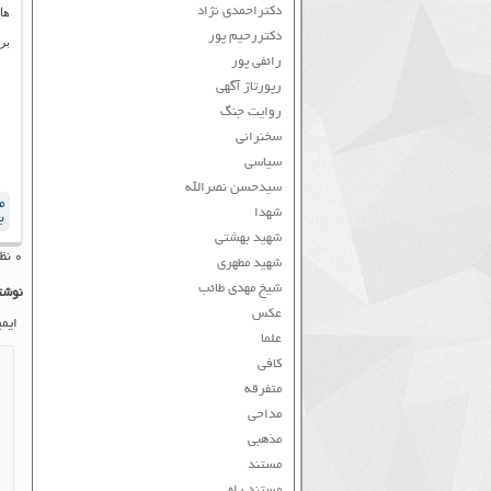
دکتراحمدی نژاد
ها
دکتررحیم پور
بر
رائفی پور
رپورتاژ آگهی
روایت جنگ
سخنرانی
سیاسی
سیدحسن نصرالله
م
شهدا
ب
شهید بهشتی
۰ نظر به ثبت رسیده است
شهید مطهری
شیخ مهدی طائب
نوشت
عکس
ایم
علما
کافی
متفرقه
مداحی
مذهبی
مستند
مستند راه