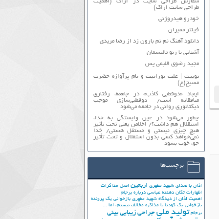
سفارش طراحی سایت در اراک (اهمیت
طراحی سایت اراک)
خودرو هیدروژنی
فیلتر ممبران
دانلود آهنگ نم نم بارون زد از رضا مریدی
آشنایی با رنو تالیسمان
مجید رضوی قلبمی پس
توییت | علت نورانیت و نام پرآوازه حضرت
مسیح(ع)
ایجاد «دوقطبی کاذب» در جامعه، رفتاری
منافقانه است/ دوقطبی‌سازی موجب
دیکتاتوری روانی در جامعه می‌شود
چطور می‌شود در عین وابستگی به خدا،
استقلال هم داشت؟/ اخلاص یعنی تحت تأثیر
هیچ چیزی نیستی و مستقل هستی/ خدا
نمی‌خواهد کسی بدون استقلال و تحت تأثیر
جوّ، خوب بشود
برچسب‌ها
اربعین
اذان با صدای شهید مطهری
اصل مذاکرات
اظهارات تکان دهنده عباسی درباره برجام
اهمیت اذان از دیدگاه شهید مطهری
بازخوانی یک پرونده
بازخوانی یک کودتا
با مذاکره مخالف نیستم، اما ...
تولید ملی
جراحی زیبایی بینی
برجام