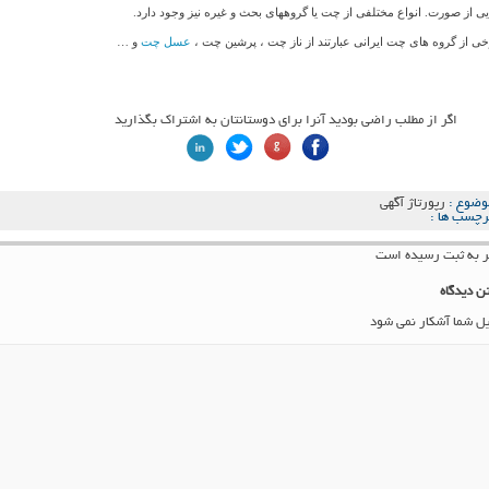
یی از صورت. انواع مختلفی از چت یا گروههای بحث و غیره نیز وجود دارد.
خی از گروه های چت ایرانی عبارتند از ناز چت ، پرشین چت ،
عسل چت
و …
اگر از مطلب راضی بودید آنرا برای دوستانتان به اشتراک بگذارید
وضوع :
رپورتاژ آگهی
رچسب ها :
ن دیدگاه
یل شما آشکار نمی شود