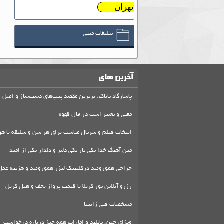
تهران
تبلیغات متنی
آخرین های
پاسارگاد تاباک: برترین مقصد پیپ‌های دست‌ساز و اصل
معنی و تعبیر اسب در فال قهوه
انتخاب فیلم و سریال مناسب برای هر سن و سلیقه با هو
متن آهنگ خدا یکی یار یکی دلبر و دلدار یکی از امید
جراحی هموروئید درکلینیک لیزر هموروئید و هزینه عمل
رزرو آنلاین تور کربلا با قیمت پرواز نجف و هتل کربل
مشخصات فنی زانتیا
ویزای چین، تایلند و امارات همه چیز درباره درخواست