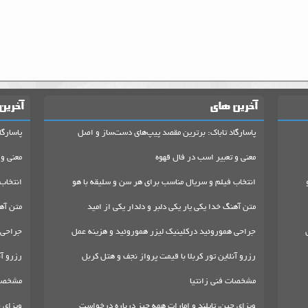
آخرین های
آخرین
پاسارگاد تاباک: برترین مقصد پیپ‌های دست‌ساز و اصل
پاسارگا
معنی و تعبیر اسب در فال قهوه
معنی و 
انتخاب فیلم و سریال مناسب برای هر سن و سلیقه با هو
انتخاب
متن آهنگ خدا یکی یار یکی دلبر و دلدار یکی از امید
متن آهن
جراحی هموروئید درکلینیک لیزر هموروئید و هزینه عمل
جراحی 
رزرو آنلاین تور کربلا با قیمت پرواز نجف و هتل کربل
رزرو آن
مشخصات فنی زانتیا
مشخصات
ویزای چین، تایلند و امارات همه چیز درباره درخواست
ویزای چ