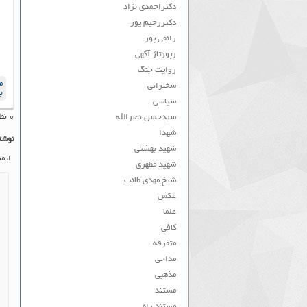
دکتراحمدی نژاد
دکتررحیم پور
رائفی پور
رپورتاژ آگهی
روایت جنگ
م
سخنرانی
ب
سیاسی
۰ نظر به ثبت رسیده است
سیدحسن نصرالله
شهدا
نوشت
شهید بهشتی
ایم
شهید مطهری
شیخ مهدی طائب
عکس
علما
کافی
متفرقه
مداحی
مذهبی
مستند
مستند راه