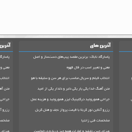
آخرین های
آخرین
پاسارگاد تاباک: برترین مقصد پیپ‌های دست‌ساز و اصل
پاسارگا
معنی و تعبیر اسب در فال قهوه
معنی و 
انتخاب فیلم و سریال مناسب برای هر سن و سلیقه با هو
انتخاب
متن آهنگ خدا یکی یار یکی دلبر و دلدار یکی از امید
متن آهن
جراحی هموروئید درکلینیک لیزر هموروئید و هزینه عمل
جراحی 
رزرو آنلاین تور کربلا با قیمت پرواز نجف و هتل کربل
رزرو آن
مشخصات فنی زانتیا
مشخصات
ویزای چین، تایلند و امارات همه چیز درباره درخواست
ویزای چ