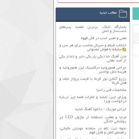
مطالب جدید
پاسارگاد تاباک: برترین مقصد پیپ‌های
دست‌ساز و اصل
معنی و تعبیر اسب در فال قهوه
انتخاب فیلم و سریال مناسب برای هر سن و
سلیقه با هوش مصنوعی
متن آهنگ خدا یکی یار یکی دلبر و دلدار یکی
از امید عقابی
جراحی هموروئید درکلینیک لیزر هموروئید و
هزینه عمل بواسیر
رزرو آنلاین تور کربلا با قیمت پرواز نجف و
هتل کربلا
مشخصات فنی زانتیا
ویزای چین، تایلند و امارات همه چیز درباره
درخواست ویزا
ایرانی موزیک – دانلود آهنگ جدید
مزایا و معایب استفاده از ماژول LED در
روشنایی خانگی
نحوه ثبت نام در سامانه مودیان مالیاتی:
راهنمای کامل و قابل فهم