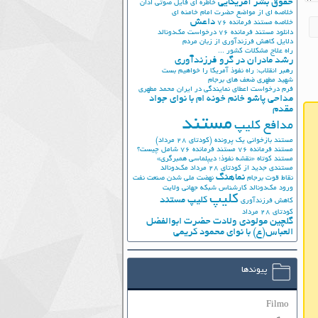
حقوق بشر آمریکایی
خاطره ای فایل صوتی اذان
خلاصه ای از مواضع حضرت امام خامنه ای
داعش
خلاصه مستند فرمانده 76
دانلود مستند فرمانده 76
درخواست مک‌دونالد
دلایل کاهش فرزندآوری از زبان مردم
راه علاج مشکلات کشور ...
رشد مادران در گرو فرزندآوری
رهبر انقلاب: راه نفوذ آمریکا را خواهیم بست
شهید مطهری
ضعف های برجام
فرم درخواست اعطای نمایندگی در ایران
محمد مطهری
مداحی پاشو خانم خونه ام با نوای جواد
مقدم
مستند
مدافع کلیپ
مستند بازخوانی یک پرونده (کودتای 28 مرداد)
مستند فرمانده 76
مستند فرمانده 76 شامل چیست؟
مستند کوتاه «نقشه نفوذ؛ دیپلماسی همبرگری»
مستندی جدید از کودتای 28 مرداد
مک‌دونالد
نماهنگ
نقاط قوت برجام
نهضت ملي شدن صنعت نفت
ورود مک‌دونالد
کارشناس شبکه جهانی ولایت
کلیپ
کلیپ مستند
کاهش فرزندآوری
کودتای 28 مرداد
گلچین مولودی ولادت حضرت ابوالفضل
العباس(ع) با نوای محمود کریمی
پیوندها
Filmo