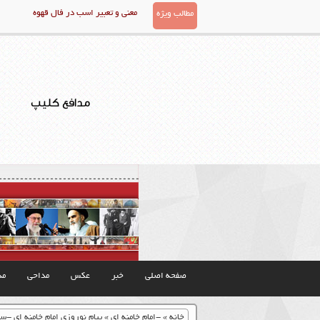
معنی و تعبیر اسب در فال قهوه
مطالب ویژه
مدافع کلیپ
صفحه اصلی
خبر
عکس
مداحی
مذ
خانه
»
-امام خامنه ای
»
پیام نوروزی امام خامنه ای -سال ۰