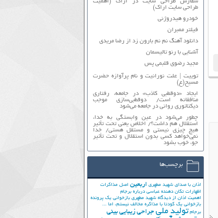
سفارش طراحی سایت در اراک (اهمیت
طراحی سایت اراک)
خودرو هیدروژنی
فیلتر ممبران
دانلود آهنگ نم نم بارون زد از رضا مریدی
آشنایی با رنو تالیسمان
مجید رضوی قلبمی پس
توییت | علت نورانیت و نام پرآوازه حضرت
مسیح(ع)
ایجاد «دوقطبی کاذب» در جامعه، رفتاری
منافقانه است/ دوقطبی‌سازی موجب
دیکتاتوری روانی در جامعه می‌شود
چطور می‌شود در عین وابستگی به خدا،
استقلال هم داشت؟/ اخلاص یعنی تحت تأثیر
هیچ چیزی نیستی و مستقل هستی/ خدا
نمی‌خواهد کسی بدون استقلال و تحت تأثیر
جوّ، خوب بشود
برچسب‌ها
اربعین
اذان با صدای شهید مطهری
اصل مذاکرات
اظهارات تکان دهنده عباسی درباره برجام
اهمیت اذان از دیدگاه شهید مطهری
بازخوانی یک پرونده
بازخوانی یک کودتا
با مذاکره مخالف نیستم، اما ...
تولید ملی
جراحی زیبایی بینی
برجام