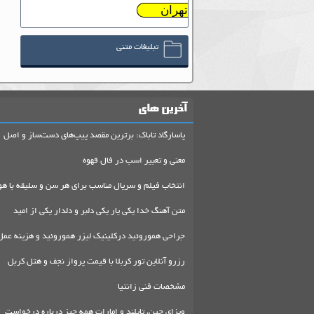
تهران
تبلیغات متنی
آخرین های
پاسارگاد تاباک: برترین مقصد پیپ‌های دست‌ساز و اصل
معنی و تعبیر اسب در فال قهوه
انتخاب فیلم و سریال مناسب برای هر سن و سلیقه با هو
متن آهنگ خدا یکی یار یکی دلبر و دلدار یکی از امید
جراحی هموروئید درکلینیک لیزر هموروئید و هزینه عمل
رزرو آنلاین تور کربلا با قیمت پرواز نجف و هتل کربل
مشخصات فنی زانتیا
ویزای چین، تایلند و امارات همه چیز درباره درخواست