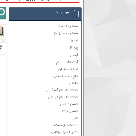
موضوعات
-امام خامنه ای
-امام خمینی(ره)
۵۲۴
Blog
آوینی
آیت الله مصباح
استاد پناهیان
حاج سعید قاسمی
حاجتی
حجت الاسلام آهنگران
حجت الاسلام قرائتی
حسن عباسی
حسین یکتا
خبر
دسته‌بندی نشده
دکتر حسن روحانی