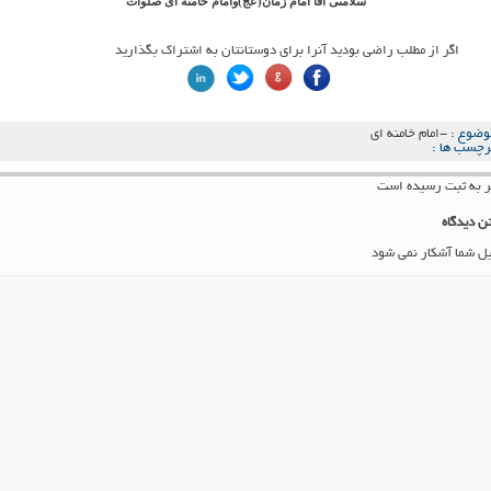
سلامتی آقا امام زمان(عج)وامام خامنه ای صلوات
اگر از مطلب راضی بودید آنرا برای دوستانتان به اشتراک بگذارید
وضوع :
-امام خامنه ای
رچسب ها :
ن دیدگاه
یل شما آشکار نمی شود