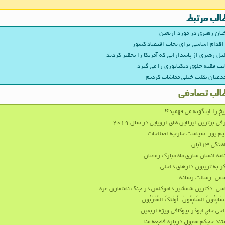
الب مرتبط
ان رهبری در مورد اربعین
اقدام اساسی برای نجات اقتصاد کشور
یل رهبری از پاسدارانی که آمریکا را تحقیر کردند
یت فقیه جلوی دیکتاتوری را می گیرد
مدعیان تقلب خیلی مماشات کردیم
الب تصادفی
یخ را اینگونه می فهمید؟!
فی برترین ایرلاین های اروپایی در سال ۲۰۱۹
م پور-سیاست خارجه اصلاحات
نگی ۱۳آبان
امه انسان سازی ماه مبارک رمضان
ر به تریبون دارهای داخلی
سمی-رسالت رسانه
سی-دکترین شمشیر داموکلس در جنگ نامتقارن غزه
سَّابِقُونَ السَّابِقُونَ. أُوْلَئکَ الْمُقَرَّبُون‏
حی حاج ابوذر بیوکافی ویژه اربعین
ند حجکم مقبول درباره فاجعه منا