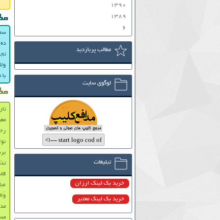
۱۳۹۰
۱۳۸۹
مط
۶
سخن
ده 
مطالب پربازدید
تجل
ولا
با 
لوگوی سایت
مط
تار
معر
رحی
نواه
برن
تبلیغات
تذک
قا
خرید بک لینک ارزان
عبا
وَال
خرید بک لینک معتبر
مدا
مست