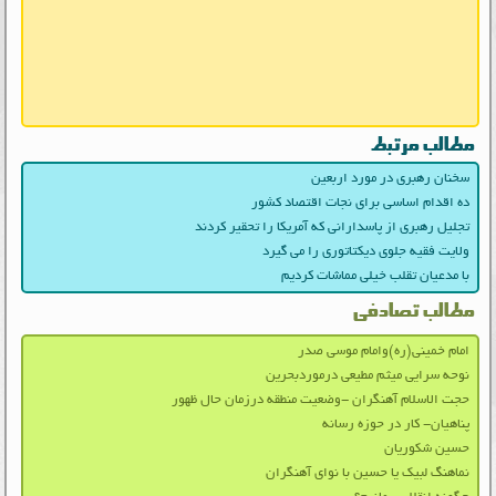
مطالب مرتبط
سخنان رهبری در مورد اربعین
ده اقدام اساسی برای نجات اقتصاد کشور
تجلیل رهبری از پاسدارانی که آمریکا را تحقیر کردند
ولایت فقیه جلوی دیکتاتوری را می گیرد
با مدعیان تقلب خیلی مماشات کردیم
مطالب تصادفی
امام خمینی(ره)وامام موسی صدر
نوحه سرایی میثم مطیعی درموردبحرین
حجت الاسلام آهنگران -وضعیت منطقه درزمان حال ظهور
پناهیان- کار در حوزه رسانه
حسین شکوریان
نماهنگ لبیک یا حسین با نوای آهنگران