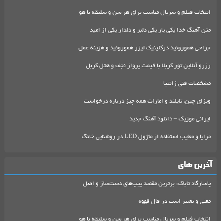
انتخاب فیلم و سریال مناسب برای هر سن و سلیقه با هو
متن آهنگ خدا یکی یار یکی دلبر و دلدار یکی از امید
جراحی هموروئید درکلینیک لیزر هموروئید و هزینه عمل
رزرو آنلاین تور کربلا با قیمت پرواز نجف و هتل کربل
مشخصات فنی زانتیا
ویزای چین، تایلند و امارات همه چیز درباره درخواست
ایرانی موزیک – دانلود آهنگ جدید
مزایا و معایب استفاده از ماژول LED در روشنایی خانگ
آخرین های
پاسارگاد تاباک: برترین مقصد پیپ‌های دست‌ساز و اصل
معنی و تعبیر اسب در فال قهوه
انتخاب فیلم و سریال مناسب برای هر سن و سلیقه با هو