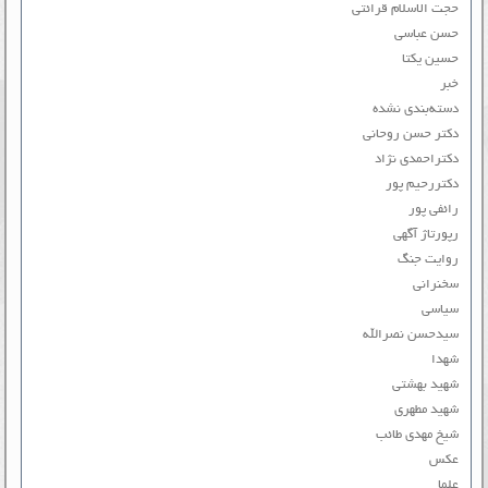
حجت الاسلام قرائتی
حسن عباسی
حسین یکتا
خبر
دسته‌بندی نشده
دکتر حسن روحانی
دکتراحمدی نژاد
دکتررحیم پور
رائفی پور
رپورتاژ آگهی
روایت جنگ
سخنرانی
سیاسی
سیدحسن نصرالله
شهدا
شهید بهشتی
شهید مطهری
شیخ مهدی طائب
عکس
علما