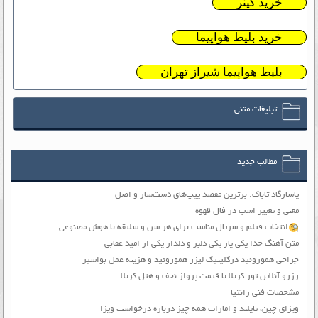
خرید گینر
خرید بلیط هواپیما
بلیط هواپیما شیراز تهران
تبلیغات متنی
مطالب جدید
پاسارگاد تاباک: برترین مقصد پیپ‌های دست‌ساز و اصل
معنی و تعبیر اسب در فال قهوه
انتخاب فیلم و سریال مناسب برای هر سن و سلیقه با هوش مصنوعی
متن آهنگ خدا یکی یار یکی دلبر و دلدار یکی از امید عقابی
جراحی هموروئید درکلینیک لیزر هموروئید و هزینه عمل بواسیر
رزرو آنلاین تور کربلا با قیمت پرواز نجف و هتل کربلا
مشخصات فنی زانتیا
ویزای چین، تایلند و امارات همه چیز درباره درخواست ویزا