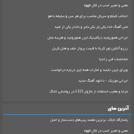
معنی و تعبیر اسب در فال قهوه
انتخاب فیلم و سریال مناسب برای هر سن و سلیقه با هو
متن آهنگ خدا یکی یار یکی دلبر و دلدار یکی از امید
جراحی هموروئید درکلینیک لیزر هموروئید و هزینه عمل
رزرو آنلاین تور کربلا با قیمت پرواز نجف و هتل کربل
مشخصات فنی زانتیا
ویزای چین، تایلند و امارات همه چیز درباره درخواست
ایرانی موزیک – دانلود آهنگ جدید
مزایا و معایب استفاده از ماژول LED در روشنایی خانگ
آخرین های
پاسارگاد تاباک: برترین مقصد پیپ‌های دست‌ساز و اصل
معنی و تعبیر اسب در فال قهوه