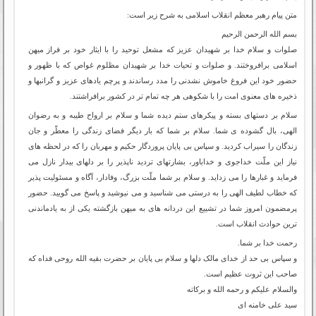
متن پیام رهبر معظم انقلاب اسلامی به شرح زیر است:
بسم الله الرحمن الرحیم
صلوات و سلام خدا بر شهیدان عزیز که مشعل توحید را با ایثار خود بر فراز میهن
اسلامی برافروختند. و صلوات و تحیات خدا بر شهیدان مظلوم غواص که با ظهور و
حضور خود این فروغ خاموش نشدنی را مدد رساندند و پرچم یادهای عزیز و گرانبها و
ذخیره های معنوی امت را با شکوهی هر چه تمام تر در کشور برافراشتند.
سلام بر دستهای بسته و پیکرهای ستم دیده شما و سلام بر ارواح طیبه و به رضوان
الهی، بال گشوده ی شما. سلام بر شما که بار دیگر فضای زندگی را معطّر و جان
زندگان را سیراب کردید. و سپاس بی پایان پروردگار حکیم و مهربان را که در لحظه های
نیاز این ملّت خداجوی و خداباور، بشارتهای تردید ناپذیر را بر دلهای بیدار نازل می
فرماید و غبارها را می زداید. و سلام بر شما ملّت بزرگ، وفادار، آگاه و مسئولیت پذیر
که خطاب لطیف الهی را به درستی می شناسید و می نیوشید و پاسخ می گویید. حضور
پرمضمون امروز شما در تشییع این دردانه های به میهن بازگشته یکی از به یادماندنی
ترین حوادث انقلاب است.
رحمت خدا بر شما.
و سپاس بی حد از خدای مالک دلها و سلام بی پایان بر حضرت بقیه الله روحی فداه که
صاحب این ثروت عظیم است.
والسلام علیکم و رحمه الله و برکاته
سید علی خامنه ای