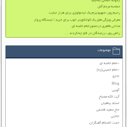
چگونه انقلابی بمانیم؟
حماسه مردم آمل
رحیم پور-صهیونیزم،یک ایدئولوژی برای هزار جنایت
معرفی ویژگی های یک کوادکوپتر خوب برای خرید | ایستگاه پرواز
مداحی طاهری درحضورامام خامنه ای
رائفی پور-رزمندگان در فاو چه کردند….
موضوعات
-امام خامنه ای
-امام خمینی(ره)
۵۲۴
Blog
آوینی
آیت الله مصباح
استاد پناهیان
حاج سعید قاسمی
حاجتی
حجت الاسلام آهنگران