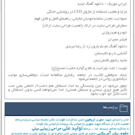
ایرانی موزیک – دانلود آهنگ جدید
مزایا و معایب استفاده از ماژول LED در روشنایی خانگی
نحوه ثبت نام در سامانه مودیان مالیاتی: راهنمای کامل و قابل فهم
سفارش طراحی سایت در اراک (اهمیت طراحی سایت اراک)
خودرو هیدروژنی
فیلتر ممبران
دانلود آهنگ نم نم بارون زد از رضا مریدی
آشنایی با رنو تالیسمان
مجید رضوی قلبمی پس
توییت | علت نورانیت و نام پرآوازه حضرت مسیح(ع)
ایجاد «دوقطبی کاذب» در جامعه، رفتاری منافقانه است/ دوقطبی‌سازی موجب
دیکتاتوری روانی در جامعه می‌شود
چطور می‌شود در عین وابستگی به خدا، استقلال هم داشت؟/ اخلاص یعنی تحت
تأثیر هیچ چیزی نیستی و مستقل هستی/ خدا نمی‌خواهد کسی بدون استقلال و
تحت تأثیر جوّ، خوب بشود
برچسب‌ها
اربعین
اذان با صدای شهید مطهری
اصل مذاکرات
اظهارات تکان دهنده عباسی درباره برجام
اهمیت اذان از دیدگاه شهید مطهری
بازخوانی یک پرونده
بازخوانی یک کودتا
تولید ملی
جراحی زیبایی بینی
با مذاکره مخالف نیستم، اما ...
برجام
حقوق بشر آمریکایی
خاطره ای فایل صوتی اذان
خلاصه ای از مواضع حضرت امام خامنه ای