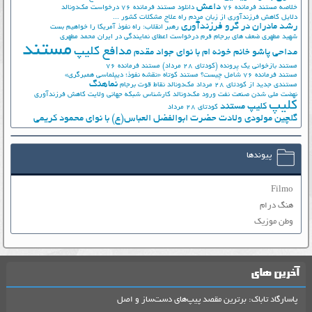
داعش
خلاصه مستند فرمانده 76
دانلود مستند فرمانده 76
درخواست مک‌دونالد
دلایل کاهش فرزندآوری از زبان مردم
راه علاج مشکلات کشور ...
رشد مادران در گرو فرزندآوری
رهبر انقلاب: راه نفوذ آمریکا را خواهیم بست
شهید مطهری
ضعف های برجام
فرم درخواست اعطای نمایندگی در ایران
محمد مطهری
مستند
مدافع کلیپ
مداحی پاشو خانم خونه ام با نوای جواد مقدم
مستند بازخوانی یک پرونده (کودتای 28 مرداد)
مستند فرمانده 76
مستند فرمانده 76 شامل چیست؟
مستند کوتاه «نقشه نفوذ؛ دیپلماسی همبرگری»
نماهنگ
مستندی جدید از کودتای 28 مرداد
مک‌دونالد
نقاط قوت برجام
نهضت ملي شدن صنعت نفت
ورود مک‌دونالد
کارشناس شبکه جهانی ولایت
کاهش فرزندآوری
کلیپ
کلیپ مستند
کودتای 28 مرداد
گلچین مولودی ولادت حضرت ابوالفضل العباس(ع) با نوای محمود کریمی
پیوندها
Filmo
هنگ درام
وطن موزیک
آخرین های
پاسارگاد تاباک: برترین مقصد پیپ‌های دست‌ساز و اصل