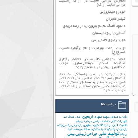
سفارش طراحی سایت در اراک (اهمیت
طراحی سایت اراک)
خودرو هیدروژنی
فیلتر ممبران
دانلود آهنگ نم نم بارون زد از رضا مریدی
آشنایی با رنو تالیسمان
مجید رضوی قلبمی پس
توییت | علت نورانیت و نام پرآوازه حضرت
مسیح(ع)
ایجاد «دوقطبی کاذب» در جامعه، رفتاری
منافقانه است/ دوقطبی‌سازی موجب
دیکتاتوری روانی در جامعه می‌شود
چطور می‌شود در عین وابستگی به خدا،
استقلال هم داشت؟/ اخلاص یعنی تحت تأثیر
هیچ چیزی نیستی و مستقل هستی/ خدا
نمی‌خواهد کسی بدون استقلال و تحت تأثیر
جوّ، خوب بشود
برچسب‌ها
اربعین
اذان با صدای شهید مطهری
اصل مذاکرات
اظهارات تکان دهنده عباسی درباره برجام
اهمیت اذان از دیدگاه شهید مطهری
بازخوانی یک پرونده
بازخوانی یک کودتا
با مذاکره مخالف نیستم، اما ...
تولید ملی
جراحی زیبایی بینی
برجام