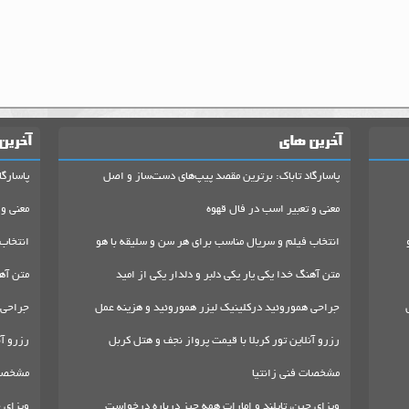
آخرین های
آخرین
پاسارگاد تاباک: برترین مقصد پیپ‌های دست‌ساز و اصل
پاسارگا
معنی و تعبیر اسب در فال قهوه
معنی و 
انتخاب فیلم و سریال مناسب برای هر سن و سلیقه با هو
انتخاب
متن آهنگ خدا یکی یار یکی دلبر و دلدار یکی از امید
متن آهن
جراحی هموروئید درکلینیک لیزر هموروئید و هزینه عمل
جراحی 
رزرو آنلاین تور کربلا با قیمت پرواز نجف و هتل کربل
رزرو آن
مشخصات فنی زانتیا
مشخصات
ویزای چین، تایلند و امارات همه چیز درباره درخواست
ویزای چ