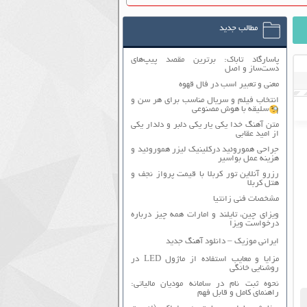
مطالب جدید
پاسارگاد تاباک: برترین مقصد پیپ‌های
دست‌ساز و اصل
معنی و تعبیر اسب در فال قهوه
انتخاب فیلم و سریال مناسب برای هر سن و
سلیقه با هوش مصنوعی
متن آهنگ خدا یکی یار یکی دلبر و دلدار یکی
از امید عقابی
جراحی هموروئید درکلینیک لیزر هموروئید و
هزینه عمل بواسیر
رزرو آنلاین تور کربلا با قیمت پرواز نجف و
هتل کربلا
مشخصات فنی زانتیا
ویزای چین، تایلند و امارات همه چیز درباره
درخواست ویزا
ایرانی موزیک – دانلود آهنگ جدید
مزایا و معایب استفاده از ماژول LED در
روشنایی خانگی
نحوه ثبت نام در سامانه مودیان مالیاتی:
راهنمای کامل و قابل فهم