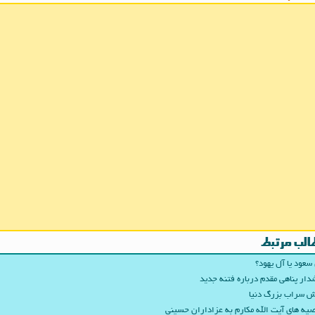
الب مرتبط
سعود یا آل یهود؟
ار پناهی مقدم درباره فتنه جدید
 سراب بزرگ دنیا
یه های آیت الله مکارم به عزاداران حسینی