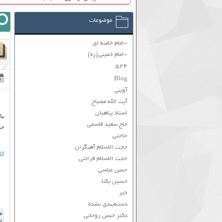
موضوعات
-امام خامنه ای
-امام خمینی(ره)
۵۲۴
Blog
آوینی
آیت الله مصباح
استاد پناهیان
بی
حاج سعید قاسمی
خرد
حاجتی
حجت الاسلام آهنگران
کل
حجت الاسلام قرائتی
حسن عباسی
حسین یکتا
خبر
دسته‌بندی نشده
م
دکتر حسن روحانی
ب