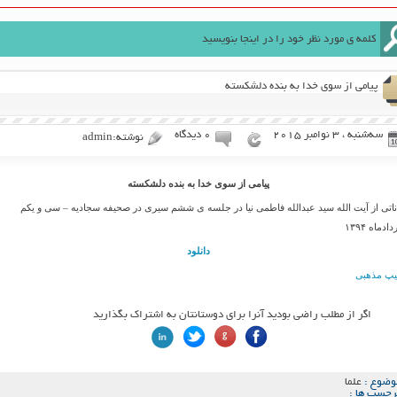
پیامی از سوی خدا به بنده دلشکسته
سه‌شنبه ، 3 نوامبر 2015
۰ دیدگاه
نوشته:admin
پیامی از سوی خدا به بنده دلشکسته
اناتی از آیت الله سید عبدالله فاطمی نیا در جلسه ی ششم سیری در صحیفه سجادیه – سی و یکم
ادماه ۱۳۹۴
دانلود
یپ مذهبی
اگر از مطلب راضی بودید آنرا برای دوستانتان به اشتراک بگذارید
وضوع :
علما
رچسب ها :