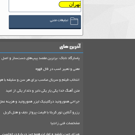
تهران
تبلیغات متنی
آخرین های
پاسارگاد تاباک: برترین مقصد پیپ‌های دست‌ساز و اصل
معنی و تعبیر اسب در فال قهوه
انتخاب فیلم و سریال مناسب برای هر سن و سلیقه با هو
متن آهنگ خدا یکی یار یکی دلبر و دلدار یکی از امید
جراحی هموروئید درکلینیک لیزر هموروئید و هزینه عمل
رزرو آنلاین تور کربلا با قیمت پرواز نجف و هتل کربل
مشخصات فنی زانتیا
ویزای چین، تایلند و امارات همه چیز درباره درخواست