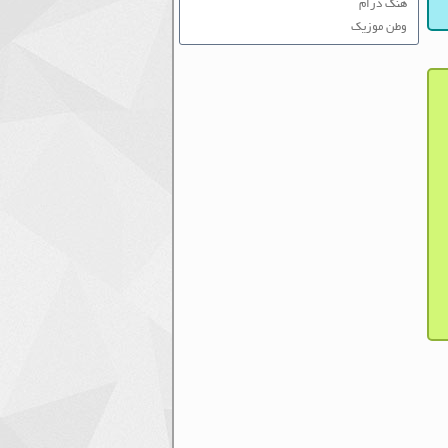
هنگ درام
وطن موزیک