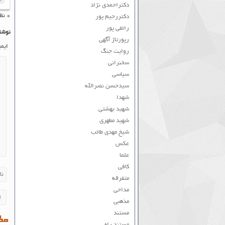
دکتراحمدی نژاد
۰ نظر به ثبت رسیده است
دکتررحیم پور
رائفی پور
نوشت
رپورتاژ آگهی
ایم
روایت جنگ
سخنرانی
سیاسی
سیدحسن نصرالله
شهدا
شهید بهشتی
شهید مطهری
شیخ مهدی طائب
عکس
علما
کافی
متفرقه
مداحی
مذهبی
مستند
مطا
مستند راه