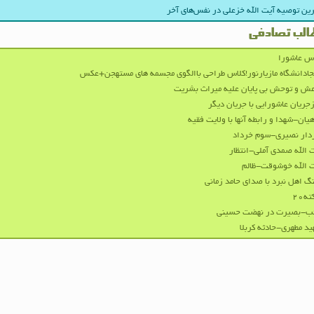
ین توصیه‌ آیت‌ الله خزعلی در نفس‌های آخر
الب تصادفی
س عاشورا
جادانشگاه مازیارنور!کلاس طراحی باالگوی مجسمه های مستهجن+عکس
ش و توحش بی پايان عليه ميراث بشريت
جریان عاشورایی با جریان دیگر
هیان-شهدا و رابطه آنها با ولایت فقیه
دار نصیری-سوم خرداد
 الله صمدی آملی-انتظار
 الله خوشوقت-ظالم
گ اهل نبرد با صدای حامد زمانی
ه۲۰
ئب-بصیرت در نهضت حسینی
د مطهری-حادثه کربلا