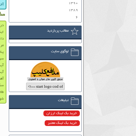
۱۳۹۰
آخر
۱۳۸۹
مط
۶
در
مطالب پربازدید
این
داع
مرز
لوگوی سایت
پنا
سر
آیت
آیت
آهن
سکت
طا
شهی
تبلیغات
خرید بک لینک ارزان
خرید بک لینک معتبر