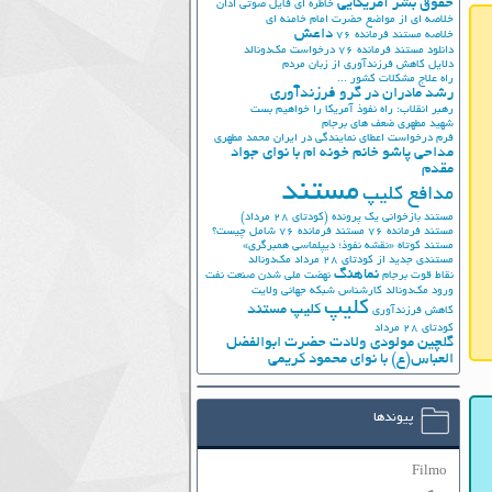
حقوق بشر آمریکایی
خاطره ای فایل صوتی اذان
خلاصه ای از مواضع حضرت امام خامنه ای
داعش
خلاصه مستند فرمانده 76
دانلود مستند فرمانده 76
درخواست مک‌دونالد
دلایل کاهش فرزندآوری از زبان مردم
راه علاج مشکلات کشور ...
رشد مادران در گرو فرزندآوری
رهبر انقلاب: راه نفوذ آمریکا را خواهیم بست
شهید مطهری
ضعف های برجام
فرم درخواست اعطای نمایندگی در ایران
محمد مطهری
مداحی پاشو خانم خونه ام با نوای جواد
مقدم
مستند
مدافع کلیپ
مستند بازخوانی یک پرونده (کودتای 28 مرداد)
مستند فرمانده 76
مستند فرمانده 76 شامل چیست؟
مستند کوتاه «نقشه نفوذ؛ دیپلماسی همبرگری»
مستندی جدید از کودتای 28 مرداد
مک‌دونالد
نماهنگ
نقاط قوت برجام
نهضت ملي شدن صنعت نفت
ورود مک‌دونالد
کارشناس شبکه جهانی ولایت
کلیپ
کلیپ مستند
کاهش فرزندآوری
کودتای 28 مرداد
گلچین مولودی ولادت حضرت ابوالفضل
العباس(ع) با نوای محمود کریمی
پیوندها
Filmo