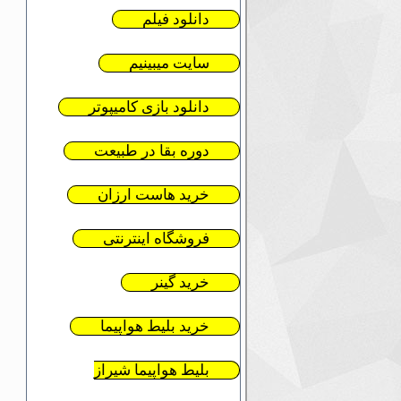
دانلود فیلم
سایت میبینیم
دانلود بازی کامیپوتر
دوره بقا در طبیعت
خرید هاست ارزان
فروشگاه اینترنتی
خرید گینر
خرید بلیط هواپیما
بلیط هواپیما شیراز