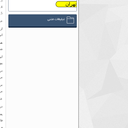
تهران
تبلیغات متنی
حف
از
ان
هم
شو
ای
پو
در
بر
بر
بر
عل
در
یع
فا