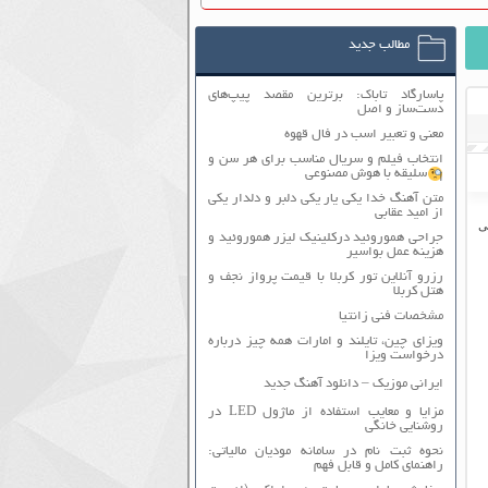
مطالب جدید
پاسارگاد تاباک: برترین مقصد پیپ‌های
دست‌ساز و اصل
معنی و تعبیر اسب در فال قهوه
انتخاب فیلم و سریال مناسب برای هر سن و
سلیقه با هوش مصنوعی
متن آهنگ خدا یکی یار یکی دلبر و دلدار یکی
از امید عقابی
ی
جراحی هموروئید درکلینیک لیزر هموروئید و
هزینه عمل بواسیر
رزرو آنلاین تور کربلا با قیمت پرواز نجف و
هتل کربلا
مشخصات فنی زانتیا
ویزای چین، تایلند و امارات همه چیز درباره
درخواست ویزا
ایرانی موزیک – دانلود آهنگ جدید
مزایا و معایب استفاده از ماژول LED در
روشنایی خانگی
نحوه ثبت نام در سامانه مودیان مالیاتی:
راهنمای کامل و قابل فهم