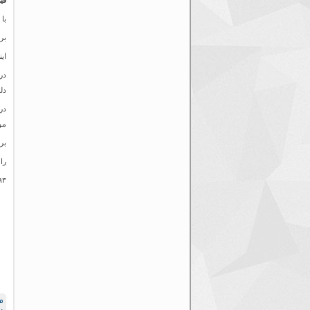
قی
با
بر
ای
در
دل
در
مو
بر
راه
۹۳
م