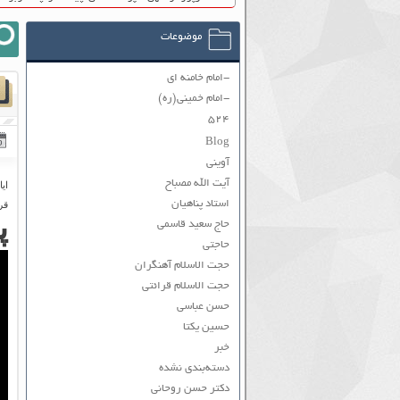
موضوعات
-امام خامنه ای
-امام خمینی(ره)
۵۲۴
Blog
آوینی
آیت الله مصباح
ای
استاد پناهیان
قر
پ
حاج سعید قاسمی
حاجتی
حجت الاسلام آهنگران
حجت الاسلام قرائتی
حسن عباسی
حسین یکتا
خبر
دسته‌بندی نشده
دکتر حسن روحانی