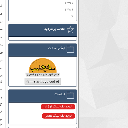
۱۳۹۰
نا
۱۳۸۹
هر
۶
در
مطالب پربازدید
سن
در
پو
لوگوی سایت
وز
در
ام
بای
هم
تبلیغات
چر
اگ
خرید بک لینک ارزان
از
خرید بک لینک معتبر
پو
کا