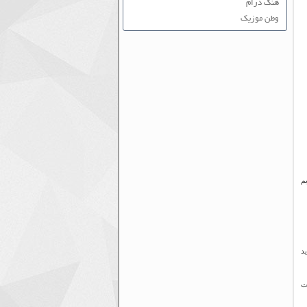
هنگ درام
وطن موزیک
ریم
د
ت