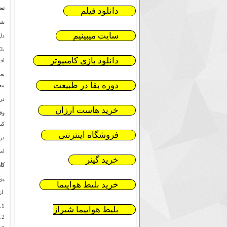
نح
دانلود فیلم
شما
سایت میبینیم
دل
بل
دانلود بازی کامیپوتر
اق
بع
دوره بقا در طبیعت
مع
در
خرید هاست ارزان
وق
کنن
فروشگاه اینترنتی
در
ام
خرید گینر
کا
پو
خرید بلیط هواپیما
از
بلیط هواپیما شیراز