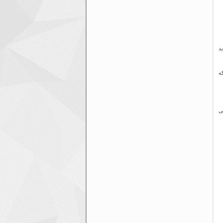
د
ه
ی