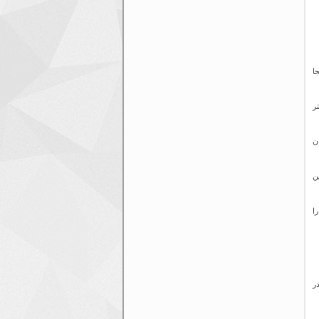
ا
ر
ن
ن
ا
ر