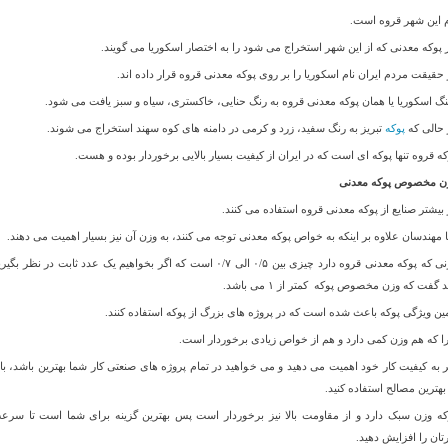
م این شهر قروه است.
 پوکه معدنی که از این شهر استخراج می شود را به اختصار اسکوریا می گویند.
 حقیقت مردم ایران نام اسکوریا را بر روی پوکه معدنی قروه قرار داده اند.
گ اسکوریا یا همان پوکه معدنی قروه به رنگ حنایی، خاکستری، سیاه و سبز یافت می شود.
 حالی که
پوکه
تبریز به رنگ سفید، زرد و کرمی در دامنه های کوه سهند استخراج می شوند.
که قروه تنها پوکه ای است که در ایران از کیفیت بسیار بالایی برخوردار بوده و هست.
ن مخصوص پوکه معدنی
 بیشتر صنایع از پوکه معدنی قروه استفاده می کنند.
ا مهندسان علاوه بر اینکه به خواص پوکه معدنی توجه می کنند، به وزن آن نیز بسیار اهمیت می دهند.
وزنی که پوکه معدنی قروه دارد چیزی بین ۰/۵ الی ۰/۷ است که اگر بخواهیم یک عدد ثابت در نظر بگی
د گفت که وزن مخصوص پوکه کمتر از ۱ می باشد.
ین ویژگی پوکه باعث شده است که در پروژه های بزرگ از پوکه استفاده کنند.
ا که هم وزن کمی دارد و هم از خواص زیادی برخوردار است.
ر به کیفیت کار خود اهمیت می دهید و می خواهید در تمام پروژه های صنعتی کار شما بهترین باشد، بای
 بهترین مصالح استفاده کنید.
که وزن سبک دارد و از مقاومت بالا نیز برخوردار است پس بهترین گزینه برای شما است تا سرع
رتان را افزایش دهید.