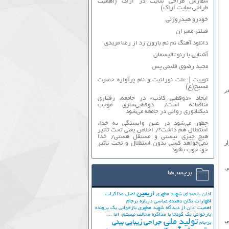
سفارش طراحی سایت در اراک (اهمیت
طراحی سایت اراک)
خودرو هیدروژنی
فیلتر ممبران
دانلود آهنگ نم نم بارون زد از رضا مریدی
آشنایی با رنو تالیسمان
مجید رضوی قلبمی پس
توییت | علت نورانیت و نام پرآوازه حضرت
مسیح(ع)
ر
ایجاد «دوقطبی کاذب» در جامعه، رفتاری
منافقانه است/ دوقطبی‌سازی موجب
دیکتاتوری روانی در جامعه می‌شود
چطور می‌شود در عین وابستگی به خدا،
استقلال هم داشت؟/ اخلاص یعنی تحت تأثیر
هیچ چیزی نیستی و مستقل هستی/ خدا
ر
نمی‌خواهد کسی بدون استقلال و تحت تأثیر
جوّ، خوب بشود
ی
برچسب‌ها
اربعین
اذان با صدای شهید مطهری
اصل مذاکرات
اظهارات تکان دهنده عباسی درباره برجام
اهمیت اذان از دیدگاه شهید مطهری
بازخوانی یک پرونده
بازخوانی یک کودتا
با مذاکره مخالف نیستم، اما ...
ی
تولید ملی
جراحی زیبایی بینی
برجام