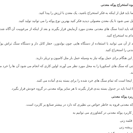
وه استخراج پوکه معدنی
 باید قبل از اینکه به فکر استخراج باشید، یک معدن با ارزش را پیدا کنید.
یل نمی شود تا یک معدن معمولی دیدید فکر کنید بهترین نوع پوکه را می توانید تولید کنید.
که باید ابتدا سنگ های معدنی معدن مورد آزمایش قرار بگیرند و بعد از اینکه از مرغوبیت آن آگاه شدی
دام به استخراج کنید.
د از آن می توانید با استفاده از دستگاه هایی چون بولدوزر، حفار کابل دار و دستگاه سنگ تراش پوک
دنی را استخراج کنید.
 این هنگام برای حمل پوکه نیاز به وسیله حمل بار مثل کامیون و تریلر دارید.
تی که سنگ های اسکوریا را به محل مورد نظر می آورند اولین کاری که انجام می شود آن ها را خرد م
د.
 اینجا است که تمام سنگ های خرد شده را برای بسته بندی آماده می کنند.
ا ابتدا باید در جدول بسته بندی قرار بگیرند تا هر سایز پوکه معدنی در گروه خودش قرار بگیرد.
ربرد پوکه معدنی
که معدنی قروه به خاطر خواص بی نظیری که دارد در بیشتر صنایع پر کاربرد است.
 کاربرد پوکه معدنی در کشاورزی می توانیم به
قلمه زنی
ریشه زنی