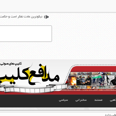
نیکوترین عادت تفکر است و حکمت ز
هبی
مستند
سخنرانی
سیاسی
یی دارد