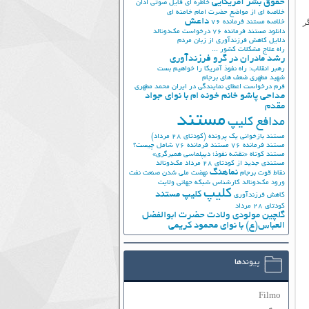
حقوق بشر آمریکایی
خاطره ای فایل صوتی اذان
خلاصه ای از مواضع حضرت امام خامنه ای
داعش
ر
خلاصه مستند فرمانده 76
دانلود مستند فرمانده 76
درخواست مک‌دونالد
دلایل کاهش فرزندآوری از زبان مردم
راه علاج مشکلات کشور ...
رشد مادران در گرو فرزندآوری
رهبر انقلاب: راه نفوذ آمریکا را خواهیم بست
شهید مطهری
ضعف های برجام
فرم درخواست اعطای نمایندگی در ایران
محمد مطهری
مداحی پاشو خانم خونه ام با نوای جواد
مقدم
مستند
مدافع کلیپ
مستند بازخوانی یک پرونده (کودتای 28 مرداد)
مستند فرمانده 76
مستند فرمانده 76 شامل چیست؟
مستند کوتاه «نقشه نفوذ؛ دیپلماسی همبرگری»
مستندی جدید از کودتای 28 مرداد
مک‌دونالد
نماهنگ
نقاط قوت برجام
نهضت ملي شدن صنعت نفت
ورود مک‌دونالد
کارشناس شبکه جهانی ولایت
کلیپ
کلیپ مستند
کاهش فرزندآوری
کودتای 28 مرداد
گلچین مولودی ولادت حضرت ابوالفضل
العباس(ع) با نوای محمود کریمی
پیوندها
Filmo