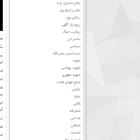
دکتراحمدی نژاد
دکتررحیم پور
رائفی پور
رپورتاژ آگهی
روایت جنگ
هم
سخنرانی
سیاسی
مگ
سیدحسن نصرالله
پو
شهدا
ای
شهید بهشتی
قب
شهید مطهری
ای
شیخ مهدی طائب
هن
عکس
می
علما
ای
کافی
گیر
متفرقه
در
مداحی
مذهبی
هو
مستند
ام
مستند راه