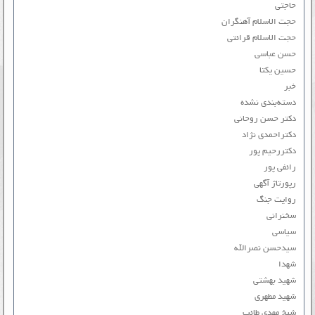
حاجتی
حجت الاسلام آهنگران
حجت الاسلام قرائتی
حسن عباسی
حسین یکتا
خبر
دسته‌بندی نشده
دکتر حسن روحانی
دکتراحمدی نژاد
دکتررحیم پور
رائفی پور
رپورتاژ آگهی
روایت جنگ
سخنرانی
سیاسی
سیدحسن نصرالله
شهدا
شهید بهشتی
شهید مطهری
شیخ مهدی طائب