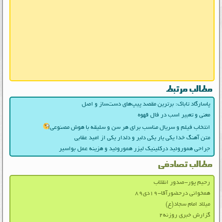
مطالب مرتبط
پاسارگاد تاباک: برترین مقصد پیپ‌های دست‌ساز و اصل
معنی و تعبیر اسب در فال قهوه
انتخاب فیلم و سریال مناسب برای هر سن و سلیقه با هوش مصنوعی
متن آهنگ خدا یکی یار یکی دلبر و دلدار یکی از امید عقابی
جراحی هموروئید درکلینیک لیزر هموروئید و هزینه عمل بواسیر
مطالب تصادفی
رحیم پور-صدور انقلاب
همخوانی درحضورآقا-۱۹دی۸۹
میلاد امام سجاد(ع)
گزارش خبری روزنه۲