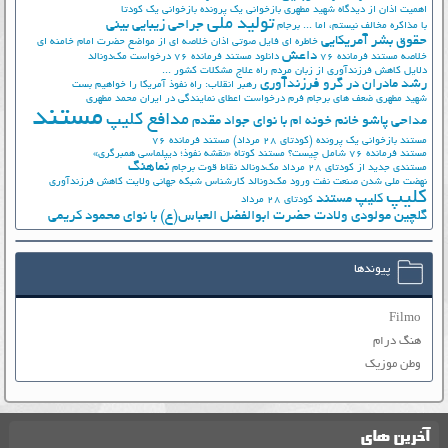
اهمیت اذان از دیدگاه شهید مطهری
بازخوانی یک پرونده
بازخوانی یک کودتا
تولید ملی
جراحی زیبایی بینی
با مذاکره مخالف نیستم، اما ...
برجام
حقوق بشر آمریکایی
خاطره ای فایل صوتی اذان
خلاصه ای از مواضع حضرت امام خامنه ای
داعش
خلاصه مستند فرمانده 76
دانلود مستند فرمانده 76
درخواست مک‌دونالد
دلایل کاهش فرزندآوری از زبان مردم
راه علاج مشکلات کشور ...
رشد مادران در گرو فرزندآوری
رهبر انقلاب: راه نفوذ آمریکا را خواهیم بست
شهید مطهری
ضعف های برجام
فرم درخواست اعطای نمایندگی در ایران
محمد مطهری
مستند
مدافع کلیپ
مداحی پاشو خانم خونه ام با نوای جواد مقدم
مستند بازخوانی یک پرونده (کودتای 28 مرداد)
مستند فرمانده 76
مستند فرمانده 76 شامل چیست؟
مستند کوتاه «نقشه نفوذ؛ دیپلماسی همبرگری»
نماهنگ
مستندی جدید از کودتای 28 مرداد
مک‌دونالد
نقاط قوت برجام
نهضت ملي شدن صنعت نفت
ورود مک‌دونالد
کارشناس شبکه جهانی ولایت
کاهش فرزندآوری
کلیپ
کلیپ مستند
کودتای 28 مرداد
گلچین مولودی ولادت حضرت ابوالفضل العباس(ع) با نوای محمود کریمی
پیوندها
Filmo
هنگ درام
وطن موزیک
آخرین های