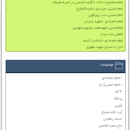
علامه مصباح-دخالت انگیزه شخصی در امربه معروف
امام خمینی-عزداری اباعبدالله(ع)
امام خمینی-حُبِّ زورگویی
امام خامنه ای -شهید چمران
مکالمه بین شهیدهمت وشهیدشهبازی
فاطمی نیا-دیدار
امام خامنه ای-انتخابات آینده
اذان با صدای شهید مطهری
موضوعات
-امام خامنه ای
-امام خمینی(ره)
۵۲۴
Blog
آوینی
آیت الله مصباح
استاد پناهیان
حاج سعید قاسمی