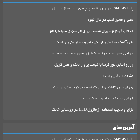
پاسارگاد تاباک: برترین مقصد پیپ‌های دست‌ساز و اصل
معنی و تعبیر اسب در فال قهوه
انتخاب فیلم و سریال مناسب برای هر سن و سلیقه با هو
متن آهنگ خدا یکی یار یکی دلبر و دلدار یکی از امید
جراحی هموروئید درکلینیک لیزر هموروئید و هزینه عمل
رزرو آنلاین تور کربلا با قیمت پرواز نجف و هتل کربل
مشخصات فنی زانتیا
ویزای چین، تایلند و امارات همه چیز درباره درخواست
ایرانی موزیک – دانلود آهنگ جدید
مزایا و معایب استفاده از ماژول LED در روشنایی خانگ
آخرین های
پاسارگاد تاباک: برترین مقصد پیپ‌های دست‌ساز و اصل