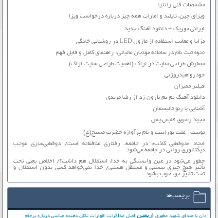
مشخصات فنی زانتیا
ویزای چین، تایلند و امارات همه چیز درباره درخواست ویزا
ایرانی موزیک – دانلود آهنگ جدید
مزایا و معایب استفاده از ماژول LED در روشنایی خانگی
نحوه ثبت نام در سامانه مودیان مالیاتی: راهنمای کامل و قابل فهم
سفارش طراحی سایت در اراک (اهمیت طراحی سایت اراک)
خودرو هیدروژنی
فیلتر ممبران
دانلود آهنگ نم نم بارون زد از رضا مریدی
آشنایی با رنو تالیسمان
مجید رضوی قلبمی پس
توییت | علت نورانیت و نام پرآوازه حضرت مسیح(ع)
ایجاد «دوقطبی کاذب» در جامعه، رفتاری منافقانه است/ دوقطبی‌سازی موجب
دیکتاتوری روانی در جامعه می‌شود
چطور می‌شود در عین وابستگی به خدا، استقلال هم داشت؟/ اخلاص یعنی تحت
تأثیر هیچ چیزی نیستی و مستقل هستی/ خدا نمی‌خواهد کسی بدون استقلال و
تحت تأثیر جوّ، خوب بشود
برچسب‌ها
اربعین
اذان با صدای شهید مطهری
اصل مذاکرات
اظهارات تکان دهنده عباسی درباره برجام