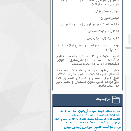
سفارش طراحی سایت در اراک (اهمیت
طراحی سایت اراک)
خودرو هیدروژنی
فیلتر ممبران
دانلود آهنگ نم نم بارون زد از رضا مریدی
آشنایی با رنو تالیسمان
مجید رضوی قلبمی پس
توییت | علت نورانیت و نام پرآوازه حضرت
مسیح(ع)
ایجاد «دوقطبی کاذب» در جامعه، رفتاری
منافقانه است/ دوقطبی‌سازی موجب
دیکتاتوری روانی در جامعه می‌شود
چطور می‌شود در عین وابستگی به خدا،
استقلال هم داشت؟/ اخلاص یعنی تحت تأثیر
هیچ چیزی نیستی و مستقل هستی/ خدا
نمی‌خواهد کسی بدون استقلال و تحت تأثیر
جوّ، خوب بشود
برچسب‌ها
اربعین
اذان با صدای شهید مطهری
اصل مذاکرات
اظهارات تکان دهنده عباسی درباره برجام
اهمیت اذان از دیدگاه شهید مطهری
بازخوانی یک پرونده
بازخوانی یک کودتا
با مذاکره مخالف نیستم، اما ...
تولید ملی
جراحی زیبایی بینی
برجام