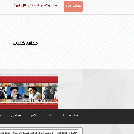
معنی و تعبیر اسب در فال قهوه
مطالب ویژه
مدافع کلیپ
صفحه اصلی
خبر
عکس
مداحی
مذ
خانه
»
مولودی
»
ولادت امام هادی علیه السلام-مولودی