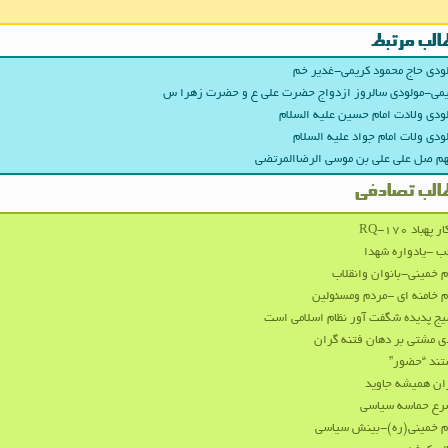
الب مرتبط
ودی حاج محمود کریمی-غدیر خم
می-مولودی سالروز ازدواج حضرت علی ع و حضرت زهرا س
ودی ولادت امام حسین علیه السلام
ودی ولات امام جواد علیه السلام
هم صل علی علی بن موسی الرضاالمرتضی
الب تصادفی
 پهباد RQ-170
ب -یادواره شهدا
م خمینی-بانوان وانقلاب
م خامنه ای -مردم ومسئولین
ج پدیده شگفت آور نظام اسلامی است
ند “حضور”
ان همیشه جاوید
رع حماسه سیاسی
م خمینی(ره)-بینش سیاسی