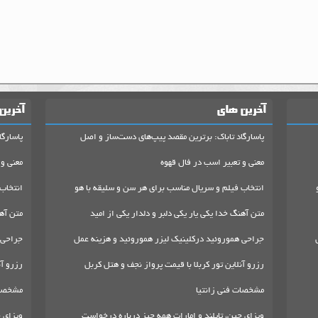
آخرین های
آخرین
پاسارگاد تاباک: برترین مقصد پیپ‌های دست‌ساز و اصل
پاسارگا
معنی و تعبیر اسب در فال قهوه
معنی و 
انتخاب فیلم و سریال مناسب برای هر سن و سلیقه با هو
انتخاب
متن آهنگ خدا یکی یار یکی دلبر و دلدار یکی از امید
متن آهن
جراحی هموروئید درکلینیک لیزر هموروئید و هزینه عمل
جراحی 
رزرو آنلاین تور کربلا با قیمت پرواز نجف و هتل کربل
رزرو آن
مشخصات فنی زانتیا
مشخصات
ویزای چین، تایلند و امارات همه چیز درباره درخواست
ویزای چ