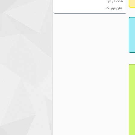
هنگ درام
وطن موزیک