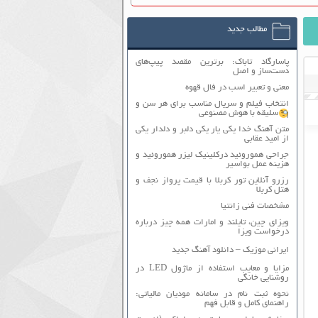
مطالب جدید
پاسارگاد تاباک: برترین مقصد پیپ‌های
دست‌ساز و اصل
معنی و تعبیر اسب در فال قهوه
انتخاب فیلم و سریال مناسب برای هر سن و
سلیقه با هوش مصنوعی
متن آهنگ خدا یکی یار یکی دلبر و دلدار یکی
از امید عقابی
جراحی هموروئید درکلینیک لیزر هموروئید و
هزینه عمل بواسیر
رزرو آنلاین تور کربلا با قیمت پرواز نجف و
هتل کربلا
مشخصات فنی زانتیا
ویزای چین، تایلند و امارات همه چیز درباره
درخواست ویزا
ایرانی موزیک – دانلود آهنگ جدید
مزایا و معایب استفاده از ماژول LED در
روشنایی خانگی
نحوه ثبت نام در سامانه مودیان مالیاتی:
راهنمای کامل و قابل فهم