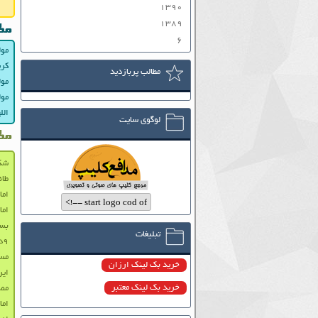
۱۳۹۰
۱۳۸۹
مط
۶
مول
کری
مطالب پربازدید
مول
مول
الل
لوگوی سایت
مط
شکار
طائ
اما
اما
بسی
تبلیغات
۹دی مشتی بر دهان فتنه گران
مست
خرید بک لینک ارزان
ایر
خرید بک لینک معتبر
مص
اما