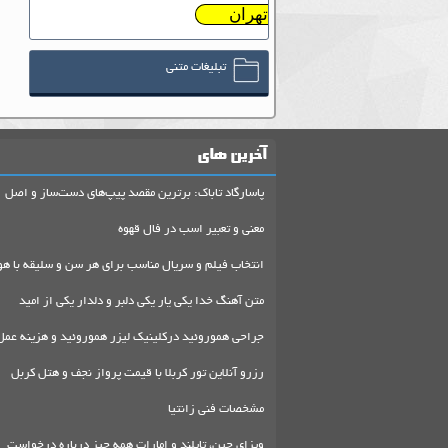
تهران
تبلیغات متنی
آخرین های
پاسارگاد تاباک: برترین مقصد پیپ‌های دست‌ساز و اصل
معنی و تعبیر اسب در فال قهوه
انتخاب فیلم و سریال مناسب برای هر سن و سلیقه با هو
متن آهنگ خدا یکی یار یکی دلبر و دلدار یکی از امید
جراحی هموروئید درکلینیک لیزر هموروئید و هزینه عمل
رزرو آنلاین تور کربلا با قیمت پرواز نجف و هتل کربل
مشخصات فنی زانتیا
ویزای چین، تایلند و امارات همه چیز درباره درخواست