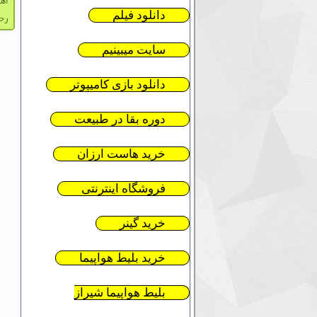
اها
دانلود فیلم
رحی
سایت میبینیم
دانلود بازی کامیپوتر
دوره بقا در طبیعت
خرید هاست ارزان
فروشگاه اینترنتی
خرید گینر
خرید بلیط هواپیما
بلیط هواپیما شیراز