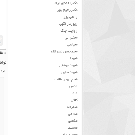
دکتراحمدی نژاد
دکتررحیم پور
رائفی پور
رپورتاژ آگهی
روایت جنگ
سخنرانی
م
ب
سیاسی
سیدحسن نصرالله
۰ نظر به ثبت رسیده است
شهدا
نوشت
شهید بهشتی
ایم
شهید مطهری
شیخ مهدی طائب
عکس
علما
کافی
متفرقه
مداحی
مذهبی
مستند
مستند راه