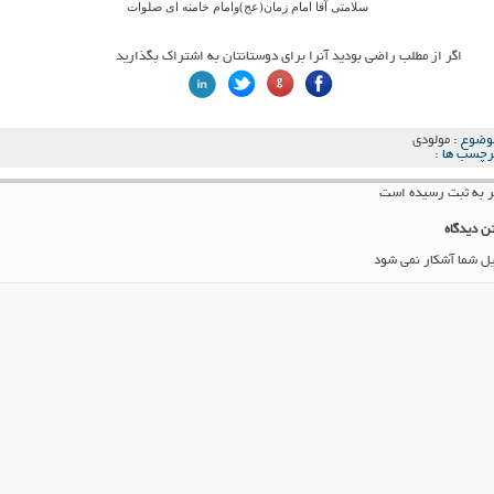
سلامتی آقا امام زمان(عج)وامام خامنه ای صلوات
اگر از مطلب راضی بودید آنرا برای دوستانتان به اشتراک بگذارید
وضوع :
مولودی
رچسب ها :
ن دیدگاه
یل شما آشکار نمی شود