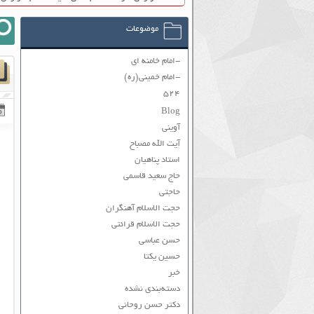
موضوعات
-امام خامنه ای
-امام خمینی(ره)
۵۲۴
Blog
آوینی
آیت الله مصباح
استاد پناهیان
حاج سعید قاسمی
حاجتی
حجت الاسلام آهنگران
حجت الاسلام قرائتی
حسن عباسی
حسین یکتا
خبر
دسته‌بندی نشده
دکتر حسن روحانی