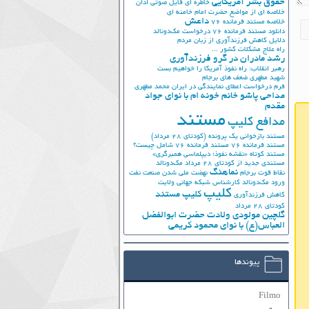
حقوق بشر آمریکایی
خاطره ای فایل صوتی اذان
خلاصه ای از مواضع حضرت امام خامنه ای
داعش
خلاصه مستند فرمانده 76
دانلود مستند فرمانده 76
درخواست مک‌دونالد
دلایل کاهش فرزندآوری از زبان مردم
راه علاج مشکلات کشور ...
رشد مادران در گرو فرزندآوری
رهبر انقلاب: راه نفوذ آمریکا را خواهیم بست
شهید مطهری
ضعف های برجام
فرم درخواست اعطای نمایندگی در ایران
محمد مطهری
مداحی پاشو خانم خونه ام با نوای جواد
مقدم
مستند
مدافع کلیپ
مستند بازخوانی یک پرونده (کودتای 28 مرداد)
مستند فرمانده 76
مستند فرمانده 76 شامل چیست؟
مستند کوتاه «نقشه نفوذ؛ دیپلماسی همبرگری»
مستندی جدید از کودتای 28 مرداد
مک‌دونالد
نماهنگ
نقاط قوت برجام
نهضت ملي شدن صنعت نفت
ورود مک‌دونالد
کارشناس شبکه جهانی ولایت
کلیپ
کلیپ مستند
کاهش فرزندآوری
کودتای 28 مرداد
گلچین مولودی ولادت حضرت ابوالفضل
العباس(ع) با نوای محمود کریمی
پیوندها
Filmo