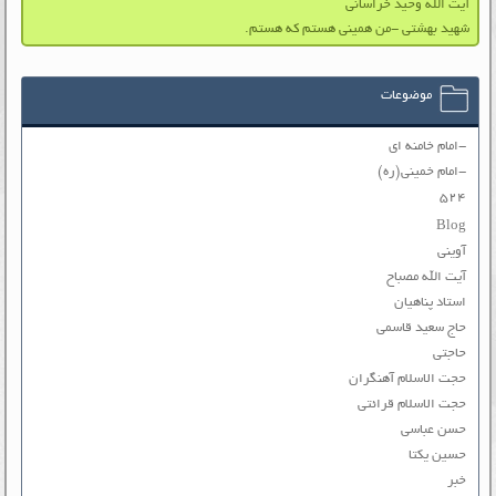
آیت الله وحید خراسانی
شهید بهشتی -من همینی هستم که هستم.
موضوعات
-امام خامنه ای
-امام خمینی(ره)
۵۲۴
Blog
آوینی
آیت الله مصباح
استاد پناهیان
حاج سعید قاسمی
حاجتی
حجت الاسلام آهنگران
حجت الاسلام قرائتی
حسن عباسی
حسین یکتا
خبر