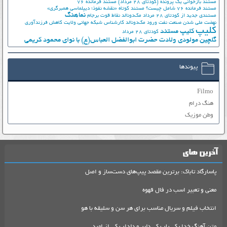
مستند بازخوانی یک پرونده (کودتای 28 مرداد)
مستند فرمانده 76
مستند فرمانده 76 شامل چیست؟
مستند کوتاه «نقشه نفوذ؛ دیپلماسی همبرگری»
نماهنگ
مستندی جدید از کودتای 28 مرداد
مک‌دونالد
نقاط قوت برجام
نهضت ملي شدن صنعت نفت
ورود مک‌دونالد
کارشناس شبکه جهانی ولایت
کاهش فرزندآوری
کلیپ
کلیپ مستند
کودتای 28 مرداد
گلچین مولودی ولادت حضرت ابوالفضل العباس(ع) با نوای محمود کریمی
پیوندها
Filmo
هنگ درام
وطن موزیک
آخرین های
پاسارگاد تاباک: برترین مقصد پیپ‌های دست‌ساز و اصل
معنی و تعبیر اسب در فال قهوه
انتخاب فیلم و سریال مناسب برای هر سن و سلیقه با هو
متن آهنگ خدا یکی یار یکی دلبر و دلدار یکی از امید