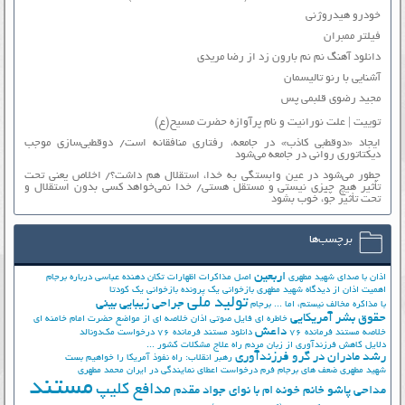
خودرو هیدروژنی
فیلتر ممبران
دانلود آهنگ نم نم بارون زد از رضا مریدی
آشنایی با رنو تالیسمان
مجید رضوی قلبمی پس
توییت | علت نورانیت و نام پرآوازه حضرت مسیح(ع)
ایجاد «دوقطبی کاذب» در جامعه، رفتاری منافقانه است/ دوقطبی‌سازی موجب
دیکتاتوری روانی در جامعه می‌شود
چطور می‌شود در عین وابستگی به خدا، استقلال هم داشت؟/ اخلاص یعنی تحت
تأثیر هیچ چیزی نیستی و مستقل هستی/ خدا نمی‌خواهد کسی بدون استقلال و
تحت تأثیر جوّ، خوب بشود
برچسب‌ها
اربعین
اذان با صدای شهید مطهری
اصل مذاکرات
اظهارات تکان دهنده عباسی درباره برجام
اهمیت اذان از دیدگاه شهید مطهری
بازخوانی یک پرونده
بازخوانی یک کودتا
تولید ملی
جراحی زیبایی بینی
با مذاکره مخالف نیستم، اما ...
برجام
حقوق بشر آمریکایی
خاطره ای فایل صوتی اذان
خلاصه ای از مواضع حضرت امام خامنه ای
داعش
خلاصه مستند فرمانده 76
دانلود مستند فرمانده 76
درخواست مک‌دونالد
دلایل کاهش فرزندآوری از زبان مردم
راه علاج مشکلات کشور ...
رشد مادران در گرو فرزندآوری
رهبر انقلاب: راه نفوذ آمریکا را خواهیم بست
شهید مطهری
ضعف های برجام
فرم درخواست اعطای نمایندگی در ایران
محمد مطهری
مستند
مدافع کلیپ
مداحی پاشو خانم خونه ام با نوای جواد مقدم