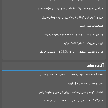
جراحی هموروئید درکلینیک لیزر هموروئید و هزینه عمل
رزرو آنلاین تور کربلا با قیمت پرواز نجف و هتل کربل
مشخصات فنی زانتیا
ویزای چین، تایلند و امارات همه چیز درباره درخواست
ایرانی موزیک – دانلود آهنگ جدید
مزایا و معایب استفاده از ماژول LED در روشنایی خانگ
آخرین های
پاسارگاد تاباک: برترین مقصد پیپ‌های دست‌ساز و اصل
معنی و تعبیر اسب در فال قهوه
انتخاب فیلم و سریال مناسب برای هر سن و سلیقه با هو
متن آهنگ خدا یکی یار یکی دلبر و دلدار یکی از امید