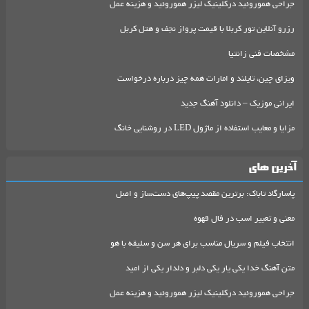
جراحی هموروئید درکلینیک لیزر هموروئید و هزینه عمل
رزرو آنلاین تور کربلا با قیمت پرواز نجف و هتل کربل
مشخصات فنی زانتیا
ویزای چین، تایلند و امارات همه چیز درباره درخواست
ایرانی موزیک – دانلود آهنگ جدید
مزایا و معایب استفاده از ماژول LED در روشنایی خانگ
آخرین های
پاسارگاد تاباک: برترین مقصد پیپ‌های دست‌ساز و اصل
معنی و تعبیر اسب در فال قهوه
انتخاب فیلم و سریال مناسب برای هر سن و سلیقه با هو
متن آهنگ خدا یکی یار یکی دلبر و دلدار یکی از امید
جراحی هموروئید درکلینیک لیزر هموروئید و هزینه عمل