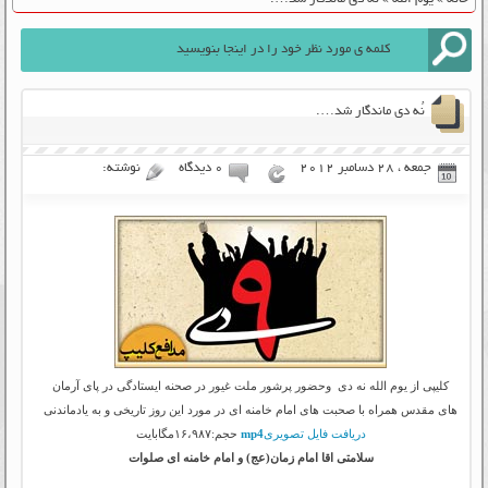
نُه دی ماندگار شد….
جمعه ، 28 دسامبر 2012
۰ دیدگاه
نوشته:
کلیپی از یوم الله نه دی وحضور پرشور ملت غیور در صحنه ایستادگی در پای آرمان
های مقدس همراه با صحبت های امام خامنه ای در مورد این روز تاریخی و به یادماندنی
دریافت فایل تصویری
mp4
حجم:۱۶،۹۸۷مگابایت
سلامتی اقا امام زمان(عج) و امام خامنه ای صلوات