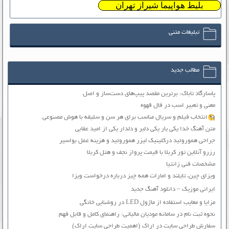
بلیط هواپیما شیراز تهران
تبلیغات متنی
مطالب جدید
پاسارگاد تاباک: برترین مقصد پیپ‌های دست‌ساز و اصل
معنی و تعبیر اسب در فال قهوه
انتخاب فیلم و سریال مناسب برای هر سن و سلیقه با هوش مصنوعی
متن آهنگ خدا یکی یار یکی دلبر و دلدار یکی از امید عقابی
جراحی هموروئید درکلینیک لیزر هموروئید و هزینه عمل بواسیر
رزرو آنلاین تور کربلا با قیمت پرواز نجف و هتل کربلا
مشخصات فنی زانتیا
ویزای چین، تایلند و امارات همه چیز درباره درخواست ویزا
ایرانی موزیک – دانلود آهنگ جدید
مزایا و معایب استفاده از ماژول LED در روشنایی خانگی
نحوه ثبت نام در سامانه مودیان مالیاتی: راهنمای کامل و قابل فهم
سفارش طراحی سایت در اراک (اهمیت طراحی سایت اراک)