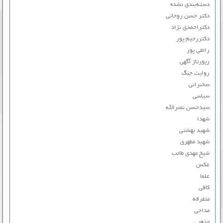
دسته‌بندی نشده
دکتر حسن روحانی
دکتراحمدی نژاد
دکتررحیم پور
رائفی پور
رپورتاژ آگهی
روایت جنگ
سخنرانی
سیاسی
سیدحسن نصرالله
شهدا
شهید بهشتی
شهید مطهری
شیخ مهدی طائب
عکس
علما
کافی
متفرقه
مداحی
مذهبی