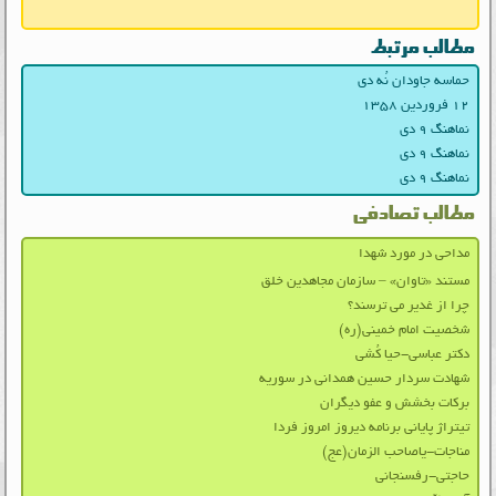
مطالب مرتبط
حماسه جاودان نُه دی
۱۲ فروردین ۱۳۵۸
نماهنگ ۹ دی
نماهنگ ۹ دی
نماهنگ ۹ دی
مطالب تصادفی
مداحی در مورد شهدا
مستند «تاوان» – سازمان مجاهدین خلق
چرا از غدیر می ترسند؟
شخصیت امام خمینی(ره)
دکتر عباسی-حیا کُشی
شهادت سردار حسین همدانی در سوریه
برکات بخشش و عفو دیگران
تیتراژ پایانی برنامه دیروز امروز فردا
مناجات-یاصاحب الزمان(عج)
حاجتی-رفسنجانی