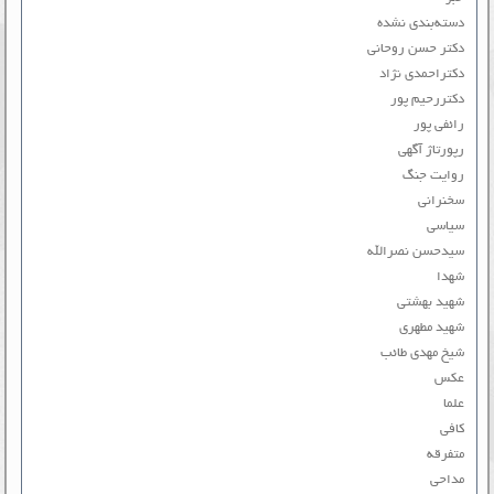
دسته‌بندی نشده
دکتر حسن روحانی
دکتراحمدی نژاد
دکتررحیم پور
رائفی پور
رپورتاژ آگهی
روایت جنگ
سخنرانی
سیاسی
سیدحسن نصرالله
شهدا
شهید بهشتی
شهید مطهری
شیخ مهدی طائب
عکس
علما
کافی
متفرقه
مداحی