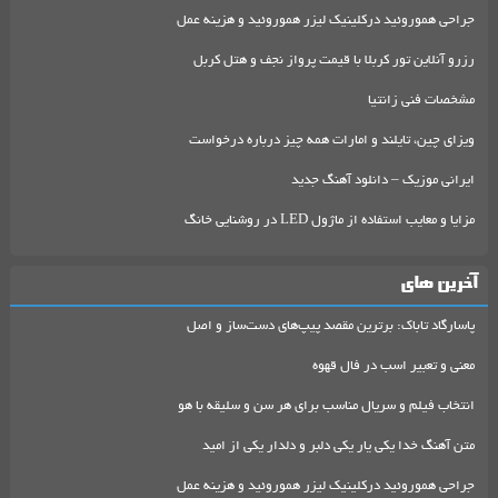
جراحی هموروئید درکلینیک لیزر هموروئید و هزینه عمل
رزرو آنلاین تور کربلا با قیمت پرواز نجف و هتل کربل
مشخصات فنی زانتیا
ویزای چین، تایلند و امارات همه چیز درباره درخواست
ایرانی موزیک – دانلود آهنگ جدید
مزایا و معایب استفاده از ماژول LED در روشنایی خانگ
آخرین های
پاسارگاد تاباک: برترین مقصد پیپ‌های دست‌ساز و اصل
معنی و تعبیر اسب در فال قهوه
انتخاب فیلم و سریال مناسب برای هر سن و سلیقه با هو
متن آهنگ خدا یکی یار یکی دلبر و دلدار یکی از امید
جراحی هموروئید درکلینیک لیزر هموروئید و هزینه عمل