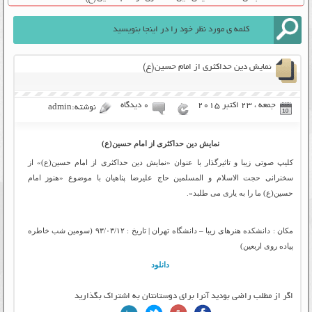
نمایش دین حداکثری از امام حسین(ع)
جمعه ، 23 اکتبر 2015
۰ دیدگاه
نوشته:admin
نمایش دین حداکثری از امام حسین(ع)
کلیپ صوتی زیبا و تاثیرگذار با عنوان «نمایش دین حداکثری از امام حسین(ع)» از
سخنرانی حجت الاسلام و المسلمین حاج علیرضا پناهیان با موضوع «هنوز امام
حسین(ع) ما را به یاری می طلبد».
مکان : دانشکده هنرهای زیبا – دانشگاه تهران | تاریخ : ۹۳/۰۳/۱۲ (سومین شب خاطره
پیاده روی اربعین)
دانلود
اگر از مطلب راضی بودید آنرا برای دوستانتان به اشتراک بگذارید