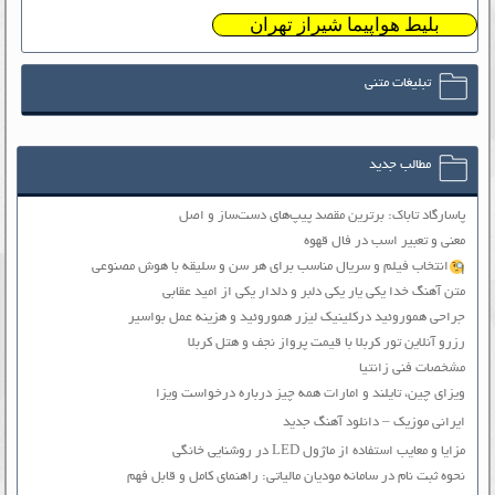
بلیط هواپیما شیراز تهران
تبلیغات متنی
مطالب جدید
پاسارگاد تاباک: برترین مقصد پیپ‌های دست‌ساز و اصل
معنی و تعبیر اسب در فال قهوه
انتخاب فیلم و سریال مناسب برای هر سن و سلیقه با هوش مصنوعی
متن آهنگ خدا یکی یار یکی دلبر و دلدار یکی از امید عقابی
جراحی هموروئید درکلینیک لیزر هموروئید و هزینه عمل بواسیر
رزرو آنلاین تور کربلا با قیمت پرواز نجف و هتل کربلا
مشخصات فنی زانتیا
ویزای چین، تایلند و امارات همه چیز درباره درخواست ویزا
ایرانی موزیک – دانلود آهنگ جدید
مزایا و معایب استفاده از ماژول LED در روشنایی خانگی
نحوه ثبت نام در سامانه مودیان مالیاتی: راهنمای کامل و قابل فهم