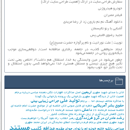
سفارش طراحی سایت در اراک (اهمیت طراحی سایت اراک)
خودرو هیدروژنی
فیلتر ممبران
دانلود آهنگ نم نم بارون زد از رضا مریدی
آشنایی با رنو تالیسمان
مجید رضوی قلبمی پس
توییت | علت نورانیت و نام پرآوازه حضرت مسیح(ع)
ایجاد «دوقطبی کاذب» در جامعه، رفتاری منافقانه است/ دوقطبی‌سازی موجب
دیکتاتوری روانی در جامعه می‌شود
چطور می‌شود در عین وابستگی به خدا، استقلال هم داشت؟/ اخلاص یعنی تحت
تأثیر هیچ چیزی نیستی و مستقل هستی/ خدا نمی‌خواهد کسی بدون استقلال و
تحت تأثیر جوّ، خوب بشود
برچسب‌ها
اربعین
اذان با صدای شهید مطهری
اصل مذاکرات
اظهارات تکان دهنده عباسی درباره برجام
اهمیت اذان از دیدگاه شهید مطهری
بازخوانی یک پرونده
بازخوانی یک کودتا
تولید ملی
جراحی زیبایی بینی
با مذاکره مخالف نیستم، اما ...
برجام
حقوق بشر آمریکایی
خاطره ای فایل صوتی اذان
خلاصه ای از مواضع حضرت امام خامنه ای
داعش
خلاصه مستند فرمانده 76
دانلود مستند فرمانده 76
درخواست مک‌دونالد
دلایل کاهش فرزندآوری از زبان مردم
راه علاج مشکلات کشور ...
رشد مادران در گرو فرزندآوری
رهبر انقلاب: راه نفوذ آمریکا را خواهیم بست
شهید مطهری
ضعف های برجام
فرم درخواست اعطای نمایندگی در ایران
محمد مطهری
مستند
مدافع کلیپ
مداحی پاشو خانم خونه ام با نوای جواد مقدم