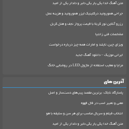
متن آهنگ خدا یکی یار یکی دلبر و دلدار یکی از امید
جراحی هموروئید درکلینیک لیزر هموروئید و هزینه عمل
رزرو آنلاین تور کربلا با قیمت پرواز نجف و هتل کربل
مشخصات فنی زانتیا
ویزای چین، تایلند و امارات همه چیز درباره درخواست
ایرانی موزیک – دانلود آهنگ جدید
مزایا و معایب استفاده از ماژول LED در روشنایی خانگ
آخرین های
پاسارگاد تاباک: برترین مقصد پیپ‌های دست‌ساز و اصل
معنی و تعبیر اسب در فال قهوه
انتخاب فیلم و سریال مناسب برای هر سن و سلیقه با هو
متن آهنگ خدا یکی یار یکی دلبر و دلدار یکی از امید