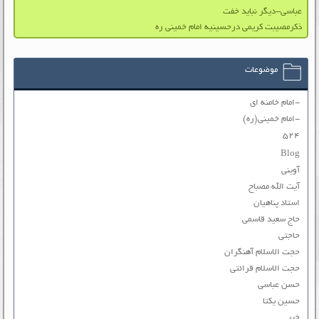
عباسی-دیگر نباید خفت
ذکرمصیبت کریمی درحسینیه امام خمینی ره
موضوعات
-امام خامنه ای
-امام خمینی(ره)
۵۲۴
Blog
آوینی
آیت الله مصباح
استاد پناهیان
حاج سعید قاسمی
حاجتی
حجت الاسلام آهنگران
حجت الاسلام قرائتی
حسن عباسی
حسین یکتا
خبر