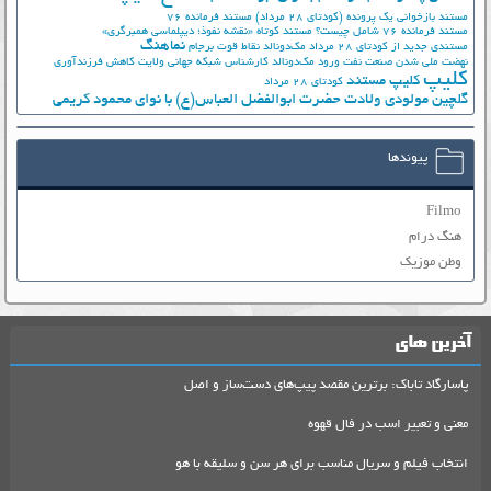
مستند بازخوانی یک پرونده (کودتای 28 مرداد)
مستند فرمانده 76
مستند فرمانده 76 شامل چیست؟
مستند کوتاه «نقشه نفوذ؛ دیپلماسی همبرگری»
نماهنگ
مستندی جدید از کودتای 28 مرداد
مک‌دونالد
نقاط قوت برجام
نهضت ملي شدن صنعت نفت
ورود مک‌دونالد
کارشناس شبکه جهانی ولایت
کاهش فرزندآوری
کلیپ
کلیپ مستند
کودتای 28 مرداد
گلچین مولودی ولادت حضرت ابوالفضل العباس(ع) با نوای محمود کریمی
پیوندها
Filmo
هنگ درام
وطن موزیک
آخرین های
پاسارگاد تاباک: برترین مقصد پیپ‌های دست‌ساز و اصل
معنی و تعبیر اسب در فال قهوه
انتخاب فیلم و سریال مناسب برای هر سن و سلیقه با هو