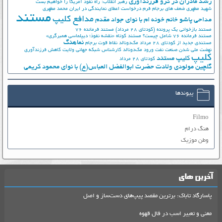
رشد مادران در گرو فرزندآوری
رهبر انقلاب: راه نفوذ آمریکا را خواهیم بست
شهید مطهری
ضعف های برجام
فرم درخواست اعطای نمایندگی در ایران
محمد مطهری
مستند
مدافع کلیپ
مداحی پاشو خانم خونه ام با نوای جواد مقدم
مستند بازخوانی یک پرونده (کودتای 28 مرداد)
مستند فرمانده 76
مستند فرمانده 76 شامل چیست؟
مستند کوتاه «نقشه نفوذ؛ دیپلماسی همبرگری»
نماهنگ
مستندی جدید از کودتای 28 مرداد
مک‌دونالد
نقاط قوت برجام
نهضت ملي شدن صنعت نفت
ورود مک‌دونالد
کارشناس شبکه جهانی ولایت
کاهش فرزندآوری
کلیپ
کلیپ مستند
کودتای 28 مرداد
گلچین مولودی ولادت حضرت ابوالفضل العباس(ع) با نوای محمود کریمی
پیوندها
Filmo
هنگ درام
وطن موزیک
آخرین های
پاسارگاد تاباک: برترین مقصد پیپ‌های دست‌ساز و اصل
معنی و تعبیر اسب در فال قهوه