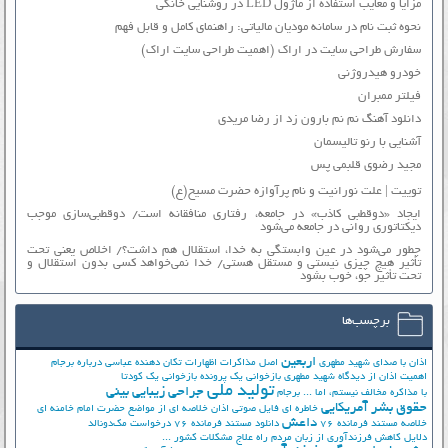
مزایا و معایب استفاده از ماژول LED در روشنایی خانگی
نحوه ثبت نام در سامانه مودیان مالیاتی: راهنمای کامل و قابل فهم
سفارش طراحی سایت در اراک (اهمیت طراحی سایت اراک)
خودرو هیدروژنی
فیلتر ممبران
دانلود آهنگ نم نم بارون زد از رضا مریدی
آشنایی با رنو تالیسمان
مجید رضوی قلبمی پس
توییت | علت نورانیت و نام پرآوازه حضرت مسیح(ع)
ایجاد «دوقطبی کاذب» در جامعه، رفتاری منافقانه است/ دوقطبی‌سازی موجب
دیکتاتوری روانی در جامعه می‌شود
چطور می‌شود در عین وابستگی به خدا، استقلال هم داشت؟/ اخلاص یعنی تحت
تأثیر هیچ چیزی نیستی و مستقل هستی/ خدا نمی‌خواهد کسی بدون استقلال و
تحت تأثیر جوّ، خوب بشود
برچسب‌ها
اربعین
اذان با صدای شهید مطهری
اصل مذاکرات
اظهارات تکان دهنده عباسی درباره برجام
اهمیت اذان از دیدگاه شهید مطهری
بازخوانی یک پرونده
بازخوانی یک کودتا
تولید ملی
جراحی زیبایی بینی
با مذاکره مخالف نیستم، اما ...
برجام
حقوق بشر آمریکایی
خاطره ای فایل صوتی اذان
خلاصه ای از مواضع حضرت امام خامنه ای
داعش
خلاصه مستند فرمانده 76
دانلود مستند فرمانده 76
درخواست مک‌دونالد
دلایل کاهش فرزندآوری از زبان مردم
راه علاج مشکلات کشور ...