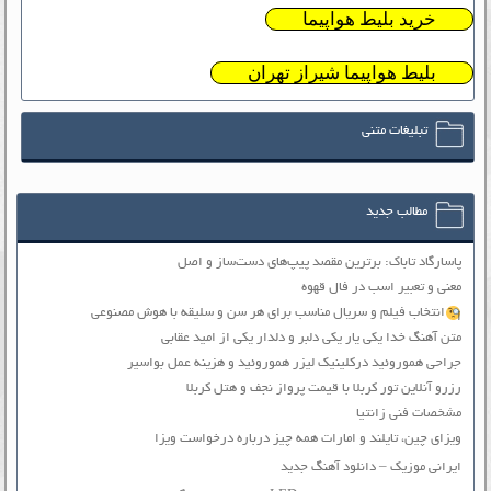
خرید بلیط هواپیما
بلیط هواپیما شیراز تهران
تبلیغات متنی
مطالب جدید
پاسارگاد تاباک: برترین مقصد پیپ‌های دست‌ساز و اصل
معنی و تعبیر اسب در فال قهوه
انتخاب فیلم و سریال مناسب برای هر سن و سلیقه با هوش مصنوعی
متن آهنگ خدا یکی یار یکی دلبر و دلدار یکی از امید عقابی
جراحی هموروئید درکلینیک لیزر هموروئید و هزینه عمل بواسیر
رزرو آنلاین تور کربلا با قیمت پرواز نجف و هتل کربلا
مشخصات فنی زانتیا
ویزای چین، تایلند و امارات همه چیز درباره درخواست ویزا
ایرانی موزیک – دانلود آهنگ جدید