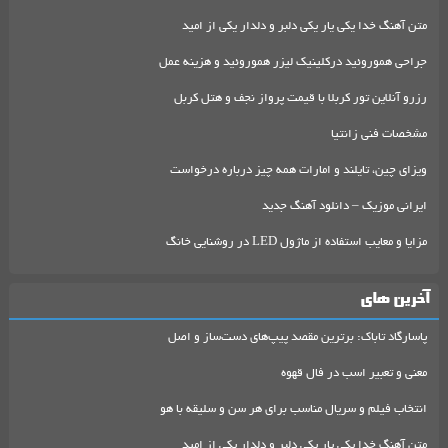
متن آهنگ خدا یکی یار یکی دلبر و دلدار یکی از امید
جراحی هموروئید درکلینیک لیزر هموروئید و هزینه عمل
رزرو آنلاین تور کربلا با قیمت پرواز نجف و هتل کربل
مشخصات فنی زانتیا
ویزای چین، تایلند و امارات همه چیز درباره درخواست
ایرانی موزیک – دانلود آهنگ جدید
مزایا و معایب استفاده از ماژول LED در روشنایی خانگ
آخرین های
پاسارگاد تاباک: برترین مقصد پیپ‌های دست‌ساز و اصل
معنی و تعبیر اسب در فال قهوه
انتخاب فیلم و سریال مناسب برای هر سن و سلیقه با هو
متن آهنگ خدا یکی یار یکی دلبر و دلدار یکی از امید