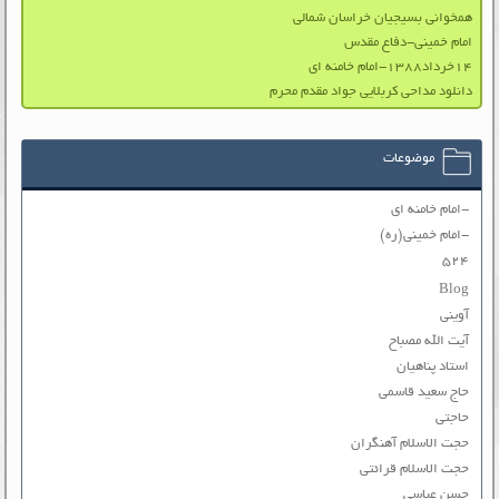
همخوانی بسیجیان خراسان شمالی
امام خمینی-دفاع مقدس
۱۴خرداد۱۳۸۸-امام خامنه ای
دانلود مداحی کربلایی جواد مقدم محرم
موضوعات
-امام خامنه ای
-امام خمینی(ره)
۵۲۴
Blog
آوینی
آیت الله مصباح
استاد پناهیان
حاج سعید قاسمی
حاجتی
حجت الاسلام آهنگران
حجت الاسلام قرائتی
حسن عباسی