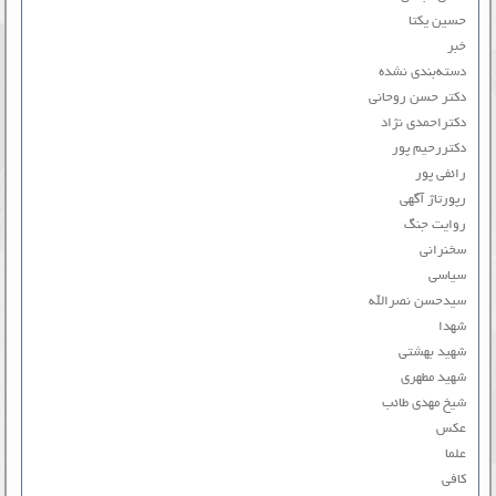
حسین یکتا
خبر
دسته‌بندی نشده
دکتر حسن روحانی
دکتراحمدی نژاد
دکتررحیم پور
رائفی پور
رپورتاژ آگهی
روایت جنگ
سخنرانی
سیاسی
سیدحسن نصرالله
شهدا
شهید بهشتی
شهید مطهری
شیخ مهدی طائب
عکس
علما
کافی