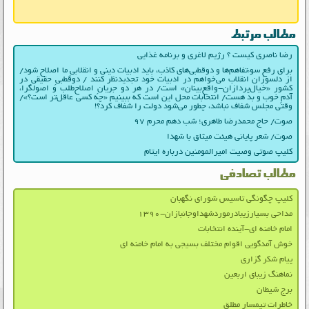
مطالب مرتبط
رضا ناصری کیست ؟ رژیم لاغری و برنامه غذایی
برای رفع سوءتفاهم‌ها و دوقطبی‌های کاذب، باید ادبیات دینی و انقلابیِ ما اصلاح شود/
از دلسوزان انقلاب می‌خواهم در ادبیات‌ خود تجدیدنظر کنند / دوقطبیِ حقیقی در
کشور «خیال‌پردازان-واقع‌بینان» است/ در هر دو جریانِ اصلاح‌طلب و اصولگرا،
آدمِ خوب و بد هست/ انتخابات محل این است که ببینیم «چه کسی عاقل‌تر است؟»/
وقتی مجلس شفاف نباشد، چطور می‌شود دولت را شفاف کرد؟!
صوت/ حاج محمدرضا طاهری؛ شب دهم محرم ۹۷
صوت/ شعر پایانی هیئت میثاق با شهدا
کلیپ صوتی وصیت امیرالمومنین درباره ایتام
مطالب تصادفی
کلیپ چگونگی تاسیس شورای نگهبان
مداحی بسیارزیبادرموردشهداوجانبازان-۱۳۹۰
امام خامنه ای-آینده انتخابات
خوش آمدگویی اقوام مختلف بسیجی به امام خامنه ای
پیام شکر گزاری
نماهنگ زیبای اربعین
برج شیطان
خاطرات تیمسار مطلق