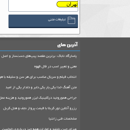
تهران
تبلیغات متنی
آخرین های
پاسارگاد تاباک: برترین مقصد پیپ‌های دست‌ساز و اصل
معنی و تعبیر اسب در فال قهوه
انتخاب فیلم و سریال مناسب برای هر سن و سلیقه با هو
متن آهنگ خدا یکی یار یکی دلبر و دلدار یکی از امید
جراحی هموروئید درکلینیک لیزر هموروئید و هزینه عمل
رزرو آنلاین تور کربلا با قیمت پرواز نجف و هتل کربل
مشخصات فنی زانتیا
ویزای چین، تایلند و امارات همه چیز درباره درخواست