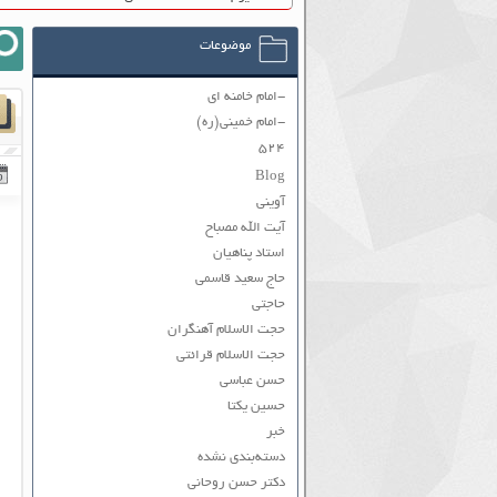
موضوعات
-امام خامنه ای
-امام خمینی(ره)
۵۲۴
Blog
آوینی
آیت الله مصباح
استاد پناهیان
حاج سعید قاسمی
حاجتی
حجت الاسلام آهنگران
حجت الاسلام قرائتی
حسن عباسی
حسین یکتا
خبر
دسته‌بندی نشده
دکتر حسن روحانی