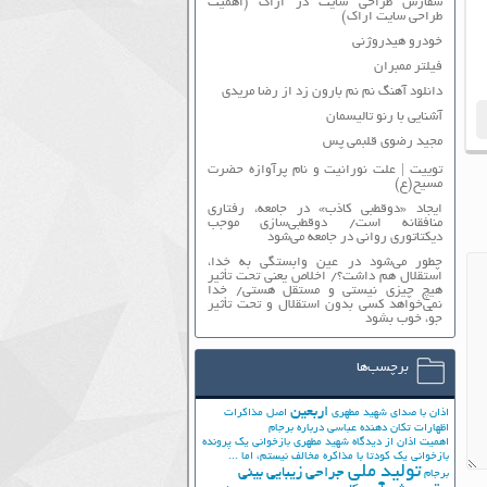
سفارش طراحی سایت در اراک (اهمیت
طراحی سایت اراک)
خودرو هیدروژنی
فیلتر ممبران
دانلود آهنگ نم نم بارون زد از رضا مریدی
آشنایی با رنو تالیسمان
مجید رضوی قلبمی پس
توییت | علت نورانیت و نام پرآوازه حضرت
مسیح(ع)
ایجاد «دوقطبی کاذب» در جامعه، رفتاری
منافقانه است/ دوقطبی‌سازی موجب
دیکتاتوری روانی در جامعه می‌شود
چطور می‌شود در عین وابستگی به خدا،
استقلال هم داشت؟/ اخلاص یعنی تحت تأثیر
هیچ چیزی نیستی و مستقل هستی/ خدا
نمی‌خواهد کسی بدون استقلال و تحت تأثیر
جوّ، خوب بشود
برچسب‌ها
اربعین
اذان با صدای شهید مطهری
اصل مذاکرات
اظهارات تکان دهنده عباسی درباره برجام
اهمیت اذان از دیدگاه شهید مطهری
بازخوانی یک پرونده
بازخوانی یک کودتا
با مذاکره مخالف نیستم، اما ...
تولید ملی
جراحی زیبایی بینی
برجام