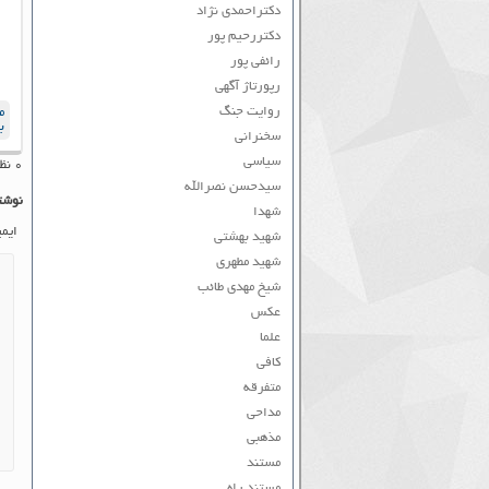
دکتراحمدی نژاد
دکتررحیم پور
رائفی پور
رپورتاژ آگهی
روایت جنگ
م
ب
سخنرانی
سیاسی
۰ نظر به ثبت رسیده است
سیدحسن نصرالله
نوشت
شهدا
ایم
شهید بهشتی
شهید مطهری
شیخ مهدی طائب
عکس
علما
کافی
متفرقه
مداحی
مذهبی
مستند
مستند راه