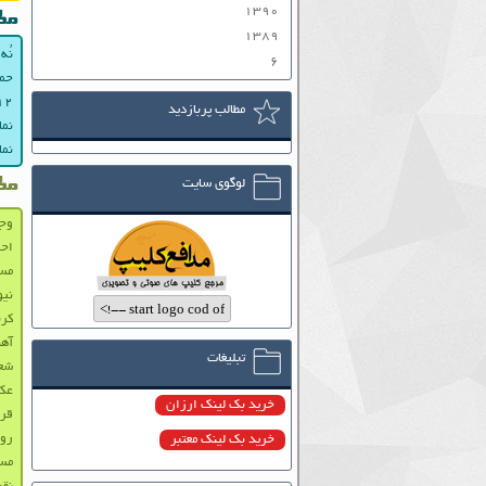
۱۳۹۰
مط
۱۳۸۹
نُه
۶
حما
۱۲ فروردین ۸
مطالب پربازدید
نماه
نماه
لوگوی سایت
مط
وجو
احم
مست
نی
کرب
آهن
تبلیغات
شعر
عکس
خرید بک لینک ارزان
قرا
رو
خرید بک لینک معتبر
مست