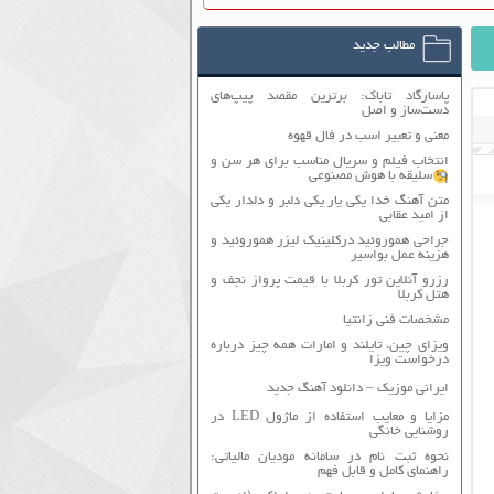
مطالب جدید
پاسارگاد تاباک: برترین مقصد پیپ‌های
دست‌ساز و اصل
معنی و تعبیر اسب در فال قهوه
انتخاب فیلم و سریال مناسب برای هر سن و
سلیقه با هوش مصنوعی
متن آهنگ خدا یکی یار یکی دلبر و دلدار یکی
از امید عقابی
جراحی هموروئید درکلینیک لیزر هموروئید و
هزینه عمل بواسیر
رزرو آنلاین تور کربلا با قیمت پرواز نجف و
هتل کربلا
مشخصات فنی زانتیا
ویزای چین، تایلند و امارات همه چیز درباره
درخواست ویزا
ایرانی موزیک – دانلود آهنگ جدید
مزایا و معایب استفاده از ماژول LED در
روشنایی خانگی
نحوه ثبت نام در سامانه مودیان مالیاتی:
راهنمای کامل و قابل فهم