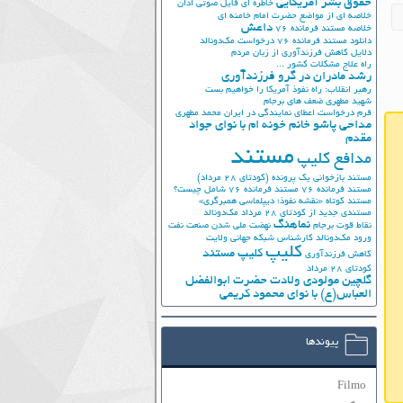
حقوق بشر آمریکایی
خاطره ای فایل صوتی اذان
خلاصه ای از مواضع حضرت امام خامنه ای
داعش
خلاصه مستند فرمانده 76
دانلود مستند فرمانده 76
درخواست مک‌دونالد
دلایل کاهش فرزندآوری از زبان مردم
راه علاج مشکلات کشور ...
رشد مادران در گرو فرزندآوری
رهبر انقلاب: راه نفوذ آمریکا را خواهیم بست
شهید مطهری
ضعف های برجام
فرم درخواست اعطای نمایندگی در ایران
محمد مطهری
مداحی پاشو خانم خونه ام با نوای جواد
مقدم
مستند
مدافع کلیپ
مستند بازخوانی یک پرونده (کودتای 28 مرداد)
مستند فرمانده 76
مستند فرمانده 76 شامل چیست؟
مستند کوتاه «نقشه نفوذ؛ دیپلماسی همبرگری»
مستندی جدید از کودتای 28 مرداد
مک‌دونالد
نماهنگ
نقاط قوت برجام
نهضت ملي شدن صنعت نفت
ورود مک‌دونالد
کارشناس شبکه جهانی ولایت
کلیپ
کلیپ مستند
کاهش فرزندآوری
کودتای 28 مرداد
گلچین مولودی ولادت حضرت ابوالفضل
العباس(ع) با نوای محمود کریمی
پیوندها
Filmo