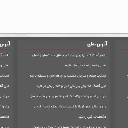
آخرین های
آخرین
پاسارگاد تاباک: برترین مقصد پیپ‌های دست‌ساز و اصل
پاسارگا
معنی و تعبیر اسب در فال قهوه
معنی و 
انتخاب فیلم و سریال مناسب برای هر سن و سلیقه با هو
انتخاب
متن آهنگ خدا یکی یار یکی دلبر و دلدار یکی از امید
متن آهن
جراحی هموروئید درکلینیک لیزر هموروئید و هزینه عمل
جراحی 
رزرو آنلاین تور کربلا با قیمت پرواز نجف و هتل کربل
رزرو آن
مشخصات فنی زانتیا
مشخصات
ویزای چین، تایلند و امارات همه چیز درباره درخواست
ویزای چ