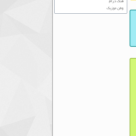
هنگ درام
وطن موزیک