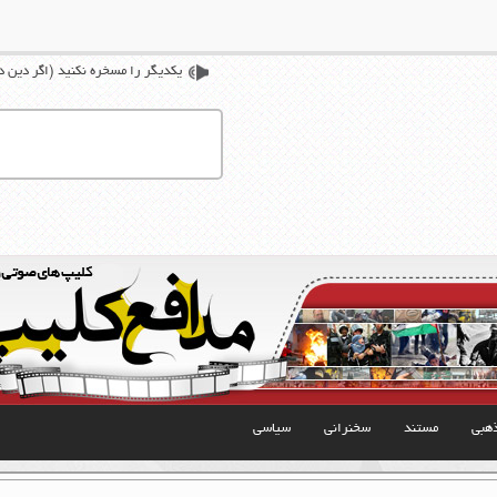
یكدیگر را مسخره نكنید (اگر دین د
هبی
مستند
سخنرانی
سیاسی