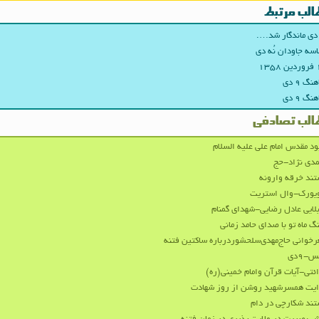
الب مرتبط
 دی ماندگار شد….
سه جاودان نُه دی
۱۳۵
نگ ۹ دی
نگ ۹ دی
الب تصادفی
د مقدس امام علی علیه السلام
دی نژاد-حج
ند خرقه وارونه
ویورک-وال استریت
لایی عادل رضایی-شهدای گمنام
گ ماه تو با صدای حامد زمانی
خوانی حاج‌مهدی‌سلحشوردرباره ساکتین فتنه
-۹دی
ئتی-آیات قرآن وامام خمینی(ره)
ایت همسرشهید روشن از روز شهادت
ند شکارچی در دام