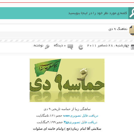
نماهنگ ۹ دی
چهارشنبه ، 28 دسامبر 2011
۰ دیدگاه
نوشته:
نماهنگی زیبا از حماسه تاریخی ۹ دی
دریافت فایل تصویری
wmv
حجم:۵،۱۶۱مگابایت
دریافت فایل تصویری
۳gp
حجم:۳،۱۹۹مگابایت
سلامتی آقا امام زمان(عج ) وامام خامنه ای صلوات