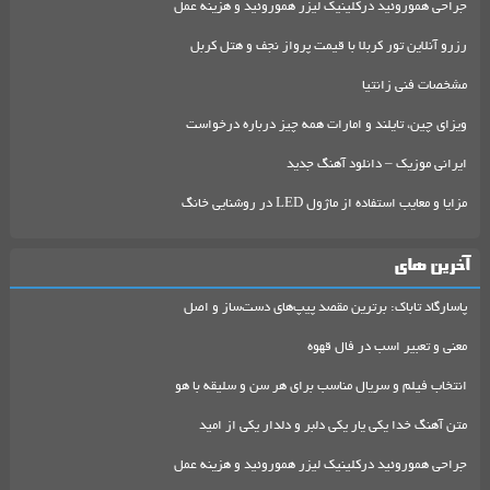
جراحی هموروئید درکلینیک لیزر هموروئید و هزینه عمل
رزرو آنلاین تور کربلا با قیمت پرواز نجف و هتل کربل
مشخصات فنی زانتیا
ویزای چین، تایلند و امارات همه چیز درباره درخواست
ایرانی موزیک – دانلود آهنگ جدید
مزایا و معایب استفاده از ماژول LED در روشنایی خانگ
آخرین های
پاسارگاد تاباک: برترین مقصد پیپ‌های دست‌ساز و اصل
معنی و تعبیر اسب در فال قهوه
انتخاب فیلم و سریال مناسب برای هر سن و سلیقه با هو
متن آهنگ خدا یکی یار یکی دلبر و دلدار یکی از امید
جراحی هموروئید درکلینیک لیزر هموروئید و هزینه عمل