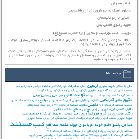
فیلتر ممبران
دانلود آهنگ نم نم بارون زد از رضا مریدی
آشنایی با رنو تالیسمان
مجید رضوی قلبمی پس
توییت | علت نورانیت و نام پرآوازه حضرت مسیح(ع)
ایجاد «دوقطبی کاذب» در جامعه، رفتاری منافقانه است/ دوقطبی‌سازی موجب
دیکتاتوری روانی در جامعه می‌شود
چطور می‌شود در عین وابستگی به خدا، استقلال هم داشت؟/ اخلاص یعنی تحت
تأثیر هیچ چیزی نیستی و مستقل هستی/ خدا نمی‌خواهد کسی بدون استقلال و
تحت تأثیر جوّ، خوب بشود
برچسب‌ها
اربعین
اذان با صدای شهید مطهری
اصل مذاکرات
اظهارات تکان دهنده عباسی درباره برجام
اهمیت اذان از دیدگاه شهید مطهری
بازخوانی یک پرونده
بازخوانی یک کودتا
تولید ملی
جراحی زیبایی بینی
با مذاکره مخالف نیستم، اما ...
برجام
حقوق بشر آمریکایی
خاطره ای فایل صوتی اذان
خلاصه ای از مواضع حضرت امام خامنه ای
داعش
خلاصه مستند فرمانده 76
دانلود مستند فرمانده 76
درخواست مک‌دونالد
دلایل کاهش فرزندآوری از زبان مردم
راه علاج مشکلات کشور ...
رشد مادران در گرو فرزندآوری
رهبر انقلاب: راه نفوذ آمریکا را خواهیم بست
شهید مطهری
ضعف های برجام
فرم درخواست اعطای نمایندگی در ایران
محمد مطهری
مستند
مدافع کلیپ
مداحی پاشو خانم خونه ام با نوای جواد مقدم
مستند بازخوانی یک پرونده (کودتای 28 مرداد)
مستند فرمانده 76
مستند فرمانده 76 شامل چیست؟
مستند کوتاه «نقشه نفوذ؛ دیپلماسی همبرگری»