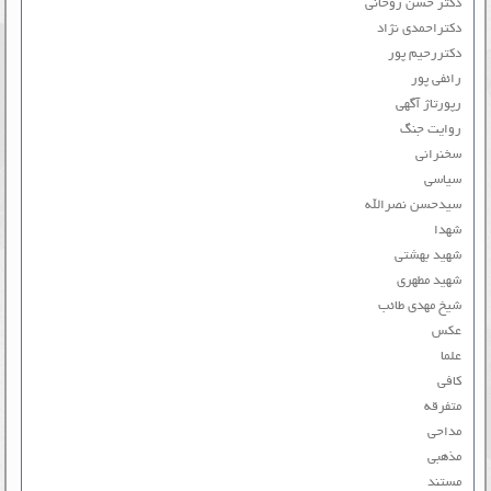
دکتر حسن روحانی
دکتراحمدی نژاد
دکتررحیم پور
رائفی پور
رپورتاژ آگهی
روایت جنگ
سخنرانی
سیاسی
سیدحسن نصرالله
شهدا
شهید بهشتی
شهید مطهری
شیخ مهدی طائب
عکس
علما
کافی
متفرقه
مداحی
مذهبی
مستند