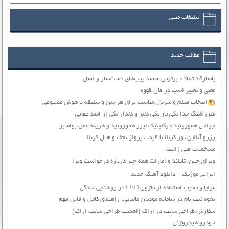
تبلیغات متنی
مطالب جدید
پاسارگاد تاباک: برترین مقصد پیپ‌های دست‌ساز و اصل
معنی و تعبیر اسب در فال قهوه
انتخاب فیلم و سریال مناسب برای هر سن و سلیقه با هوش مصنوعی
متن آهنگ خدا یکی یار یکی دلبر و دلدار یکی از امید عقابی
جراحی هموروئید درکلینیک لیزر هموروئید و هزینه عمل بواسیر
رزرو آنلاین تور کربلا با قیمت پرواز نجف و هتل کربلا
مشخصات فنی زانتیا
ویزای چین، تایلند و امارات همه چیز درباره درخواست ویزا
ایرانی موزیک – دانلود آهنگ جدید
مزایا و معایب استفاده از ماژول LED در روشنایی خانگی
نحوه ثبت نام در سامانه مودیان مالیاتی: راهنمای کامل و قابل فهم
سفارش طراحی سایت در اراک (اهمیت طراحی سایت اراک)
خودرو هیدروژنی