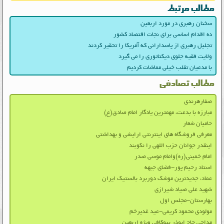
مطالب مرتبط
سخنان رهبری در مورد اربعین
ده اقدام اساسی برای نجات اقتصاد کشور
تجلیل رهبری از پاسدارانی که آمریکا را تحقیر کردند
ولایت فقیه جلوی دیکتاتوری را می گیرد
با مدعیان تقلب خیلی مماشات کردیم
مطالب تصادفی
صفارهرندی
مبارزه با بدعت، مهمترین یادگار امام صادق(ع)
حامیان شعار
معرفی فروشگاه های اینترنتی ارایشی و بهداشتی
اینقدر جوانان حزب‌ اللهی را نکوبند
امام خمینی(ره)وامام موسی صدر
استاد رحیم پور-فضای جبهه
عماد، جدیدترین موشک دوربرد بالستیک ایران
شهید علی صیاد شیرازی
بهارستان-مجلس اول
مولودی محمود کریمی-عید غدیرخم
مداحی حاج ابوذر بیوکافی ویژه اربعین