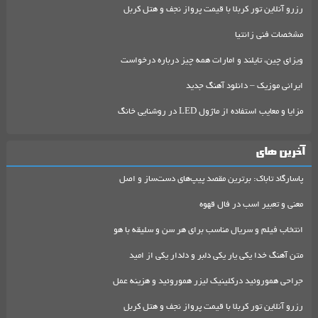
رزرو آنلاین تور کربلا با قیمت پرواز نجف و هتل کربل
مشخصات فنی زانتیا
ویزای چین، تایلند و امارات همه چیز درباره درخواست
ایرانی موزیک – دانلود آهنگ جدید
مزایا و معایب استفاده از ماژول LED در روشنایی خانگ
آخرین های
پاسارگاد تاباک: برترین مقصد پیپ‌های دست‌ساز و اصل
معنی و تعبیر اسب در فال قهوه
انتخاب فیلم و سریال مناسب برای هر سن و سلیقه با هو
متن آهنگ خدا یکی یار یکی دلبر و دلدار یکی از امید
جراحی هموروئید درکلینیک لیزر هموروئید و هزینه عمل
رزرو آنلاین تور کربلا با قیمت پرواز نجف و هتل کربل