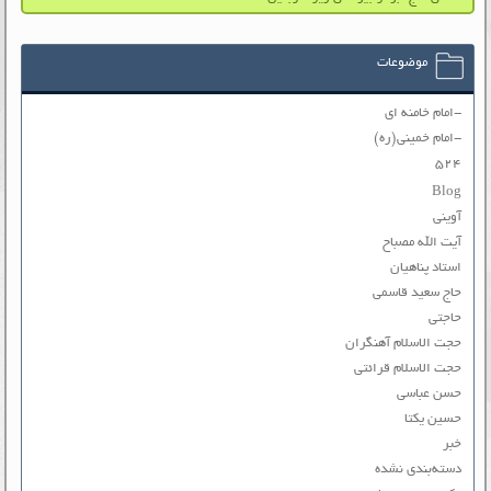
موضوعات
-امام خامنه ای
-امام خمینی(ره)
۵۲۴
Blog
آوینی
آیت الله مصباح
استاد پناهیان
حاج سعید قاسمی
حاجتی
حجت الاسلام آهنگران
حجت الاسلام قرائتی
حسن عباسی
حسین یکتا
خبر
دسته‌بندی نشده