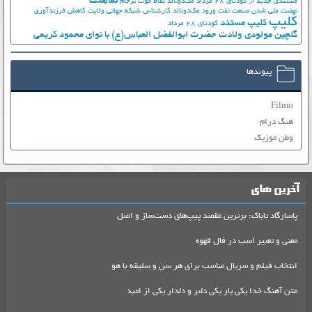
نماهنگ
مستندی جدید از کودتای 28 مرداد
مک‌دونالد
نقاط قوت برجام
نهضت ملي شدن صنعت نفت
ورود مک‌دونالد
کارشناس شبکه جهانی ولایت
کاهش فرزندآوری
کلیپ
کلیپ مستند
کودتای 28 مرداد
گلچین مولودی ولادت حضرت ابوالفضل العباس(ع) با نوای محمود کریمی
پیوندها
Filmo
هنگ درام
وطن موزیک
آخرین های
پاسارگاد تاباک: برترین مقصد پیپ‌های دست‌ساز و اصل
معنی و تعبیر اسب در فال قهوه
انتخاب فیلم و سریال مناسب برای هر سن و سلیقه با هو
متن آهنگ خدا یکی یار یکی دلبر و دلدار یکی از امید