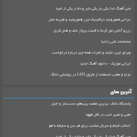
متن آهنگ خدا یکی یار یکی دلبر و دلدار یکی از امید
جراحی هموروئید درکلینیک لیزر هموروئید و هزینه عمل
رزرو آنلاین تور کربلا با قیمت پرواز نجف و هتل کربل
مشخصات فنی زانتیا
ویزای چین، تایلند و امارات همه چیز درباره درخواست
ایرانی موزیک – دانلود آهنگ جدید
مزایا و معایب استفاده از ماژول LED در روشنایی خانگ
آخرین های
پاسارگاد تاباک: برترین مقصد پیپ‌های دست‌ساز و اصل
معنی و تعبیر اسب در فال قهوه
انتخاب فیلم و سریال مناسب برای هر سن و سلیقه با هو
متن آهنگ خدا یکی یار یکی دلبر و دلدار یکی از امید