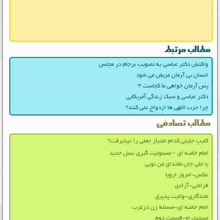
مطالب مرتبط
واکنش دکتر عباسی به تصویب برجام در مجلس
انسان بی آرمان مریض می شود
پس آرمان خواهی ما کجاست ؟!
دکتر عباسی و سبک زندگی آمریکایی
چرا حزب اللهی ها ازدواج نمی کنند؟
مطالب تصادفی
کلیپ جلیلی کدام امتیاز جعلی را نپذیرفت؟
امام خامنه ای – مسئولیت گیری نسل جدید
یا علی جان مقتدای من تویی
عکس-امروز اروپا
قرائتی-آزادی
ماندگاری-ولایت پذیری
امام خامنه ای-مسئله زن درغرب
مستندراه-قسمت دوم