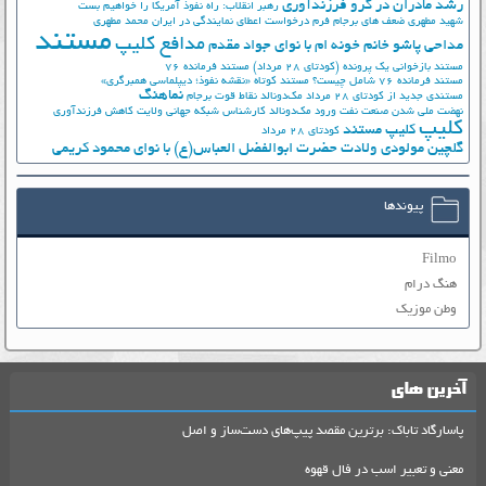
رشد مادران در گرو فرزندآوری
رهبر انقلاب: راه نفوذ آمریکا را خواهیم بست
شهید مطهری
ضعف های برجام
فرم درخواست اعطای نمایندگی در ایران
محمد مطهری
مستند
مدافع کلیپ
مداحی پاشو خانم خونه ام با نوای جواد مقدم
مستند بازخوانی یک پرونده (کودتای 28 مرداد)
مستند فرمانده 76
مستند فرمانده 76 شامل چیست؟
مستند کوتاه «نقشه نفوذ؛ دیپلماسی همبرگری»
نماهنگ
مستندی جدید از کودتای 28 مرداد
مک‌دونالد
نقاط قوت برجام
نهضت ملي شدن صنعت نفت
ورود مک‌دونالد
کارشناس شبکه جهانی ولایت
کاهش فرزندآوری
کلیپ
کلیپ مستند
کودتای 28 مرداد
گلچین مولودی ولادت حضرت ابوالفضل العباس(ع) با نوای محمود کریمی
پیوندها
Filmo
هنگ درام
وطن موزیک
آخرین های
پاسارگاد تاباک: برترین مقصد پیپ‌های دست‌ساز و اصل
معنی و تعبیر اسب در فال قهوه