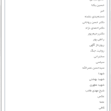
حسین یکتا
خبر
دسته‌بندی نشده
دکتر حسن روحانی
دکتراحمدی نژاد
دکتررحیم پور
رائفی پور
رپورتاژ آگهی
روایت جنگ
سخنرانی
سیاسی
سیدحسن نصرالله
شهدا
شهید بهشتی
شهید مطهری
شیخ مهدی طائب
عکس
علما
کافی