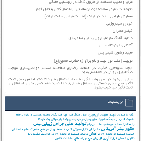
مزایا و معایب استفاده از ماژول LED در روشنایی خانگی
نحوه ثبت نام در سامانه مودیان مالیاتی: راهنمای کامل و قابل فهم
سفارش طراحی سایت در اراک (اهمیت طراحی سایت اراک)
خودرو هیدروژنی
فیلتر ممبران
دانلود آهنگ نم نم بارون زد از رضا مریدی
آشنایی با رنو تالیسمان
مجید رضوی قلبمی پس
توییت | علت نورانیت و نام پرآوازه حضرت مسیح(ع)
ایجاد «دوقطبی کاذب» در جامعه، رفتاری منافقانه است/ دوقطبی‌سازی موجب
دیکتاتوری روانی در جامعه می‌شود
چطور می‌شود در عین وابستگی به خدا، استقلال هم داشت؟/ اخلاص یعنی تحت
تأثیر هیچ چیزی نیستی و مستقل هستی/ خدا نمی‌خواهد کسی بدون استقلال و
تحت تأثیر جوّ، خوب بشود
برچسب‌ها
اربعین
اذان با صدای شهید مطهری
اصل مذاکرات
اظهارات تکان دهنده عباسی درباره برجام
اهمیت اذان از دیدگاه شهید مطهری
بازخوانی یک پرونده
بازخوانی یک کودتا
تولید ملی
جراحی زیبایی بینی
با مذاکره مخالف نیستم، اما ...
برجام
حقوق بشر آمریکایی
خاطره ای فایل صوتی اذان
خلاصه ای از مواضع حضرت امام خامنه ای
داعش
خلاصه مستند فرمانده 76
دانلود مستند فرمانده 76
درخواست مک‌دونالد
دلایل کاهش فرزندآوری از زبان مردم
راه علاج مشکلات کشور ...