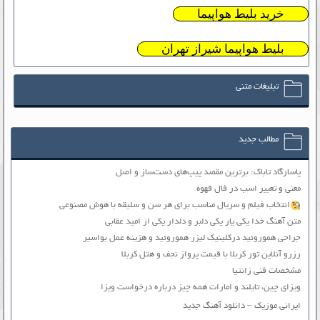
خرید بلیط هواپیما
بلیط هواپیما شیراز تهران
تبلیغات متنی
مطالب جدید
پاسارگاد تاباک: برترین مقصد پیپ‌های دست‌ساز و اصل
معنی و تعبیر اسب در فال قهوه
انتخاب فیلم و سریال مناسب برای هر سن و سلیقه با هوش مصنوعی
متن آهنگ خدا یکی یار یکی دلبر و دلدار یکی از امید عقابی
جراحی هموروئید درکلینیک لیزر هموروئید و هزینه عمل بواسیر
رزرو آنلاین تور کربلا با قیمت پرواز نجف و هتل کربلا
مشخصات فنی زانتیا
ویزای چین، تایلند و امارات همه چیز درباره درخواست ویزا
ایرانی موزیک – دانلود آهنگ جدید