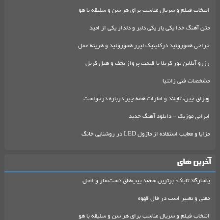
انتخاب فیلم و سریال مناسب برای هر سن و سلیقه با هو
متن آهنگ خدا یکی یار یکی دلبر و دلدار یکی از امید
جراحی هموروئید درکلینیک لیزر هموروئید و هزینه عمل
رزرو آنلاین تور کربلا با قیمت پرواز نجف و هتل کربل
مشخصات فنی زانتیا
ویزای چین، تایلند و امارات همه چیز درباره درخواست
ایرانی موزیک – دانلود آهنگ جدید
مزایا و معایب استفاده از ماژول LED در روشنایی خانگ
آخرین های
پاسارگاد تاباک: برترین مقصد پیپ‌های دست‌ساز و اصل
معنی و تعبیر اسب در فال قهوه
انتخاب فیلم و سریال مناسب برای هر سن و سلیقه با هو