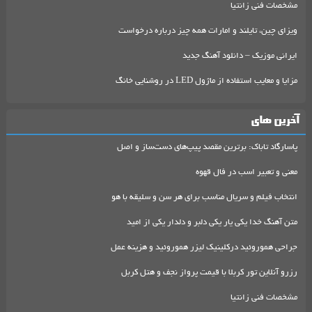
مشخصات فنی زانتیا
ویزای چین، تایلند و امارات همه چیز درباره درخواست
ایرانی موزیک – دانلود آهنگ جدید
مزایا و معایب استفاده از ماژول LED در روشنایی خانگ
آخرین های
پاسارگاد تاباک: برترین مقصد پیپ‌های دست‌ساز و اصل
معنی و تعبیر اسب در فال قهوه
انتخاب فیلم و سریال مناسب برای هر سن و سلیقه با هو
متن آهنگ خدا یکی یار یکی دلبر و دلدار یکی از امید
جراحی هموروئید درکلینیک لیزر هموروئید و هزینه عمل
رزرو آنلاین تور کربلا با قیمت پرواز نجف و هتل کربل
مشخصات فنی زانتیا