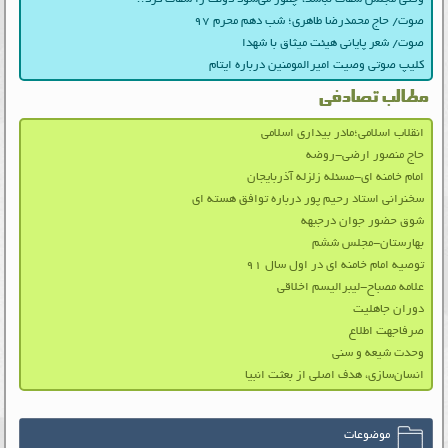
صوت/ حاج محمدرضا طاهری؛ شب دهم محرم ۹۷
صوت/ شعر پایانی هیئت میثاق با شهدا
کلیپ صوتی وصیت امیرالمومنین درباره ایتام
مطالب تصادفی
انقلاب اسلامی؛مادر بیداری اسلامی
حاج منصور ارضی-روضه
امام خامنه ای-مسئله زلزله آذربایجان
سخنرانی استاد رحیم‌ پور درباره توافق هسته ای
شوق حضور جوان درجبهه
بهارستان-مجلس ششم
توصیه امام خامنه ای در اول سال ۹۱
علامه مصباح-لیبرالیسم اخلاقی
دوران جاهلیت
صرفاجهت اطلاع
وحدت شیعه و سنی
انسان‌سازی، هدف اصلی از بعثت انبیا
موضوعات