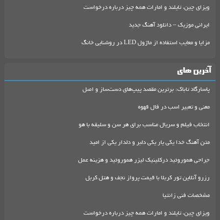
ویزای چین، تایلند و امارات همه چیز درباره درخواست
ایرانی موزیک – دانلود آهنگ جدید
مزایا و معایب استفاده از ماژول LED در روشنایی خانگ
آخرین های
پاسارگاد تاباک: برترین مقصد پیپ‌های دست‌ساز و اصل
معنی و تعبیر اسب در فال قهوه
انتخاب فیلم و سریال مناسب برای هر سن و سلیقه با هو
متن آهنگ خدا یکی یار یکی دلبر و دلدار یکی از امید
جراحی هموروئید درکلینیک لیزر هموروئید و هزینه عمل
رزرو آنلاین تور کربلا با قیمت پرواز نجف و هتل کربل
مشخصات فنی زانتیا
ویزای چین، تایلند و امارات همه چیز درباره درخواست