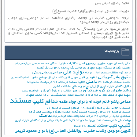
مجید رضوی قلبمی پس
توییت | علت نورانیت و نام پرآوازه حضرت مسیح(ع)
ایجاد «دوقطبی کاذب» در جامعه، رفتاری منافقانه است/ دوقطبی‌سازی موجب
دیکتاتوری روانی در جامعه می‌شود
چطور می‌شود در عین وابستگی به خدا، استقلال هم داشت؟/ اخلاص یعنی تحت
تأثیر هیچ چیزی نیستی و مستقل هستی/ خدا نمی‌خواهد کسی بدون استقلال و
تحت تأثیر جوّ، خوب بشود
برچسب‌ها
اربعین
اذان با صدای شهید مطهری
اصل مذاکرات
اظهارات تکان دهنده عباسی درباره برجام
اهمیت اذان از دیدگاه شهید مطهری
بازخوانی یک پرونده
بازخوانی یک کودتا
تولید ملی
جراحی زیبایی بینی
با مذاکره مخالف نیستم، اما ...
برجام
حقوق بشر آمریکایی
خاطره ای فایل صوتی اذان
خلاصه ای از مواضع حضرت امام خامنه ای
داعش
خلاصه مستند فرمانده 76
دانلود مستند فرمانده 76
درخواست مک‌دونالد
دلایل کاهش فرزندآوری از زبان مردم
راه علاج مشکلات کشور ...
رشد مادران در گرو فرزندآوری
رهبر انقلاب: راه نفوذ آمریکا را خواهیم بست
شهید مطهری
ضعف های برجام
فرم درخواست اعطای نمایندگی در ایران
محمد مطهری
مستند
مدافع کلیپ
مداحی پاشو خانم خونه ام با نوای جواد مقدم
مستند بازخوانی یک پرونده (کودتای 28 مرداد)
مستند فرمانده 76
مستند فرمانده 76 شامل چیست؟
مستند کوتاه «نقشه نفوذ؛ دیپلماسی همبرگری»
نماهنگ
مستندی جدید از کودتای 28 مرداد
مک‌دونالد
نقاط قوت برجام
نهضت ملي شدن صنعت نفت
ورود مک‌دونالد
کارشناس شبکه جهانی ولایت
کاهش فرزندآوری
کلیپ
کلیپ مستند
کودتای 28 مرداد
گلچین مولودی ولادت حضرت ابوالفضل العباس(ع) با نوای محمود کریمی