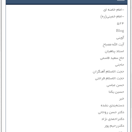
-امام خامنه ای
-امام خمینی(ره)
۵۲۴
Blog
آوینی
آیت الله مصباح
استاد پناهیان
حاج سعید قاسمی
حاجتی
حجت الاسلام آهنگران
حجت الاسلام قرائتی
حسن عباسی
حسین یکتا
خبر
دسته‌بندی نشده
دکتر حسن روحانی
دکتراحمدی نژاد
دکتررحیم پور