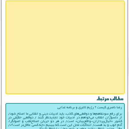
مطالب مرتبط
رضا ناصری کیست ؟ رژیم لاغری و برنامه غذایی
برای رفع سوءتفاهم‌ها و دوقطبی‌های کاذب، باید ادبیات دینی و انقلابیِ ما اصلاح شود/
از دلسوزان انقلاب می‌خواهم در ادبیات‌ خود تجدیدنظر کنند / دوقطبیِ حقیقی در
کشور «خیال‌پردازان-واقع‌بینان» است/ در هر دو جریانِ اصلاح‌طلب و اصولگرا،
آدمِ خوب و بد هست/ انتخابات محل این است که ببینیم «چه کسی عاقل‌تر است؟»/
وقتی مجلس شفاف نباشد، چطور می‌شود دولت را شفاف کرد؟!