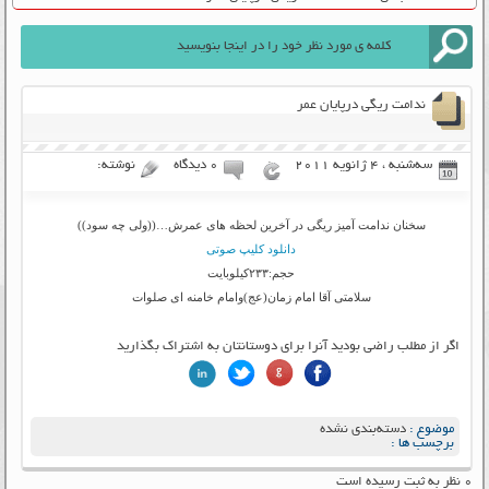
ندامت ریگی درپایان عمر
سه‌شنبه ، 4 ژانویه 2011
۰ دیدگاه
نوشته:
سخنان ندامت آمیز ریگی در آخرین لحظه های عمرش…((ولی چه سود))
دانلود کلیپ صوتی
حجم:۲۳۳کیلوبایت
سلامتی آقا امام زمان(عج)وامام خامنه ای صلوات
اگر از مطلب راضی بودید آنرا برای دوستانتان به اشتراک بگذارید
موضوع :
دسته‌بندی نشده
برچسب ها :
۰ نظر به ثبت رسیده است