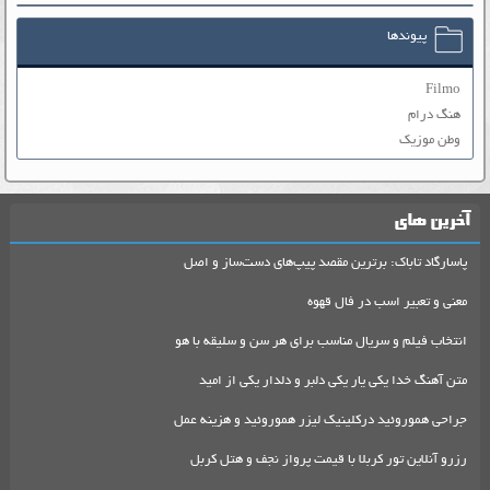
پیوندها
Filmo
هنگ درام
وطن موزیک
آخرین های
پاسارگاد تاباک: برترین مقصد پیپ‌های دست‌ساز و اصل
معنی و تعبیر اسب در فال قهوه
انتخاب فیلم و سریال مناسب برای هر سن و سلیقه با هو
متن آهنگ خدا یکی یار یکی دلبر و دلدار یکی از امید
جراحی هموروئید درکلینیک لیزر هموروئید و هزینه عمل
رزرو آنلاین تور کربلا با قیمت پرواز نجف و هتل کربل