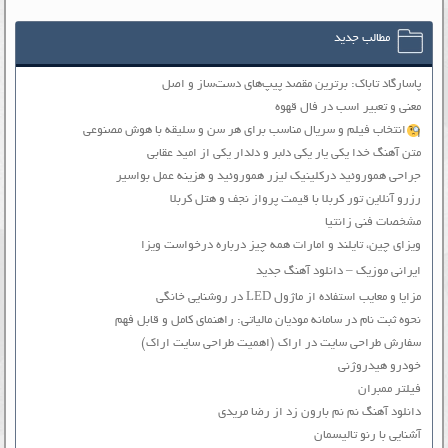
مطالب جدید
پاسارگاد تاباک: برترین مقصد پیپ‌های دست‌ساز و اصل
معنی و تعبیر اسب در فال قهوه
انتخاب فیلم و سریال مناسب برای هر سن و سلیقه با هوش مصنوعی
متن آهنگ خدا یکی یار یکی دلبر و دلدار یکی از امید عقابی
جراحی هموروئید درکلینیک لیزر هموروئید و هزینه عمل بواسیر
رزرو آنلاین تور کربلا با قیمت پرواز نجف و هتل کربلا
مشخصات فنی زانتیا
ویزای چین، تایلند و امارات همه چیز درباره درخواست ویزا
ایرانی موزیک – دانلود آهنگ جدید
مزایا و معایب استفاده از ماژول LED در روشنایی خانگی
نحوه ثبت نام در سامانه مودیان مالیاتی: راهنمای کامل و قابل فهم
سفارش طراحی سایت در اراک (اهمیت طراحی سایت اراک)
خودرو هیدروژنی
فیلتر ممبران
دانلود آهنگ نم نم بارون زد از رضا مریدی
آشنایی با رنو تالیسمان