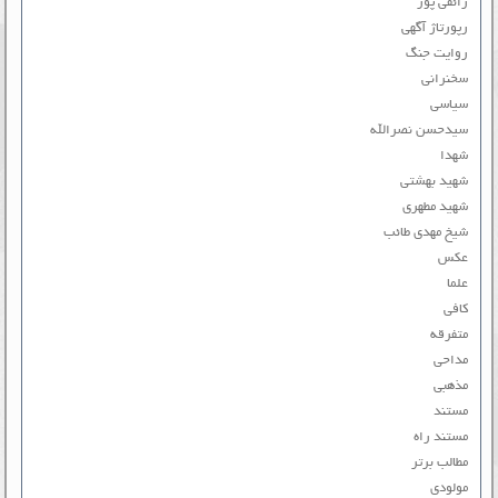
رائفی پور
رپورتاژ آگهی
روایت جنگ
سخنرانی
سیاسی
سیدحسن نصرالله
شهدا
شهید بهشتی
شهید مطهری
شیخ مهدی طائب
عکس
علما
کافی
متفرقه
مداحی
مذهبی
مستند
مستند راه
مطالب برتر
مولودی