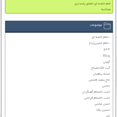
امام خامنه ای-معنای پاسداری
مصاحبه
موضوعات
-امام خامنه ای
-امام خمینی(ره)
۵۲۴
Blog
آوینی
آیت الله مصباح
استاد پناهیان
حاج سعید قاسمی
حاجتی
حجت الاسلام آهنگران
حجت الاسلام قرائتی
حسن عباسی
حسین یکتا
خبر