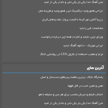
متن آهنگ خدا یکی یار یکی دلبر و دلدار یکی از امید
جراحی هموروئید درکلینیک لیزر هموروئید و هزینه عمل
رزرو آنلاین تور کربلا با قیمت پرواز نجف و هتل کربل
مشخصات فنی زانتیا
ویزای چین، تایلند و امارات همه چیز درباره درخواست
ایرانی موزیک – دانلود آهنگ جدید
مزایا و معایب استفاده از ماژول LED در روشنایی خانگ
آخرین های
پاسارگاد تاباک: برترین مقصد پیپ‌های دست‌ساز و اصل
معنی و تعبیر اسب در فال قهوه
انتخاب فیلم و سریال مناسب برای هر سن و سلیقه با هو
متن آهنگ خدا یکی یار یکی دلبر و دلدار یکی از امید