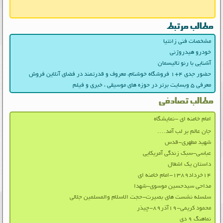
مطالب مرتبط
مشخصات فنی زانتیا
خودرو هیدروژنی
آشنایی با رنو تالیسمان
حضور جدی ۴+۱ فروشگاه خوشنام، معروف و قدرتمند در فضای آنلاین فروش
معرفی ۵ وبسایت برتر در حوزه های موسیقی ، خبری و فیلم
مطالب تصادفی
امام خامنه ای -نمایشگاه
جان عالم بر لب آمد….
شهید مطهری-قدس
عباسی-سبک زندگی آمریکایی
داستان یک اشغال
۱۴خرداد۱۳۸۹-امام خامنه ای
مداحی سیدحسین موسوی-شهدا
سلسله نشست های بصیرت-حجت الاسلام والمسلمین جلالی
محمود کریمی-۱۹آذر۸۹-چیذر
نماهنگ ۹ دی