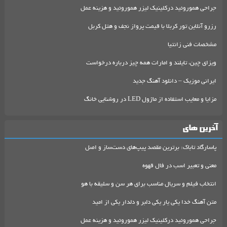
جراحی هموروئید درکلینیک لیزر هموروئید و هزینه عمل
رزرو آنلاین تور کربلا با قیمت پرواز نجف و هتل کربل
مشخصات فنی زانتیا
ویزای چین، تایلند و امارات همه چیز درباره درخواست
ایرانی موزیک – دانلود آهنگ جدید
مزایا و معایب استفاده از ماژول LED در روشنایی خانگ
آخرین های
پاسارگاد تاباک: برترین مقصد پیپ‌های دست‌ساز و اصل
معنی و تعبیر اسب در فال قهوه
انتخاب فیلم و سریال مناسب برای هر سن و سلیقه با هو
متن آهنگ خدا یکی یار یکی دلبر و دلدار یکی از امید
جراحی هموروئید درکلینیک لیزر هموروئید و هزینه عمل