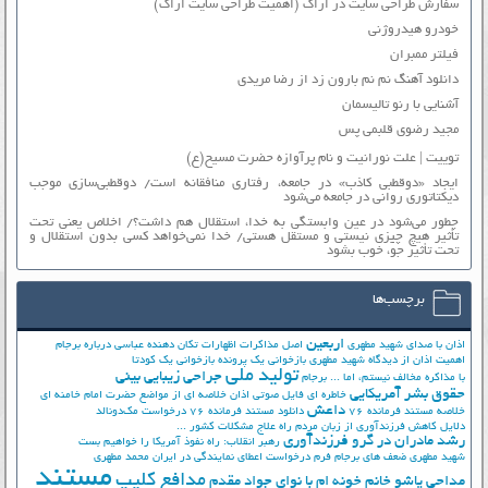
سفارش طراحی سایت در اراک (اهمیت طراحی سایت اراک)
خودرو هیدروژنی
فیلتر ممبران
دانلود آهنگ نم نم بارون زد از رضا مریدی
آشنایی با رنو تالیسمان
مجید رضوی قلبمی پس
توییت | علت نورانیت و نام پرآوازه حضرت مسیح(ع)
ایجاد «دوقطبی کاذب» در جامعه، رفتاری منافقانه است/ دوقطبی‌سازی موجب
دیکتاتوری روانی در جامعه می‌شود
چطور می‌شود در عین وابستگی به خدا، استقلال هم داشت؟/ اخلاص یعنی تحت
تأثیر هیچ چیزی نیستی و مستقل هستی/ خدا نمی‌خواهد کسی بدون استقلال و
تحت تأثیر جوّ، خوب بشود
برچسب‌ها
اربعین
اذان با صدای شهید مطهری
اصل مذاکرات
اظهارات تکان دهنده عباسی درباره برجام
اهمیت اذان از دیدگاه شهید مطهری
بازخوانی یک پرونده
بازخوانی یک کودتا
تولید ملی
جراحی زیبایی بینی
با مذاکره مخالف نیستم، اما ...
برجام
حقوق بشر آمریکایی
خاطره ای فایل صوتی اذان
خلاصه ای از مواضع حضرت امام خامنه ای
داعش
خلاصه مستند فرمانده 76
دانلود مستند فرمانده 76
درخواست مک‌دونالد
دلایل کاهش فرزندآوری از زبان مردم
راه علاج مشکلات کشور ...
رشد مادران در گرو فرزندآوری
رهبر انقلاب: راه نفوذ آمریکا را خواهیم بست
شهید مطهری
ضعف های برجام
فرم درخواست اعطای نمایندگی در ایران
محمد مطهری
مستند
مدافع کلیپ
مداحی پاشو خانم خونه ام با نوای جواد مقدم