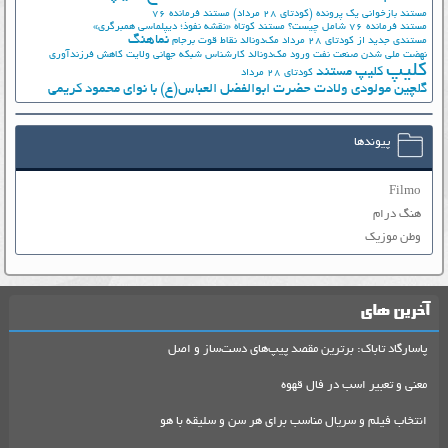
مستند بازخوانی یک پرونده (کودتای 28 مرداد)
مستند فرمانده 76
مستند فرمانده 76 شامل چیست؟
مستند کوتاه «نقشه نفوذ؛ دیپلماسی همبرگری»
نماهنگ
مستندی جدید از کودتای 28 مرداد
مک‌دونالد
نقاط قوت برجام
نهضت ملي شدن صنعت نفت
ورود مک‌دونالد
کارشناس شبکه جهانی ولایت
کاهش فرزندآوری
کلیپ
کلیپ مستند
کودتای 28 مرداد
گلچین مولودی ولادت حضرت ابوالفضل العباس(ع) با نوای محمود کریمی
پیوندها
Filmo
هنگ درام
وطن موزیک
آخرین های
پاسارگاد تاباک: برترین مقصد پیپ‌های دست‌ساز و اصل
معنی و تعبیر اسب در فال قهوه
انتخاب فیلم و سریال مناسب برای هر سن و سلیقه با هو