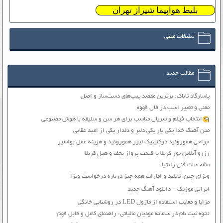
بلیط هواپیما شیراز تهران
تبلیغات متنی
مطالب جدید
پاسارگاد تاباک: برترین مقصد پیپ‌های دست‌ساز و اصل
معنی و تعبیر اسب در فال قهوه
انتخاب فیلم و سریال مناسب برای هر سن و سلیقه با هوش مصنوعی
متن آهنگ خدا یکی یار یکی دلبر و دلدار یکی از امید عقابی
جراحی هموروئید درکلینیک لیزر هموروئید و هزینه عمل بواسیر
رزرو آنلاین تور کربلا با قیمت پرواز نجف و هتل کربلا
مشخصات فنی زانتیا
ویزای چین، تایلند و امارات همه چیز درباره درخواست ویزا
ایرانی موزیک – دانلود آهنگ جدید
مزایا و معایب استفاده از ماژول LED در روشنایی خانگی
نحوه ثبت نام در سامانه مودیان مالیاتی: راهنمای کامل و قابل فهم