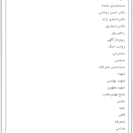
دسته‌بندی نشده
دکتر حسن روحانی
دکتراحمدی نژاد
دکتررحیم پور
رائفی پور
رپورتاژ آگهی
روایت جنگ
سخنرانی
سیاسی
سیدحسن نصرالله
شهدا
شهید بهشتی
شهید مطهری
شیخ مهدی طائب
عکس
علما
کافی
متفرقه
مداحی