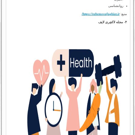
روانشناسی
منبع:
https://rahemovafaghiat.ir/
۴- مجله لاکچری لایف