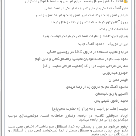
انتخاب فیلم و سریال مناسب برای هر سن و سلیقه با هوش مصنوعی
متن آهنگ خدا یکی یار یکی دلبر و دلدار یکی از امید عقابی
جراحی هموروئید درکلینیک لیزر هموروئید و هزینه عمل بواسیر
رزرو آنلاین تور کربلا با قیمت پرواز نجف و هتل کربلا
مشخصات فنی زانتیا
ویزای چین، تایلند و امارات همه چیز درباره درخواست ویزا
ایرانی موزیک – دانلود آهنگ جدید
مزایا و معایب استفاده از ماژول LED در روشنایی خانگی
نحوه ثبت نام در سامانه مودیان مالیاتی: راهنمای کامل و قابل فهم
سفارش طراحی سایت در اراک (اهمیت طراحی سایت اراک)
خودرو هیدروژنی
فیلتر ممبران
دانلود آهنگ نم نم بارون زد از رضا مریدی
آشنایی با رنو تالیسمان
مجید رضوی قلبمی پس
توییت | علت نورانیت و نام پرآوازه حضرت مسیح(ع)
ایجاد «دوقطبی کاذب» در جامعه، رفتاری منافقانه است/ دوقطبی‌سازی موجب
دیکتاتوری روانی در جامعه می‌شود
چطور می‌شود در عین وابستگی به خدا، استقلال هم داشت؟/ اخلاص یعنی تحت
تأثیر هیچ چیزی نیستی و مستقل هستی/ خدا نمی‌خواهد کسی بدون استقلال و
تحت تأثیر جوّ، خوب بشود