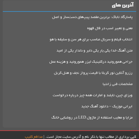
آخرین های
پاسارگاد تاباک: برترین مقصد پیپ‌های دست‌ساز و اصل
معنی و تعبیر اسب در فال قهوه
انتخاب فیلم و سریال مناسب برای هر سن و سلیقه با هو
متن آهنگ خدا یکی یار یکی دلبر و دلدار یکی از امید
جراحی هموروئید درکلینیک لیزر هموروئید و هزینه عمل
رزرو آنلاین تور کربلا با قیمت پرواز نجف و هتل کربل
مشخصات فنی زانتیا
ویزای چین، تایلند و امارات همه چیز درباره درخواست
ایرانی موزیک – دانلود آهنگ جدید
مزایا و معایب استفاده از ماژول LED در روشنایی خانگ
کپی برداری از مطالب تنها با ذکر نام و آدرس سایت مجاز است. |
مدافع کلیپ