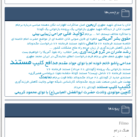
برچسب‌ها
اربعین
اذان با صدای شهید مطهری
اصل مذاکرات
اظهارات تکان دهنده عباسی درباره برجام
اهمیت اذان از دیدگاه شهید مطهری
بازخوانی یک پرونده
بازخوانی یک کودتا
تولید ملی
جراحی زیبایی بینی
با مذاکره مخالف نیستم، اما ...
برجام
حقوق بشر آمریکایی
خاطره ای فایل صوتی اذان
خلاصه ای از مواضع حضرت امام خامنه ای
داعش
خلاصه مستند فرمانده 76
دانلود مستند فرمانده 76
درخواست مک‌دونالد
دلایل کاهش فرزندآوری از زبان مردم
راه علاج مشکلات کشور ...
رشد مادران در گرو فرزندآوری
رهبر انقلاب: راه نفوذ آمریکا را خواهیم بست
شهید مطهری
ضعف های برجام
فرم درخواست اعطای نمایندگی در ایران
محمد مطهری
مستند
مدافع کلیپ
مداحی پاشو خانم خونه ام با نوای جواد مقدم
مستند بازخوانی یک پرونده (کودتای 28 مرداد)
مستند فرمانده 76
مستند فرمانده 76 شامل چیست؟
مستند کوتاه «نقشه نفوذ؛ دیپلماسی همبرگری»
نماهنگ
مستندی جدید از کودتای 28 مرداد
مک‌دونالد
نقاط قوت برجام
نهضت ملي شدن صنعت نفت
ورود مک‌دونالد
کارشناس شبکه جهانی ولایت
کاهش فرزندآوری
کلیپ
کلیپ مستند
کودتای 28 مرداد
گلچین مولودی ولادت حضرت ابوالفضل العباس(ع) با نوای محمود کریمی
پیوندها
Filmo
هنگ درام