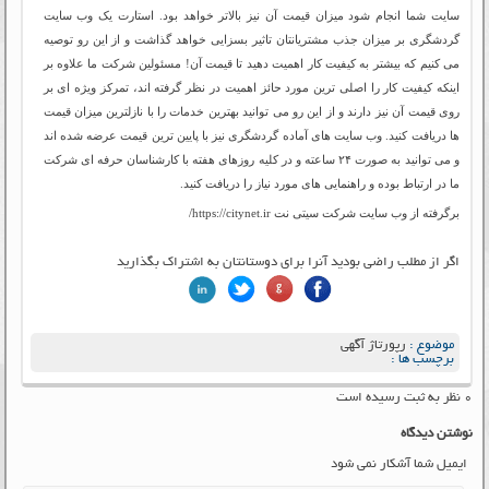
سایت شما انجام شود میزان قیمت آن نیز بالاتر خواهد بود. استارت یک وب سایت
گردشگری بر میزان جذب مشتریانتان تاثیر بسزایی خواهد گذاشت و از این رو توصیه
می کنیم که بیشتر به کیفیت کار اهمیت دهید تا قیمت آن! مسئولین شرکت ما علاوه بر
اینکه کیفیت کار را اصلی ترین مورد حائز اهمیت در نظر گرفته اند، تمرکز ویژه ای بر
روی قیمت آن نیز دارند و از این رو می توانید بهترین خدمات را با نازلترین میزان قیمت
ها دریافت کنید. وب سایت های آماده گردشگری نیز با پایین ترین قیمت عرضه شده اند
و می توانید به صورت ۲۴ ساعته و در کلیه روزهای هفته با کارشناسان حرفه ای شرکت
ما در ارتباط بوده و راهنمایی های مورد نیاز را دریافت کنید.
برگرفته از وب سایت شرکت سیتی نت https://citynet.ir/
اگر از مطلب راضی بودید آنرا برای دوستانتان به اشتراک بگذارید
موضوع :
رپورتاژ آگهی
برچسب ها :
۰ نظر به ثبت رسیده است
نوشتن دیدگاه
ایمیل شما آشکار نمی شود