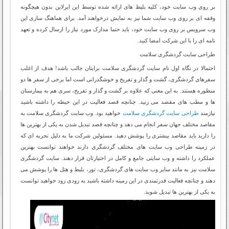
بر روی وب سایت خود، کلیه بلیط های ارائه شده توسط این ایرلاین بدون هیچگونه
وقفه ای بر روی وب سایت شما نیز به نمایش درخواهند آمد. برای هماهنگ سازی این
وب سرویس بر روی وب سایت خود، باید حتما مدارک مورد نیاز را ارسال کرده و تعهد
نامه ای را با این شرکت امضا کنید.
طراحی سایت گردشگری سلامت
احتمالا در نگاه اول نام سایت گردشگری سلامت برایتان جالب باشد! هدف از اغلب
سفرهای گردشگری، گشت و گذار و تفریح و خوشگذرانی است اما برخی از سفر ها دو
منظوره هستند. به این معنی که علاوه بر گشت و گذار و تفریح، سری هم به بیمارستان
ها و مطب های مقصد می زنید. چنانچه قصد فعالیت در این حیطه را داشته باشید
نیازمند
طراحی سایت گردشگری سلامت
خواهید بود. وب سایت گردشگری سلامت به
مقاصد مختلف جهان سفر انجام می دهد و چنانچه قصد تبدیل شدن به یکی از بهترین ها
را دارید باید مقاصد بیشتری را پوشش دهید. مسئولین شرکت ما به دلیل تجربه ای که
در زمینه طراحی وب سایت های مختلف گردشگری دارند خواهند توانست بهترین
عملکرد را داشته و وب سایتی جامع و کامل در اختیارتان قرار دهند. سایت گردشگری
سلامت نیز به مانند سایر وب سایت های گردشگری، تور، بلیط و هتل ها را پوشش می
دهند و چنانچه فعالیت قدرتمندی در این زمینه داشته باشید به زودی زود خواهید توانست
به یکی از بهترین ها تبدیل شوید.