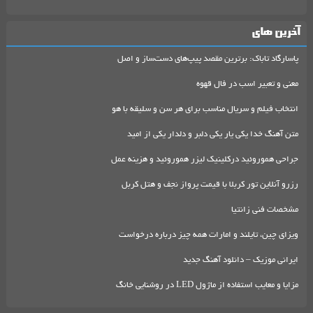
آخرین های
پاسارگاد تاباک: برترین مقصد پیپ‌های دست‌ساز و اصل
معنی و تعبیر اسب در فال قهوه
انتخاب فیلم و سریال مناسب برای هر سن و سلیقه با هو
متن آهنگ خدا یکی یار یکی دلبر و دلدار یکی از امید
جراحی هموروئید درکلینیک لیزر هموروئید و هزینه عمل
رزرو آنلاین تور کربلا با قیمت پرواز نجف و هتل کربل
مشخصات فنی زانتیا
ویزای چین، تایلند و امارات همه چیز درباره درخواست
ایرانی موزیک – دانلود آهنگ جدید
مزایا و معایب استفاده از ماژول LED در روشنایی خانگ