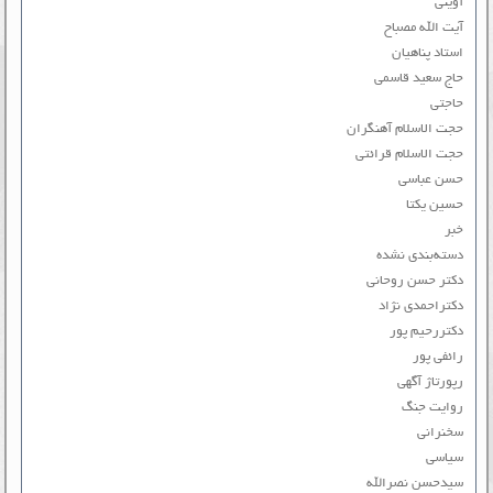
آوینی
آیت الله مصباح
استاد پناهیان
حاج سعید قاسمی
حاجتی
حجت الاسلام آهنگران
حجت الاسلام قرائتی
حسن عباسی
حسین یکتا
خبر
دسته‌بندی نشده
دکتر حسن روحانی
دکتراحمدی نژاد
دکتررحیم پور
رائفی پور
رپورتاژ آگهی
روایت جنگ
سخنرانی
سیاسی
سیدحسن نصرالله