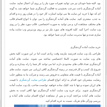
بود. البته شما خودتان نیز می توانید تغییرات مورد نیاز را بر روی آن اعمال نمایید. سایت
آماده گردشگری باعث سرعت بخشیدن به فعالیت گردشگری شما خواهد شد به گونه
ای که تنها با خرید این سایت ها می توانید استارت کار خود را در همان روز زده و اقدام
به جذب مشتری کنید. سایت های آماده گردشگری را می توان با انواع اقسام قالب
های مختلف مشاهده کرد و می توانید به صورت اختصاصی، قالب مورد نظر را بر روی
وب سایت اجرا کنید. کلیه افزونه های مورد نیاز نیز بر روی وردپرس وب سایت پیاده
سازی شده و تنها مدیریت سایت گردن شما خواهد بود.
خرید سایت آماده گردشگری
طراحی یک وب سایت قدرتمند نیازمند وقت زیادی است اما در این صورت کلیه بخش
های وب سایت به صورت کاملا اختصاصی ساخته می شوند. سایت های آماده
گردشگری تعداد قالب های محدودی دارند اما می توانند کار شما را راه بیندازند و برای
شروع یک کسب و کار قدرتمند در زمینه گردشگری کافی ارزیابی می شوند. سایت های
آماده گردشگری با قیمت های متفاوتی به فروش می رسند و شرکت ما به منظور جلب
رضایت مشتریان خود اقدام به ارائه انواع اقسام
طراحی سایت گردشگری
با قیمت
های ارزان نموده و تنها با چند کلیک ساده خواهید توانست صاحب یک وب سایت آماده
گردشگری شوید. برای خرید وب سایت آماده گردشگری تنها کافی است به بخش
سایت های آماده مراجعه کرده و پس از مشاهده انواع اقسام سایت های آماده و
بررسی ویژگی های هریک، نسبت به خرید اقدام کنید.