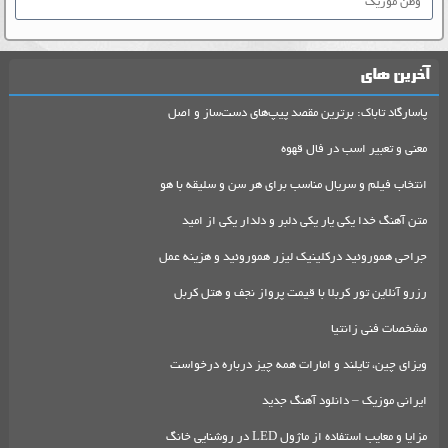
وطن موزیک
آخرین های
پاسارگاد تاباک: برترین مقصد پیپ‌های دست‌ساز و اصل
معنی و تعبیر اسب در فال قهوه
انتخاب فیلم و سریال مناسب برای هر سن و سلیقه با هو
متن آهنگ خدا یکی یار یکی دلبر و دلدار یکی از امید
جراحی هموروئید درکلینیک لیزر هموروئید و هزینه عمل
رزرو آنلاین تور کربلا با قیمت پرواز نجف و هتل کربل
مشخصات فنی زانتیا
ویزای چین، تایلند و امارات همه چیز درباره درخواست
ایرانی موزیک – دانلود آهنگ جدید
مزایا و معایب استفاده از ماژول LED در روشنایی خانگ