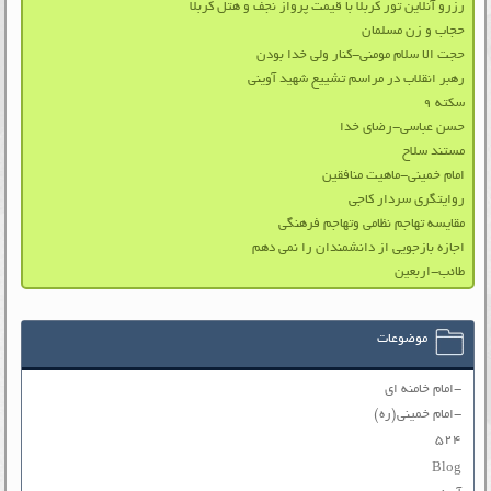
رزرو آنلاین تور کربلا با قیمت پرواز نجف و هتل کربلا
حجاب و زن مسلمان
حجت الا سلام مومنی-کنار ولی خدا بودن
رهبر انقلاب در مراسم تشییع شهید آوینی
سکته ۹
حسن عباسی-رضای خدا
مستند سلاح
امام خمینی-ماهیت منافقین
روایتگری سردار کاجی
مقایسه تهاجم نظامی وتهاجم فرهنگی
اجازه بازجویی از دانشمندان را نمی دهم
طائب-اربعین
موضوعات
-امام خامنه ای
-امام خمینی(ره)
۵۲۴
Blog