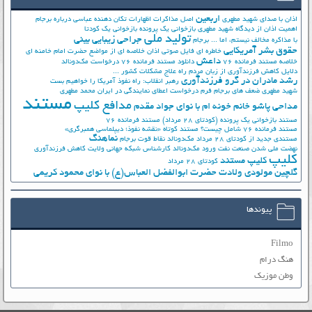
اربعین
اذان با صدای شهید مطهری
اصل مذاکرات
اظهارات تکان دهنده عباسی درباره برجام
اهمیت اذان از دیدگاه شهید مطهری
بازخوانی یک پرونده
بازخوانی یک کودتا
تولید ملی
جراحی زیبایی بینی
با مذاکره مخالف نیستم، اما ...
برجام
حقوق بشر آمریکایی
خاطره ای فایل صوتی اذان
خلاصه ای از مواضع حضرت امام خامنه ای
داعش
خلاصه مستند فرمانده 76
دانلود مستند فرمانده 76
درخواست مک‌دونالد
دلایل کاهش فرزندآوری از زبان مردم
راه علاج مشکلات کشور ...
رشد مادران در گرو فرزندآوری
رهبر انقلاب: راه نفوذ آمریکا را خواهیم بست
شهید مطهری
ضعف های برجام
فرم درخواست اعطای نمایندگی در ایران
محمد مطهری
مستند
مدافع کلیپ
مداحی پاشو خانم خونه ام با نوای جواد مقدم
مستند بازخوانی یک پرونده (کودتای 28 مرداد)
مستند فرمانده 76
مستند فرمانده 76 شامل چیست؟
مستند کوتاه «نقشه نفوذ؛ دیپلماسی همبرگری»
نماهنگ
مستندی جدید از کودتای 28 مرداد
مک‌دونالد
نقاط قوت برجام
نهضت ملي شدن صنعت نفت
ورود مک‌دونالد
کارشناس شبکه جهانی ولایت
کاهش فرزندآوری
کلیپ
کلیپ مستند
کودتای 28 مرداد
گلچین مولودی ولادت حضرت ابوالفضل العباس(ع) با نوای محمود کریمی
پیوندها
Filmo
هنگ درام
وطن موزیک