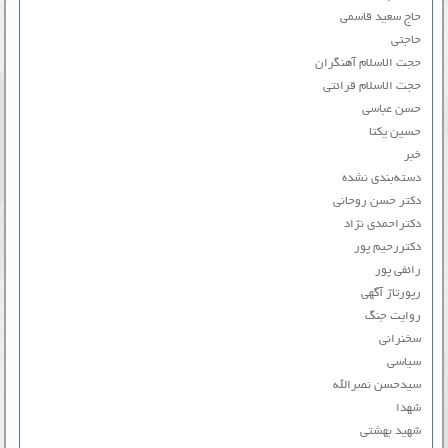
حاج سعید قاسمی
حاجتی
حجت الاسلام آهنگران
حجت الاسلام قرائتی
حسن عباسی
حسین یکتا
خبر
دسته‌بندی نشده
دکتر حسن روحانی
دکتراحمدی نژاد
دکتررحیم پور
رائفی پور
رپورتاژ آگهی
روایت جنگ
سخنرانی
سیاسی
سیدحسن نصرالله
شهدا
شهید بهشتی