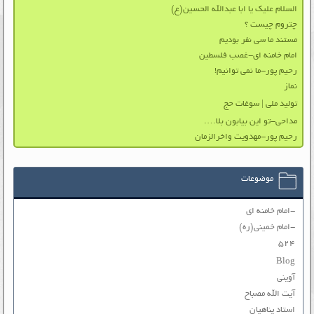
السلام علیک یا ابا عبدالله الحسین(ع)
چتروم چیست ؟
مستند ما سی نفر بودیم
امام خامنه ای-غصب فلسطین
رحیم پور-ما نمی توانیم!
نماز
تولید ملی | سوغات حج
مداحی-تو این بیابون بلا….
رحیم پور-مهدویت واخرالزمان
موضوعات
-امام خامنه ای
-امام خمینی(ره)
۵۲۴
Blog
آوینی
آیت الله مصباح
استاد پناهیان