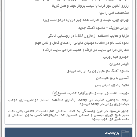
رزرو آنلاین تور کربلا با قیمت پرواز نجف و هتل کربلا
مشخصات فنی زانتیا
ویزای چین، تایلند و امارات همه چیز درباره درخواست ویزا
ایرانی موزیک – دانلود آهنگ جدید
مزایا و معایب استفاده از ماژول LED در روشنایی خانگی
نحوه ثبت نام در سامانه مودیان مالیاتی: راهنمای کامل و قابل فهم
سفارش طراحی سایت در اراک (اهمیت طراحی سایت اراک)
خودرو هیدروژنی
فیلتر ممبران
دانلود آهنگ نم نم بارون زد از رضا مریدی
آشنایی با رنو تالیسمان
مجید رضوی قلبمی پس
توییت | علت نورانیت و نام پرآوازه حضرت مسیح(ع)
ایجاد «دوقطبی کاذب» در جامعه، رفتاری منافقانه است/ دوقطبی‌سازی موجب
دیکتاتوری روانی در جامعه می‌شود
چطور می‌شود در عین وابستگی به خدا، استقلال هم داشت؟/ اخلاص یعنی تحت
تأثیر هیچ چیزی نیستی و مستقل هستی/ خدا نمی‌خواهد کسی بدون استقلال و
تحت تأثیر جوّ، خوب بشود
برچسب‌ها