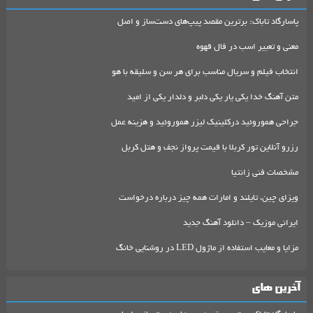
پاسارگاد تاباک: برترین مقصد پیپ‌های دست‌ساز و اصل
معنی و تعبیر اسب در فال قهوه
انتخاب فیلم و سریال مناسب برای هر سن و سلیقه با هو
متن آهنگ خدا یکی یار یکی دلبر و دلدار یکی از امید
جراحی هموروئید درکلینیک لیزر هموروئید و هزینه عمل
رزرو آنلاین تور کربلا با قیمت پرواز نجف و هتل کربل
مشخصات فنی زانتیا
ویزای چین، تایلند و امارات همه چیز درباره درخواست
ایرانی موزیک – دانلود آهنگ جدید
مزایا و معایب استفاده از ماژول LED در روشنایی خانگ
آخرین های