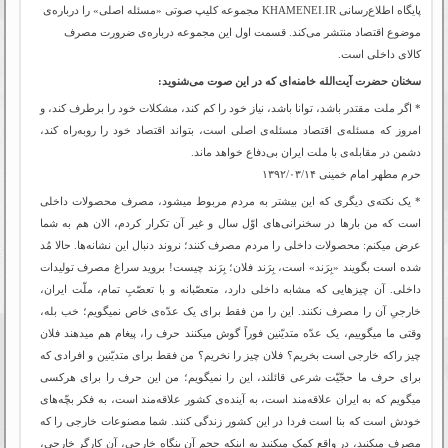
پایگاه اطلاع‌رسانی KHAMENEI.IR مجموعه کلیپ صوتی «مسئله اصلی» را درباره‌ی
موضوع اقتصاد منتشر می‌کند. قسمت اول این مجموعه درباره‌ی ضرورت مصرف
کالای داخلی است.
سخنان حضرت آیت‌الله خامنه‌ای که در این صوت می‌شنوید:
* اگر ملت مقتدر باشد، توانا باشد، نیاز خود را کم کند، مشکلات خود را برطرف کند، و
امروز که مسئله‌ی اقتصاد مسئله‌ی اصلی است، بتواند اقتصاد خود را روبه‌راه کند،
دشمن در مقابله‌ی با ملت ایران بی‌دفاع خواهد ماند.
حرم مطهر امام خمینی ۱۳۹۲/۰۳/۱۴
* یک نکته‌ی دیگری که این بیشتر به مردم مربوط میشود، مصرف محصولات داخلی
است که من بارها در سخنرانی‌های اوّل سال و غیر آن تکرار کردم، الان هم به شما
عرض میکنم: محصولات داخلی را مردم مصرف کنند؛ نروند دنبال این نشانه‌ها. حالا مُد
شده است بگویند «بِرَند» است، بِرَند فلان؛ بِرَند چیست! بروید سراغ مصرف تولیدات
داخلی. آن چیزهایی که مشابه داخلی دارد، متعصّبانه و با تعصّبِ تمام، ملّت ایران،
خارجیِ آن را مصرف نکنند. این را من فقط برای یک عدّه‌ی خاص نمیگویم؛ خب بله،
وقتی ما میگوییم، یک عدّه متدیّنین فوراً گوش میکنند حرف را، پیغام هم میدهند فلان
چیز راکه خارجی است بخریم؟ فلان چیز را نخریم؟ من فقط برای متدیّنین و افرادی که
برای حرف ما حجّیّت شرعی قائلند، این را نمیگویم؛ من این حرف را برای هرکسی
میگویم که به ایران علاقه‌مند است، به آینده‌ی کشور علاقه‌مند است، به فکر بچّه‌های
خودش است که بنا است فردا در این کشور زندگی کنند. شما مصنوعات خارجی را که
مصرف میکنید، در واقع کمک میکنید به اینکه حجم آن بنگاه خارجی، آن کارگر خارجی،