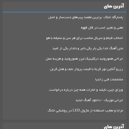
آخرین های
پاسارگاد تاباک: برترین مقصد پیپ‌های دست‌ساز و اصل
معنی و تعبیر اسب در فال قهوه
انتخاب فیلم و سریال مناسب برای هر سن و سلیقه با هو
متن آهنگ خدا یکی یار یکی دلبر و دلدار یکی از امید
جراحی هموروئید درکلینیک لیزر هموروئید و هزینه عمل
رزرو آنلاین تور کربلا با قیمت پرواز نجف و هتل کربل
مشخصات فنی زانتیا
ویزای چین، تایلند و امارات همه چیز درباره درخواست
ایرانی موزیک – دانلود آهنگ جدید
مزایا و معایب استفاده از ماژول LED در روشنایی خانگ
آخرین های