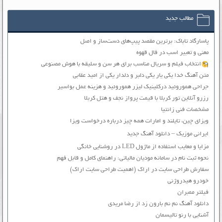
مطالب جدید
پاسارگاد تاباک: برترین مقصد پیپ‌های دست‌ساز و اصل
معنی و تعبیر اسب در فال قهوه
انتخاب فیلم و سریال مناسب برای هر سن و سلیقه با هوش مصنوعی
متن آهنگ خدا یکی یار یکی دلبر و دلدار یکی از امید عقابی
جراحی هموروئید درکلینیک لیزر هموروئید و هزینه عمل بواسیر
رزرو آنلاین تور کربلا با قیمت پرواز نجف و هتل کربلا
مشخصات فنی زانتیا
ویزای چین، تایلند و امارات همه چیز درباره درخواست ویزا
ایرانی موزیک – دانلود آهنگ جدید
مزایا و معایب استفاده از ماژول LED در روشنایی خانگی
نحوه ثبت نام در سامانه مودیان مالیاتی: راهنمای کامل و قابل فهم
سفارش طراحی سایت در اراک (اهمیت طراحی سایت اراک)
خودرو هیدروژنی
فیلتر ممبران
دانلود آهنگ نم نم بارون زد از رضا مریدی
آشنایی با رنو تالیسمان