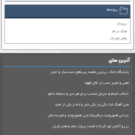
پیوندها
Filmo
هنگ درام
وطن موزیک
آخرین های
پاسارگاد تاباک: برترین مقصد پیپ‌های دست‌ساز و اصل
معنی و تعبیر اسب در فال قهوه
انتخاب فیلم و سریال مناسب برای هر سن و سلیقه با هو
متن آهنگ خدا یکی یار یکی دلبر و دلدار یکی از امید
جراحی هموروئید درکلینیک لیزر هموروئید و هزینه عمل
رزرو آنلاین تور کربلا با قیمت پرواز نجف و هتل کربل