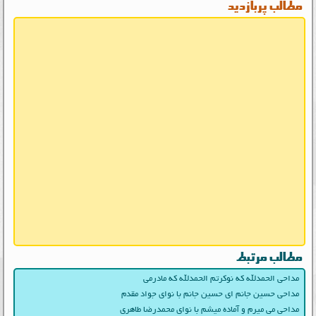
مطالب پربازدید
مطالب مرتبط
مداحی الحمدلله که نوکرتم الحمدلله که مادرمی
مداحی حسین جانم ای حسین جانم با نوای جواد مقدم
مداحی می میرم و آماده میشم با نوای محمدرضا طاهری