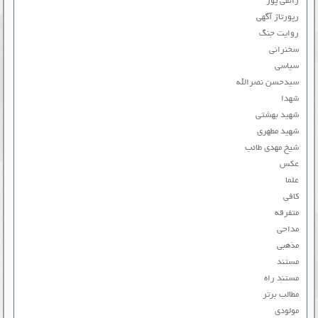
رائفی پور
رپورتاژ آگهی
روایت جنگ
سخنرانی
سیاسی
سیدحسن نصرالله
شهدا
شهید بهشتی
شهید مطهری
شیخ مهدی طائب
عکس
علما
کافی
متفرقه
مداحی
مذهبی
مستند
مستند راه
مطالب برتر
مولودی