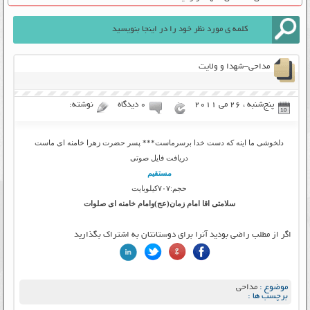
مداحی-شهدا و ولایت
پنج‌شنبه ، 26 می 2011
۰ دیدگاه
نوشته:
دلخوشی ما اینه که دست خدا برسرماست*** پسر حضرت زهرا خامنه ای ماست
دریافت فایل صوتی
مستقیم
حجم:۷۰۷کیلوبایت
سلامتی اقا امام زمان(عج)وامام خامنه ای صلوات
اگر از مطلب راضی بودید آنرا برای دوستانتان به اشتراک بگذارید
موضوع :
مداحی
برچسب ها :