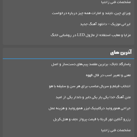
مشخصات فنی زانتیا
ویزای چین، تایلند و امارات همه چیز درباره درخواست
ایرانی موزیک – دانلود آهنگ جدید
مزایا و معایب استفاده از ماژول LED در روشنایی خانگ
آخرین های
پاسارگاد تاباک: برترین مقصد پیپ‌های دست‌ساز و اصل
معنی و تعبیر اسب در فال قهوه
انتخاب فیلم و سریال مناسب برای هر سن و سلیقه با هو
متن آهنگ خدا یکی یار یکی دلبر و دلدار یکی از امید
جراحی هموروئید درکلینیک لیزر هموروئید و هزینه عمل
رزرو آنلاین تور کربلا با قیمت پرواز نجف و هتل کربل
مشخصات فنی زانتیا