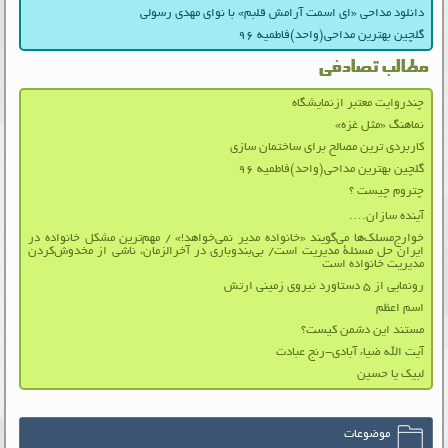
دانلود مداحی «ای اسمت آرامش قلبم» با نوای مهدی رسولی
گلچین بهترین مداحی(واحد)فاطمیه ۹۶
مطالب تصادفی
چندروایت معتبر ازنمایشگاه
نماهنگ «مثل غزه»
کاربردی ترین مصالح برای ساختمان سازی
گلچین بهترین مداحی(واحد)فاطمیه ۹۶
چتروم چیست ؟
آینده سازان….
خوارج‌مسلک‌ها می‌گویند «خانواده مدیر نمی‌خواهد!» / مهم‌ترین مشکل خانواده در
ایران حل مسئلۀ مدیریت است/ بی‌بندوباری در آخرالزمان، ناشی از مخدوش‌کردن
مدیریت خانواده است
رونمایی از ۵ دستاورد نیروی زمینی ارتش
اسم اعظم
مستند این دشمن کیست؟
آیت الله ضیاء آبادی-رنج عبادت
لبیک یا حسین
موضوعات