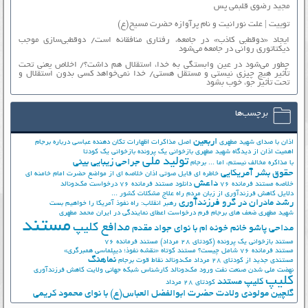
مجید رضوی قلبمی پس
توییت | علت نورانیت و نام پرآوازه حضرت مسیح(ع)
ایجاد «دوقطبی کاذب» در جامعه، رفتاری منافقانه است/ دوقطبی‌سازی موجب
دیکتاتوری روانی در جامعه می‌شود
چطور می‌شود در عین وابستگی به خدا، استقلال هم داشت؟/ اخلاص یعنی تحت
تأثیر هیچ چیزی نیستی و مستقل هستی/ خدا نمی‌خواهد کسی بدون استقلال و
تحت تأثیر جوّ، خوب بشود
برچسب‌ها
اربعین
اذان با صدای شهید مطهری
اصل مذاکرات
اظهارات تکان دهنده عباسی درباره برجام
اهمیت اذان از دیدگاه شهید مطهری
بازخوانی یک پرونده
بازخوانی یک کودتا
تولید ملی
جراحی زیبایی بینی
با مذاکره مخالف نیستم، اما ...
برجام
حقوق بشر آمریکایی
خاطره ای فایل صوتی اذان
خلاصه ای از مواضع حضرت امام خامنه ای
داعش
خلاصه مستند فرمانده 76
دانلود مستند فرمانده 76
درخواست مک‌دونالد
دلایل کاهش فرزندآوری از زبان مردم
راه علاج مشکلات کشور ...
رشد مادران در گرو فرزندآوری
رهبر انقلاب: راه نفوذ آمریکا را خواهیم بست
شهید مطهری
ضعف های برجام
فرم درخواست اعطای نمایندگی در ایران
محمد مطهری
مستند
مدافع کلیپ
مداحی پاشو خانم خونه ام با نوای جواد مقدم
مستند بازخوانی یک پرونده (کودتای 28 مرداد)
مستند فرمانده 76
مستند فرمانده 76 شامل چیست؟
مستند کوتاه «نقشه نفوذ؛ دیپلماسی همبرگری»
نماهنگ
مستندی جدید از کودتای 28 مرداد
مک‌دونالد
نقاط قوت برجام
نهضت ملي شدن صنعت نفت
ورود مک‌دونالد
کارشناس شبکه جهانی ولایت
کاهش فرزندآوری
کلیپ
کلیپ مستند
کودتای 28 مرداد
گلچین مولودی ولادت حضرت ابوالفضل العباس(ع) با نوای محمود کریمی