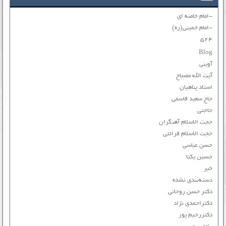
-امام خامنه ای
-امام خمینی(ره)
۵۲۴
Blog
آوینی
آیت الله مصباح
استاد پناهیان
حاج سعید قاسمی
حاجتی
حجت الاسلام آهنگران
حجت الاسلام قرائتی
حسن عباسی
حسین یکتا
خبر
دسته‌بندی نشده
دکتر حسن روحانی
دکتراحمدی نژاد
دکتررحیم پور