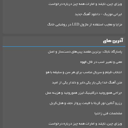
ویزای چین، تایلند و امارات همه چیز درباره درخواست
ایرانی موزیک – دانلود آهنگ جدید
مزایا و معایب استفاده از ماژول LED در روشنایی خانگ
آخرین های
پاسارگاد تاباک: برترین مقصد پیپ‌های دست‌ساز و اصل
معنی و تعبیر اسب در فال قهوه
انتخاب فیلم و سریال مناسب برای هر سن و سلیقه با هو
متن آهنگ خدا یکی یار یکی دلبر و دلدار یکی از امید
جراحی هموروئید درکلینیک لیزر هموروئید و هزینه عمل
رزرو آنلاین تور کربلا با قیمت پرواز نجف و هتل کربل
مشخصات فنی زانتیا
ویزای چین، تایلند و امارات همه چیز درباره درخواست