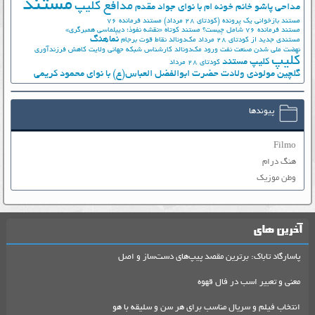
مستند
مدافع کلیپ
مداحی پاشو خانم خونه ام با نوای جواد مقدم
مستند بازخوانی یک پرونده (کودتای 28 مرداد)
مستند فرمانده 76
مستند فرمانده 76 شامل چیست؟
مستند کوتاه «نقشه نفوذ؛ دیپلماسی همبرگری»
نماهنگ
مستندی جدید از کودتای 28 مرداد
مک‌دونالد
نقاط قوت برجام
نهضت ملي شدن صنعت نفت
ورود مک‌دونالد
کارشناس شبکه جهانی ولایت
کاهش فرزندآوری
کلیپ
کلیپ مستند
کودتای 28 مرداد
گلچین مولودی ولادت حضرت ابوالفضل العباس(ع) با نوای محمود کریمی
پیوندها
Filmo
هنگ درام
وطن موزیک
آخرین های
پاسارگاد تاباک: برترین مقصد پیپ‌های دست‌ساز و اصل
معنی و تعبیر اسب در فال قهوه
انتخاب فیلم و سریال مناسب برای هر سن و سلیقه با هو