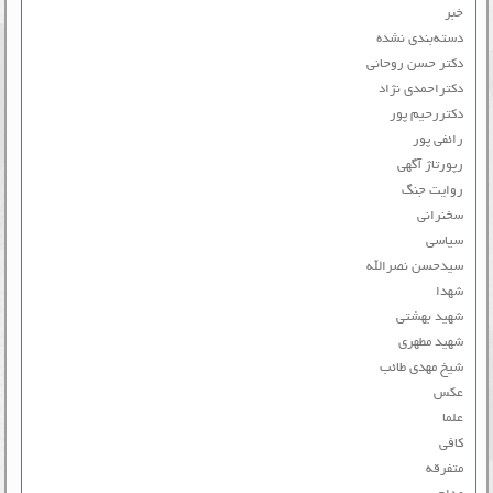
خبر
دسته‌بندی نشده
دکتر حسن روحانی
دکتراحمدی نژاد
دکتررحیم پور
رائفی پور
رپورتاژ آگهی
روایت جنگ
سخنرانی
سیاسی
سیدحسن نصرالله
شهدا
شهید بهشتی
شهید مطهری
شیخ مهدی طائب
عکس
علما
کافی
متفرقه