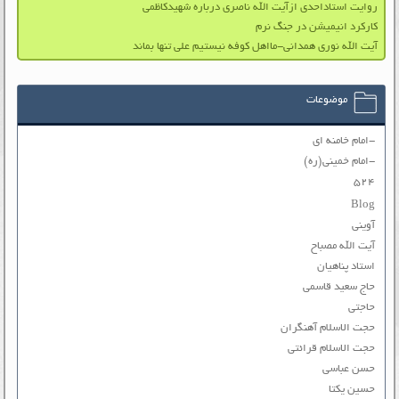
روایت استاداحدی ازآیت الله ناصری درباره شهیدکاظمی
کارکرد انیمیشن در جنگ نرم
آیت الله نوری همدانی-مااهل کوفه نیستیم علی تنها بماند
موضوعات
-امام خامنه ای
-امام خمینی(ره)
۵۲۴
Blog
آوینی
آیت الله مصباح
استاد پناهیان
حاج سعید قاسمی
حاجتی
حجت الاسلام آهنگران
حجت الاسلام قرائتی
حسن عباسی
حسین یکتا