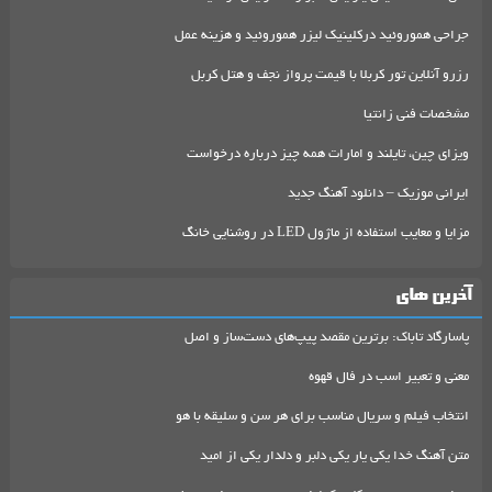
جراحی هموروئید درکلینیک لیزر هموروئید و هزینه عمل
رزرو آنلاین تور کربلا با قیمت پرواز نجف و هتل کربل
مشخصات فنی زانتیا
ویزای چین، تایلند و امارات همه چیز درباره درخواست
ایرانی موزیک – دانلود آهنگ جدید
مزایا و معایب استفاده از ماژول LED در روشنایی خانگ
آخرین های
پاسارگاد تاباک: برترین مقصد پیپ‌های دست‌ساز و اصل
معنی و تعبیر اسب در فال قهوه
انتخاب فیلم و سریال مناسب برای هر سن و سلیقه با هو
متن آهنگ خدا یکی یار یکی دلبر و دلدار یکی از امید