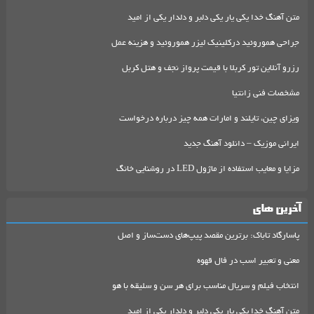
متن آهنگ خدا یکی یار یکی دلبر و دلدار یکی از امید
جراحی هموروئید درکلینیک لیزر هموروئید و هزینه عمل
رزرو آنلاین تور کربلا با قیمت پرواز نجف و هتل کربل
مشخصات فنی زانتیا
ویزای چین، تایلند و امارات همه چیز درباره درخواست
ایرانی موزیک – دانلود آهنگ جدید
مزایا و معایب استفاده از ماژول LED در روشنایی خانگ
آخرین های
پاسارگاد تاباک: برترین مقصد پیپ‌های دست‌ساز و اصل
معنی و تعبیر اسب در فال قهوه
انتخاب فیلم و سریال مناسب برای هر سن و سلیقه با هو
متن آهنگ خدا یکی یار یکی دلبر و دلدار یکی از امید