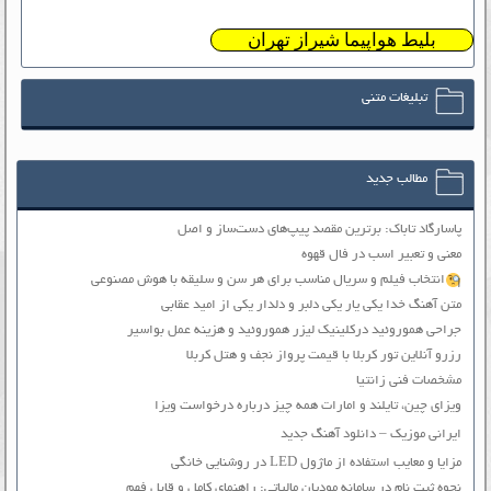
بلیط هواپیما شیراز تهران
تبلیغات متنی
مطالب جدید
پاسارگاد تاباک: برترین مقصد پیپ‌های دست‌ساز و اصل
معنی و تعبیر اسب در فال قهوه
انتخاب فیلم و سریال مناسب برای هر سن و سلیقه با هوش مصنوعی
متن آهنگ خدا یکی یار یکی دلبر و دلدار یکی از امید عقابی
جراحی هموروئید درکلینیک لیزر هموروئید و هزینه عمل بواسیر
رزرو آنلاین تور کربلا با قیمت پرواز نجف و هتل کربلا
مشخصات فنی زانتیا
ویزای چین، تایلند و امارات همه چیز درباره درخواست ویزا
ایرانی موزیک – دانلود آهنگ جدید
مزایا و معایب استفاده از ماژول LED در روشنایی خانگی
نحوه ثبت نام در سامانه مودیان مالیاتی: راهنمای کامل و قابل فهم