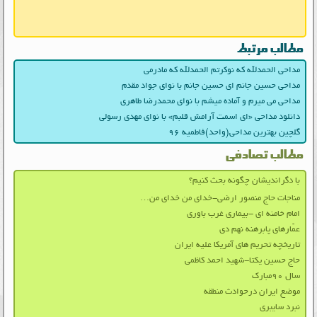
مطالب مرتبط
مداحی الحمدلله که نوکرتم الحمدلله که مادرمی
مداحی حسین جانم ای حسین جانم با نوای جواد مقدم
مداحی می میرم و آماده میشم با نوای محمدرضا طاهری
دانلود مداحی «ای اسمت آرامش قلبم» با نوای مهدی رسولی
گلچین بهترین مداحی(واحد)فاطمیه ۹۶
مطالب تصادفی
با دگرانديشان چگونه بحث کنيم؟
مناجات حاج منصور ارضی-خدای من خدای من…
امام خامنه ای -بیماری غرب باوری
عمّارهای پابرهنه نهم دی
تاریخچه تحریم های آمریکا علیه ایران
حاج حسین یکتا-شهید احمد کاظمی
سال ۹۰مبارک
موضع ایران درحوادث منطقه
نبرد سایبری