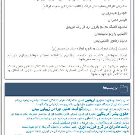
سفارش طراحی سایت در اراک (اهمیت طراحی سایت اراک)
خودرو هیدروژنی
فیلتر ممبران
دانلود آهنگ نم نم بارون زد از رضا مریدی
آشنایی با رنو تالیسمان
مجید رضوی قلبمی پس
توییت | علت نورانیت و نام پرآوازه حضرت مسیح(ع)
ایجاد «دوقطبی کاذب» در جامعه، رفتاری منافقانه است/ دوقطبی‌سازی موجب
دیکتاتوری روانی در جامعه می‌شود
چطور می‌شود در عین وابستگی به خدا، استقلال هم داشت؟/ اخلاص یعنی تحت
تأثیر هیچ چیزی نیستی و مستقل هستی/ خدا نمی‌خواهد کسی بدون استقلال و
تحت تأثیر جوّ، خوب بشود
برچسب‌ها
اربعین
اذان با صدای شهید مطهری
اصل مذاکرات
اظهارات تکان دهنده عباسی درباره برجام
اهمیت اذان از دیدگاه شهید مطهری
بازخوانی یک پرونده
بازخوانی یک کودتا
تولید ملی
جراحی زیبایی بینی
با مذاکره مخالف نیستم، اما ...
برجام
حقوق بشر آمریکایی
خاطره ای فایل صوتی اذان
خلاصه ای از مواضع حضرت امام خامنه ای
داعش
خلاصه مستند فرمانده 76
دانلود مستند فرمانده 76
درخواست مک‌دونالد
دلایل کاهش فرزندآوری از زبان مردم
راه علاج مشکلات کشور ...
رشد مادران در گرو فرزندآوری
رهبر انقلاب: راه نفوذ آمریکا را خواهیم بست
شهید مطهری
ضعف های برجام
فرم درخواست اعطای نمایندگی در ایران
محمد مطهری