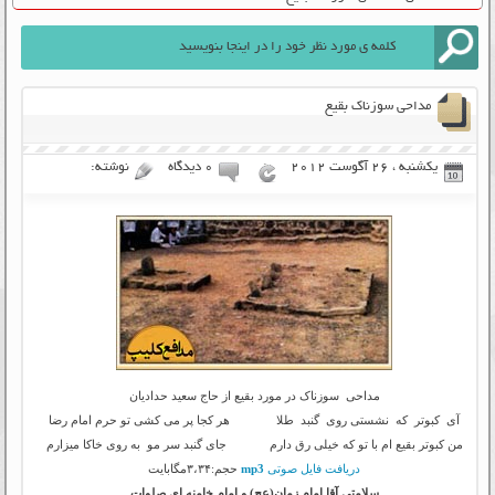
مداحی سوزناک بقیع
یکشنبه ، 26 آگوست 2012
۰ دیدگاه
نوشته:
مداحی سوزناک در مورد بقیع از حاج سعید حدادیان
آی کبوتر که نشستی روی گنبد طلا هر کجا پر می کشی تو حرم امام رضا
من کبوتر بقیع ام با تو که خیلی رق دارم جای گنبد سر مو به روی خاکا میزارم
دریافت فایل صوتی
mp3
حجم:۳،۳۴مگابایت
سلامتی آقا امام زمان(عج) و امام خامنه ای صلوات