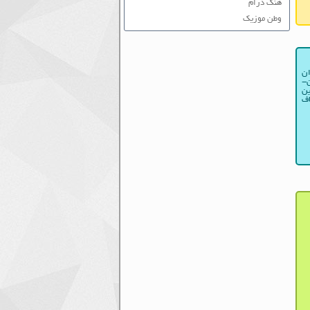
هنگ درام
وطن موزیک
ان
ن-
ین
اف