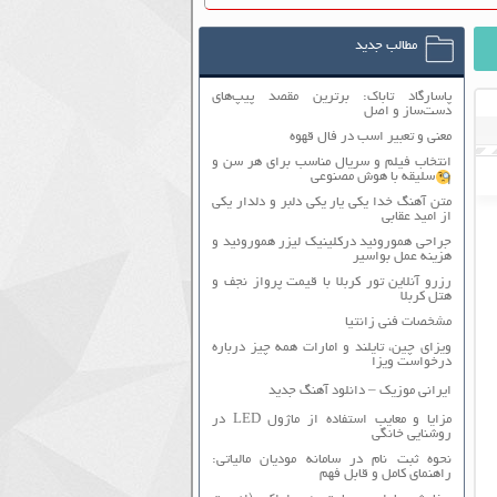
مطالب جدید
پاسارگاد تاباک: برترین مقصد پیپ‌های
دست‌ساز و اصل
معنی و تعبیر اسب در فال قهوه
انتخاب فیلم و سریال مناسب برای هر سن و
سلیقه با هوش مصنوعی
متن آهنگ خدا یکی یار یکی دلبر و دلدار یکی
از امید عقابی
جراحی هموروئید درکلینیک لیزر هموروئید و
هزینه عمل بواسیر
رزرو آنلاین تور کربلا با قیمت پرواز نجف و
هتل کربلا
مشخصات فنی زانتیا
ویزای چین، تایلند و امارات همه چیز درباره
درخواست ویزا
ایرانی موزیک – دانلود آهنگ جدید
مزایا و معایب استفاده از ماژول LED در
روشنایی خانگی
نحوه ثبت نام در سامانه مودیان مالیاتی:
راهنمای کامل و قابل فهم