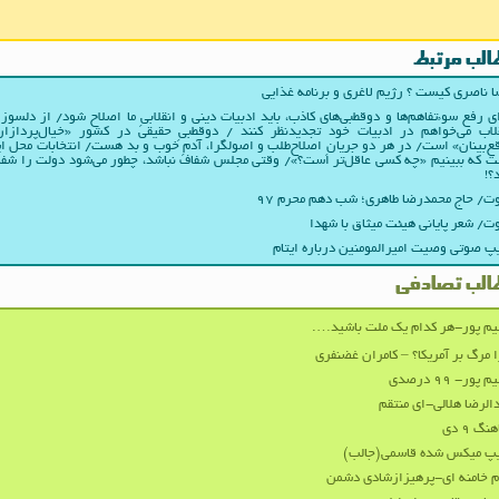
الب مرتبط
 ناصری کیست ؟ رژیم لاغری و برنامه غذایی
ی رفع سوءتفاهم‌ها و دوقطبی‌های کاذب، باید ادبیات دینی و انقلابیِ ما اصلاح شود/ از دلسوز
لاب می‌خواهم در ادبیات‌ خود تجدیدنظر کنند / دوقطبیِ حقیقی در کشور «خیال‌پردازا
ع‌بینان» است/ در هر دو جریانِ اصلاح‌طلب و اصولگرا، آدمِ خوب و بد هست/ انتخابات محل ا
 که ببینیم «چه کسی عاقل‌تر است؟»/ وقتی مجلس شفاف نباشد، چطور می‌شود دولت را شف
؟!
/ حاج محمدرضا طاهری؛ شب دهم محرم ۹۷
/ شعر پایانی هیئت میثاق با شهدا
پ صوتی وصیت امیرالمومنین درباره ایتام
الب تصادفی
م پور-هر کدام یک ملت باشید….
 مرگ بر آمریکا؟ – کامران غضنفری
 پور- ۹۹ درصدی
الرضا هلالی-ای منتقم
نگ ۹ دی
یپ میکس شده قاسمی(جالب)
م خامنه ای-پرهیزازشادی دشمن