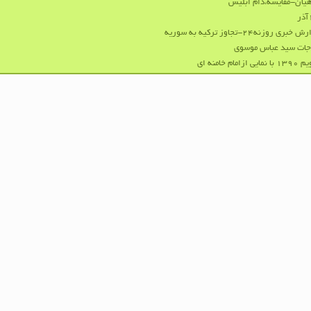
هیان-مقایسه،دام ابلیس
ر
 خبری روزنه۲۴-تجاوز ترکیه به سوریه
جات سید عباس موسوی
نمایی ازامام خامنه ای