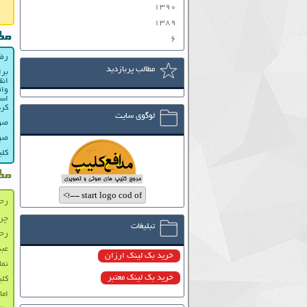
۱۳۹۰
۱۳۸۹
مط
۶
رضا
مطالب پربازدید
برا
انق
واق
است
کرد
لوگوی سایت
صوت
صوت
کلی
مط
رحی
چرا
تبلیغات
رحیم
عبد
خرید بک لینک ارزان
نماه
خرید بک لینک معتبر
کل
اما