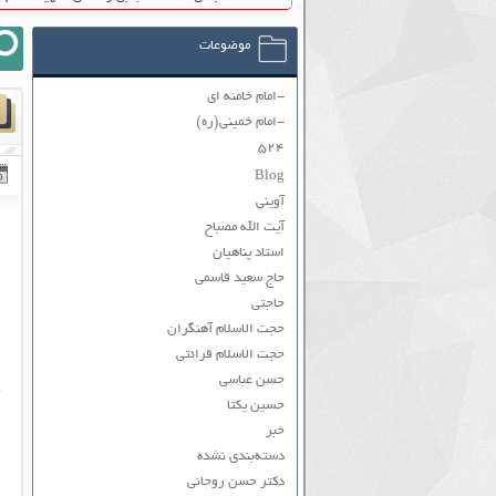
موضوعات
-امام خامنه ای
-امام خمینی(ره)
۵۲۴
Blog
آوینی
آیت الله مصباح
استاد پناهیان
حاج سعید قاسمی
حاجتی
حجت الاسلام آهنگران
حجت الاسلام قرائتی
حسن عباسی
حسین یکتا
خبر
دسته‌بندی نشده
دکتر حسن روحانی