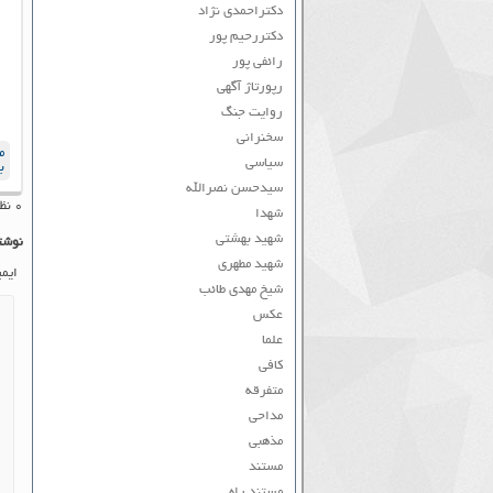
دکتراحمدی نژاد
دکتررحیم پور
رائفی پور
رپورتاژ آگهی
روایت جنگ
سخنرانی
م
سیاسی
ب
سیدحسن نصرالله
۰ نظر به ثبت رسیده است
شهدا
شهید بهشتی
نوشت
شهید مطهری
ایم
شیخ مهدی طائب
عکس
علما
کافی
متفرقه
مداحی
مذهبی
مستند
مستند راه