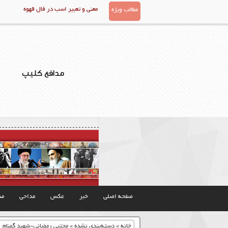
معنی و تعبیر اسب در فال قهوه
مطالب ویژه
مدافع کلیپ
صفحه اصلی
خبر
عکس
مداحی
مذ
خانه
»
دسته‌بندی نشده
»
مجتبی رمضانی-شهید گمنام