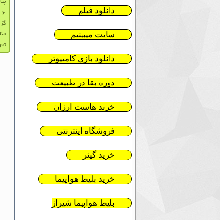
پنا
دانلود فیلم
۱۶آذ
گزارش
سایت میبینیم
منا
تقویم ۱۳۹۰ با 
دانلود بازی کامیپوتر
دوره بقا در طبیعت
خرید هاست ارزان
فروشگاه اینترنتی
خرید گینر
خرید بلیط هواپیما
بلیط هواپیما شیراز