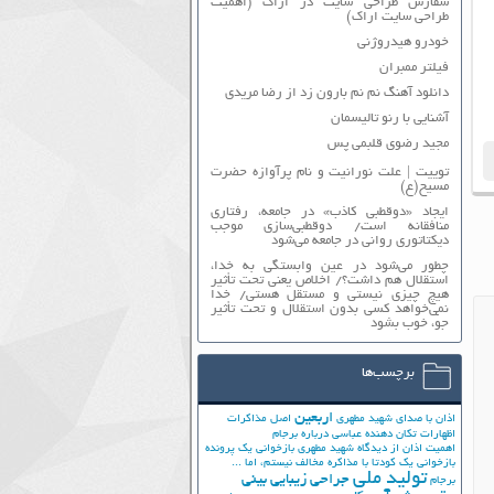
سفارش طراحی سایت در اراک (اهمیت
طراحی سایت اراک)
خودرو هیدروژنی
فیلتر ممبران
دانلود آهنگ نم نم بارون زد از رضا مریدی
آشنایی با رنو تالیسمان
مجید رضوی قلبمی پس
توییت | علت نورانیت و نام پرآوازه حضرت
مسیح(ع)
ایجاد «دوقطبی کاذب» در جامعه، رفتاری
منافقانه است/ دوقطبی‌سازی موجب
دیکتاتوری روانی در جامعه می‌شود
چطور می‌شود در عین وابستگی به خدا،
استقلال هم داشت؟/ اخلاص یعنی تحت تأثیر
هیچ چیزی نیستی و مستقل هستی/ خدا
نمی‌خواهد کسی بدون استقلال و تحت تأثیر
جوّ، خوب بشود
برچسب‌ها
اربعین
اذان با صدای شهید مطهری
اصل مذاکرات
اظهارات تکان دهنده عباسی درباره برجام
اهمیت اذان از دیدگاه شهید مطهری
بازخوانی یک پرونده
بازخوانی یک کودتا
با مذاکره مخالف نیستم، اما ...
تولید ملی
جراحی زیبایی بینی
برجام