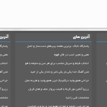
آخرین های
آخرین
پاسارگاد تاباک: برترین مقصد پیپ‌های دست‌ساز و اصل
پاسارگا
معنی و تعبیر اسب در فال قهوه
معنی و 
انتخاب فیلم و سریال مناسب برای هر سن و سلیقه با هو
انتخاب
متن آهنگ خدا یکی یار یکی دلبر و دلدار یکی از امید
متن آهن
جراحی هموروئید درکلینیک لیزر هموروئید و هزینه عمل
جراحی 
رزرو آنلاین تور کربلا با قیمت پرواز نجف و هتل کربل
رزرو آن
مشخصات فنی زانتیا
مشخصات
ویزای چین، تایلند و امارات همه چیز درباره درخواست
ویزای چ