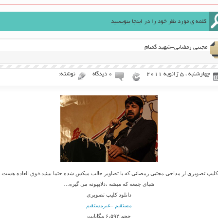
مجتبی رمضانی-شهید گمنام
چهارشنبه ، 5 ژانویه 2011
۰ دیدگاه
نوشته:
کلیپ تصویری از مداحی مجتبی رمضانی که با تصاویر جالب میکس شده حتما ببینید.فوق العاده هست.
شبای جمعه که میشه ،دلابهونه می گیره…
دانلود کلیپ تصویری
مستقیم
–
غیرمستقیم
حجم:۶،۵۹۲ مگابایت