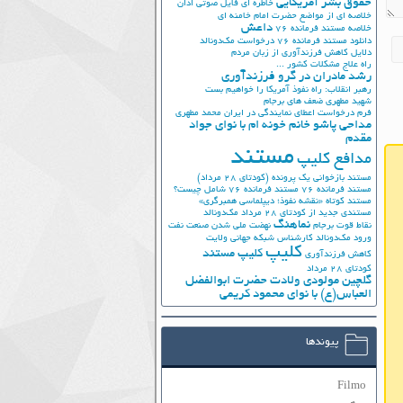
حقوق بشر آمریکایی
خاطره ای فایل صوتی اذان
خلاصه ای از مواضع حضرت امام خامنه ای
داعش
خلاصه مستند فرمانده 76
دانلود مستند فرمانده 76
درخواست مک‌دونالد
دلایل کاهش فرزندآوری از زبان مردم
راه علاج مشکلات کشور ...
رشد مادران در گرو فرزندآوری
رهبر انقلاب: راه نفوذ آمریکا را خواهیم بست
شهید مطهری
ضعف های برجام
فرم درخواست اعطای نمایندگی در ایران
محمد مطهری
مداحی پاشو خانم خونه ام با نوای جواد
مقدم
مستند
مدافع کلیپ
مستند بازخوانی یک پرونده (کودتای 28 مرداد)
مستند فرمانده 76
مستند فرمانده 76 شامل چیست؟
مستند کوتاه «نقشه نفوذ؛ دیپلماسی همبرگری»
مستندی جدید از کودتای 28 مرداد
مک‌دونالد
نماهنگ
نقاط قوت برجام
نهضت ملي شدن صنعت نفت
ورود مک‌دونالد
کارشناس شبکه جهانی ولایت
کلیپ
کلیپ مستند
کاهش فرزندآوری
کودتای 28 مرداد
گلچین مولودی ولادت حضرت ابوالفضل
العباس(ع) با نوای محمود کریمی
پیوندها
Filmo