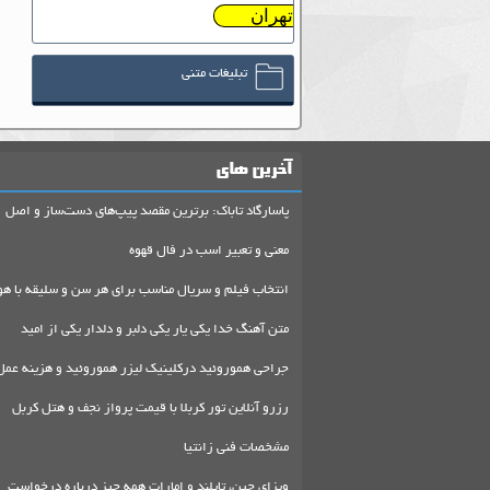
تهران
تبلیغات متنی
آخرین های
پاسارگاد تاباک: برترین مقصد پیپ‌های دست‌ساز و اصل
معنی و تعبیر اسب در فال قهوه
انتخاب فیلم و سریال مناسب برای هر سن و سلیقه با هو
متن آهنگ خدا یکی یار یکی دلبر و دلدار یکی از امید
جراحی هموروئید درکلینیک لیزر هموروئید و هزینه عمل
رزرو آنلاین تور کربلا با قیمت پرواز نجف و هتل کربل
مشخصات فنی زانتیا
ویزای چین، تایلند و امارات همه چیز درباره درخواست