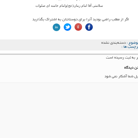
سلامتی آقا امام زمان(عج)وامام خامنه ای صلوات
اگر از مطلب راضی بودید آنرا برای دوستانتان به اشتراک بگذارید
وضوع :
دسته‌بندی نشده
رچسب ها :
ن دیدگاه
یل شما آشکار نمی شود